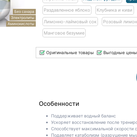
Раздавленное яблоко
Клубника и киви
Без сахара
Электролиты
Лимонно-лаймовый сок
Розовый лимо
Аминокислоты
Манговое безумие
Оригинальные товары
Выгодные цены
Особенности
Поддерживает водный баланс
Ускоряет восстановление после тренир
Способствует максимальной скорости с
Подавляет катаболизм (разрушение мы