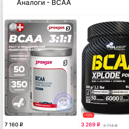
Аналоги - ВСАА
-12%
7 160
3 269
q
q
3 714
q