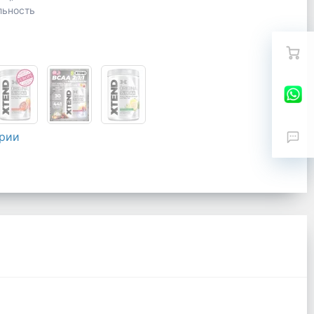
льность
ерии