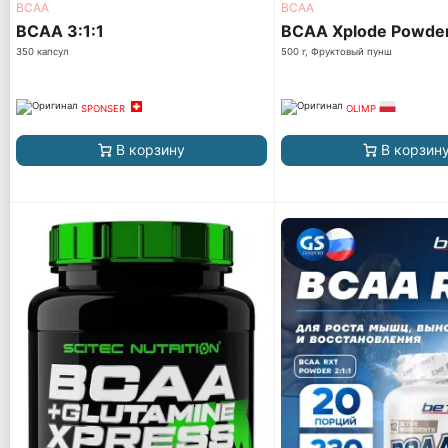
ВСАА
ВСАА
BCAA 3:1:1
BCAA Xplode Powde
350 капсул
500 г, Фруктовый пунш
SPONSER
OLIMP
В корзину
В корзин