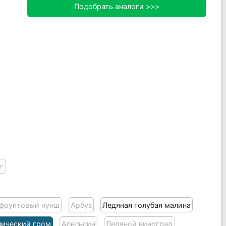
Подобрать аналоги >>>
г
 фруктовый пунш
Арбуз
Ледяная голубая малина
пический гром
Апельсин
Ледяной виноград