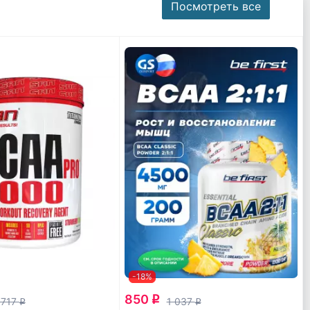
Посмотреть все
-18%
850
q
 717
1 037
q
q