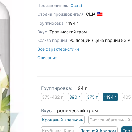
Производитель
Xtend
Страна производителя
США
Группировка
1194 г
Вкус
Тропический гром
Кол-во порций
90 порций / цена порции 83
q
Все характеристики
Описание
Группировка:
1194 г
375-432 г
390 г
375 г
1194 г
405 
Вкус:
Тропический гром
Кровавый апельсин
Сногсшибательный
Клубника-Киви
Ледяной фридом
Тро