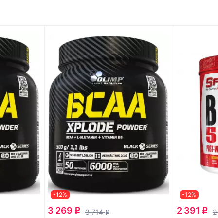
-12%
-12%
3 269
2 391
q
q
3 714
2
q