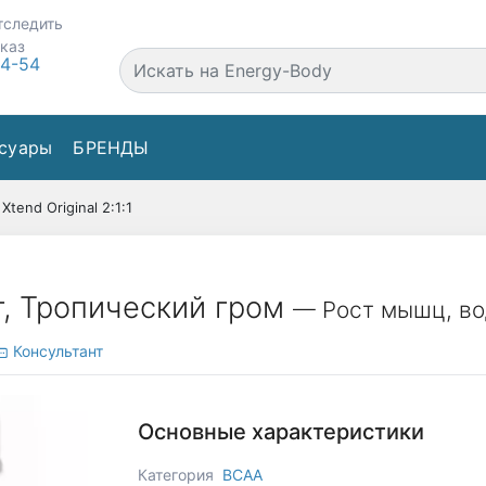
тследить
аказ
44-54
суары
БРЕНДЫ
Xtend Original 2:1:1
4 г, Тропический гром
— Рост мышц, во
Консультант
Основные характеристики
Категория
BCAA