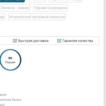
Малина - ананас
Черная Смородина
над
Итальянский кровавый апельсин
Быстрая доставка
Гарантия качества
90
Порций
овок
интеза белка
шц)