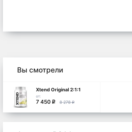
Вы смотрели
Xtend Original 2:1:1
от:
7 450
q
8 278
q