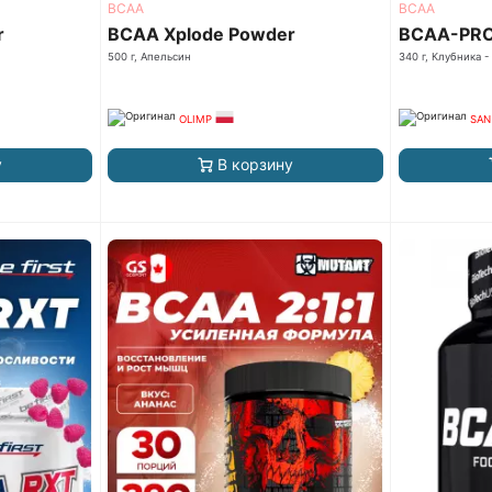
ВСАА
ВСАА
r
BCAA Xplode Powder
BCAA-PRO 
500 г, Апельсин
340 г, Клубника -
OLIMP
SAN
у
В корзину