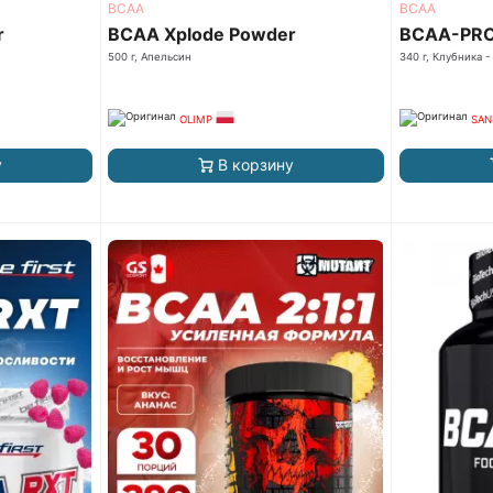
ВСАА
ВСАА
r
BCAA Xplode Powder
BCAA-PRO 
500 г, Апельсин
340 г, Клубника -
OLIMP
SAN
у
В корзину