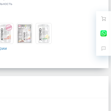
льность
ерии