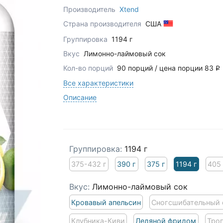
Производитель
Xtend
Страна производителя
США
Группировка
1194 г
Вкус
Лимонно-лаймовый сок
Кол-во порций
90 порций / цена порции 83
q
Все характеристики
Описание
Группировка:
1194 г
375-432 г
390 г
375 г
1194 г
405 
Вкус:
Лимонно-лаймовый сок
Кровавый апельсин
Сногсшибательный
Клубника-Киви
Ледяной фридом
Тро