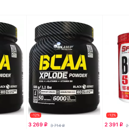
-12%
-12%
3 269
2 391
q
q
3 714
2
q