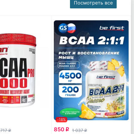
Посмотреть все
-18%
850
q
 717
1 037
q
q