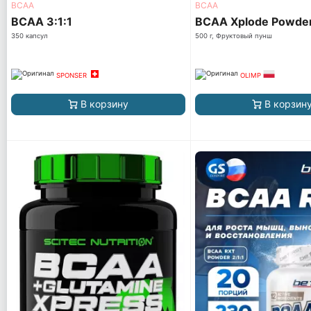
ВСАА
ВСАА
BCAA 3:1:1
BCAA Xplode Powde
350 капсул
500 г, Фруктовый пунш
SPONSER
OLIMP
В корзину
В корзин