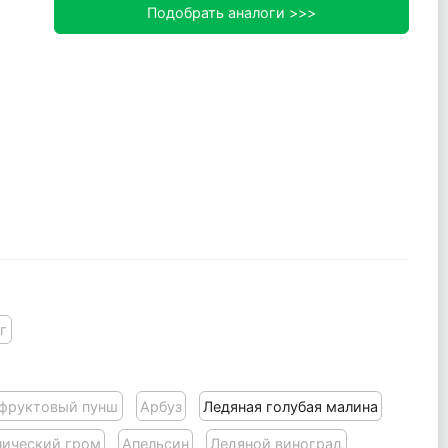
Подобрать аналоги >>>
г
 фруктовый пунш
Арбуз
Ледяная голубая малина
пический гром
Апельсин
Ледяной виноград