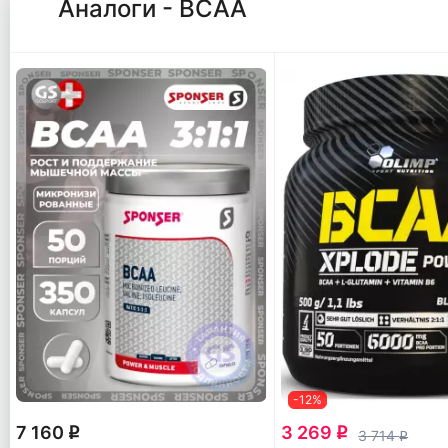
Аналоги - ВСАА
-12%
7 160
3 269
q
q
3 714
q