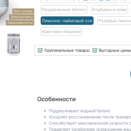
Раздавленное яблоко
Клубника и киви
Без сахара
Электролиты
Лимонно-лаймовый сок
Розовый лимо
Аминокислоты
Манговое безумие
Оригинальные товары
Выгодные цены
Особенности
Поддерживает водный баланс
Ускоряет восстановление после тренир
Способствует максимальной скорости с
Подавляет катаболизм (разрушение мы