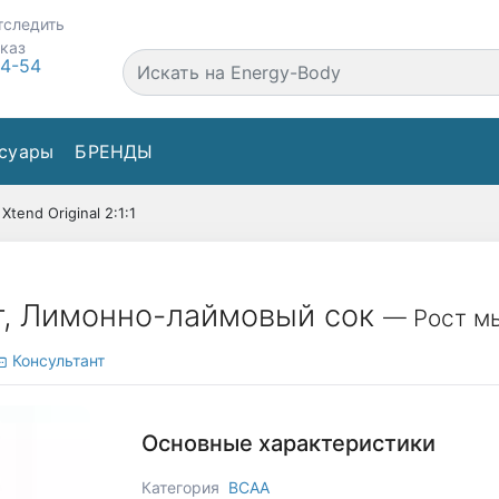
тследить
аказ
44-54
суары
БРЕНДЫ
Xtend Original 2:1:1
94 г, Лимонно-лаймовый сок
— Рост мы
Консультант
Основные характеристики
Категория
BCAA