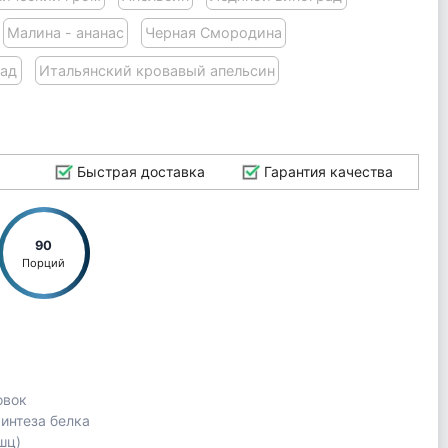
Малина - ананас
Черная Смородина
над
Итальянский кровавый апельсин
Быстрая доставка
Гарантия качества
90
Порций
овок
интеза белка
шц)