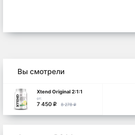
Вы смотрели
Xtend Original 2:1:1
от:
7 450
q
8 278
q