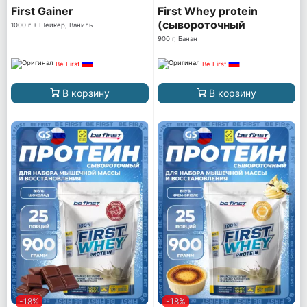
First Gainer
First Whey protein
(сывороточный
1000 г + Шейкер, Ваниль
протеин)
900 г, Банан
Be First
Be First
В корзину
В корзину
-18%
-18%