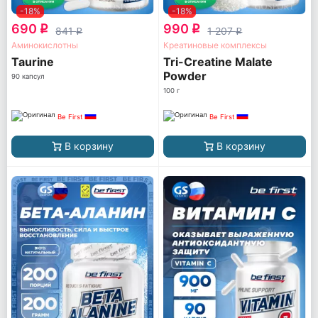
-18%
-18%
690
990
q
q
841
1 207
q
q
Аминокислотны
Креатиновые комплексы
Taurine
Tri-Creatine Malate
Powder
90 капсул
100 г
Be First
Be First
В корзину
В корзину