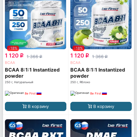
-18%
-18%
1 120
1 120
q
q
1 366
1 366
q
q
ВСАА
ВСАА
BCAA 8:1:1 Instantized
BCAA 8:1:1 Instantized
powder
powder
250 г, Натуральный
250 г, Яблоко
Be First
Be First
В корзину
В корзину