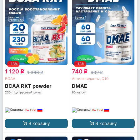
-18%
-18%
1 120
740
q
q
1 366
902
q
q
ВСАА
Антиоксиданты, Q10
BCAA RXT powder
DMAE
230 г, Цитрусовый микс
60 капсул
Be First
Be First
В корзину
В корзину