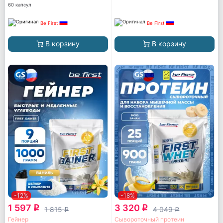
60 капсул
Be First
Be First
В корзину
В корзину
-12%
-18%
1 597
3 320
q
q
1 815
4 049
q
q
Гейнер
Сывороточный протеин