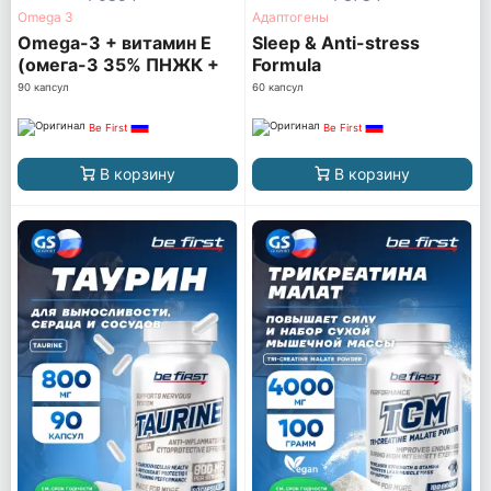
Omega 3
Адаптогены
Omega-3 + витамин Е
Sleep & Anti-stress
(омега-3 35% ПНЖК +
Formula
витамин Е)
90 капсул
60 капсул
Be First
Be First
В корзину
В корзину