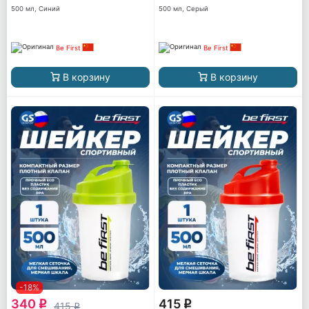
500 мл, Синий
500 мл, Серый
Be First
Be First
В корзину
В корзину
-18%
340
415
q
q
415
q