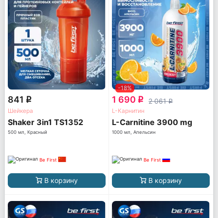
-18%
841
1 690
q
q
2 061
q
Шейкера
L-Карнитин
Shaker 3in1 TS1352
L-Carnitine 3900 mg
500 мл, Красный
1000 мл, Апельсин
Be First
Be First
В корзину
В корзину