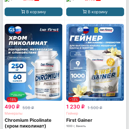
В корзину
В корзину
-18%
-18%
490
1 230
q
q
598
1 500
q
q
Минералы
Гейнер
Chromium Picolinate
First Gainer
(хром пиколинат)
1000 г, Ваниль