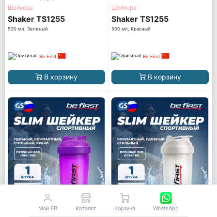
Шейкера
Шейкера
Shaker TS1255
Shaker TS1255
500 мл, Зеленый
500 мл, Красный
Be First
Be First
В корзину
В корзину
Мой EB
Каталог
Корзина
WhatsApp