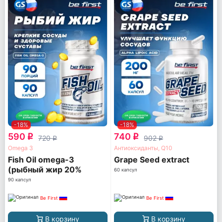
-18%
-18%
590
740
q
q
720
902
q
q
Omega 3
Антиоксиданты, Q10
Fish Oil omega-3
Grape Seed extract
(рыбный жир 20%
60 капсул
ПНЖК)
90 капсул
Be First
Be First
В корзину
В корзину