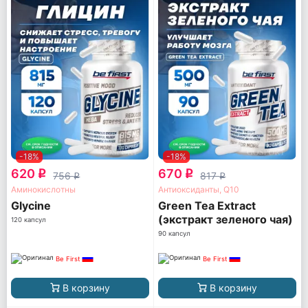
-18%
-18%
620
670
q
q
756
817
q
q
Аминокислотны
Антиоксиданты, Q10
Glycine
Green Tea Extract
(экстракт зеленого чая)
120 капсул
90 капсул
Be First
Be First
В корзину
В корзину