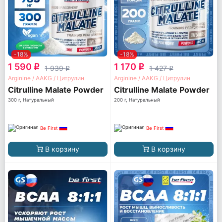
-18%
-18%
1 590
1 170
q
q
1 939
1 427
q
q
Arginine / AAKG / Цитрулин
Arginine / AAKG / Цитрулин
Citrulline Malate Powder
Citrulline Malate Powder
300 г, Натуральный
200 г, Натуральный
Be First
Be First
В корзину
В корзину