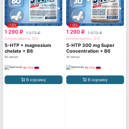
-18%
-18%
1 290
1 290
q
q
1 573
1 573
q
q
Антиоксиданты, Q10
Антиоксиданты, Q10
5-HTP + magnesium
5-HTP 300 mg Super
chelate + B6
Concentration + B6
60 капсул
30 капсул
Be First
Be First
В корзину
В корзину