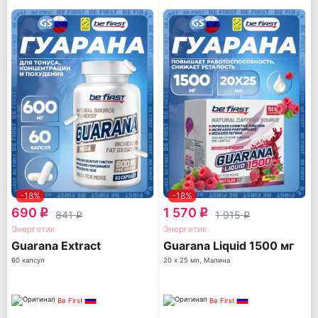
-18%
-18%
690
1 570
q
q
841
1 915
q
q
Энергетик
Энергетик
Guarana Extract
Guarana Liquid 1500 мг
60 капсул
20 х 25 мл, Малина
Be First
Be First