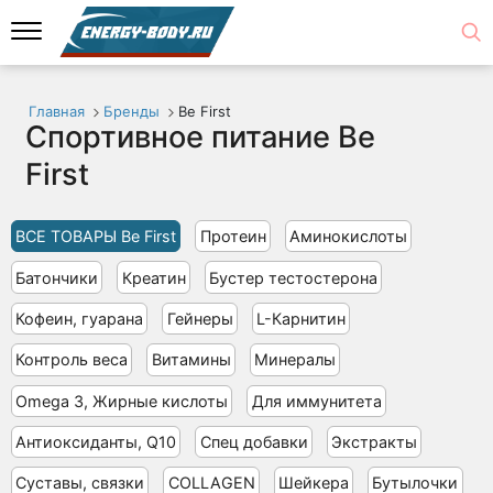
Главная
Бренды
Be First
Спортивное питание Be
First
ВСЕ ТОВАРЫ Be First
Протеин
Аминокислоты
Батончики
Креатин
Бустер тестостерона
Кофеин, гуарана
Гейнеры
L-Карнитин
Контроль веса
Витамины
Минералы
Omega 3, Жирные кислоты
Для иммунитета
Антиоксиданты, Q10
Спец добавки
Экстракты
Суставы, связки
COLLAGEN
Шейкера
Бутылочки