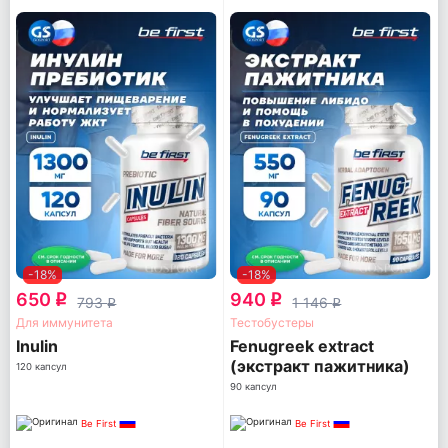
-18%
-18%
650
940
q
q
793
1 146
q
q
Для иммунитета
Тестобустеры
Inulin
Fenugreek extract
(экстракт пажитника)
120 капсул
90 капсул
Be First
Be First