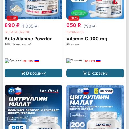
-18%
-18%
890
650
q
q
1 085
793
q
q
BETA-ALANINE
Витамин С
Beta Alanine Powder
Vitamin C 900 mg
200 г, Натуральный
90 капсул
Be First
Be First
В корзину
В корзину