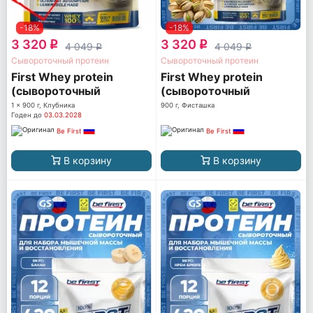
-18%
-18%
3 320
3 320
q
q
4 049
4 049
q
q
Сывороточный протеин
Сывороточный протеин
First Whey protein
First Whey protein
(сывороточный
(сывороточный
протеин)
протеин)
1 x 900 г, Клубника
900 г, Фисташка
Годен до
03.03.2028
Be First
Be First
В корзину
В корзину