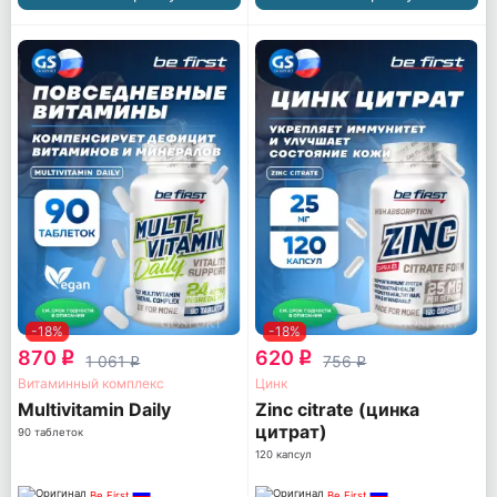
-18%
-18%
870
620
q
q
1 061
756
q
q
Витаминный комплекс
Цинк
Multivitamin Daily
Zinc citrate (цинка
цитрат)
90 таблеток
120 капсул
Be First
Be First