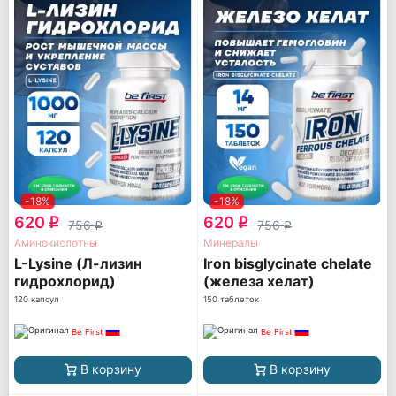
-18%
-18%
620
620
q
q
756
756
q
q
Аминокислотны
Минералы
L-Lysine (Л-лизин
Iron bisglycinate chelate
гидрохлорид)
(железа хелат)
120 капсул
150 таблеток
Be First
Be First
В корзину
В корзину