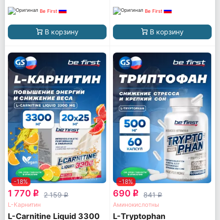
Be First
Be First
В корзину
В корзину
-18%
-18%
1 770
690
q
q
2 159
841
q
q
L-Карнитин
Аминокислотны
L-Carnitine Liquid 3300
L-Tryptophan