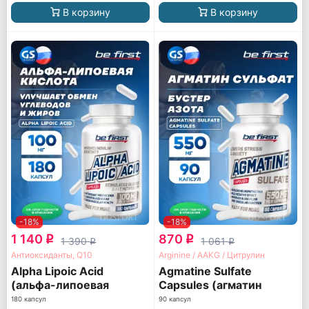
В корзину
В корзину
-18%
-18%
1 140
870
q
q
1 390
1 061
q
q
Антиоксиданты, Q10
Arginine / AAKG / Цитрулин
Alpha Lipoic Acid
Agmatine Sulfate
(альфа-липоевая
Capsules (агматин
кислота)
сульфат)
180 капсул
90 капсул