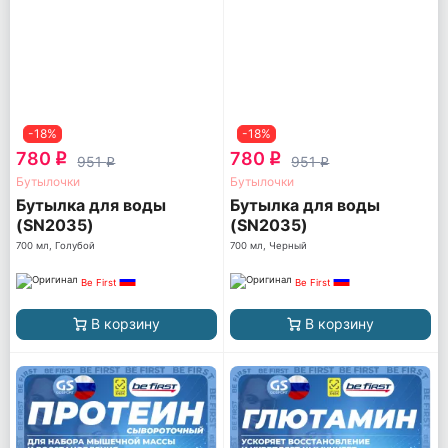
-18%
-18%
780
780
q
q
951
951
q
q
Бутылочки
Бутылочки
Бутылка для воды
Бутылка для воды
(SN2035)
(SN2035)
700 мл, Голубой
700 мл, Черный
Be First
Be First
В корзину
В корзину