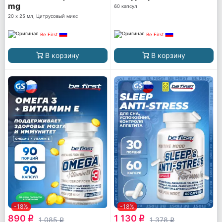
mg
60 капсул
20 х 25 мл, Цитрусовый микс
Be First
Be First
В корзину
В корзину
-18%
-18%
890
1 130
q
q
1 085
1 378
q
q