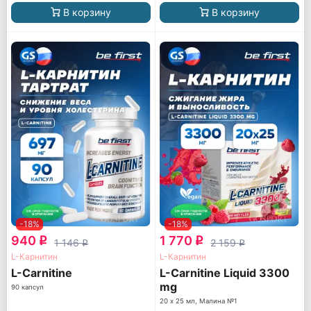
В корзину
В корзину
-18%
-18%
940
1 770
q
q
1 146
2 159
q
q
L-Карнитин
L-Карнитин
L-Carnitine
L-Carnitine Liquid 3300
mg
90 капсул
20 х 25 мл, Малина №1