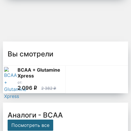
Вы смотрели
BCAA + Glutamine
Xpress
от:
2 096
q
2 382
q
Аналоги - ВСАА
Посмотреть все