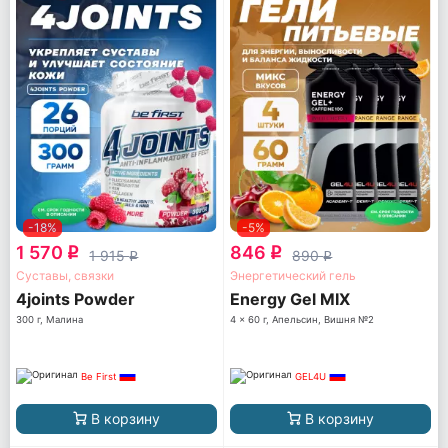
-18%
-5%
1 570
846
q
q
1 915
890
q
q
Суставы, связки
Энергетический гель
4joints Powder
Energy Gel MIX
300 г, Малина
4 x 60 г, Апельсин, Вишня №2
Be First
GEL4U
В корзину
В корзину