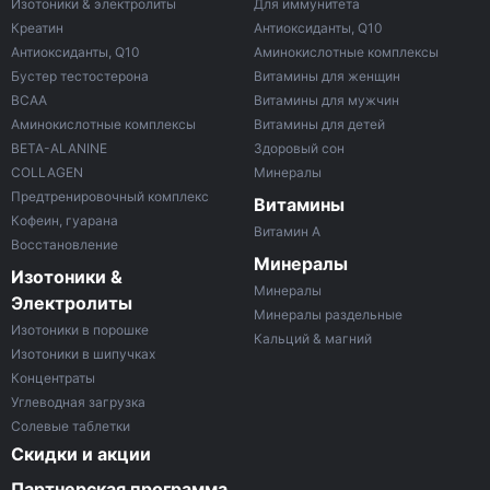
Изотоники & электролиты
Для иммунитета
Креатин
Антиоксиданты, Q10
Антиоксиданты, Q10
Аминокислотные комплексы
Бустер тестостерона
Витамины для женщин
ВСАА
Витамины для мужчин
Аминокислотные комплексы
Витамины для детей
BETA-ALANINE
Здоровый сон
COLLAGEN
Минералы
Предтренировочный комплекс
Витамины
Кофеин, гуарана
Витамин A
Восстановление
Минералы
Изотоники &
Минералы
Электролиты
Минералы раздельные
Изотоники в порошке
Кальций & магний
Изотоники в шипучках
Концентраты
Углеводная загрузка
Солевые таблетки
Скидки и акции
Партнерская программа