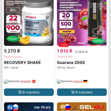
-22%
5 270
1 610
q
q
2 064
q
Предтерник
Энергетик
RECOVERY SHAKE
Guarana 2000
900 г, Банан
500 мл, Вишня
SPONSER
MAXLER
В корзину
В корзину