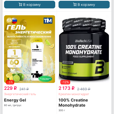
В корзину
В корзину
-5%
-12%
229
2 173
q
q
241
2 469
q
q
Энергетический гель
Креатин моногидрат
Energy Gel
100% Creatine
Monohydrate
60 мл, Цитрус
300 г