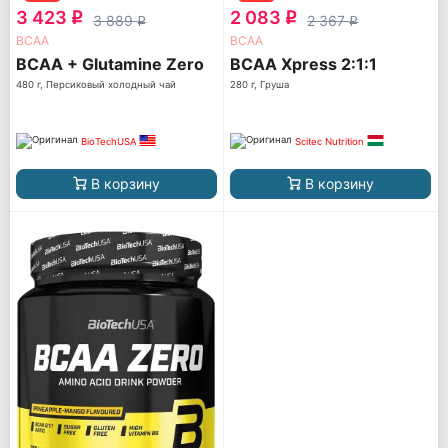
3 423
2 083
q
q
3 889
2 367
q
q
ВСАА
ВСАА
BCAA + Glutamine Zero
BCAA Xpress 2:1:1
480 г, Персиковый холодный чай
280 г, Груша
BioTechUSA
Scitec Nutrition
В корзину
В корзину