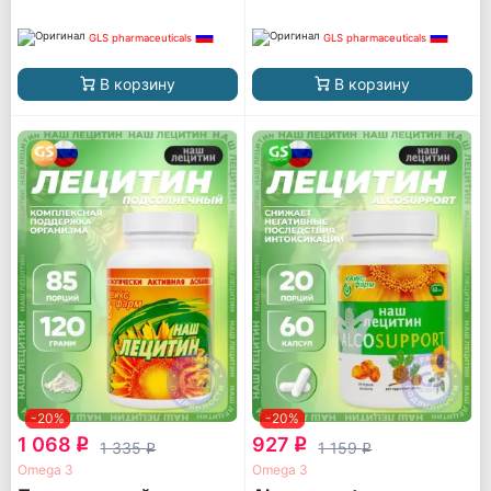
GLS pharmaceuticals
GLS pharmaceuticals
В корзину
В корзину
-20%
-20%
1 068
927
q
q
1 335
1 159
q
q
Omega 3
Omega 3