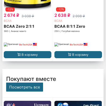
-12%
-12%
2 674
2 638
q
q
3 038
2 998
q
q
ВСАА
ВСАА
BCAA Zero 2:1:1
BCAA 8:1:1 Zero
360 г, Ананас-манго
250 г, Голубая малина
BioTechUSA
BioTechUSA
В корзину
В корзину
Покупают вместе
Посмотреть все