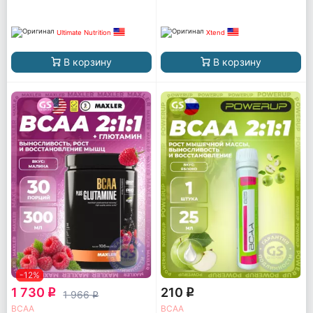
Ultimate Nutrition
Xtend
В корзину
В корзину
-12%
1 730
210
q
q
1 966
q
ВСАА
ВСАА