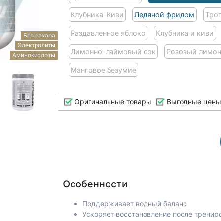
Клубника-Киви
Ледяной фридом
Тро
Раздавленное яблоко
Клубника и киви
Без сахара
Электролиты
Лимонно-лаймовый сок
Розовый лимо
Аминокислоты
Манговое безумие
Оригинальные товары
Выгодные цены
Особенности
Поддерживает водный баланс
Ускоряет восстановление после тренир