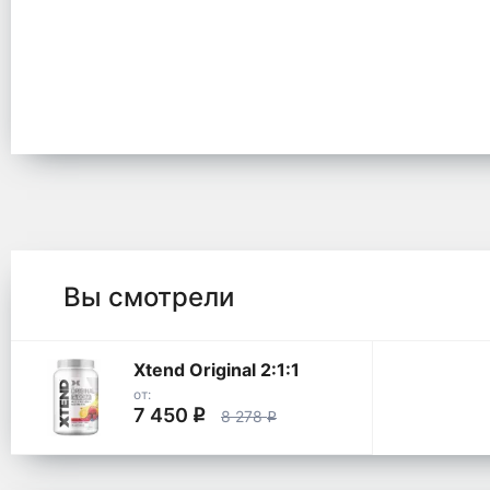
Вы смотрели
Xtend Original 2:1:1
от:
7 450
q
8 278
q