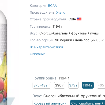
Категория
BCAA
Производитель
Xtend
Страна производителя
США
Группировка
1194 г
Вкус
Сногсшибательный фруктовый пунш
Кол-во порций
90 порций / цена порции 83
q
Все характеристики
Описание
Группировка:
1194 г
375-432 г
390 г
375 г
1194 г
405 
Вкус:
Сногсшибательный фруктовый 
Кровавый апельсин
Сногсшибательный