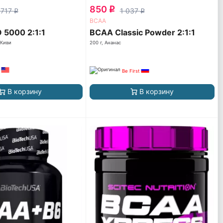
850
q
 717
1 037
q
q
ВСАА
5000 2:1:1
BCAA Classic Powder 2:1:1
 Киви
200 г, Ананас
Be First
В корзину
В корзину