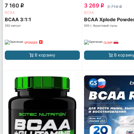
7 160
3 269
q
q
3 714
q
ВСАА
ВСАА
BCAA 3:1:1
BCAA Xplode Powde
350 капсул
500 г, Фруктовый пунш
SPONSER
OLIMP
В корзину
В корзин