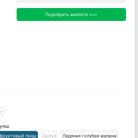
Подобрать аналоги >>>
г
пунш
 фруктовый пунш
Арбуз
Ледяная голубая малина