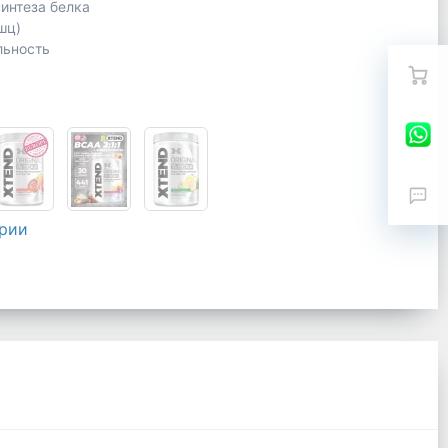
интеза белка
шц)
льность
ерии