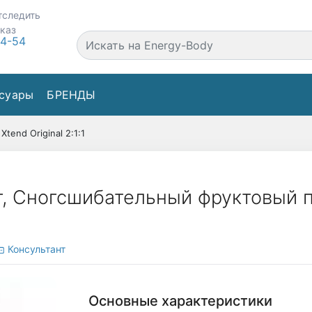
тследить
аказ
44-54
суары
БРЕНДЫ
Xtend Original 2:1:1
94 г, Сногсшибательный фруктовый
Консультант
Основные характеристики