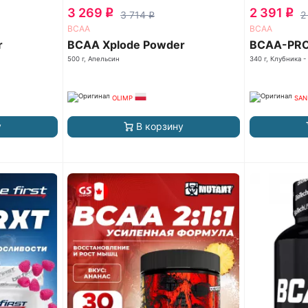
3 269
2 391
q
q
3 714
2
q
ВСАА
ВСАА
r
BCAA Xplode Powder
BCAA-PRO 
500 г, Апельсин
340 г, Клубника -
OLIMP
SAN
у
В корзину