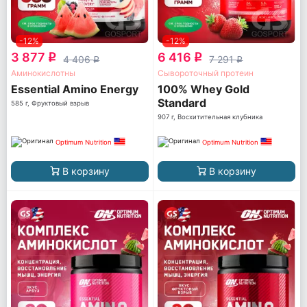
-12%
-12%
3 877
6 416
q
q
4 406
7 291
q
q
Аминокислотны
Сывороточный протеин
Essential Amino Energy
100% Whey Gold
Standard
585 г, Фруктовый взрыв
907 г, Восхитительная клубника
Optimum Nutrition
Optimum Nutrition
В корзину
В корзину