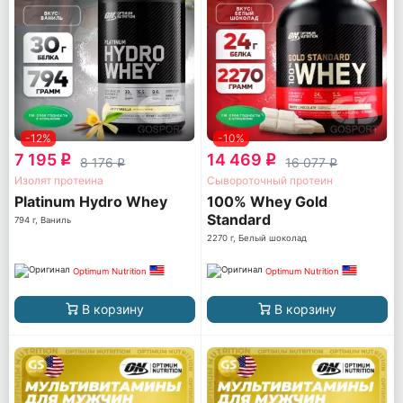
-12%
-10%
7 195
14 469
q
q
8 176
16 077
q
q
Изолят протеина
Сывороточный протеин
Platinum Hydro Whey
100% Whey Gold
Standard
794 г, Ваниль
2270 г, Белый шоколад
Optimum Nutrition
Optimum Nutrition
В корзину
В корзину