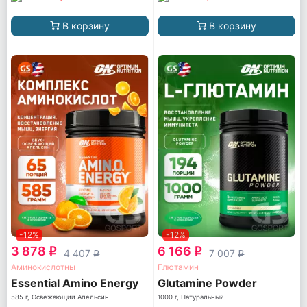
В корзину
В корзину
-12%
-12%
3 878
6 166
q
q
4 407
7 007
q
q
Аминокислотны
Глютамин
Essential Amino Energy
Glutamine Powder
585 г, Освежающий Апельсин
1000 г, Натуральный