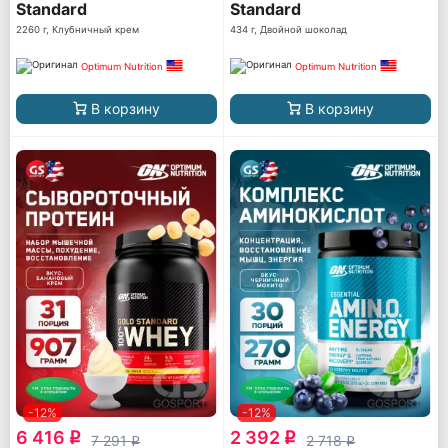
Standard
Standard
2260 г, Клубничный крем
434 г, Двойной шоколад
Optimum Nutrition
Optimum Nutrition
В корзину
В корзину
-12%
-12%
6 416
2 392
q
q
7 291
2 718
q
q