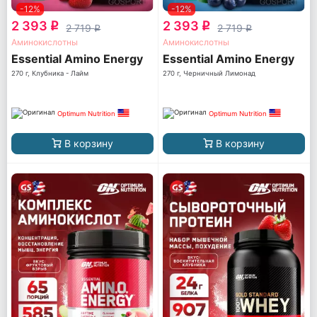
-12%
-12%
2 393
2 393
q
q
2 719
2 719
q
q
Аминокислотны
Аминокислотны
Essential Amino Energy
Essential Amino Energy
270 г, Клубника - Лайм
270 г, Черничный Лимонад
Optimum Nutrition
Optimum Nutrition
В корзину
В корзину