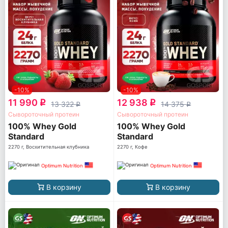
-10%
-10%
11 990
12 938
q
q
13 322
14 375
q
q
Сывороточный протеин
Сывороточный протеин
100% Whey Gold
100% Whey Gold
Standard
Standard
2270 г, Восхитительная клубника
2270 г, Кофе
Optimum Nutrition
Optimum Nutrition
В корзину
В корзину