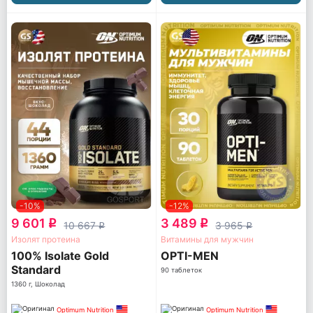
-10%
-12%
9 601
3 489
q
q
10 667
3 965
q
q
Изолят протеина
Витамины для мужчин
100% Isolate Gold
OPTI-MEN
Standard
90 таблеток
1360 г, Шоколад
Optimum Nutrition
Optimum Nutrition