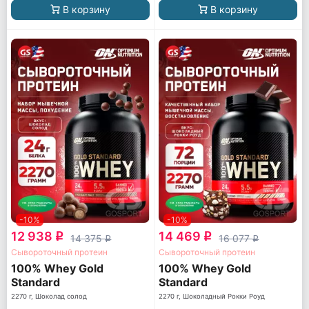
В корзину
В корзину
-10%
-10%
12 938
14 469
q
q
14 375
16 077
q
q
Сывороточный протеин
Сывороточный протеин
100% Whey Gold
100% Whey Gold
Standard
Standard
2270 г, Шоколад солод
2270 г, Шоколадный Рокки Роуд