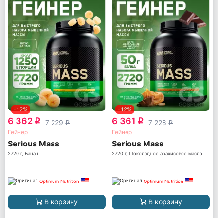
-12%
-12%
6 362
6 361
q
q
7 229
7 228
q
q
Гейнер
Гейнер
Serious Mass
Serious Mass
2720 г, Банан
2720 г, Шоколадное арахисовое масло
Optimum Nutrition
Optimum Nutrition
В корзину
В корзину