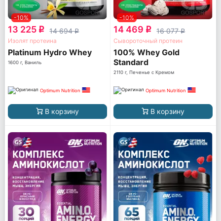
-10%
-10%
13 225
14 469
q
q
14 694
16 077
q
q
Изолят протеина
Сывороточный протеин
Platinum Hydro Whey
100% Whey Gold
Standard
1600 г, Ваниль
2110 г, Печенье с Кремом
Optimum Nutrition
Optimum Nutrition
В корзину
В корзину