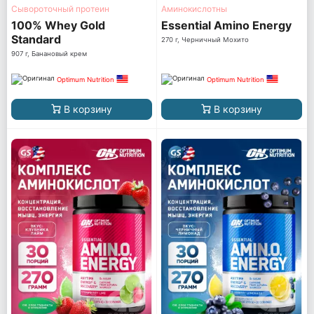
Сывороточный протеин
Аминокислотны
100% Whey Gold
Essential Amino Energy
Standard
270 г, Черничный Мохито
907 г, Банановый крем
Optimum Nutrition
Optimum Nutrition
В корзину
В корзину