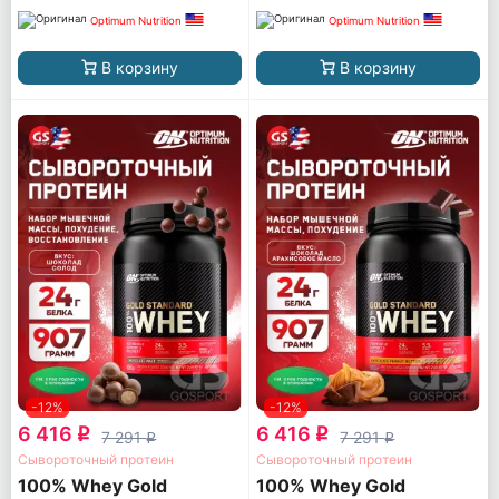
Optimum Nutrition
Optimum Nutrition
В корзину
В корзину
-12%
-12%
6 416
6 416
q
q
7 291
7 291
q
q
Сывороточный протеин
Сывороточный протеин
100% Whey Gold
100% Whey Gold