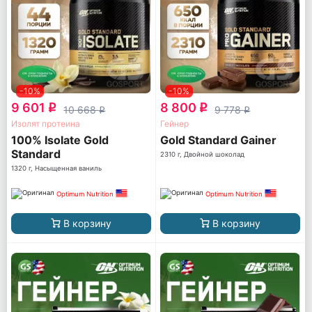
-10%
-10%
9 601
8 800
q
q
10 668
9 778
q
q
Изолят протеина
Гейнер
100% Isolate Gold
Gold Standard Gainer
Standard
2310 г, Двойной шоколад
1320 г, Насыщенная ваниль
Optimum Nutrition
Optimum Nutrition
В корзину
В корзину