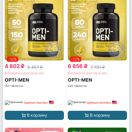
-12%
-12%
4 802
6 856
q
q
5 457
7 791
q
q
Витамины для мужчин
Витамины для мужчин
OPTI-MEN
OPTI-MEN
150 таблеток
240 таблеток
Optimum Nutrition
Optimum Nutrition
В корзину
В корзину