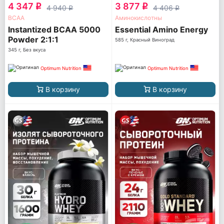
4 347
3 877
q
q
4 940
4 406
q
q
ВСАА
Аминокислотны
Instantized BCAA 5000
Essential Amino Energy
Powder 2:1:1
585 г, Красный Виноград
345 г, Без вкуса
Optimum Nutrition
Optimum Nutrition
В корзину
В корзину