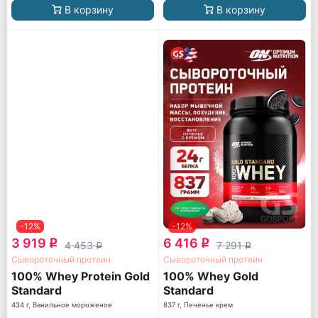
В корзину
В корзину
-12%
-12%
3 919
6 416
q
q
4 453
7 291
q
q
Сывороточный протеин
Сывороточный протеин
100% Whey Protein Gold
100% Whey Gold
Standard
Standard
434 г, Ванильное мороженое
837 г, Печенье крем