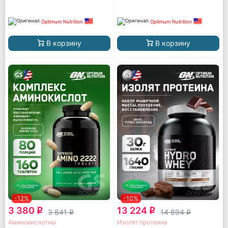
Optimum Nutrition
Optimum Nutrition
В корзину
В корзину
-12%
-10%
3 380
13 224
q
q
3 841
14 694
q
q
Аминокислотны
Изолят протеина