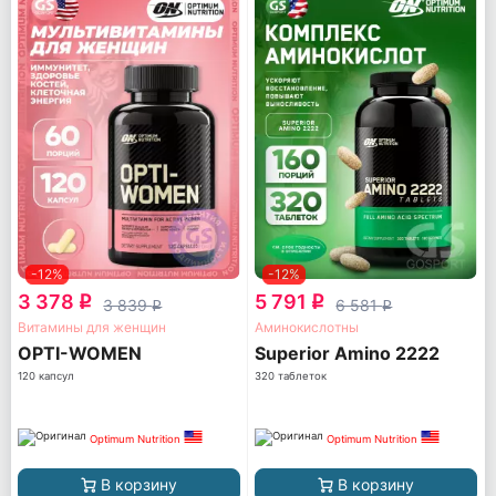
-12%
-12%
3 378
5 791
q
q
3 839
6 581
q
q
Витамины для женщин
Аминокислотны
OPTI-WOMEN
Superior Amino 2222
120 капсул
320 таблеток
Optimum Nutrition
Optimum Nutrition
В корзину
В корзину