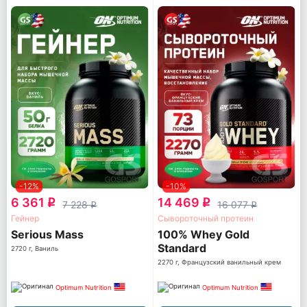
-12%
-10%
6 361
14 469
q
q
7 228
16 077
q
q
Гейнер
Сывороточный протеин
Serious Mass
100% Whey Gold
Standard
2720 г, Ваниль
2270 г, Французский ванильный крем
Optimum Nutrition
Optimum Nutrition