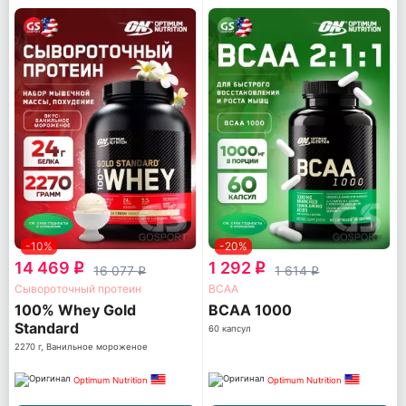
-10%
-20%
14 469
1 292
q
q
16 077
1 614
q
q
Сывороточный протеин
ВСАА
100% Whey Gold
BCAA 1000
Standard
60 капсул
2270 г, Ванильное мороженое
Optimum Nutrition
Optimum Nutrition