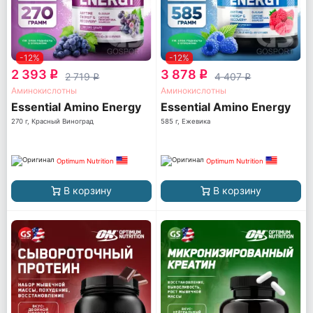
-12%
-12%
2 393
3 878
q
q
2 719
4 407
q
q
Аминокислотны
Аминокислотны
Essential Amino Energy
Essential Amino Energy
270 г, Красный Виноград
585 г, Ежевика
Optimum Nutrition
Optimum Nutrition
В корзину
В корзину