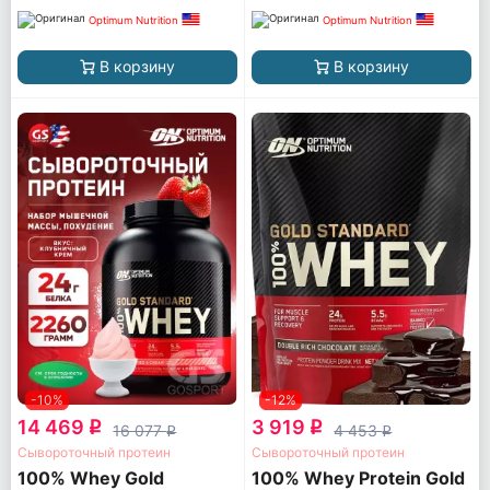
Optimum Nutrition
Optimum Nutrition
В корзину
В корзину
-10%
-12%
14 469
3 919
q
q
16 077
4 453
q
q
Сывороточный протеин
Сывороточный протеин
100% Whey Gold
100% Whey Protein Gold