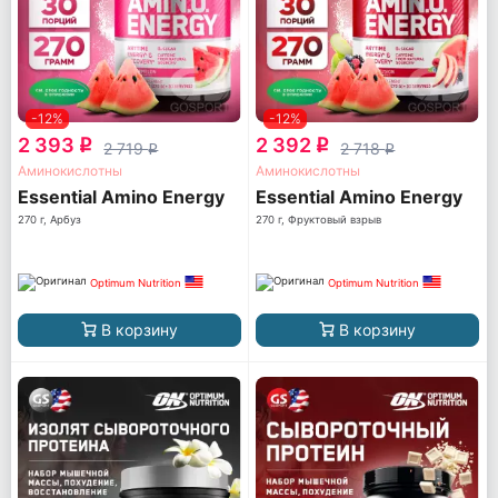
-12%
-12%
2 393
2 392
q
q
2 719
2 718
q
q
Аминокислотны
Аминокислотны
Essential Amino Energy
Essential Amino Energy
270 г, Арбуз
270 г, Фруктовый взрыв
Optimum Nutrition
Optimum Nutrition
В корзину
В корзину