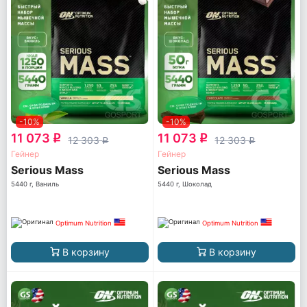
-10%
-10%
11 073
11 073
q
q
12 303
12 303
q
q
Гейнер
Гейнер
Serious Mass
Serious Mass
5440 г, Ваниль
5440 г, Шоколад
Optimum Nutrition
Optimum Nutrition
В корзину
В корзину