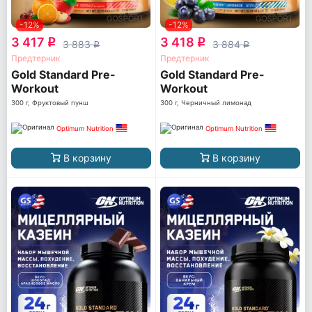
-12%
-12%
3 417
3 418
q
q
3 883
3 884
q
q
Предтерник
Предтерник
Gold Standard Pre-
Gold Standard Pre-
Workout
Workout
300 г, Фруктовый пунш
300 г, Черничный лимонад
Optimum Nutrition
Optimum Nutrition
В корзину
В корзину