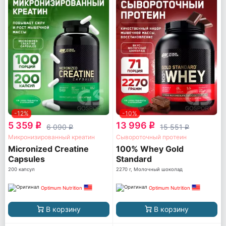
-12%
-10%
5 359
13 996
q
q
6 090
15 551
q
q
Микронизированный креатин
Сывороточный протеин
Micronized Creatine
100% Whey Gold
Capsules
Standard
200 капсул
2270 г, Молочный шоколад
Optimum Nutrition
Optimum Nutrition
В корзину
В корзину