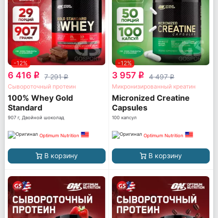
-12%
-12%
6 416
3 957
q
q
7 291
4 497
q
q
Сывороточный протеин
Микронизированный креатин
100% Whey Gold
Micronized Creatine
Standard
Capsules
907 г, Двойной шоколад
100 капсул
Optimum Nutrition
Optimum Nutrition
В корзину
В корзину