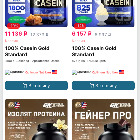
-10%
-12%
11 136
6 157
q
q
12 373
6 997
q
q
Казеин
Казеин
100% Casein Gold
100% Casein Gold
Standard
Standard
1800 г, Шоколад - Арахисовое масло
825 г, Ванильный крем
Optimum Nutrition
Optimum Nutrition
В корзину
В корзину