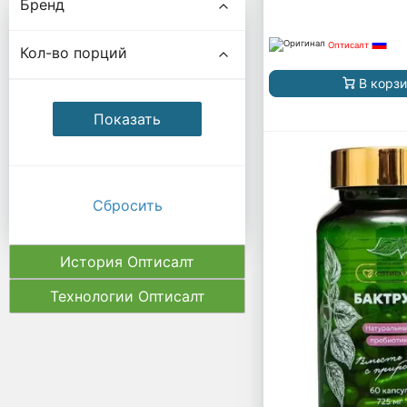
Бренд
Оптисалт
Кол-во порций
В корз
Сбросить
История Оптисалт
Технологии Оптисалт