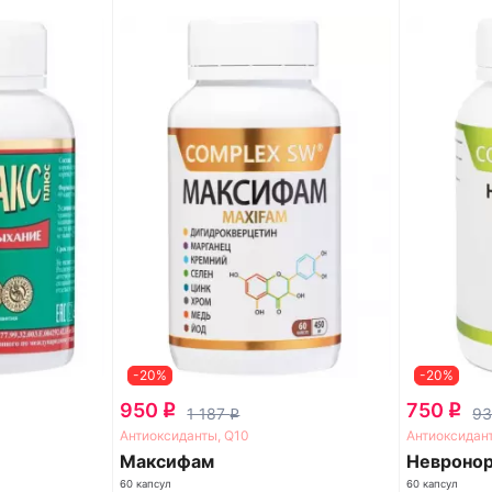
-20%
-20%
950
750
q
q
1 187
9
q
Антиоксиданты, Q10
Антиоксидан
Максифам
Невроно
60 капсул
60 капсул