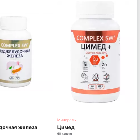
Минералы
дочная железа
Цимед
60 капсул