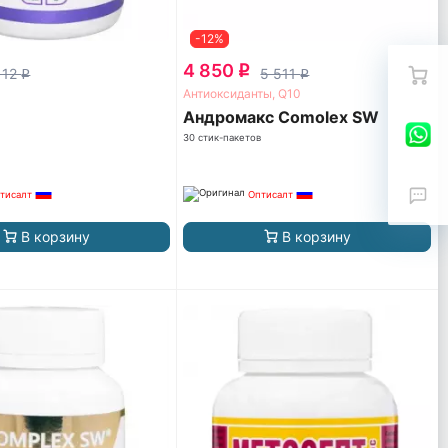
-12%
4 850
q
112
5 511
q
q
Антиоксиданты, Q10
Андромакс Comolex SW
30 стик-пакетов
тисалт
Оптисалт
В корзину
В корзину