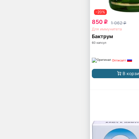
-20%
850
q
1 062
q
Для иммунитета
Бактрум
60 капсул
Оптисалт
В корз