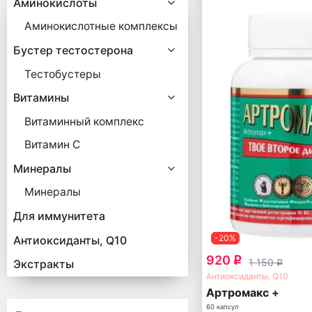
Аминокислоты
Аминокислотные комплексы
Бустер тестостерона
Тестобустеры
Витамины
Витаминный комплекс
Витамин С
Минералы
Минералы
Для иммунитета
-20%
Антиоксиданты, Q10
920
q
1 150
Экстракты
q
Антиоксиданты, Q10
Артромакс +
60 капсул