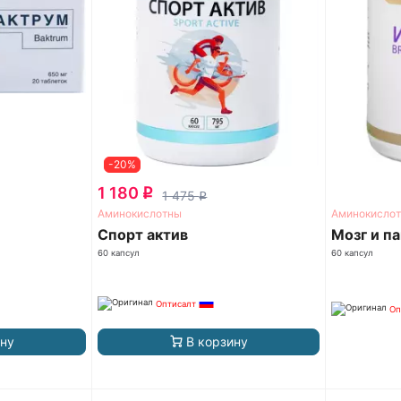
-20%
1 180
q
1 475
q
Аминокислотны
Аминокисло
Спорт актив
Мозг и п
60 капсул
60 капсул
Оптисалт
Оп
ину
В корзину