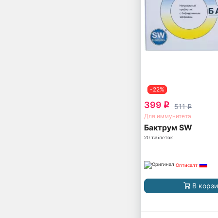
-22%
399
q
511
q
Для иммунитета
Бактрум SW
20 таблеток
Оптисалт
В корз