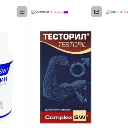
Оптисалт
Оп