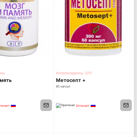
тны
Антиоксиданты, Q10
амять
Метосепт +
60 капсул
тисалт
Оптисалт