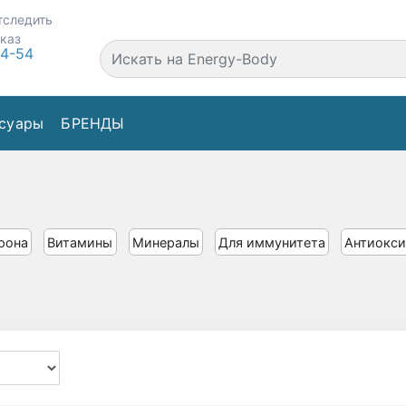
тследить
аказ
44-54
суары
БРЕНДЫ
рона
Витамины
Минералы
Для иммунитета
Антиокси