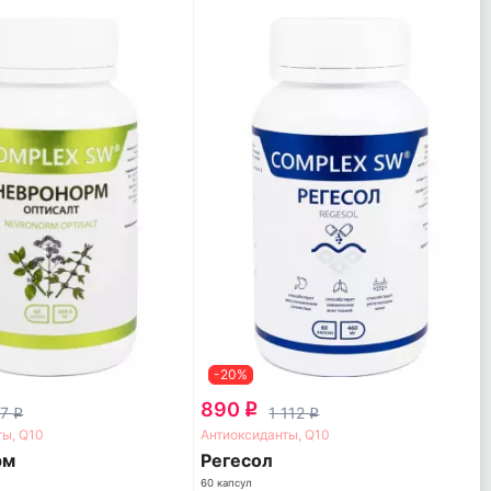
-20%
890
q
37
1 112
q
q
ты, Q10
Антиоксиданты, Q10
рм
Регесол
60 капсул