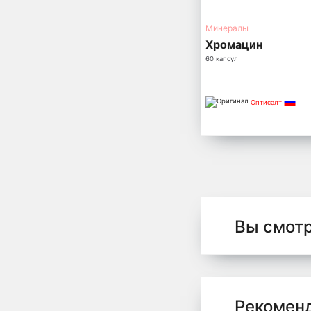
Минералы
Хромацин
60 капсул
Оптисалт
Вы смот
Рекомен