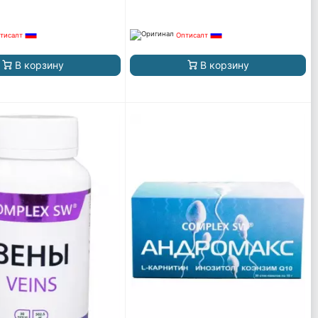
тисалт
Оптисалт
В корзину
В корзину