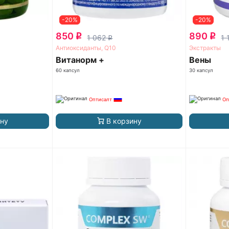
-20%
-20%
850
890
q
q
1 062
1 
q
Антиоксиданты, Q10
Экстракты
Витанорм +
Вены
60 капсул
30 капсул
Оптисалт
Оп
ину
В корзину