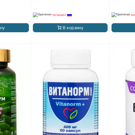
Оптисалт
Оп
ину
В корзину