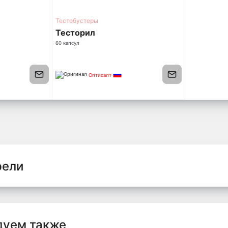
Тестобустеры
Тесторил
60 капсул
Оптисалт
рели
дуем также