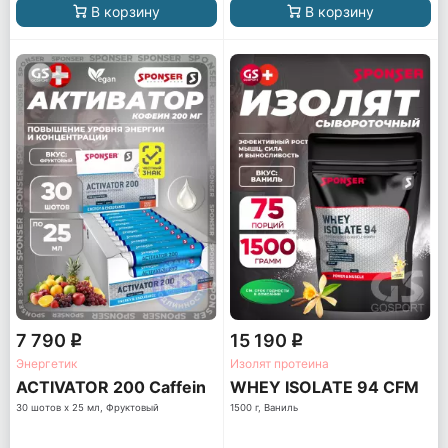
В корзину
В корзину
7 790
15 190
q
q
Энергетик
Изолят протеина
ACTIVATOR 200 Caffein
WHEY ISOLATE 94 CFM
30 шотов x 25 мл, Фруктовый
1500 г, Ваниль