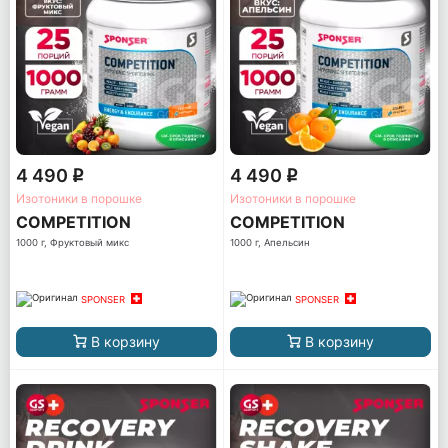
4 490
4 490
q
q
Изотоники в порошке
Изотоники в порошке
COMPETITION
COMPETITION
1000 г, Фруктовый микс
1000 г, Апельсин
SPONSER
SPONSER
В корзину
В корзину