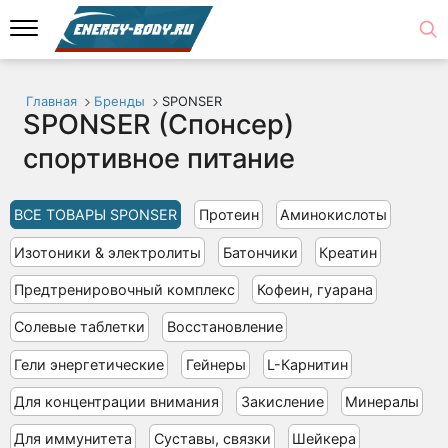
Главная
Бренды
SPONSER
SPONSER (Спонсер)
спортивное питание
ВСЕ ТОВАРЫ SPONSER
Протеин
Аминокислоты
Изотоники & электролиты
Батончики
Креатин
Предтренировочный комплекс
Кофеин, гуарана
Солевые таблетки
Восстановление
Гели энергетические
Гейнеры
L-Карнитин
Для концентрации внимания
Закисление
Минералы
Для иммунитета
Суставы, связки
Шейкера