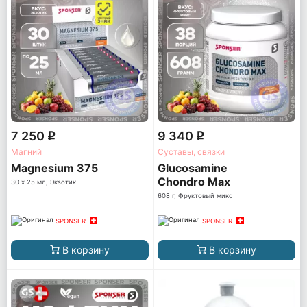
7 250
9 340
q
q
Магний
Суставы, связки
Magnesium 375
Glucosamine
Chondro Max
30 х 25 мл, Экзотик
608 г, Фруктовый микс
SPONSER
SPONSER
В корзину
В корзину