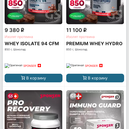
9 380
11 100
q
q
Изолят протеина
Изолят протеина
WHEY ISOLATE 94 CFM
PREMIUM WHEY HYDRO
850 г, Шоколад
850 г, Шоколад
SPONSER
SPONSER
В корзину
В корзину