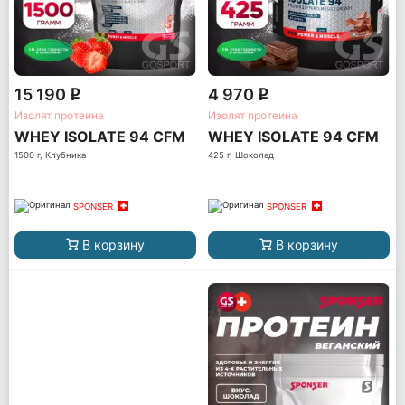
15 190
4 970
q
q
Изолят протеина
Изолят протеина
WHEY ISOLATE 94 CFM
WHEY ISOLATE 94 CFM
1500 г, Клубника
425 г, Шоколад
SPONSER
SPONSER
В корзину
В корзину