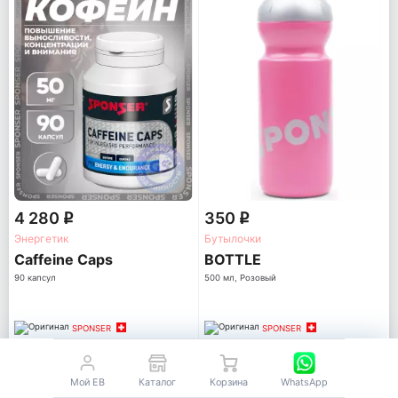
4 280
350
q
q
Энергетик
Бутылочки
Caffeine Caps
BOTTLE
90 капсул
500 мл, Розовый
SPONSER
SPONSER
В корзину
В корзину
Мой EB
Каталог
Корзина
WhatsApp