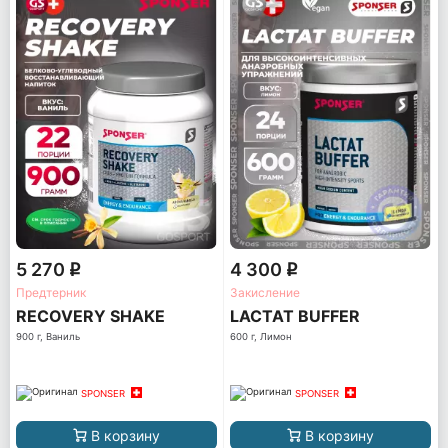
5 270
4 300
q
q
Предтерник
Закисление
RECOVERY SHAKE
LACTAT BUFFER
900 г, Ваниль
600 г, Лимон
SPONSER
SPONSER
В корзину
В корзину