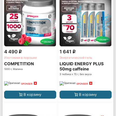
4 490
1 641
q
q
Изотоники в порошке
Энергетический гель
COMPETITION
LIQUID ENERGY PLUS
50mg caffeine
1000 г, Малина
3 тюбика x 70 г, Без вкуса
SPONSER
SPONSER
В корзину
В корзину