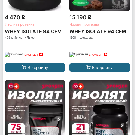
4 470
15 190
q
q
Изолят протеина
Изолят протеина
WHEY ISOLATE 94 CFM
WHEY ISOLATE 94 CFM
425 г, Йогурт - Лимон
1500 г, Шоколад
SPONSER
SPONSER
В корзину
В корзину