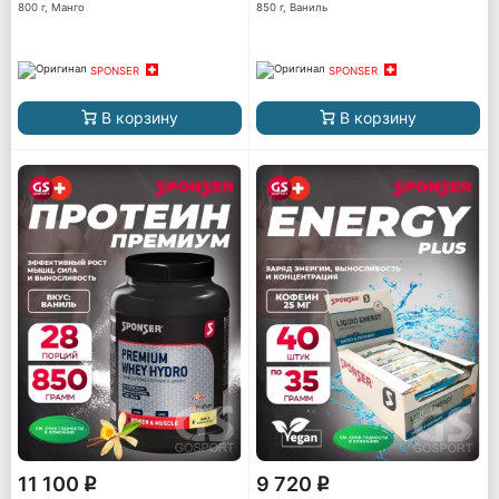
800 г, Манго
850 г, Ваниль
SPONSER
SPONSER
В корзину
В корзину
11 100
9 720
q
q