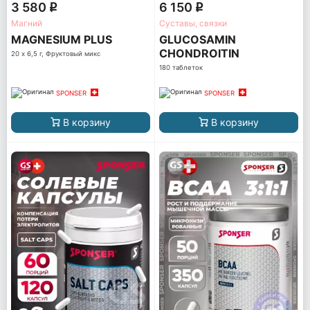
3 580
6 150
q
q
Магний
Суставы, связки
MAGNESIUM PLUS
GLUCOSAMIN
CHONDROITIN
20 х 6,5 г, Фруктовый микс
180 таблеток
SPONSER
SPONSER
В корзину
В корзину