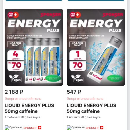
2 188
547
q
q
Энергетический гель
Энергетический гель
LIQUID ENERGY PLUS
LIQUID ENERGY PLUS
50mg caffeine
50mg caffeine
4 тюбика x 70 г, Без вкуса
1 тюбик x 70 г, Без вкуса
SPONSER
SPONSER