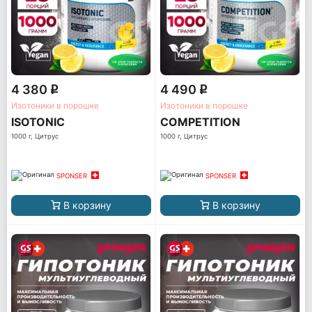
4 380
4 490
q
q
Изотоники в порошке
Изотоники в порошке
ISOTONIC
COMPETITION
1000 г, Цитрус
1000 г, Цитрус
SPONSER
SPONSER
В корзину
В корзину