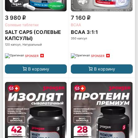
3 980
7 160
q
q
Солевые таблетки
ВСАА
SALT CAPS (СОЛЕВЫЕ
BCAA 3:1:1
КАПСУЛЫ)
350 капсул
120 капсул, Натуральный
SPONSER
SPONSER
В корзину
В корзину