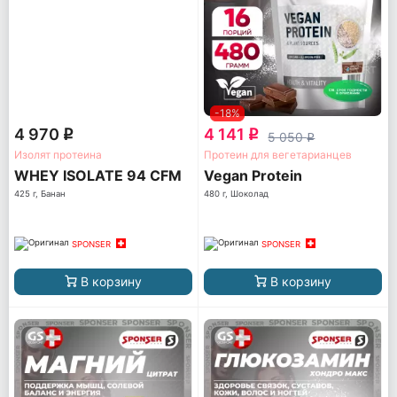
-18%
4 970
4 141
q
q
5 050
q
Изолят протеина
Протеин для вегетарианцев
WHEY ISOLATE 94 CFM
Vegan Protein
425 г, Банан
480 г, Шоколад
SPONSER
SPONSER
В корзину
В корзину