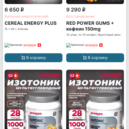
6 650
9 290
q
q
Батончик энергетический
Восстановление
CEREAL ENERGY PLUS
RED POWER GUMS +
кофеин 150mg
15 x 40 г, Клюква
20 упак. по 10 конфет, Фруктовый микс
SPONSER
SPONSER
В корзину
В корзину