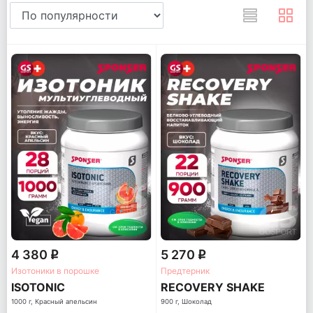
4 380
5 270
q
q
Изотоники в порошке
Предтерник
ISOTONIC
RECOVERY SHAKE
1000 г, Красный апельсин
900 г, Шоколад