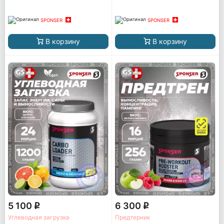
SPONSER
SPONSER
В корзину
В корзину
5 100
6 300
q
q
Углеводная загрузка
Предтерник