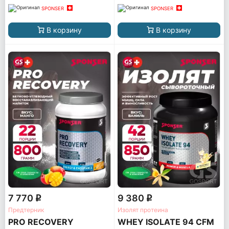
SPONSER
SPONSER
В корзину
В корзину
7 770
9 380
q
q
Предтерник
Изолят протеина
PRO RECOVERY
WHEY ISOLATE 94 CFM