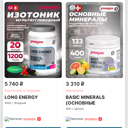
5 740
3 310
q
q
Изотоники в порошке
Минералы
LONG ENERGY
BASIC MINERALS
(ОСНОВНЫЕ
1000 г, Ягодный
МИНЕРАЛЫ)
400 г, Цитрус
SPONSER
SPONSER