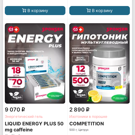
В корзину
В корзину
9 070
2 890
q
q
Энергетический гель
Изотоники в порошке
LIQUID ENERGY PLUS 50
COMPETITION
mg caffeine
500 г, Цитрус