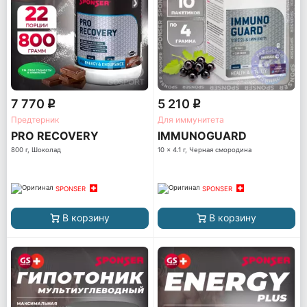
7 770
5 210
q
q
Предтерник
Для иммунитета
PRO RECOVERY
IMMUNOGUARD
800 г, Шоколад
10 x 4.1 г, Черная смородина
SPONSER
SPONSER
В корзину
В корзину