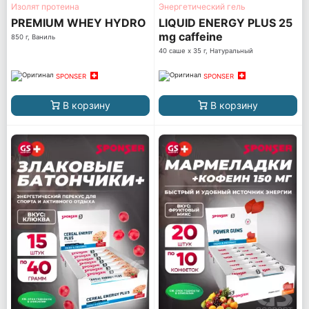
Изолят протеина
Энергетический гель
PREMIUM WHEY HYDRO
LIQUID ENERGY PLUS 25
mg caffeine
850 г, Ваниль
40 саше x 35 г, Натуральный
SPONSER
SPONSER
В корзину
В корзину