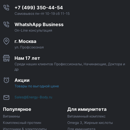
+7 (499) 350-44-54
Самовывоз пн-пт 10-19 сб 11-15
WhatshApp Business
On-Line консультация
г. Москва
ул. Профсоюзная
Нам 17 лет
Среди наших клиентов Профессионалы, Начинающие, Доктора и
др
Акции
Товары по выгодной цене
Sales@Energy-Body.ru
Популярное
Для иммунитета
Витамины
Витаминный комплекс
Комплексный протеин
Omega 3, Жирные кислоты
Изотоники & электролиты
Для иммунитета