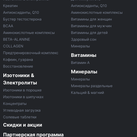
Креатин
Антиоксиданты, Q10
Антиоксиданты, Q10
Аминокислотные комплексы
Бустер тестостерона
Витамины для женщин
ВСАА
Витамины для мужчин
Аминокислотные комплексы
Витамины для детей
BETA-ALANINE
Здоровый сон
COLLAGEN
Минералы
Предтренировочный комплекс
Витамины
Кофеин, гуарана
Витамин A
Восстановление
Минералы
Изотоники &
Минералы
Электролиты
Минералы раздельные
Изотоники в порошке
Кальций & магний
Изотоники в шипучках
Концентраты
Углеводная загрузка
Солевые таблетки
Скидки и акции
Партнерская программа