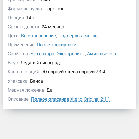
Форма выпуска
Порошок
Порция
14 г
Срок годности
24 месяца
Цель
Восстановление
,
Поддержка мышц
Применение
После тренировки
Свойства
Без сахара
,
Электролиты
,
Аминокислоты
Вкус
Ледяной виноград
Кол-во порций
90 порций / цена порции 73
q
Упаковка
Банка
Мерная ложечка
Да
Описание
Полное описание
Xtend Original 2:1:1