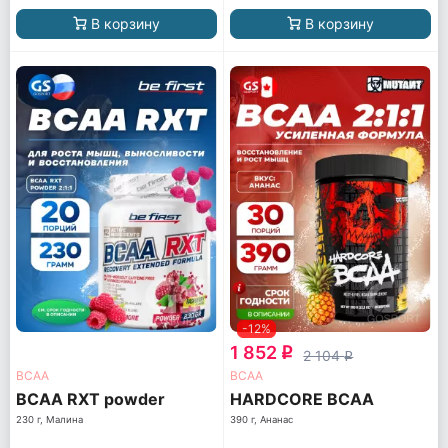
В корзину
В корзину
-12%
1 852
q
2 104
q
ВСАА
ВСАА
BCAA RXT powder
HARDCORE BCAA
230 г, Малина
390 г, Ананас