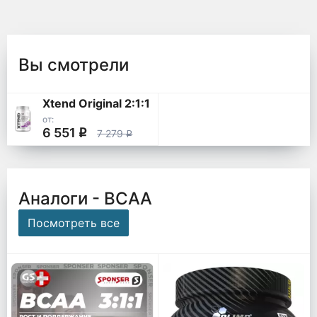
Вы смотрели
Xtend Original 2:1:1
от:
6 551
q
7 279
q
Аналоги - ВСАА
Посмотреть все