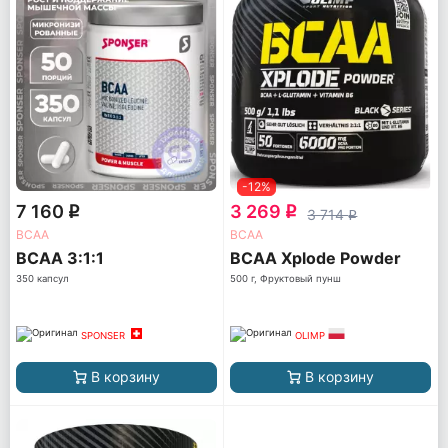
-12%
7 160
3 269
q
q
3 714
q
ВСАА
ВСАА
BCAA 3:1:1
BCAA Xplode Powder
350 капсул
500 г, Фруктовый пунш
SPONSER
OLIMP
В корзину
В корзину