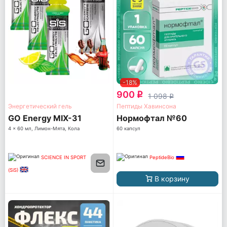
-18%
900
q
1 098
q
Энергетический гель
Пептиды Хавинсона
GO Energy MIX-31
Нормофтал №60
4 x 60 мл, Лимон-Мята, Кола
60 капсул
SCIENCE IN SPORT
PeptideBio
(SiS)
В корзину