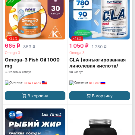
-22%
-18%
665
1 050
q
q
853
1 280
q
q
Omega 3
Omega 3
Omega-3 Fish Oil 1000
CLA (конъюгированная
mg
линолевая кислота/
КЛА/КЛК)
30 гелевых капсул
90 капсул
NOW Foods
Be First
В корзину
В корзину