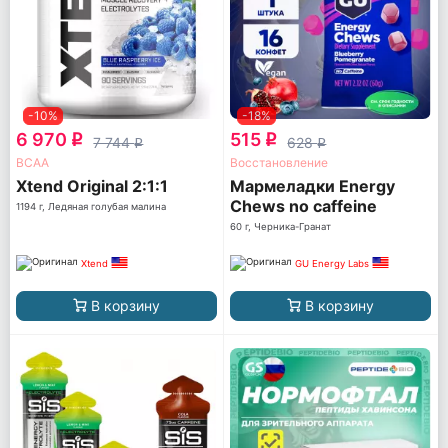
-10%
-18%
6 970
515
q
q
7 744
628
q
q
ВСАА
Восстановление
Xtend Original 2:1:1
Мармеладки Energy
Chews no caffeine
1194 г, Ледяная голубая малина
60 г, Черника-Гранат
Xtend
GU Energy Labs
В корзину
В корзину