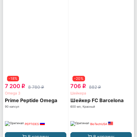
-18%
-20%
7 200
706
q
q
8 780
882
q
q
Omega 3
Шейкера
Prime Peptide Omega
Шейкер FC Barcelona
90 капсул
600 мл, Красный
PEPTIDES
BioTechUSA
В корзину
В корзину