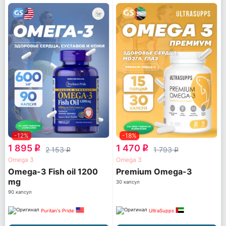
-12%
-18%
1 895
1 470
q
q
2 153
1 793
q
q
Omega 3
Omega 3
Omega-3 Fish oil 1200
Premium Omega-3
mg
30 капсул
90 капсул
Puritan's Pride
UltraSupps