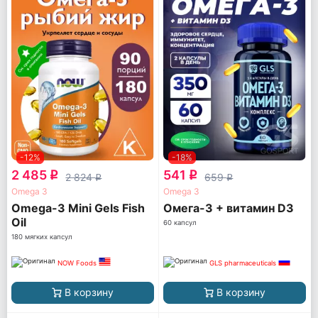
-12%
-18%
2 485
541
q
q
2 824
659
q
q
Omega 3
Omega 3
Omega-3 Mini Gels Fish
Омега-3 + витамин D3
Oil
60 капсул
180 мягких капсул
NOW Foods
GLS pharmaceuticals
В корзину
В корзину