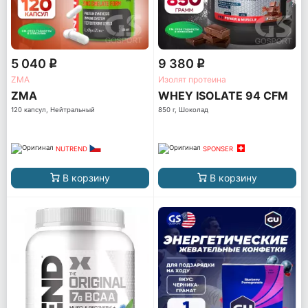
5 040
9 380
q
q
ZMA
Изолят протеина
ZMA
WHEY ISOLATE 94 CFM
120 капсул, Нейтральный
850 г, Шоколад
NUTREND
SPONSER
В корзину
В корзину