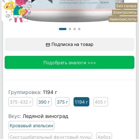
Без сахара
Электролиты
Аминокислоты
Подписка на товар
Подобрать аналоги >>>
Группировка:
1194 г
375-432 г
390 г
375 г
1194 г
405 г
Вкус:
Ледяной виноград
Кровавый апельсин
Сногсшибательный фруктовый пунш
Арбуз