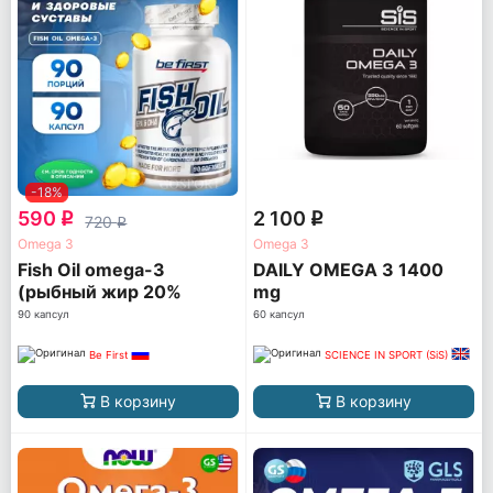
-18%
590
2 100
q
q
720
q
Omega 3
Omega 3
Fish Oil omega-3
DAILY OMEGA 3 1400
(рыбный жир 20%
mg
ПНЖК)
90 капсул
60 капсул
Be First
SCIENCE IN SPORT (SiS)
В корзину
В корзину