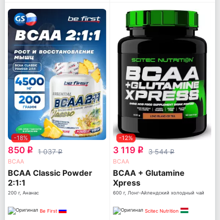
-18%
-12%
850
3 119
q
q
1 037
3 544
q
q
ВСАА
ВСАА
BCAA Classic Powder
BCAA + Glutamine
2:1:1
Xpress
200 г, Ананас
600 г, Лонг-Айлендский холодный чай
Be First
Scitec Nutrition