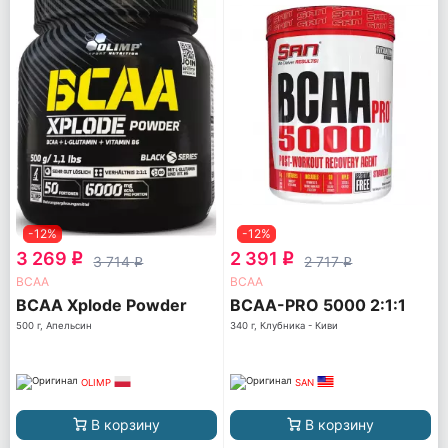
-12%
-12%
3 269
2 391
q
q
3 714
2 717
q
q
ВСАА
ВСАА
BCAA Xplode Powder
BCAA-PRO 5000 2:1:1
500 г, Апельсин
340 г, Клубника - Киви
OLIMP
SAN
В корзину
В корзину