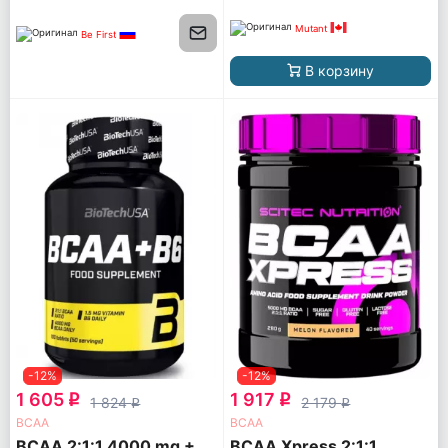
Mutant
Be First
В корзину
-12%
-12%
1 605
1 917
q
q
1 824
2 179
q
q
ВСАА
ВСАА
BCAA 2:1:1 4000 mg +
BCAA Xpress 2:1:1