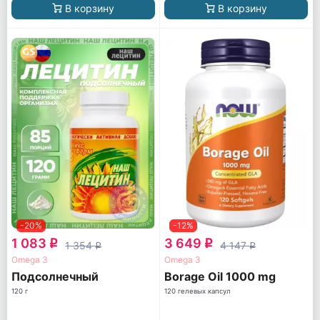
В корзину
В корзину
-20%
-12%
1 083
3 649
q
q
1 354
4 147
q
q
Omega 3
Omega 3
Подсолнечный
Borage Oil 1000 mg
120 г
120 гелевых капсул