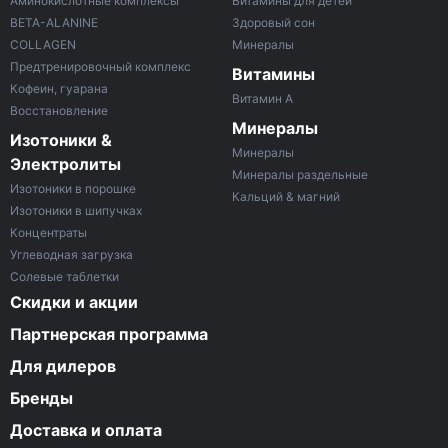
Аминокислотные комплексы
Витамины для детей
BETA-ALANINE
Здоровый сон
COLLAGEN
Минералы
Предтренировочный комплекс
Витамины
Кофеин, гуарана
Витамин A
Восстановление
Минералы
Изотоники &
Минералы
Электролиты
Минералы раздельные
Изотоники в порошке
Кальций & магний
Изотоники в шипучках
Концентраты
Углеводная загрузка
Солевые таблетки
Скидки и акции
Партнерская программа
Для дилеров
Бренды
Доставка и оплата