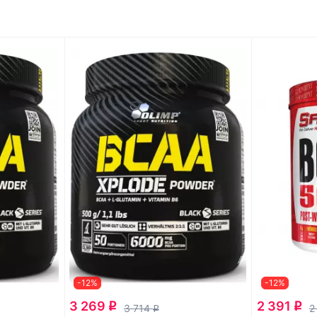
-12%
-12%
3 269
2 391
q
q
3 714
2
q