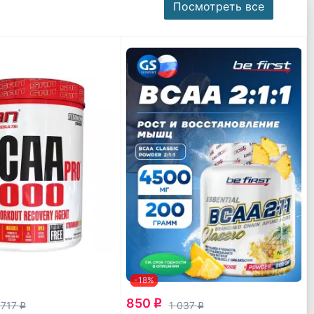
Посмотреть все
-18%
850
q
 717
1 037
q
q