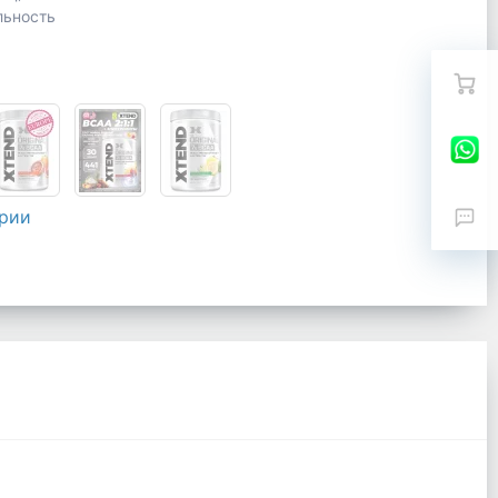
льность
ерии