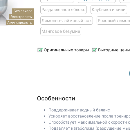
Раздавленное яблоко
Клубника и киви
Без сахара
Электролиты
Лимонно-лаймовый сок
Розовый лимо
Аминокислоты
Манговое безумие
Оригинальные товары
Выгодные цены
Особенности
Поддерживает водный баланс
Ускоряет восстановление после тренир
Способствует максимальной скорости с
Подавляет катаболизм (разрушение мы