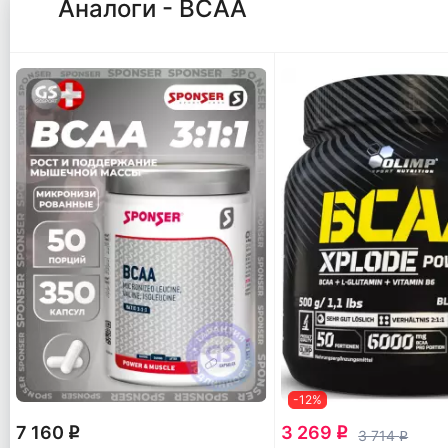
Аналоги - ВСАА
-12%
7 160
3 269
q
q
3 714
q