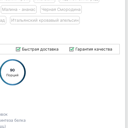
Малина - ананас
Черная Смородина
над
Итальянский кровавый апельсин
Быстрая доставка
Гарантия качества
90
Порций
овок
интеза белка
шц)