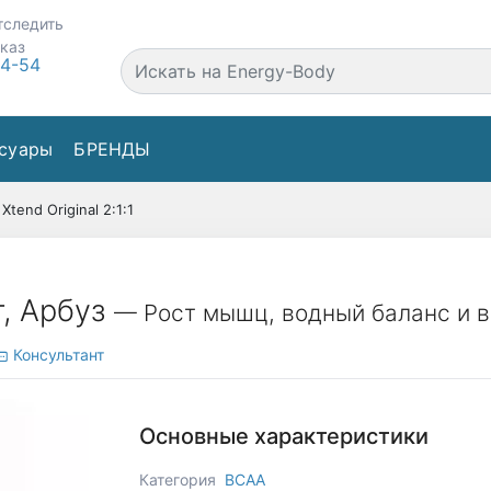
тследить
аказ
44-54
суары
БРЕНДЫ
Xtend Original 2:1:1
 г, Арбуз
— Рост мышц, водный баланс и 
Консультант
Основные характеристики
Категория
BCAA