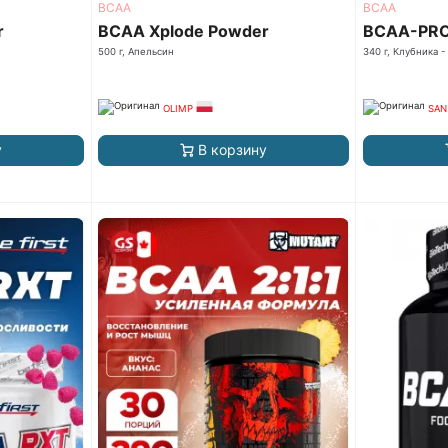
ВСАА
ВСАА
r
BCAA Xplode Powder
BCAA-PRO 
500 г, Апельсин
340 г, Клубника -
OLIMP
SAN
у
В корзину