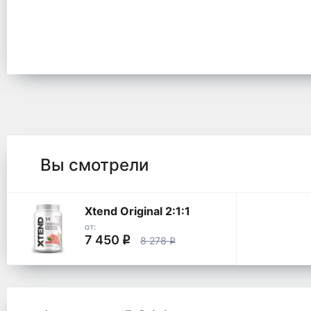
Вы смотрели
Xtend Original 2:1:1
от:
7 450
q
8 278
q