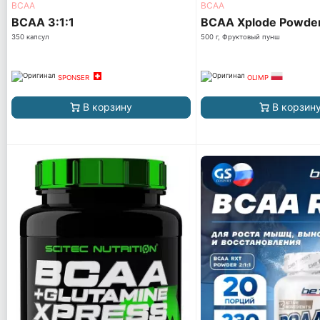
ВСАА
ВСАА
BCAA 3:1:1
BCAA Xplode Powde
350 капсул
500 г, Фруктовый пунш
SPONSER
OLIMP
В корзину
В корзин