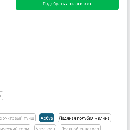
Подобрать аналоги >>>
г
 фруктовый пунш
Арбуз
Ледяная голубая малина
пический гром
Апельсин
Ледяной виноград