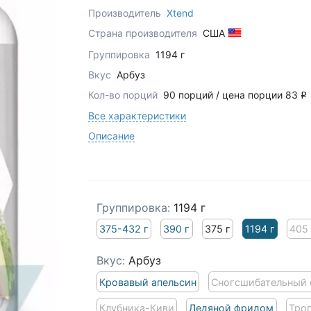
Производитель
Xtend
Страна производителя
США
Группировка
1194 г
Вкус
Арбуз
Кол-во порций
90 порций / цена порции 83
q
Все характеристики
Описание
Группировка:
1194 г
375-432 г
390 г
375 г
1194 г
405 
Вкус:
Арбуз
Кровавый апельсин
Сногсшибательный
Клубника-Киви
Ледяной фридом
Тро