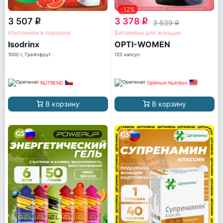
-12%
3 507
3 378
q
q
3 839
q
Изотоники в порошке
Витамины для женщин
Isodrinx
OPTI-WOMEN
1000 г, Грейпфрут
120 капсул
NUTREND
Optimum Nutrition
В корзину
В корзину