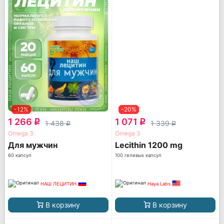
-12%
-20%
1 266
1 071
q
q
1 438
1 339
q
q
Omega 3
Omega 3
Для мужчин
Lecithin 1200 mg
60 капсул
100 гелевых капсул
НАШ ЛЕЦИТИН
Haya Labs
В корзину
В корзину