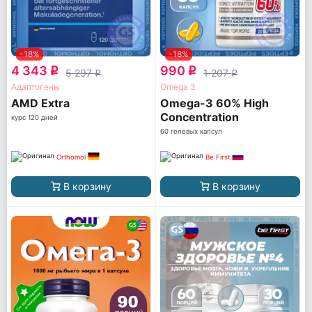
-18%
-18%
4 343
990
q
q
5 297
1 207
q
q
Адаптогены
Omega 3
AМD Extra
Omega-3 60% High
Concentration
курс 120 дней
60 гелевых капсул
Orthomol
Be First
В корзину
В корзину