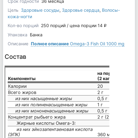
Срок годности
36 месяца
Цель
Здоровые сосуды
,
Здоровье сердца
,
Волосы-
кожа-ногти
Кол-во порций
250 порций / цена порции 14
q
Упаковка
Банка
Описание
Полное описание
Omega-3 Fish Oil 1000 mg
Состав
на порцию
Компоненты
(2 капсулы)
Калории
20
Всего жиров
2 г
из них насыщенные жиры
0,5 г
из них полиненасыщенные жиры
1 г
из них мононенасыщенные жиры
0,5 г
Концентрат рыбьего жира
2 г (2000 мг)
Жирные кислоты Омега-3:
из них эйкозапентаеновая кислота
(ЭПК)
360 мг