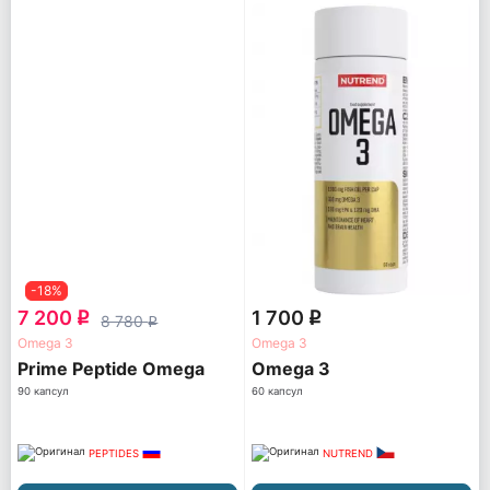
-18%
7 200
1 700
q
q
8 780
q
Omega 3
Omega 3
Prime Peptide Omega
Omega 3
90 капсул
60 капсул
PEPTIDES
NUTREND