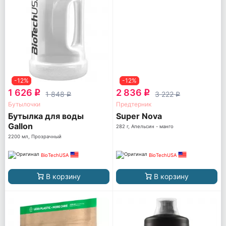
-12%
-12%
1 626
2 836
q
q
1 848
3 222
q
q
Бутылочки
Предтерник
Бутылка для воды
Super Nova
Gallon
282 г, Апельсин - манго
2200 мл, Прозрачный
BioTechUSA
BioTechUSA
В корзину
В корзину