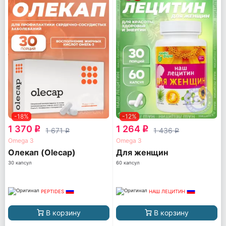
-18%
-12%
1 370
1 264
q
q
1 671
1 436
q
q
Omega 3
Omega 3
Олекап (Olecap)
Для женщин
30 капсул
60 капсул
PEPTIDES
НАШ ЛЕЦИТИН
В корзину
В корзину