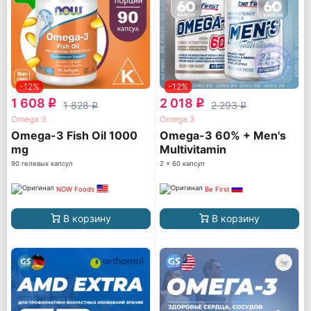
-12%
-12%
1 608
2 018
q
q
1 828
2 293
q
q
Omega 3
Omega 3
Omega-3 Fish Oil 1000
Omega-3 60% + Men's
mg
Multivitamin
90 гелевых капсул
2 x 60 капсул
NOW Foods
Be First
В корзину
В корзину