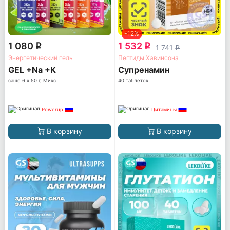
-12%
1 080
1 532
q
q
1 741
q
Энергетический гель
Пептиды Хавинсона
GEL +Na +K
Супренамин
саше 6 x 50 г, Микс
40 таблеток
Powerup
Цитамины
В корзину
В корзину