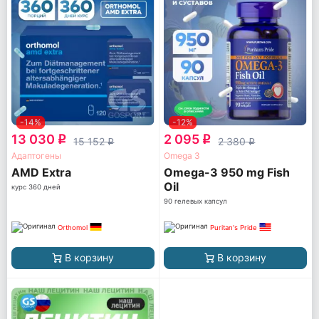
-14%
-12%
13 030
2 095
q
q
15 152
2 380
q
q
Адаптогены
Omega 3
AМD Extra
Omega-3 950 mg Fish
Oil
курс 360 дней
90 гелевых капсул
Orthomol
Puritan's Pride
В корзину
В корзину