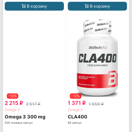
В корзину
В корзину
-12%
-12%
2 215
1 371
q
q
2 517
1 558
q
q
Omega 3
Omega 3
Omega 3 300 mg
CLA400
200 гелевых капсул
80 капсул