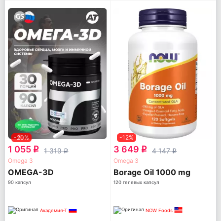
-20%
-12%
1 055
3 649
q
q
1 319
4 147
q
q
Omega 3
Omega 3
OMEGA-3D
Borage Oil 1000 mg
90 капсул
120 гелевых капсул
Академия-Т
NOW Foods