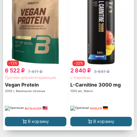
-12%
-22%
6 522
2 840
q
q
7 411
3 641
q
q
Протеин для вегетарианцев
L-Карнитин
Vegan Protein
L-Carnitine 3000 mg
2000 г, Ванильное печенье
1000 мл, Манго
BioTechUSA
MAXLER
В корзину
В корзину