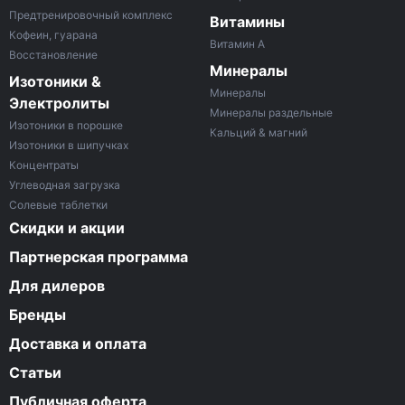
Предтренировочный комплекс
Витамины
Кофеин, гуарана
Витамин A
Восстановление
Минералы
Изотоники &
Минералы
Электролиты
Минералы раздельные
Изотоники в порошке
Кальций & магний
Изотоники в шипучках
Концентраты
Углеводная загрузка
Солевые таблетки
Скидки и акции
Партнерская программа
Для дилеров
Бренды
Доставка и оплата
Статьи
Публичная оферта