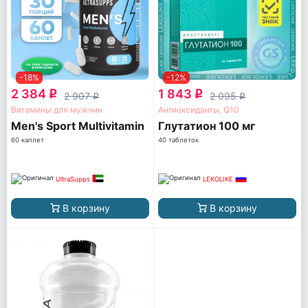
-18%
-12%
2 384
1 843
q
q
2 907
2 095
q
q
Витамины для мужчин
Антиоксиданты, Q10
Men's Sport Multivitamin
Глутатион 100 мг
60 каплет
40 таблеток
UltraSupps
LEKOLIKE
В корзину
В корзину