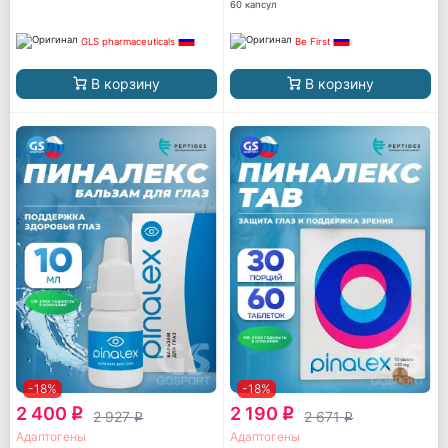
60 капсул
GLS pharmaceuticals
Be First
В корзину
В корзину
-18%
-18%
2 400
2 190
q
q
2 927
2 671
q
q
Адаптогены
Адаптогены