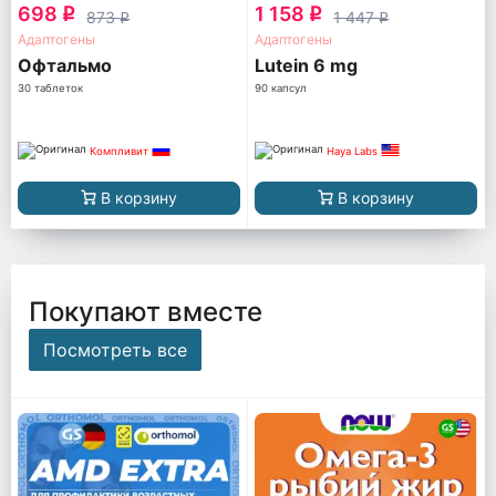
698
1 158
q
q
873
1 447
q
q
Адаптогены
Адаптогены
Офтальмо
Lutein 6 mg
30 таблеток
90 капсул
Компливит
Haya Labs
В корзину
В корзину
Покупают вместе
Посмотреть все