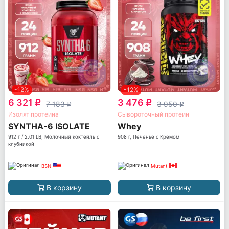
-12%
-12%
6 321
3 476
q
q
7 183
3 950
q
q
Изолят протеина
Сывороточный протеин
SYNTHA-6 ISOLATE
Whey
912 г / 2.01 LB, Молочный коктейль с
908 г, Печенье с Кремом
клубникой
BSN
Mutant
В корзину
В корзину