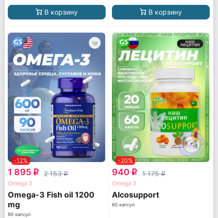
В корзину
В корзину
-12%
-20%
1 895
940
q
q
2 153
1 175
q
q
Omega 3
Omega 3
Omega-3 Fish oil 1200
Alcosupport
mg
60 капсул
90 капсул