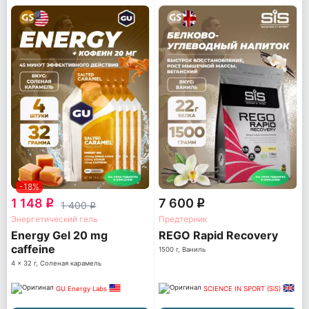
-18%
1 148
7 600
q
q
1 400
q
Энергетический гель
Предтерник
Energy Gel 20 mg
REGO Rapid Recovery
caffeine
1500 г, Ваниль
4 x 32 г, Соленая карамель
GU Energy Labs
SCIENCE IN SPORT (SiS)