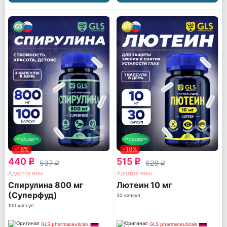
-18%
-18%
440
515
q
q
537
628
q
q
Адаптогены
Адаптогены
Спирулина 800 мг
Лютеин 10 мг
(Суперфуд)
30 капсул
100 капсул
GLS pharmaceuticals
GLS pharmaceuticals