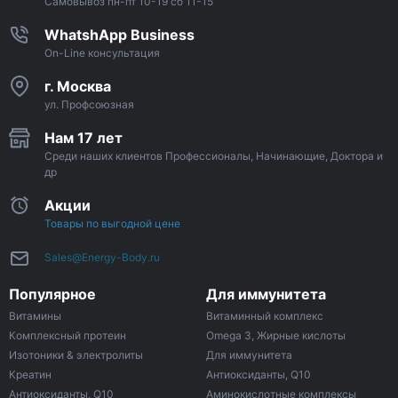
Самовывоз пн-пт 10-19 сб 11-15
WhatshApp Business
On-Line консультация
г. Москва
ул. Профсоюзная
Нам 17 лет
Среди наших клиентов Профессионалы, Начинающие, Доктора и
др
Акции
Товары по выгодной цене
Sales@Energy-Body.ru
Популярное
Для иммунитета
Витамины
Витаминный комплекс
Комплексный протеин
Omega 3, Жирные кислоты
Изотоники & электролиты
Для иммунитета
Креатин
Антиоксиданты, Q10
Антиоксиданты, Q10
Аминокислотные комплексы