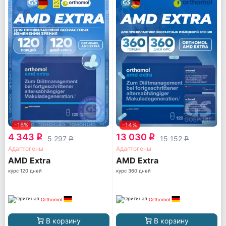
-18%
-14%
4 343
13 030
q
q
5 297
15 152
q
q
Адаптогены
Адаптогены
AМD Extra
AМD Extra
курс 120 дней
курс 360 дней
Orthomol
Orthomol
В корзину
В корзину