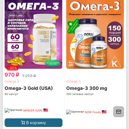
-20%
970
q
1 213
q
Omega 3
Omega 3
Omega-3 Gold (USA)
Omega-3 300 mg
60 капсул
300 гелевых капсул
MAXLER (USA)
NOW Foods
В корзину