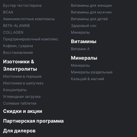
Бустер тестостерона
Витамины для женщин
ВСАА
Витамины для мужчин
Аминокислотные комплексы
Витамины для детей
BETA-ALANINE
Здоровый сон
COLLAGEN
Минералы
Предтренировочный комплекс
Витамины
Кофеин, гуарана
Витамин A
Восстановление
Минералы
Изотоники &
Минералы
Электролиты
Минералы раздельные
Изотоники в порошке
Кальций & магний
Изотоники в шипучках
Концентраты
Углеводная загрузка
Солевые таблетки
Скидки и акции
Партнерская программа
Для дилеров