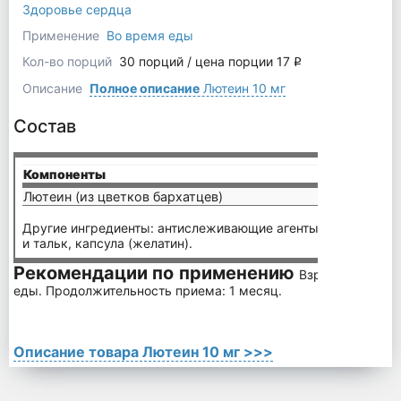
Здоровье сердца
Применение
Во время еды
Кол-во порций
30 порций / цена порции 17
q
Описание
Полное описание
Лютеин 10 мг
Состав
Компоненты
на по
Лютеин (из цветков бархатцев)
10 мг
Другие ингредиенты: антислеживающие агенты микрокрист
и тальк, капсула (желатин).
Рекомендации по применению
Взрослым по 1 к
еды. Продолжительность приема: 1 месяц.
Описание товара Лютеин 10 мг >>>