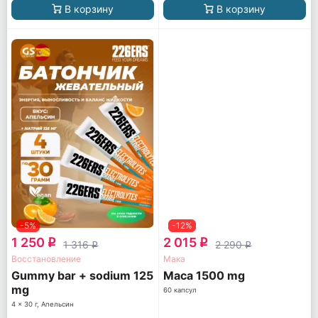
В корзину
В корзину
-5%
-12%
1 250
2 015
q
q
1 316
2 290
q
q
Восстановление
Мака
Gummy bar + sodium 125
Maca 1500 mg
mg
60 капсул
4 x 30 г, Апельсин