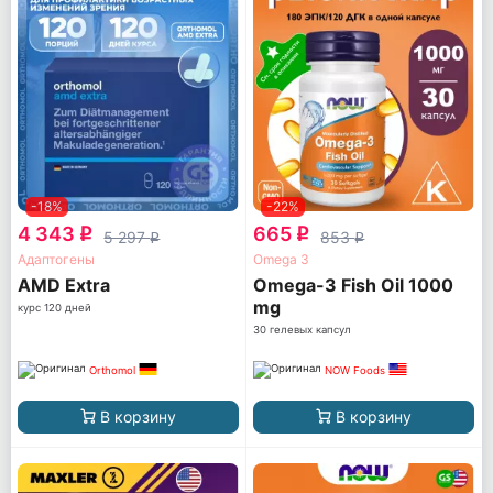
-18%
-22%
4 343
665
q
q
5 297
853
q
q
Адаптогены
Omega 3
AМD Extra
Omega-3 Fish Oil 1000
mg
курс 120 дней
30 гелевых капсул
Orthomol
NOW Foods
В корзину
В корзину