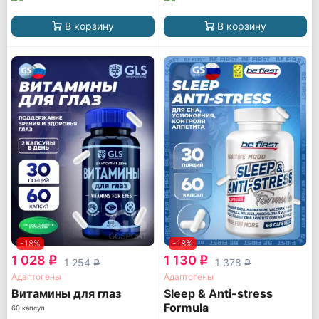
В корзину
В корзину
-18%
-18%
1 028
1 130
q
q
1 254
1 378
q
q
Адаптогены
Адаптогены
Витамины для глаз
Sleep & Anti-stress
Formula
60 капсул