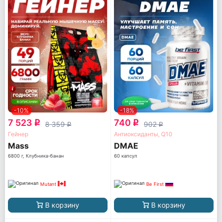
-10%
-18%
7 523
740
q
q
8 359
902
q
q
Гейнер
Антиоксиданты, Q10
Mass
DMAE
6800 г, Клубника-банан
60 капсул
Mutant
Be First
В корзину
В корзину