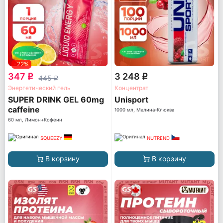
-22%
347
3 248
q
q
445
q
Энергетический гель
Концентрат
SUPER DRINK GEL 60mg
Unisport
caffeine
1000 мл, Малина-Клюква
60 мл, Лимон+Кофеин
SQUEEZY
NUTREND
В корзину
В корзину