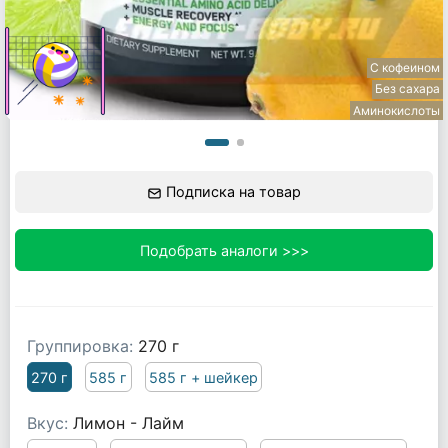
С кофеином
Без сахара
Аминокислоты
Подписка на товар
Подобрать аналоги >>>
Группировка:
270 г
270 г
585 г
585 г + шейкер
Вкус:
Лимон - Лайм