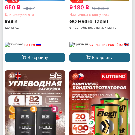
-18%
-10%
650
9 180
q
q
793
10 200
q
q
Для иммунитета
Изотоники в шипучках
Inulin
GO Hydro Tablet
120 капсул
6 x 20 таблеток, Ананас - Манго
Be First
SCIENCE IN SPORT (SiS)
В корзину
В корзину