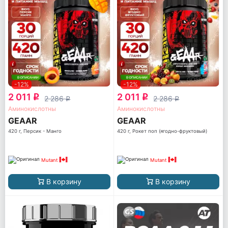
-12%
-12%
2 011
2 011
q
q
2 286
2 286
q
q
Аминокислотны
Аминокислотны
GEAAR
GEAAR
420 г, Персик - Манго
420 г, Рокет поп (ягодно-фруктовый)
Mutant
Mutant
В корзину
В корзину