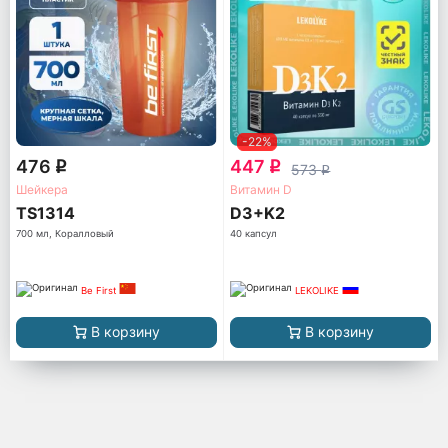
-22%
476
447
q
q
573
q
Шейкера
Витамин D
TS1314
D3+K2
700 мл, Коралловый
40 капсул
Be First
LEKOLIKE
В корзину
В корзину