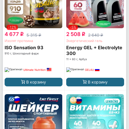
-12%
-5%
4 677
2 508
q
q
5 315
2 640
q
q
Изолят протеина
Энергетический гель
ISO Sensation 93
Energy GEL + Electrolyte
300
910 г, Шоколадный фадж
11 x 60 г, Арбуз
Ultimate Nutrition
GEL4U
В корзину
В корзину