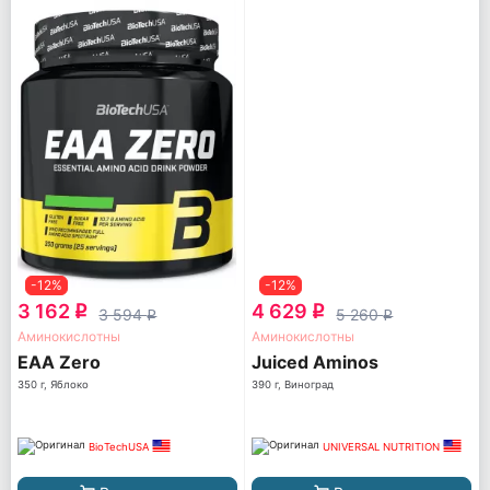
-12%
-12%
3 162
4 629
q
q
3 594
5 260
q
q
Аминокислотны
Аминокислотны
EAA Zero
Juiced Aminos
350 г, Яблоко
390 г, Виноград
BioTechUSA
UNIVERSAL NUTRITION