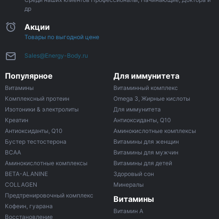
др
Акции
Товары по выгодной цене
Sales@Energy-Body.ru
Популярное
Для иммунитета
Витамины
Витаминный комплекс
Комплексный протеин
Omega 3, Жирные кислоты
Изотоники & электролиты
Для иммунитета
Креатин
Антиоксиданты, Q10
Антиоксиданты, Q10
Аминокислотные комплексы
Бустер тестостерона
Витамины для женщин
ВСАА
Витамины для мужчин
Аминокислотные комплексы
Витамины для детей
BETA-ALANINE
Здоровый сон
COLLAGEN
Минералы
Предтренировочный комплекс
Витамины
Кофеин, гуарана
Витамин A
Восстановление