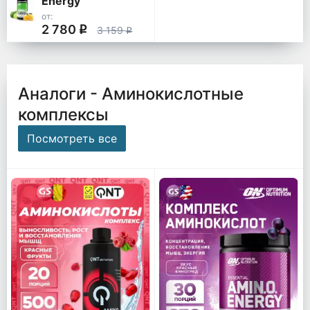
Energy
от:
2 780
q
3 159
q
Аналоги - Аминокислотные
комплексы
Посмотреть все