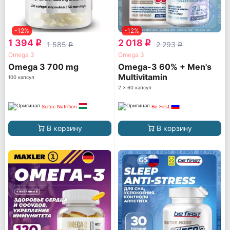
-12%
-12%
1 394
2 018
q
q
1 585
2 293
q
q
Omega 3
Omega 3
Omega 3 700 mg
Omega-3 60% + Men's
Multivitamin
100 капсул
2 x 60 капсул
Scitec Nutrition
Be First
В корзину
В корзину