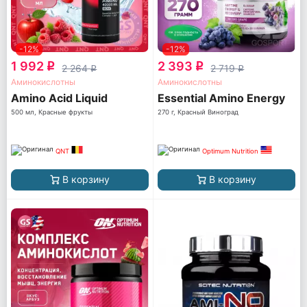
-12%
-12%
1 992
2 393
q
q
2 264
2 719
q
q
Аминокислотны
Аминокислотны
Amino Acid Liquid
Essential Amino Energy
500 мл, Красные фрукты
270 г, Красный Виноград
QNT
Optimum Nutrition
В корзину
В корзину