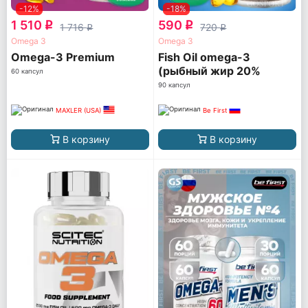
-12%
-18%
1 510
590
q
q
1 716
720
q
q
Omega 3
Omega 3
Omega-3 Premium
Fish Oil omega-3
(рыбный жир 20%
60 капсул
ПНЖК)
90 капсул
MAXLER (USA)
Be First
В корзину
В корзину