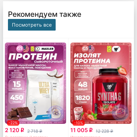
Рекомендуем также
Посмотреть все
-22%
-10%
2 120
11 005
q
q
2 718
12 228
q
q