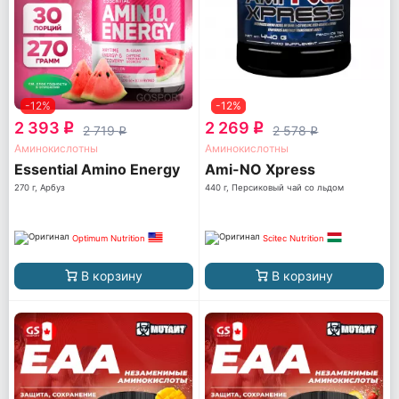
-12%
-12%
2 393
2 269
q
q
2 719
2 578
q
q
Аминокислотны
Аминокислотны
Essential Amino Energy
Ami-NO Xpress
270 г, Арбуз
440 г, Персиковый чай со льдом
Optimum Nutrition
Scitec Nutrition
В корзину
В корзину