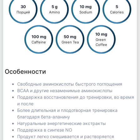
30
5 g
10 mg
5
Порций
Amino
Sodium
Calories
10 mg
100 mg
50 mg
Green 
Caffeine
Green Tea
Coffee
Особенности
Свободные аминокислоты быстрого поглощения
ВСАА и другие незаменимые аминокислоты
Поддержка восстановления до тренировки, во время
и после
Более длительная и плодотворная тренировка
благодаря бета-аланину
Натуральные энергетические экстракты
Поддержка в синтезе NO
Продукт легко смешивается и растворяется