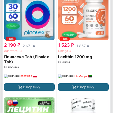
-18%
-18%
2 190
1 523
q
q
2 671
1 857
q
q
Адаптогены
Omega 3
Пиналекс Tab (Pinalex
Lecithin 1200 mg
Tab)
60 капсул
60 таблеток
PEPTIDES
UltraSupps
В корзину
В корзину