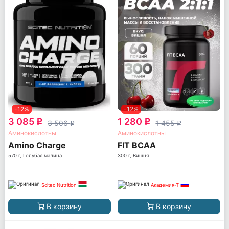
-12%
-12%
3 085
1 280
q
q
3 506
1 455
q
q
Аминокислотны
Аминокислотны
Amino Charge
FIT BCAA
570 г, Голубая малина
300 г, Вишня
Scitec Nutrition
Академия-Т
В корзину
В корзину