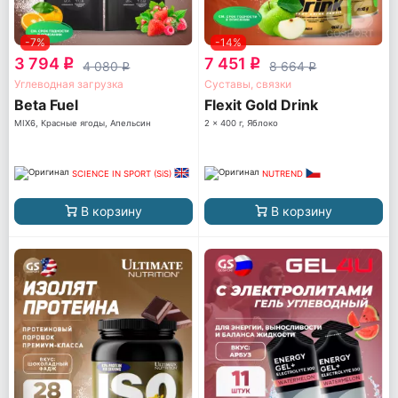
-7%
-14%
3 794
7 451
q
q
4 080
8 664
q
q
Углеводная загрузка
Суставы, связки
Beta Fuel
Flexit Gold Drink
MIX6, Красные ягоды, Апельсин
2 x 400 г, Яблоко
SCIENCE IN SPORT (SiS)
NUTREND
В корзину
В корзину