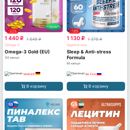
-22%
-18%
1 440
1 130
q
q
1 846
1 378
q
q
Omega 3
Адаптогены
Omega-3 Gold (EU)
Sleep & Anti-stress
Formula
120 капсул
60 капсул
MAXLER
Be First
В корзину
В корзину