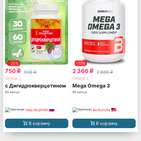
-20%
-12%
750
2 366
q
q
938
2 688
q
q
Omega 3
Omega 3
с Дигидрокверцетином
Mega Omega 3
60 капсул
90 капсул
НАШ ЛЕЦИТИН
BioTechUSA
В корзину
В корзину