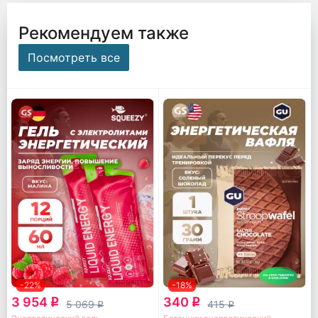
Рекомендуем также
Посмотреть все
-22%
-18%
3 954
340
q
q
5 069
415
q
q