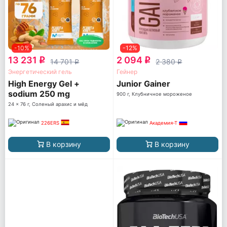
-10%
-12%
13 231
2 094
q
q
14 701
2 380
q
q
Энергетический гель
Гейнер
High Energy Gel +
Junior Gainer
sodium 250 mg
900 г, Клубничное мороженое
24 x 76 г, Соленый арахис и мёд
226ERS
Академия-Т
В корзину
В корзину