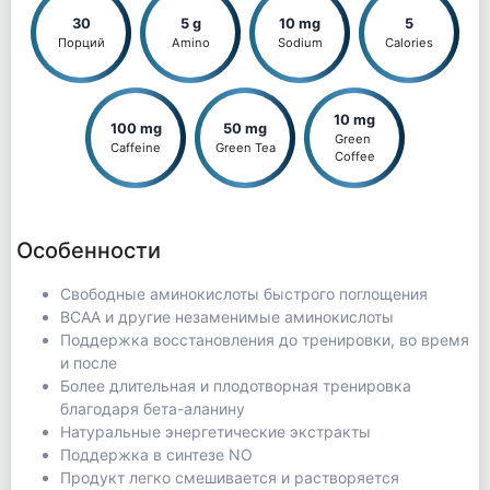
30
5 g
10 mg
5
Порций
Amino
Sodium
Calories
10 mg
100 mg
50 mg
Green 
Caffeine
Green Tea
Coffee
Особенности
Свободные аминокислоты быстрого поглощения
ВСАА и другие незаменимые аминокислоты
Поддержка восстановления до тренировки, во время
и после
Более длительная и плодотворная тренировка
благодаря бета-аланину
Натуральные энергетические экстракты
Поддержка в синтезе NO
Продукт легко смешивается и растворяется