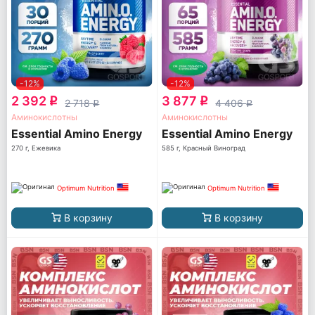
-12%
-12%
2 392
3 877
q
q
2 718
4 406
q
q
Аминокислотны
Аминокислотны
Essential Amino Energy
Essential Amino Energy
270 г, Ежевика
585 г, Красный Виноград
Optimum Nutrition
Optimum Nutrition
В корзину
В корзину