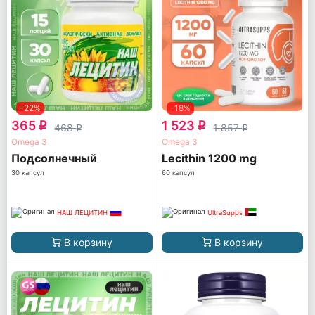
-22%
-18%
365
1 523
q
q
468
1 857
q
q
Omega 3
Omega 3
Подсолнечный
Lecithin 1200 mg
30 капсул
60 капсул
НАШ ЛЕЦИТИН
UltraSupps
В корзину
В корзину