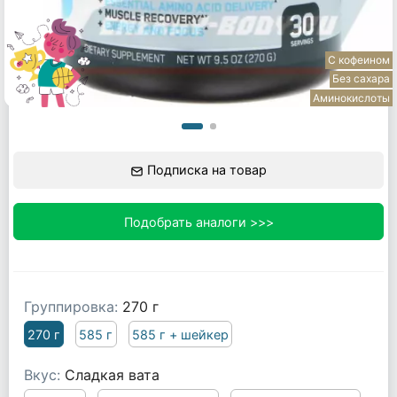
С кофеином
Без сахара
Аминокислоты
Подписка на товар
Подобрать аналоги >>>
Группировка:
270 г
270 г
585 г
585 г + шейкер
Вкус:
Сладкая вата