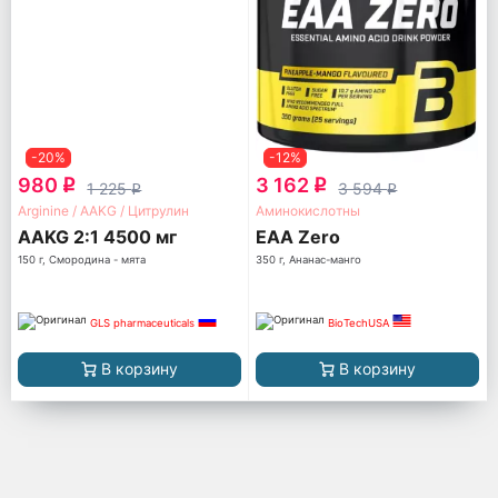
-20%
-12%
980
3 162
q
q
1 225
3 594
q
q
Arginine / AAKG / Цитрулин
Аминокислотны
AAKG 2:1 4500 мг
EAA Zero
150 г, Смородина - мята
350 г, Ананас-манго
GLS pharmaceuticals
BioTechUSA
В корзину
В корзину