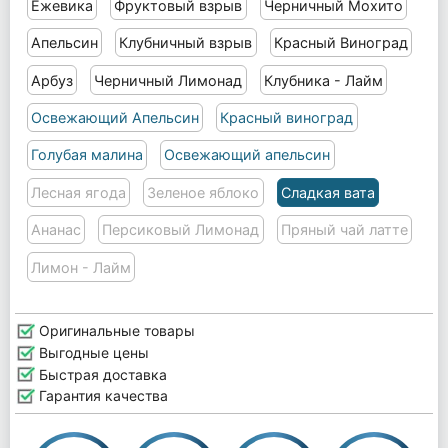
Ежевика
Фруктовый взрыв
Черничный Мохито
Апельсин
Клубничный взрыв
Красный Виноград
Арбуз
Черничный Лимонад
Клубника - Лайм
Освежающий Апельсин
Красный виноград
Голубая малина
Освежающий апельсин
Лесная ягода
Зеленое яблоко
Сладкая вата
Ананас
Персиковый Лимонад
Пряный чай латте
Лимон - Лайм
Оригинальные товары
Выгодные цены
Быстрая доставка
Гарантия качества