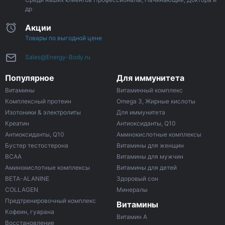
др
Акции
Товары по выгодной цене
Sales@Energy-Body.ru
Популярное
Для иммунитета
Витамины
Витаминный комплекс
Комплексный протеин
Omega 3, Жирные кислоты
Изотоники & электролиты
Для иммунитета
Креатин
Антиоксиданты, Q10
Антиоксиданты, Q10
Аминокислотные комплексы
Бустер тестостерона
Витамины для женщин
ВСАА
Витамины для мужчин
Аминокислотные комплексы
Витамины для детей
BETA-ALANINE
Здоровый сон
COLLAGEN
Минералы
Предтренировочный комплекс
Витамины
Кофеин, гуарана
Витамин A
Восстановление