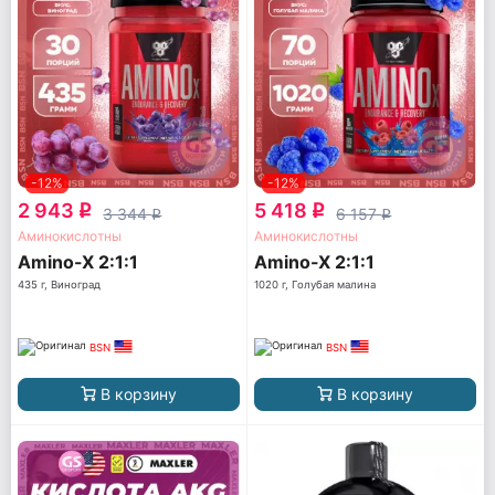
-12%
-12%
2 943
5 418
q
q
3 344
6 157
q
q
Аминокислотны
Аминокислотны
Amino-X 2:1:1
Amino-X 2:1:1
435 г, Виноград
1020 г, Голубая малина
BSN
BSN
В корзину
В корзину