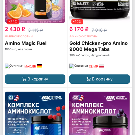
-22%
-12%
2 430
6 176
q
q
3 115
7 018
q
q
Аминокислотны
Аминокислотны
Amino Magic Fuel
Gold Chicken-pro Amino
9000 Mega Tabs
1000 мл, Апельсин
300 таблеток, Натуральный
MAXLER
OLIMP
В корзину
В корзину