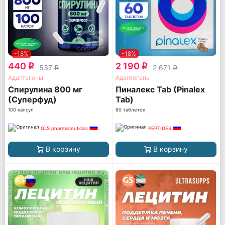
-18%
-18%
440
2 190
q
q
537
2 671
q
q
Адаптогены
Адаптогены
Спирулина 800 мг
Пиналекс Tab (Pinalex
(Суперфуд)
Tab)
100 капсул
60 таблеток
GLS pharmaceuticals
PEPTIDES
В корзину
В корзину