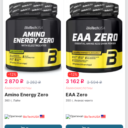
-12%
-12%
2 870
3 162
q
q
3 262
3 594
q
q
Аминокислотны
Аминокислотны
Amino Energy Zero
EAA Zero
360 г, Лайм
350 г, Ананас-манго
BioTechUSA
BioTechUSA