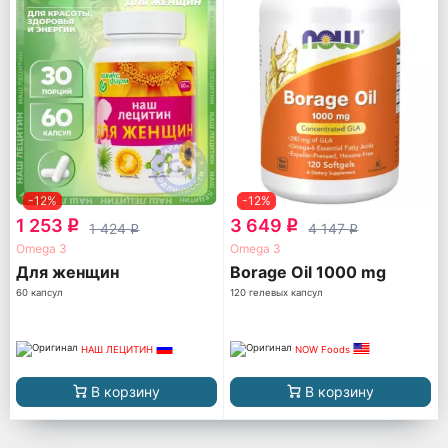
-12%
-12%
1 253
3 649
q
q
1 424
4 147
q
q
Omega 3
Omega 3
Для женщин
Borage Oil 1000 mg
60 капсул
120 гелевых капсул
НАШ ЛЕЦИТИН
NOW Foods
В корзину
В корзину