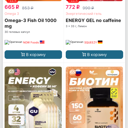
-22%
-22%
665
772
q
q
853
990
q
q
Omega 3
Энергетический гель
Omega-3 Fish Oil 1000
ENERGY GEL no caffeine
mg
3 x 33 г, Лимон
30 гелевых капсул
NOW Foods
SQUEEZY
В корзину
В корзину