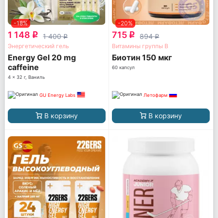
-18%
-20%
1 148
715
q
q
1 400
894
q
q
Энергетический гель
Витамины группы B
Energy Gel 20 mg
Биотин 150 мкг
caffeine
60 капсул
4 x 32 г, Ваниль
GU Energy Labs
Летофарм
В корзину
В корзину