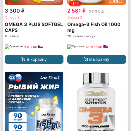
-12%
3 300
2 581
q
q
2 933
q
Omega 3
Omega 3
OMEGA 3 PLUS SOFTGEL
Omega-3 Fish Oil 1000
CAPS
mg
120 капсул
200 гелевых капсул
NUTREND
NOW Foods
В корзину
В корзину