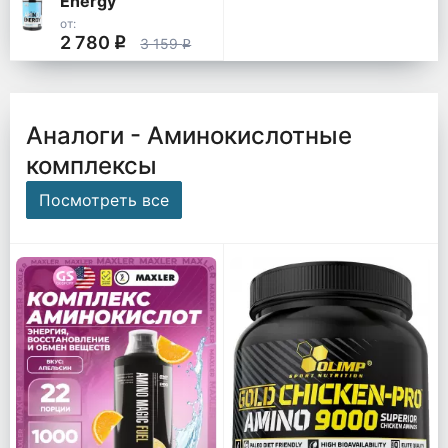
Energy
от:
2 780
q
3 159
q
Аналоги - Аминокислотные
комплексы
Посмотреть все