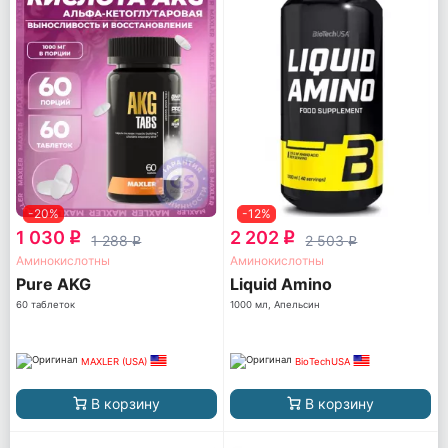
-20%
-12%
1 030
2 202
q
q
1 288
2 503
q
q
Аминокислотны
Аминокислотны
Pure AKG
Liquid Amino
60 таблеток
1000 мл, Апельсин
MAXLER (USA)
BioTechUSA
В корзину
В корзину