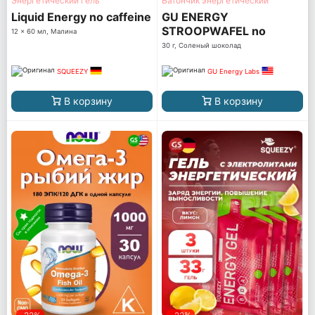
Энергетический гель
Батончик энергетический
Liquid Energy no caffeine
GU ENERGY
STROOPWAFEL no
12 x 60 мл, Малина
caffeine
30 г, Соленый шоколад
SQUEEZY
GU Energy Labs
В корзину
В корзину