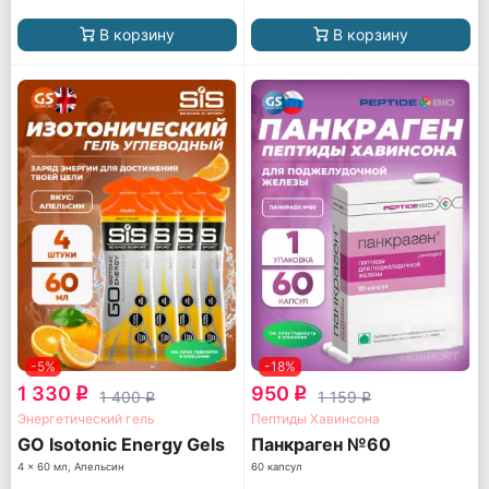
В корзину
В корзину
-5%
-18%
1 330
950
q
q
1 400
1 159
q
q
Энергетический гель
Пептиды Хавинсона
GO Isotonic Energy Gels
Панкраген №60
4 x 60 мл, Апельсин
60 капсул