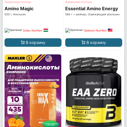
Аминокислотны
Аминокислотны
Amino Magic
Essential Amino Energy
500 г, Апельсин
585 г + шейкер, Освежающий апельсин
Scitec Nutrition
Optimum Nutrition
В корзину
В корзину