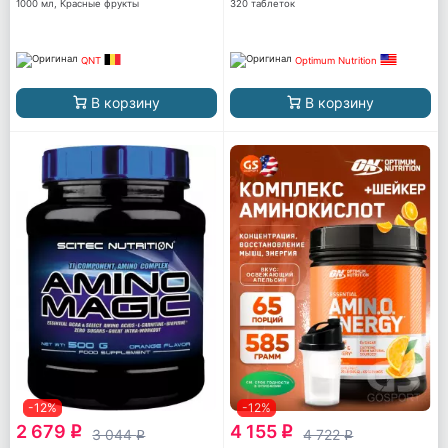
1000 мл, Красные фрукты
320 таблеток
QNT
Optimum Nutrition
В корзину
В корзину
-12%
-12%
2 679
4 155
q
q
3 044
4 722
q
q