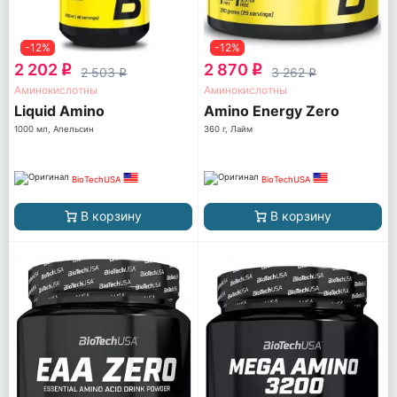
-12%
-12%
2 202
2 870
q
q
2 503
3 262
q
q
Аминокислотны
Аминокислотны
Liquid Amino
Amino Energy Zero
1000 мл, Апельсин
360 г, Лайм
BioTechUSA
BioTechUSA
В корзину
В корзину