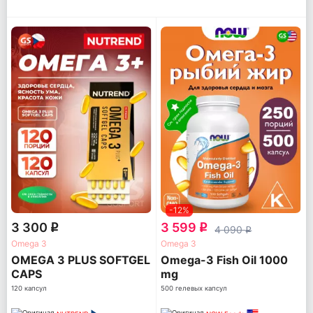
-12%
3 300
3 599
q
q
4 090
q
Omega 3
Omega 3
OMEGA 3 PLUS SOFTGEL
Omega-3 Fish Oil 1000
CAPS
mg
120 капсул
500 гелевых капсул