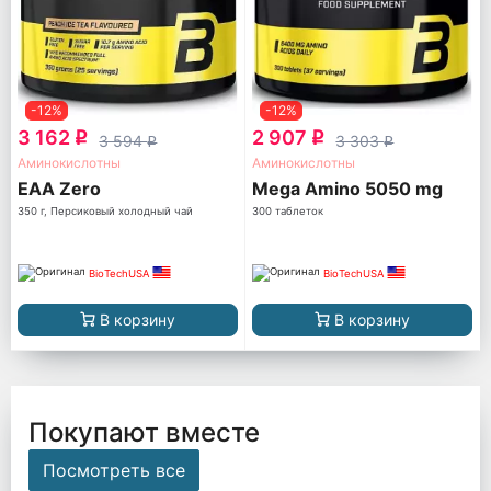
-12%
-12%
3 162
2 907
q
q
3 594
3 303
q
q
Аминокислотны
Аминокислотны
EAA Zero
Mega Amino 5050 mg
350 г, Персиковый холодный чай
300 таблеток
BioTechUSA
BioTechUSA
В корзину
В корзину
Покупают вместе
Посмотреть все