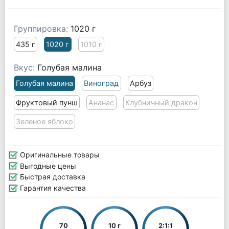
Группировка:
1020 г
435 г
1020 г
1010 г
Вкус:
Голубая малина
Голубая малина
Виноград
Арбуз
Фруктовый пунш
Ананас
Клубничный дракон
Зеленое яблоко
Оригинальные товары
Выгодные цены
Быстрая доставка
Гарантия качества
70
10 г
2:1:1