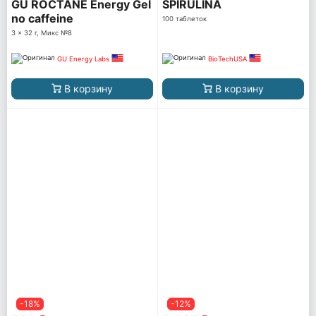
GU ROCTANE Energy Gel
SPIRULINA
no caffeine
100 таблеток
3 x 32 г, Микс №8
GU Energy Labs
BioTechUSA
В корзину
В корзину
-18%
-12%