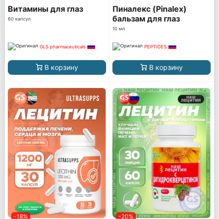
Витамины для глаз
Пиналекс (Pinalex)
бальзам для глаз
60 капсул
10 мл
GLS pharmaceuticals
PEPTIDES
В корзину
В корзину
-18%
-20%