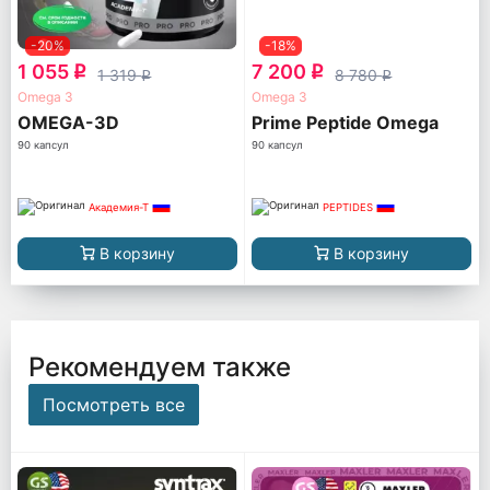
-20%
-18%
1 055
7 200
q
q
1 319
8 780
q
q
Omega 3
Omega 3
OMEGA-3D
Prime Peptide Omega
90 капсул
90 капсул
Академия-Т
PEPTIDES
В корзину
В корзину
Рекомендуем также
Посмотреть все