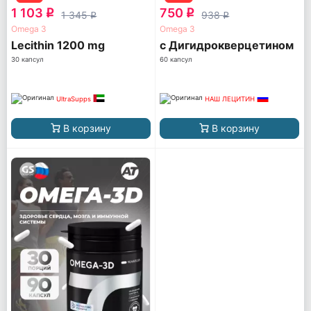
1 103
750
q
q
1 345
938
q
q
Omega 3
Omega 3
Lecithin 1200 mg
с Дигидрокверцетином
30 капсул
60 капсул
UltraSupps
НАШ ЛЕЦИТИН
В корзину
В корзину