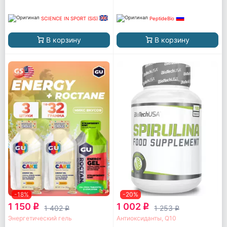
SCIENCE IN SPORT (SiS)
PeptideBio
В корзину
В корзину
-18%
-20%
1 150
1 002
q
q
1 402
1 253
q
q
Энергетический гель
Антиоксиданты, Q10