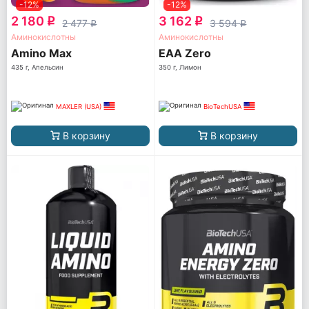
-12%
-12%
2 180
3 162
q
q
2 477
3 594
q
q
Аминокислотны
Аминокислотны
Amino Max
EAA Zero
435 г, Апельсин
350 г, Лимон
MAXLER (USA)
BioTechUSA
В корзину
В корзину