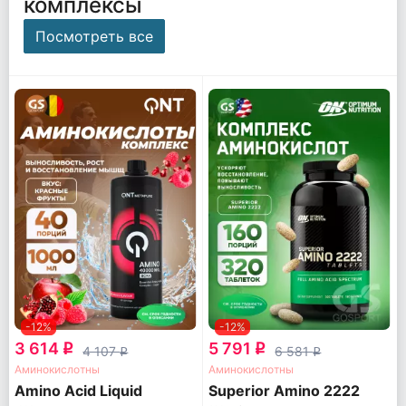
комплексы
Посмотреть все
-12%
-12%
3 614
5 791
q
q
4 107
6 581
q
q
Аминокислотны
Аминокислотны
Amino Acid Liquid
Superior Amino 2222