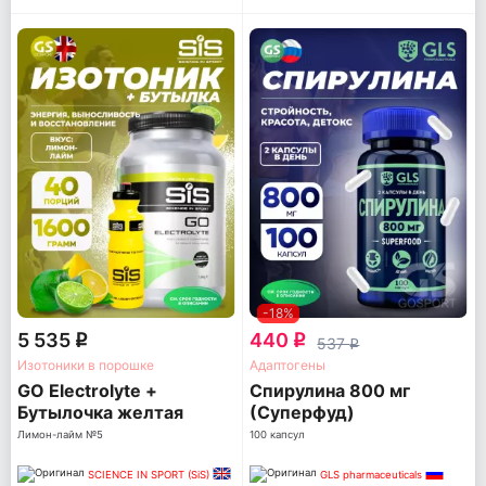
-18%
5 535
440
q
q
537
q
Изотоники в порошке
Адаптогены
GO Electrolyte +
Спирулина 800 мг
Бутылочка желтая
(Суперфуд)
Лимон-лайм №5
100 капсул
SCIENCE IN SPORT (SiS)
GLS pharmaceuticals