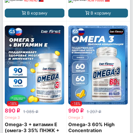
NUTREND
NOW Foods
В корзину
В корзину
-18%
-18%
890
990
q
q
1 085
1 207
q
q
Omega 3
Omega 3
Omega-3 + витамин Е
Omega-3 60% High
(омега-3 35% ПНЖК +
Concentration