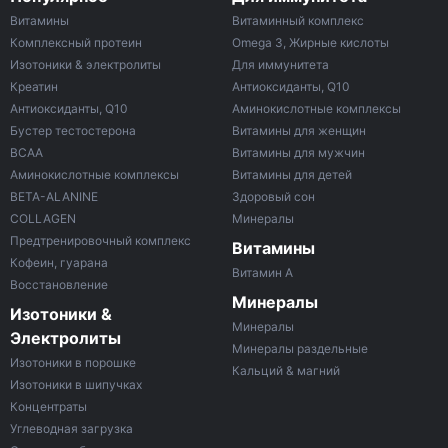
Витамины
Витаминный комплекс
Комплексный протеин
Omega 3, Жирные кислоты
Изотоники & электролиты
Для иммунитета
Креатин
Антиоксиданты, Q10
Антиоксиданты, Q10
Аминокислотные комплексы
Бустер тестостерона
Витамины для женщин
ВСАА
Витамины для мужчин
Аминокислотные комплексы
Витамины для детей
BETA-ALANINE
Здоровый сон
COLLAGEN
Минералы
Предтренировочный комплекс
Витамины
Кофеин, гуарана
Витамин A
Восстановление
Минералы
Изотоники &
Минералы
Электролиты
Минералы раздельные
Изотоники в порошке
Кальций & магний
Изотоники в шипучках
Концентраты
Углеводная загрузка