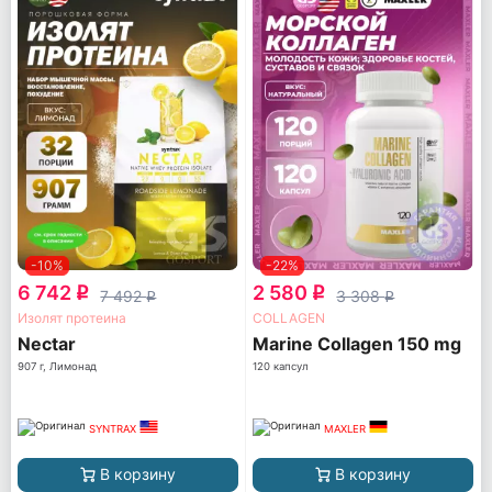
-10%
-22%
6 742
2 580
q
q
7 492
3 308
q
q
Изолят протеина
COLLAGEN
Nectar
Marine Collagen 150 mg
907 г, Лимонад
120 капсул
SYNTRAX
MAXLER
В корзину
В корзину