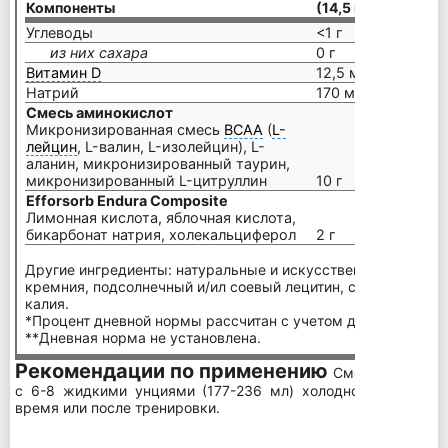
Компоненты
(14,5 г)
Углеводы
<1 г
из них сахара
0 г
Витамин D
12,5 мкг
Натрий
170 мг
Смесь аминокислот
Микронизированная смесь
BCAA
(
L-
лейцин
, L-валин, L-изолейцин), L-
аланин, микронизированный таурин,
микронизированный L-цитруллин
10 г
Efforsorb Endura Composite
Лимонная кислота, яблочная кислота,
бикарбонат натрия, холекальциферол
2 г
Другие ингредиенты: натуральные и искусственные аромат
кремния, подсолнечный и/ил соевый лецитин, сукралоза, к
калия.
*Процент дневной нормы рассчитан с учетом диеты в 2000 
**Дневная норма не установлена.
Рекомендации по применению
Смешайте 14,5 г
с 6-8 жидкими унциями (177-236 мл) холодной воды или 
время или после тренировки.