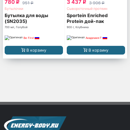
780
3 437
q
q
951
3 906
q
q
Бутылочки
Сывороточный протеин
Бутылка для воды
Sportein Enriched
(SN2035)
Protein дой-пак
700 мл, Голубой
900 г, Клубника
Be First
Академия-Т
В корзину
В корзину