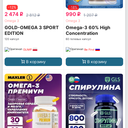
-12%
-18%
2 474
990
q
q
2 812
1 207
q
q
Omega 3
Omega 3
GOLD-OMEGA 3 SPORT
Omega-3 60% High
EDITION
Concentration
120 капсул
60 гелевых капсул
OLIMP
Be First
В корзину
В корзину