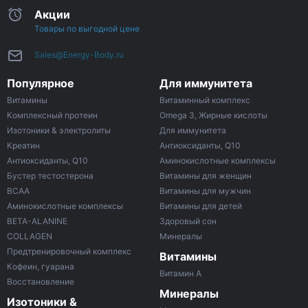
Акции
Товары по выгодной цене
Sales@Energy-Body.ru
Популярное
Для иммунитета
Витамины
Витаминный комплекс
Комплексный протеин
Omega 3, Жирные кислоты
Изотоники & электролиты
Для иммунитета
Креатин
Антиоксиданты, Q10
Антиоксиданты, Q10
Аминокислотные комплексы
Бустер тестостерона
Витамины для женщин
ВСАА
Витамины для мужчин
Аминокислотные комплексы
Витамины для детей
BETA-ALANINE
Здоровый сон
COLLAGEN
Минералы
Предтренировочный комплекс
Витамины
Кофеин, гуарана
Витамин A
Восстановление
Минералы
Изотоники &