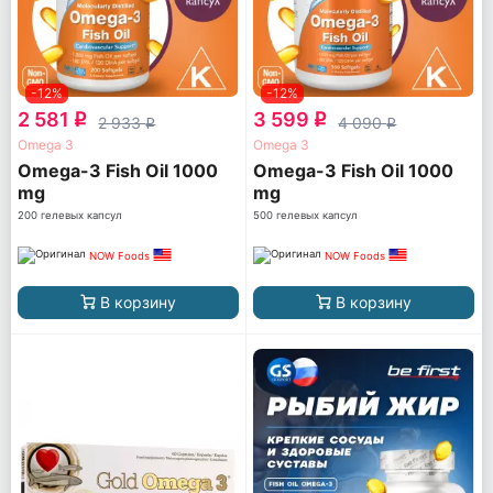
-12%
-12%
2 581
3 599
q
q
2 933
4 090
q
q
Omega 3
Omega 3
Omega-3 Fish Oil 1000
Omega-3 Fish Oil 1000
mg
mg
200 гелевых капсул
500 гелевых капсул
NOW Foods
NOW Foods
В корзину
В корзину