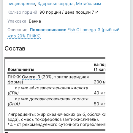
пищеварение
,
Здоровье сердца
,
Метаболизм
Кол-во порций
90 порций / цена порции 7
q
Упаковка
Банка
Описание
Полное описание
Fish Oil omega-3 (рыбный
жир 20% ПНЖК)
Состав
на порцию
Компоненты
(1 капсула)
ПНЖК
Омега-3
(20%, триглицеридная
форма)
200 мг (10%*)
из них эйкозапентаеновая кислота
(EPA)
40 мг (6,6%*)
из них докозагексаеновая кислота
(DHA)
50 мг (7,1%*)
Ингредиенты: жир океанических рыб, оболочка (желатин, гли
вода), смесь токоферолов (антиокислитель).
*% - от рекомендуемого суточного потребления.