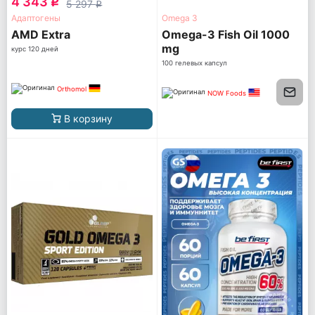
4 343
q
5 297
q
Адаптогены
Omega 3
AМD Extra
Omega-3 Fish Oil 1000
mg
курс 120 дней
100 гелевых капсул
Orthomol
NOW Foods
В корзину