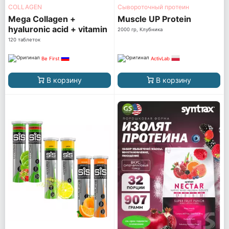
COLLAGEN
Сывороточный протеин
Mega Collagen +
Muscle UP Protein
hyaluronic acid + vitamin
2000 гр, Клубника
C
120 таблеток
Be First
ActivLab
В корзину
В корзину