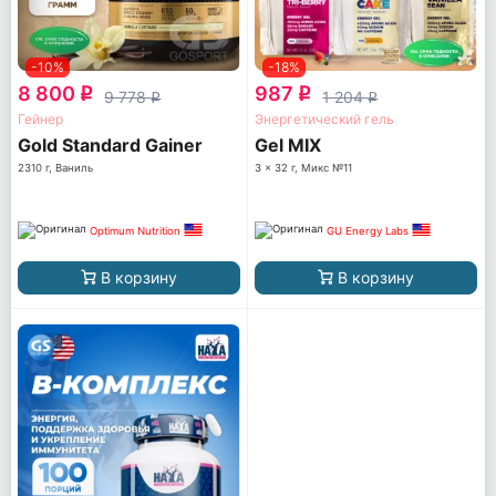
-10%
-18%
8 800
987
q
q
9 778
1 204
q
q
Гейнер
Энергетический гель
Gold Standard Gainer
Gel MIX
2310 г, Ваниль
3 x 32 г, Микс №11
Optimum Nutrition
GU Energy Labs
В корзину
В корзину