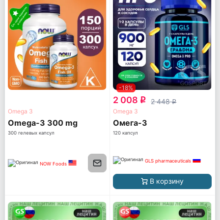
-18%
2 008
q
2 448
q
Omega 3
Omega 3
Omega-3 300 mg
Омега-3
300 гелевых капсул
120 капсул
GLS pharmaceuticals
NOW Foods
В корзину