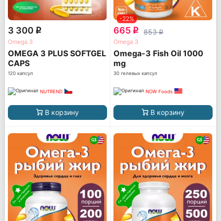
-22%
3 300
665
q
q
853
q
Omega 3
Omega 3
OMEGA 3 PLUS SOFTGEL
Omega-3 Fish Oil 1000
CAPS
mg
120 капсул
30 гелевых капсул
NUTREND
NOW Foods
В корзину
В корзину