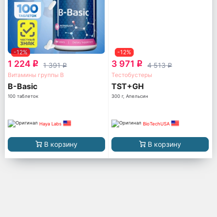
-12%
-12%
1 224
3 971
q
q
1 391
4 513
q
q
Витамины группы B
Тестобустеры
B-Basic
TST+GH
100 таблеток
300 г, Апельсин
Haya Labs
BioTechUSA
В корзину
В корзину