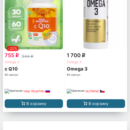
-20%
755
1 700
q
q
944
q
Omega 3
Omega 3
с Q10
Omega 3
60 капсул
60 капсул
НАШ ЛЕЦИТИН
NUTREND
В корзину
В корзину