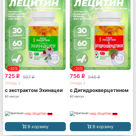
-20%
-20%
725
756
q
q
907
946
q
q
Omega 3
Omega 3
с экстрактом Эхинацеи
с Дигидрокверцетином
60 капсул
60 капсул
НАШ ЛЕЦИТИН
НАШ ЛЕЦИТИН
В корзину
В корзину