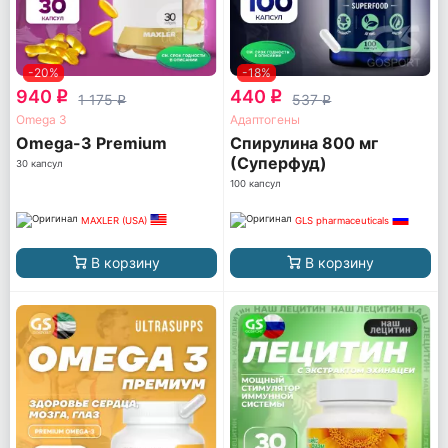
-20%
-18%
940
440
q
q
1 175
537
q
q
Omega 3
Адаптогены
Omega-3 Premium
Спирулина 800 мг
(Суперфуд)
30 капсул
100 капсул
MAXLER (USA)
GLS pharmaceuticals
В корзину
В корзину