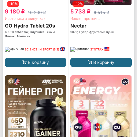
-10%
-12%
9 180
5 733
q
q
10 200
6 515
q
q
Изотоники в шипучках
Изолят протеина
GO Hydro Tablet 20s
Nectar
6 x 20 таблеток, Клубника - Лайм,
907 г, Супер фруктовый пунш
Лимон, Апельсин
SCIENCE IN SPORT (SiS)
SYNTRAX
В корзину
В корзину