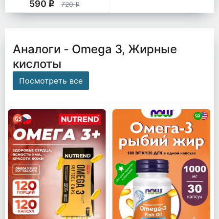
590
q
720
q
Аналоги - Omega 3, Жирные
кислоты
Посмотреть все