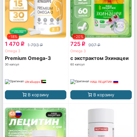
-18%
-20%
1 470
725
q
q
1 793
907
q
q
Omega 3
Omega 3
Premium Omega-3
с экстрактом Эхинацеи
30 капсул
60 капсул
UltraSupps
НАШ ЛЕЦИТИН
В корзину
В корзину