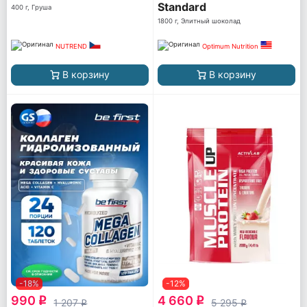
Standard
400 г, Груша
1800 г, Элитный шоколад
NUTREND
Optimum Nutrition
В корзину
В корзину
-18%
-12%
990
4 660
q
q
1 207
5 295
q
q