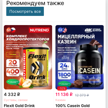
Рекомендуем также
Посмотреть все
-10%
4 332
11 136
q
q
12 373
q
Суставы, связки
Казеин
Flexit Gold Drink
100% Casein Gold