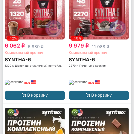
-12%
-10%
6 062
9 979
q
q
6 889
11 088
q
q
Комплексный протеин
Комплексный протеин
SYNTHA-6
SYNTHA-6
1320 г, Шоколадно-молочный коктейль
2270 г, Печенье с кремом
BSN
BSN
В корзину
В корзину