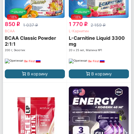
-18%
-18%
850
1 770
q
q
1 037
2 159
q
q
ВСАА
L-Карнитин
BCAA Classic Powder
L-Carnitine Liquid 3300
2:1:1
mg
200 г, Экзотик
20 х 25 мл, Малина №1
Be First
Be First
В корзину
В корзину