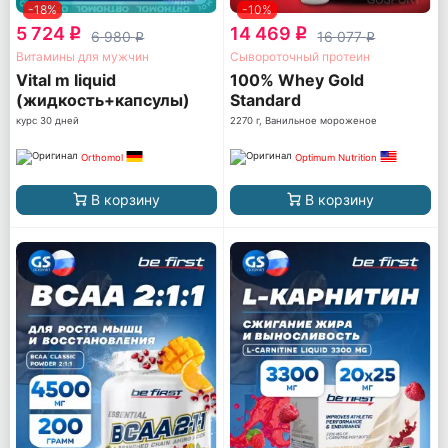
-18%
-10%
5 724
14 469
q
q
6 980
16 077
q
q
Витамины для мужчин
Сывороточный протеин
Vital m liquid
100% Whey Gold
(жидкость+капсулы)
Standard
курс 30 дней
2270 г, Ванильное мороженое
Orthomol
Optimum Nutrition
В корзину
В корзину