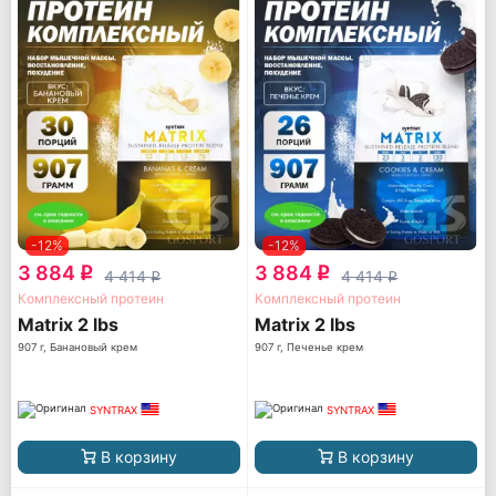
-12%
-12%
3 884
3 884
q
q
4 414
4 414
q
q
Комплексный протеин
Комплексный протеин
Matrix 2 lbs
Matrix 2 lbs
907 г, Банановый крем
907 г, Печенье крем
SYNTRAX
SYNTRAX
В корзину
В корзину