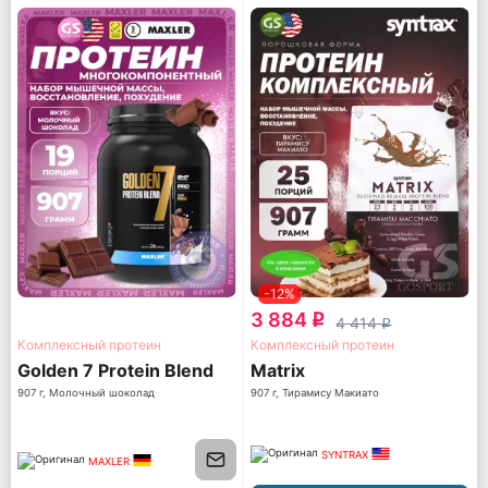
-12%
3 884
q
4 414
q
Комплексный протеин
Комплексный протеин
Golden 7 Protein Blend
Matrix
907 г, Молочный шоколад
907 г, Тирамису Макиато
SYNTRAX
MAXLER