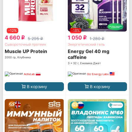
-12%
-18%
4 660
1 050
q
q
5 295
1 280
q
q
Сывороточный протеин
Энергетический гель
Muscle UP Protein
Energy Gel 40 mg
caffeine
2000 гр, Клубника
3 x 32 г, Ежевика Джет
ActivLab
GU Energy Labs
В корзину
В корзину