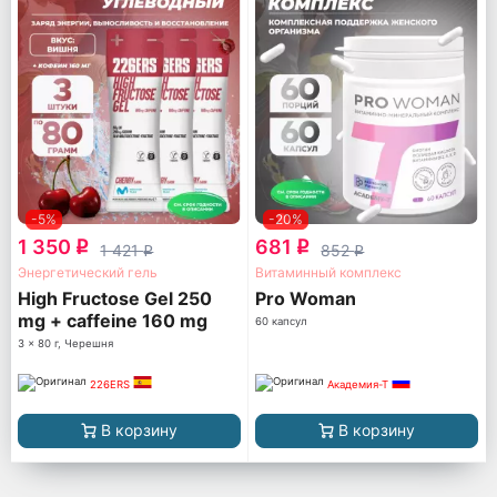
-5%
-20%
1 350
681
q
q
1 421
852
q
q
Энергетический гель
Витаминный комплекс
High Fructose Gel 250
Pro Woman
mg + caffeine 160 mg
60 капсул
3 x 80 г, Черешня
226ERS
Академия-Т
В корзину
В корзину