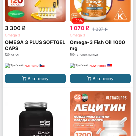
-20%
3 300
1 070
q
q
1 337
q
Omega 3
Omega 3
OMEGA 3 PLUS SOFTGEL
Omega-3 Fish Oil 1000
CAPS
mg
120 капсул
100 гелевых капсул
NUTREND
NOW Foods
В корзину
В корзину