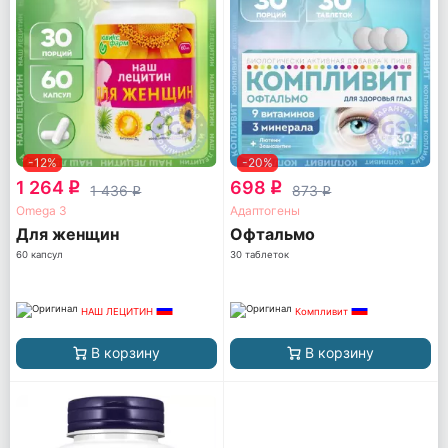
-12%
-20%
1 264
698
q
q
1 436
873
q
q
Omega 3
Адаптогены
Для женщин
Офтальмо
60 капсул
30 таблеток
НАШ ЛЕЦИТИН
Компливит
В корзину
В корзину