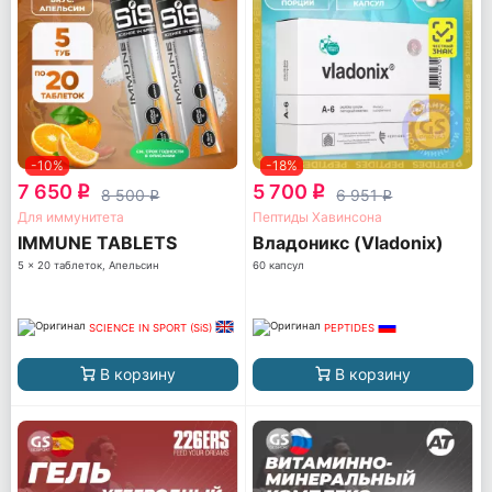
-10%
-18%
7 650
5 700
q
q
8 500
6 951
q
q
Для иммунитета
Пептиды Хавинсона
IMMUNE TABLETS
Владоникс (Vladonix)
5 x 20 таблеток, Апельсин
60 капсул
SCIENCE IN SPORT (SiS)
PEPTIDES
В корзину
В корзину