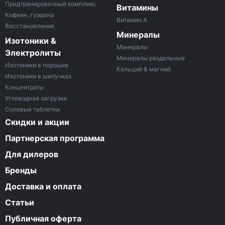
Предтренировочный комплекс
Витамины
Кофеин, гуарана
Витамин A
Восстановление
Минералы
Изотоники &
Минералы
Электролиты
Минералы раздельные
Изотоники в порошке
Кальций & магний
Изотоники в шипучках
Концентраты
Углеводная загрузка
Солевые таблетки
Скидки и акции
Партнерская программа
Для дилеров
Бренды
Доставка и оплата
Статьи
Публичная оферта