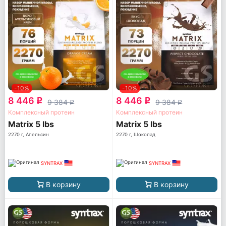
-10%
-10%
8 446
8 446
q
q
9 384
9 384
q
q
Комплексный протеин
Комплексный протеин
Matrix 5 lbs
Matrix 5 lbs
2270 г, Апельсин
2270 г, Шоколад
SYNTRAX
SYNTRAX
В корзину
В корзину