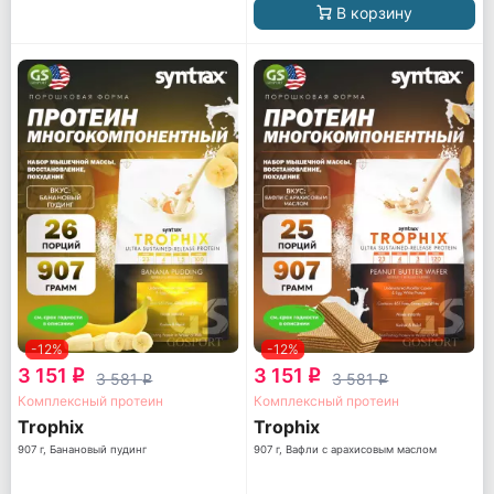
В корзину
-12%
-12%
3 151
3 151
q
q
3 581
3 581
q
q
Комплексный протеин
Комплексный протеин
Trophix
Trophix
907 г, Банановый пудинг
907 г, Вафли с арахисовым маслом