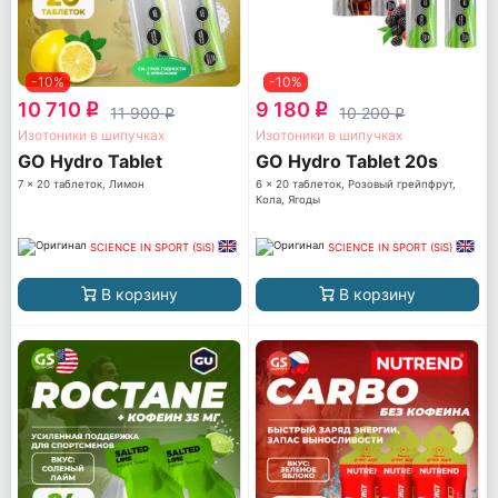
-10%
-10%
10 710
9 180
q
q
11 900
10 200
q
q
Изотоники в шипучках
Изотоники в шипучках
GO Hydro Tablet
GO Hydro Tablet 20s
7 x 20 таблеток, Лимон
6 x 20 таблеток, Розовый грейпфрут,
Кола, Ягоды
SCIENCE IN SPORT (SiS)
SCIENCE IN SPORT (SiS)
В корзину
В корзину