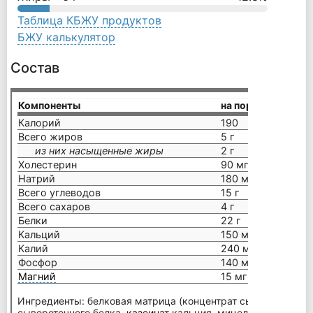
Таблица КБЖУ продуктов
БЖУ калькулятор
Состав
Компоненты
на порцию (47 г)
Калорий
190
Всего жиров
5 г
из них насыщенные жиры
2 г
Холестерин
90 мг
Натрий
180 мг
Всего углеводов
15 г
Всего сахаров
4 г
Белки
22 г
Кальций
150 мг
Калий
240 мг
Фосфор
140 мг
Магний
15 мг
Ингредиенты: белковая матрица (концентрат сывороточного 
сывороточного белка,
казеина
т кальция, мицеллярный
казе