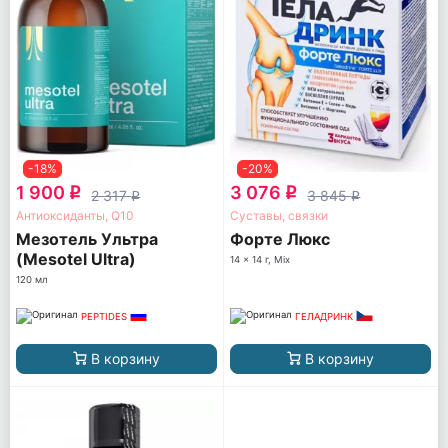
-18%
-20%
1 900
3 076
q
q
2 317
3 845
q
q
Антиоксиданты, Q10
Суставы, связки
Мезотель Ультра
Форте Люкс
(Mesotel Ultra)
14 x 14 г, Mix
120 мл
PEPTIDES
ГЕЛАДРИНК
В корзину
В корзину