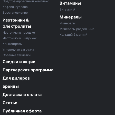
Предтренировочный комплекс
Витамины
Кофеин, гуарана
Витамин A
Восстановление
Минералы
Изотоники &
Минералы
Электролиты
Минералы раздельные
Изотоники в порошке
Кальций & магний
Изотоники в шипучках
Концентраты
Углеводная загрузка
Солевые таблетки
Скидки и акции
Партнерская программа
Для дилеров
Бренды
Доставка и оплата
Статьи
Публичная оферта