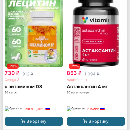
-20%
-22%
730
853
q
q
912
1 094
q
q
Omega 3
Адаптогены
с витамином D3
Астаксантин 4 мг
60 капсул
60 веган капсул
НАШ ЛЕЦИТИН
ВИТАМИР
В корзину
В корзину