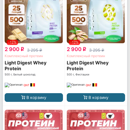
-12%
-12%
2 900
2 900
q
q
3 295
3 295
q
q
Комплексный протеин
Комплексный протеин
Light Digest Whey
Light Digest Whey
Protein
Protein
500 г, Белый шоколад
500 г, Фисташки
QNT
QNT
В корзину
В корзину