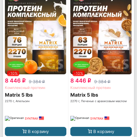
-10%
-10%
8 446
8 446
q
q
9 384
9 384
q
q
Комплексный протеин
Комплексный протеин
Matrix 5 lbs
Matrix 5 lbs
2270 г, Апельсин
2270 г, Печенье с арахисовым маслом
SYNTRAX
SYNTRAX
В корзину
В корзину