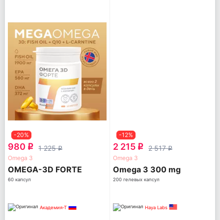
-20%
-12%
980
2 215
q
q
1 225
2 517
q
q
Omega 3
Omega 3
OMEGA-3D FORTE
Omega 3 300 mg
60 капсул
200 гелевых капсул
Академия-Т
Haya Labs