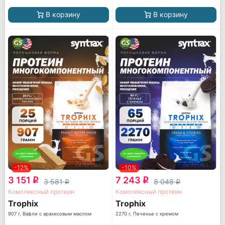
В корзину
В корзину
-12%
-10%
3 151
7 243
q
q
3 581
8 048
q
q
Комплексный протеин
Комплексный протеин
Trophix
Trophix
907 г, Вафли с арахисовым маслом
2270 г, Печенье с кремом