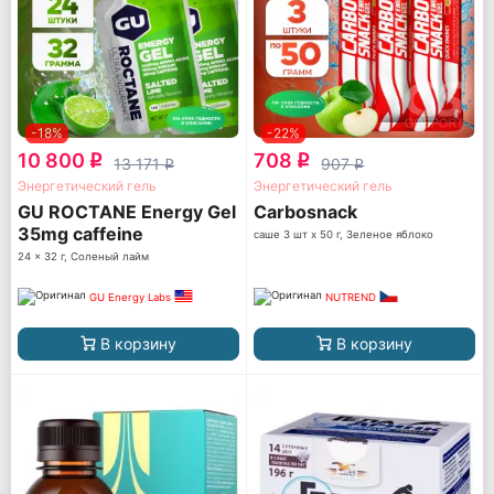
-18%
-22%
10 800
708
q
q
13 171
907
q
q
Энергетический гель
Энергетический гель
GU ROCTANE Energy Gel
Carbosnack
35mg caffeine
саше 3 шт x 50 г, Зеленое яблоко
24 x 32 г, Соленый лайм
GU Energy Labs
NUTREND
В корзину
В корзину