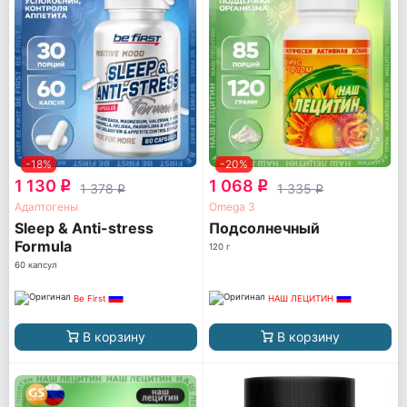
-18%
-20%
1 130
1 068
q
q
1 378
1 335
q
q
Адаптогены
Omega 3
Sleep & Anti-stress
Подсолнечный
Formula
120 г
60 капсул
Be First
НАШ ЛЕЦИТИН
В корзину
В корзину