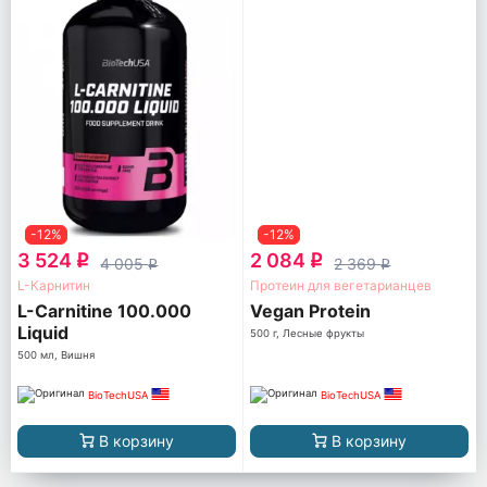
-12%
-12%
3 524
2 084
q
q
4 005
2 369
q
q
L-Карнитин
Протеин для вегетарианцев
L-Carnitine 100.000
Vegan Protein
Liquid
500 г, Лесные фрукты
500 мл, Вишня
BioTechUSA
BioTechUSA
В корзину
В корзину