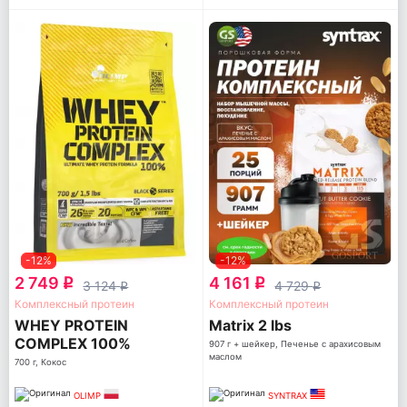
-12%
-12%
2 749
4 161
q
q
3 124
4 729
q
q
Комплексный протеин
Комплексный протеин
WHEY PROTEIN
Matrix 2 lbs
COMPLEX 100%
907 г + шейкер, Печенье с арахисовым
маслом
700 г, Кокос
OLIMP
SYNTRAX