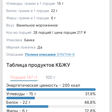
Углеводы: грамм в 1 порции
15 г
Белок: грамм в 1 порции
22 г
Жиры: грамм в 1 порции
6 г
Вкус
Ванильное мороженное
Кол-во порций
28 порций / цена порции 217
q
Упаковка
Банка
Мерная ложечка
Да
Описание
Полное описание
SYNTHA-6
Таблица продуктов КБЖУ
Порция (47 г)
100 г
Энергетическая ценность -
200
ккал
Углеводы -
15
г
31.9
%
Белок -
22
г
46.8
%
Жиры -
6
г
12.8
%