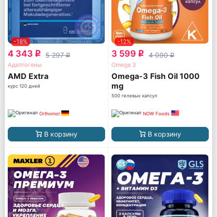
-18%
-12%
4 343
3 599
q
q
5 297
4 090
q
q
Адаптогены
Omega 3
AМD Extra
Omega-3 Fish Oil 1000
mg
курс 120 дней
500 гелевых капсул
Orthomol
NOW Foods
В корзину
В корзину