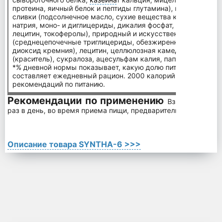
протеина, яичный белок и пептиды глутамина), полидекстро
сливки (подсолнечное масло, сухие вещества кукурузного 
натрия, моно- и диглицериды, дикалия фосфат, трикальцийф
лецитин, токоферолы), природный и искусственный аромат
(среднецепочечные триглицериды, обезжиренное сухое мол
диоксид кремния), лецитин, целлюлозная камедь, порошок 
(краситель), сукралоза, ацесульфам калия, папаин, бромела
*% дневной нормы показывает, какую долю питательного ве
составляет ежедневный рацион. 2000 калорий в день испол
рекомендаций по питанию.
Рекомендации по применению
Взрослым, по 
раз в день, во время приема пищи, предварительно раствори
Описание товара SYNTHA-6 >>>