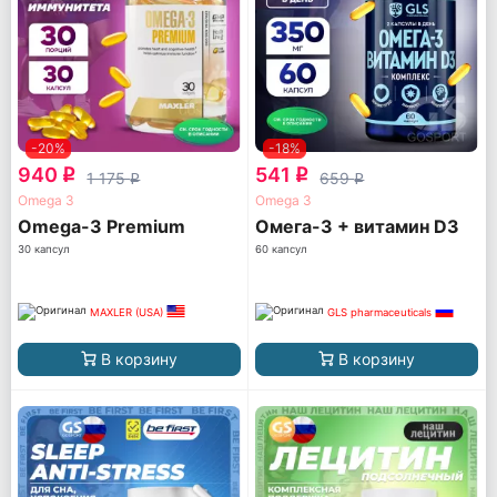
-20%
-18%
940
541
q
q
1 175
659
q
q
Omega 3
Omega 3
Omega-3 Premium
Омега-3 + витамин D3
30 капсул
60 капсул
MAXLER (USA)
GLS pharmaceuticals
В корзину
В корзину