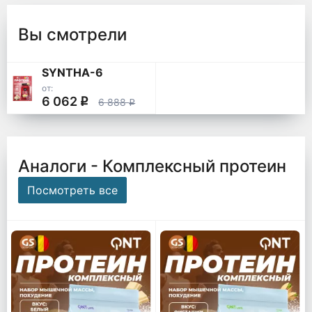
Вы смотрели
SYNTHA-6
от:
6 062
q
6 888
q
Аналоги - Комплексный протеин
Посмотреть все