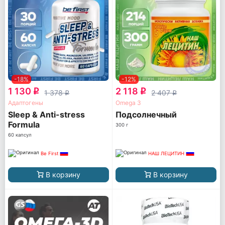
-18%
-12%
1 130
2 118
q
q
1 378
2 407
q
q
Адаптогены
Omega 3
Sleep & Anti-stress
Подсолнечный
Formula
300 г
60 капсул
Be First
НАШ ЛЕЦИТИН
В корзину
В корзину