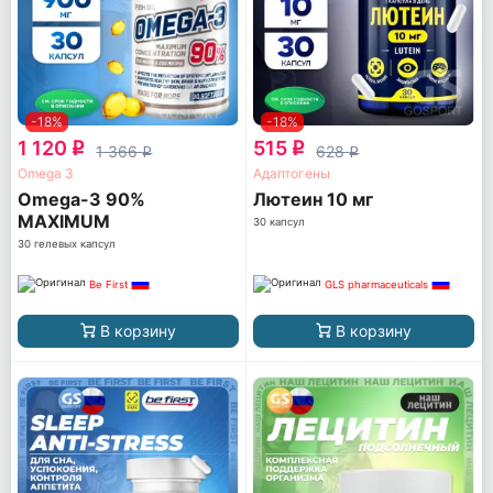
-18%
-18%
1 120
515
q
q
1 366
628
q
q
Omega 3
Адаптогены
Omega-3 90%
Лютеин 10 мг
MAXIMUM
30 капсул
CONCENTRATION
30 гелевых капсул
Be First
GLS pharmaceuticals
В корзину
В корзину