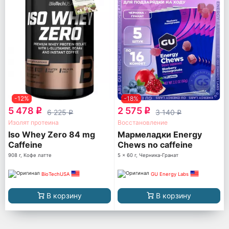
-12%
-18%
5 478
2 575
q
q
6 225
3 140
q
q
Изолят протеина
Восстановление
Iso Whey Zero 84 mg
Мармеладки Energy
Caffeine
Chews no caffeine
908 г, Кофе латте
5 x 60 г, Черника-Гранат
BioTechUSA
GU Energy Labs
В корзину
В корзину