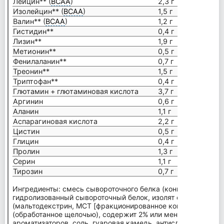
Лейцин** (
ВСАА
)
2,3 г
Изолейцин** (
ВСАА
)
1,5 г
Валин** (
ВСАА
)
1,2 г
Гистидин**
0,4 г
Лизин**
1,9 г
Метионин**
0,5 г
Фенилаланин**
0,7 г
Треонин**
1,5 г
Триптофан**
0,4 г
Глютамин + глютаминовая кислота
3,7 г
Аргинин
0,6 г
Аланин
1,1 г
Аспарагиновая кислота
2,2 г
Цистин
0,5 г
Глицин
0,4 г
Пролин
1,3 г
Серин
1,1 г
Тирозин
0,7 г
Ингредиенты: смесь сывороточного белка (концентрат сыво
гидролизованный сывороточный белок, изолят сывороточного
(мальтодекстрин, МСТ [фракционированное кокосовое] масл
(обработанное щелочью), содержит 2% или менее: натураль
ароматизаторов, соль, гуаровая камедь, антислеживающего 