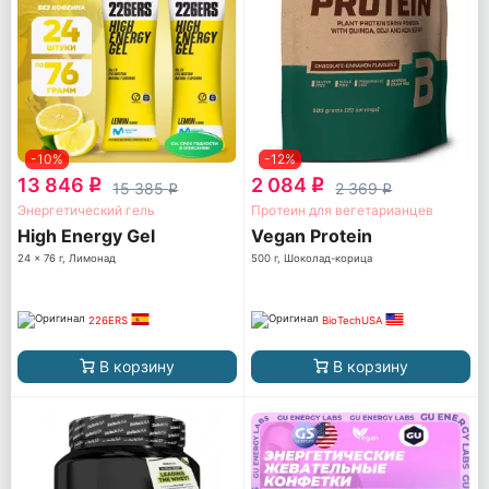
-10%
-12%
13 846
2 084
q
q
15 385
2 369
q
q
Энергетический гель
Протеин для вегетарианцев
High Energy Gel
Vegan Protein
24 x 76 г, Лимонад
500 г, Шоколад-корица
226ERS
BioTechUSA
В корзину
В корзину