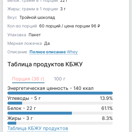
Белок: грамм в 1 порции
22 г
Жиры: грамм в 1 порции
3 г
Вкус
Тройной шоколад
Кол-во порций
60 порций / цена порции 96
q
Упаковка
Пакет
Мерная ложечка
Да
Описание
Полное описание
Whey
Таблица продуктов КБЖУ
Порция (36 г)
100 г
Энергетическая ценность -
140
ккал
Углеводы -
5
г
13.9
%
Белок -
22
г
61.1
%
Жиры -
3
г
8.3
%
Таблица КБЖУ продуктов