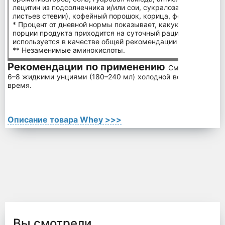
лецитин из подсолнечника и/или сои, сукралоза, ребаудиози
листьев стевии), кофейный порошок, корица, ферменты (лакт
* Процент от дневной нормы показывает, какую долю питат
порции продукта приходится на суточный рацион. 2000 кал
используется в качестве общей рекомендации по питанию.
** Незаменимые аминокислоты.
Рекомендации по применению
Смешайте 1 пор
6–8 жидкими унциями (180–240 мл) холодной воды или моло
время.
Описание товара Whey >>>
Вы смотрели