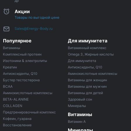
др
Акции
Товары по выгодной цене
Sales@Energy-Body.ru
Популярное
Для иммунитета
Витамины
Витаминный комплекс
Комплексный протеин
Omega 3, Жирные кислоты
Изотоники & электролиты
Для иммунитета
Креатин
Антиоксиданты, Q10
Антиоксиданты, Q10
Аминокислотные комплексы
Бустер тестостерона
Витамины для женщин
ВСАА
Витамины для мужчин
Аминокислотные комплексы
Витамины для детей
BETA-ALANINE
Здоровый сон
COLLAGEN
Минералы
Предтренировочный комплекс
Витамины
Кофеин, гуарана
Витамин A
Восстановление
Минералы