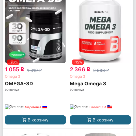
-20%
-12%
1 055
2 366
q
q
1 319
2 688
q
q
Omega 3
Omega 3
OMEGA-3D
Mega Omega 3
90 капсул
90 капсул
Академия-Т
BioTechUSA
В корзину
В корзину