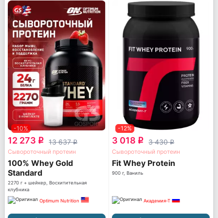
-10%
-12%
12 273
3 018
q
q
13 637
3 430
q
q
Сывороточный протеин
Сывороточный протеин
100% Whey Gold
Fit Whey Protein
Standard
900 г, Ваниль
2270 г + шейкер, Восхитительная
клубника
Optimum Nutrition
Академия-Т