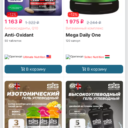
-12%
-12%
1 163
1 975
q
q
1 322
2 244
q
q
Антиоксиданты, Q10
Витаминный комплекс
Anti-Oxidant
Mega Daily One
50 таблеток
120 капсул
Ultimate Nutrition
Scitec Nutrition
В корзину
В корзину