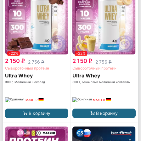
-22%
-22%
2 150
2 150
q
q
2 756
2 756
q
q
Сывороточный протеин
Сывороточный протеин
Ultra Whey
Ultra Whey
300 г, Молочный шоколад
300 г, Банановый молочный коктейль
MAXLER
MAXLER
В корзину
В корзину