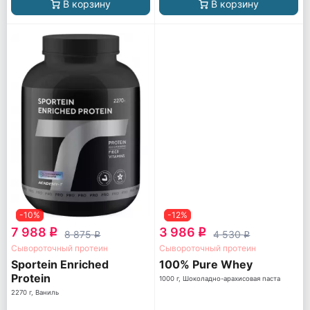
В корзину
В корзину
-10%
-12%
7 988
3 986
q
q
8 875
4 530
q
q
Сывороточный протеин
Сывороточный протеин
Sportein Enriched
100% Pure Whey
Protein
1000 г, Шоколадно-арахисовая паста
2270 г, Ваниль