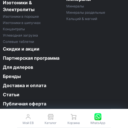
Изотоники &
Минералы
Электролиты
Минералы раздельные
Изотоники в порошке
Кальций & магний
Изотоники в шипучках
Концентраты
Углеводная загрузка
Солевые таблетки
Скидки и акции
Партнерская программа
Для дилеров
Бренды
Доставка и оплата
Статьи
Публичная оферта
О компании
Контакты
Мой EB
Каталог
Корзина
WhatsApp