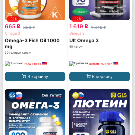
-22%
-12%
665
1 619
q
q
853
1 840
q
q
Omega 3
Omega 3
Omega-3 Fish Oil 1000
Ult Omega 3
mg
90 капсул
30 гелевых капсул
NOW Foods
Ultimate Nutrition
В корзину
В корзину