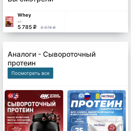
Whey
от:
5 785
q
6 574
q
Аналоги - Сывороточный
протеин
Посмотреть все