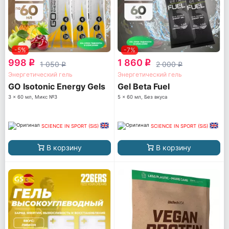
-5%
-7%
998
1 860
q
q
1 050
2 000
q
q
Энергетический гель
Энергетический гель
GO Isotonic Energy Gels
Gel Beta Fuel
3 x 60 мл, Микс №3
5 x 60 мл, Без вкуса
SCIENCE IN SPORT (SiS)
SCIENCE IN SPORT (SiS)
В корзину
В корзину