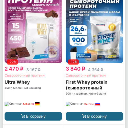
-22%
-12%
2 470
3 840
q
q
3 167
4 364
q
q
Сывороточный протеин
Сывороточный протеин
Ultra Whey
First Whey protein
(сывороточный
450 г, Молочный шоколад
протеин)
900 г + шейкер, Крем-брюле
MAXLER
Be First
В корзину
В корзину