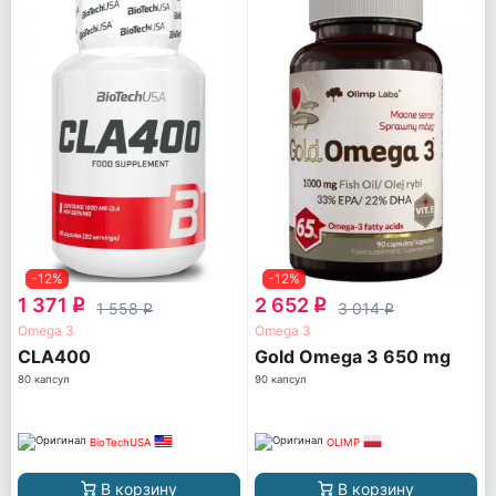
-12%
-12%
1 371
2 652
q
q
1 558
3 014
q
q
Omega 3
Omega 3
CLA400
Gold Omega 3 650 mg
80 капсул
90 капсул
BioTechUSA
OLIMP
В корзину
В корзину