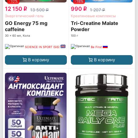
-10%
-18%
12 150
990
q
q
13 500
1 207
q
q
Энергетический гель
Креатиновые комплексы
GO Energy 75 mg
Tri-Creatine Malate
caffeine
Powder
30 x 60 мл, Кола
100 г
SCIENCE IN SPORT (SiS)
Be First
В корзину
В корзину