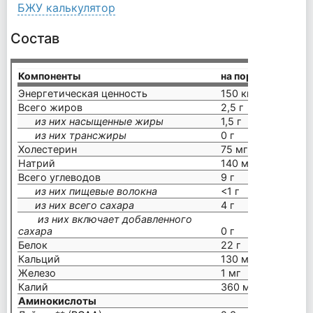
БЖУ калькулятор
Состав
Компоненты
на порцию (38 г)
Энергетическая ценность
150 ккал
Всего жиров
2,5 г
из них насыщенные жиры
1,5 г
из них трансжиры
0 г
Холестерин
75 мг
Натрий
140 мг
Всего углеводов
9 г
из них пищевые волокна
<1 г
из них всего сахара
4 г
из них включает добавленного
сахара
0 г
Белок
22 г
Кальций
130 мг
Железо
1 мг
Калий
360 мг
Аминокислоты