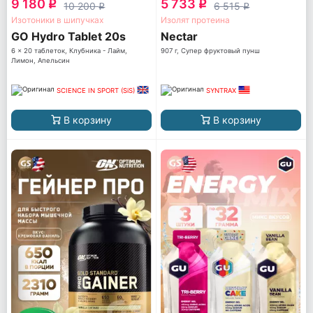
9 180
5 733
q
q
10 200
6 515
q
q
Изотоники в шипучках
Изолят протеина
GO Hydro Tablet 20s
Nectar
6 x 20 таблеток, Клубника - Лайм,
907 г, Супер фруктовый пунш
Лимон, Апельсин
SCIENCE IN SPORT (SiS)
SYNTRAX
В корзину
В корзину