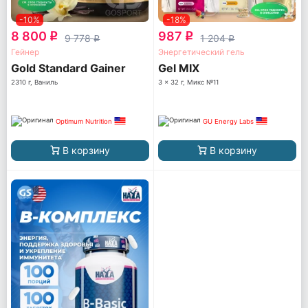
-10%
-18%
8 800
987
q
q
9 778
1 204
q
q
Гейнер
Энергетический гель
Gold Standard Gainer
Gel MIX
2310 г, Ваниль
3 x 32 г, Микс №11
Optimum Nutrition
GU Energy Labs
В корзину
В корзину