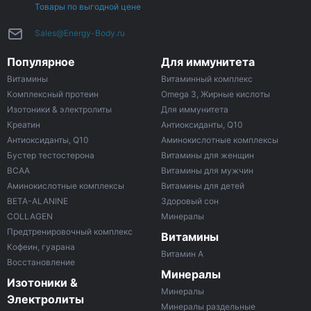
Товары по выгодной цене
Sales@Energy-Body.ru
Популярное
Для иммунитета
Витамины
Витаминный комплекс
Комплексный протеин
Omega 3, Жирные кислоты
Изотоники & электролиты
Для иммунитета
Креатин
Антиоксиданты, Q10
Антиоксиданты, Q10
Аминокислотные комплексы
Бустер тестостерона
Витамины для женщин
ВСАА
Витамины для мужчин
Аминокислотные комплексы
Витамины для детей
BETA-ALANINE
Здоровый сон
COLLAGEN
Минералы
Предтренировочный комплекс
Витамины
Кофеин, гуарана
Витамин A
Восстановление
Минералы
Изотоники &
Минералы
Электролиты
Минералы раздельные