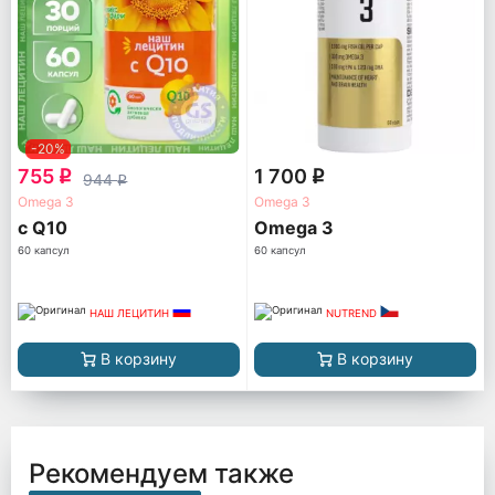
-20%
755
1 700
q
q
944
q
Omega 3
Omega 3
с Q10
Omega 3
60 капсул
60 капсул
НАШ ЛЕЦИТИН
NUTREND
В корзину
В корзину
Рекомендуем также