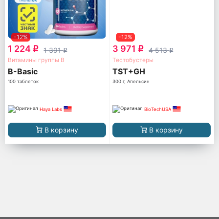
-12%
-12%
1 224
3 971
q
q
1 391
4 513
q
q
Витамины группы B
Тестобустеры
B-Basic
TST+GH
100 таблеток
300 г, Апельсин
Haya Labs
BioTechUSA
В корзину
В корзину