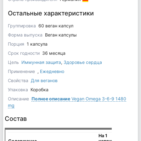
Остальные характеристики
Группировка
60 веган капсул
Форма выпуска
Веган капсулы
Порция
1 капсула
Срок годности
36 месяца
Цель
Иммунная защита
,
Здоровье сердца
Применение
,
Ежедневно
Свойства
Для веганов
Упаковка
Коробка
Описание
Полное описание
Vegan Omega 3-6-9 1480
mg
Состав
На 1
Содержание
капсулу
%РДД