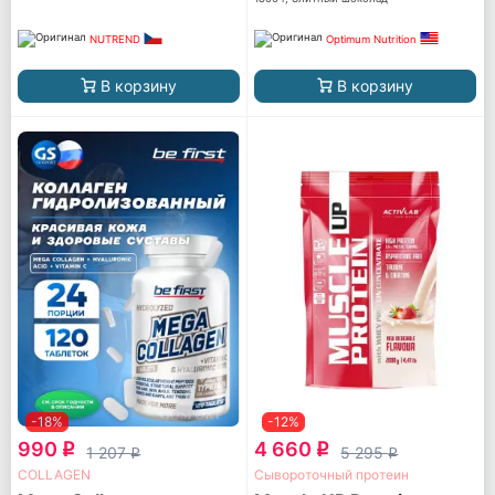
NUTREND
Optimum Nutrition
В корзину
В корзину
-18%
-12%
990
4 660
q
q
1 207
5 295
q
q
COLLAGEN
Сывороточный протеин