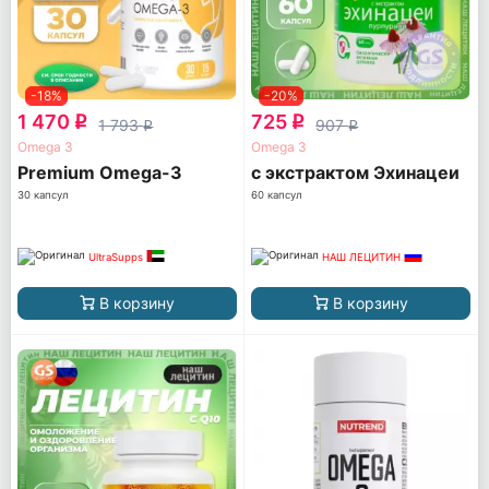
-18%
-20%
1 470
725
q
q
1 793
907
q
q
Omega 3
Omega 3
Premium Omega-3
с экстрактом Эхинацеи
30 капсул
60 капсул
UltraSupps
НАШ ЛЕЦИТИН
В корзину
В корзину