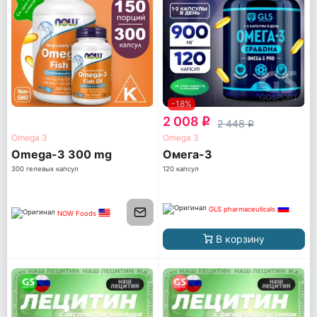
-18%
2 008
q
2 448
q
Omega 3
Omega 3
Omega-3 300 mg
Омега-3
300 гелевых капсул
120 капсул
GLS pharmaceuticals
NOW Foods
В корзину