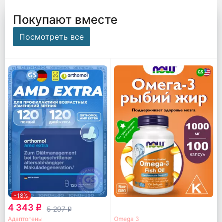
Покупают вместе
Посмотреть все
-18%
4 343
q
5 297
q
Адаптогены
Omega 3