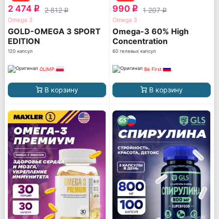
2 474
990
q
q
2 812
1 207
q
q
Omega 3
Omega 3
GOLD-OMEGA 3 SPORT
Omega-3 60% High
EDITION
Concentration
120 капсул
60 гелевых капсул
OLIMP
Be First
В корзину
В корзину