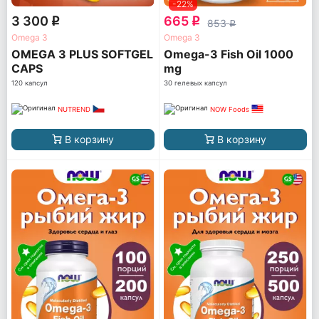
-22%
3 300
665
q
q
853
q
Omega 3
Omega 3
OMEGA 3 PLUS SOFTGEL
Omega-3 Fish Oil 1000
CAPS
mg
120 капсул
30 гелевых капсул
NUTREND
NOW Foods
В корзину
В корзину