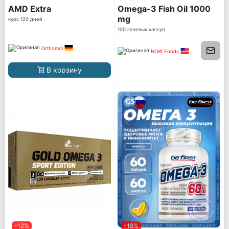
AМD Extra
Omega-3 Fish Oil 1000
mg
курс 120 дней
100 гелевых капсул
Orthomol
NOW Foods
В корзину
-12%
-18%