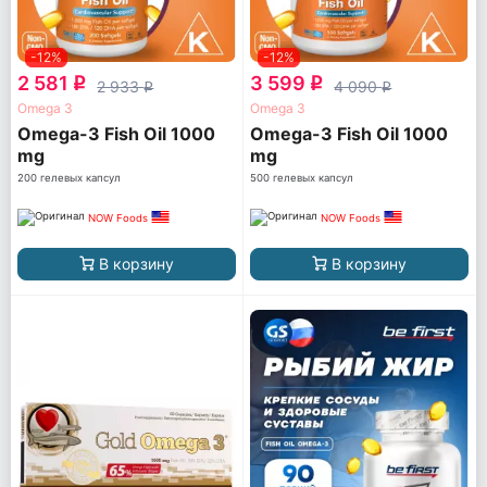
-12%
-12%
2 581
3 599
q
q
2 933
4 090
q
q
Omega 3
Omega 3
Omega-3 Fish Oil 1000
Omega-3 Fish Oil 1000
mg
mg
200 гелевых капсул
500 гелевых капсул
NOW Foods
NOW Foods
В корзину
В корзину