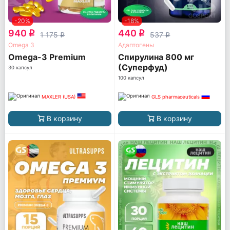
-20%
-18%
940
440
q
q
1 175
537
q
q
Omega 3
Адаптогены
Omega-3 Premium
Спирулина 800 мг
(Суперфуд)
30 капсул
100 капсул
MAXLER (USA)
GLS pharmaceuticals
В корзину
В корзину