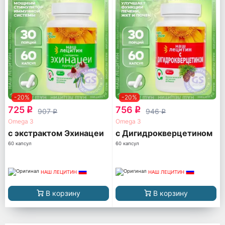
-20%
-20%
725
756
q
q
907
946
q
q
Omega 3
Omega 3
с экстрактом Эхинацеи
с Дигидрокверцетином
60 капсул
60 капсул
НАШ ЛЕЦИТИН
НАШ ЛЕЦИТИН
В корзину
В корзину