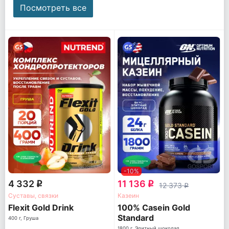
Посмотреть все
-10%
4 332
11 136
q
q
12 373
q
Суставы, связки
Казеин
Flexit Gold Drink
100% Casein Gold
Standard
400 г, Груша
1800 г, Элитный шоколад