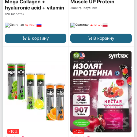
Mega Collagen +
Muscle UP Protein
hyaluronic acid + vitamin
2000 гр, Клубника
C
120 таблеток
Be First
ActivLab
В корзину
В корзину
-10%
-12%