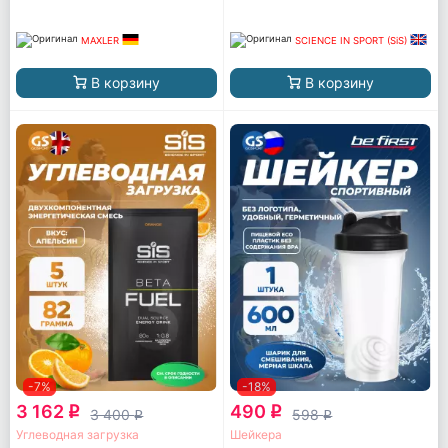
MAXLER
SCIENCE IN SPORT (SiS)
В корзину
В корзину
-7%
-18%
3 162
490
q
q
3 400
598
q
q
Углеводная загрузка
Шейкера