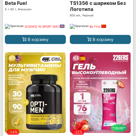
Beta Fuel
TS1356 с шариком Без
Логотипа
5 x 82 г, Апельсин
600 мл, Черный
SCIENCE IN SPORT (SiS)
Be First
В корзину
В корзину
-14%
-22%