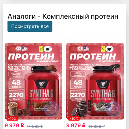
Аналоги - Комплексный протеин
Посмотреть все
-10%
-10%
9 979
9 979
q
q
11 088
11 088
q
q