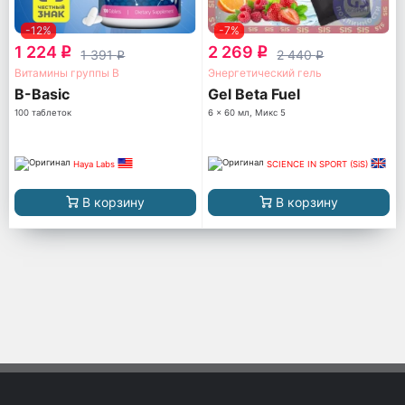
-12%
-7%
1 224
2 269
q
q
1 391
2 440
q
q
Витамины группы B
Энергетический гель
B-Basic
Gel Beta Fuel
100 таблеток
6 x 60 мл, Микс 5
Haya Labs
SCIENCE IN SPORT (SiS)
В корзину
В корзину