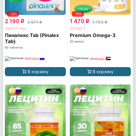
-18%
-18%
2 190
1 470
q
q
2 671
1 793
q
q
Адаптогены
Omega 3
Пиналекс Tab (Pinalex
Premium Omega-3
Tab)
30 капсул
60 таблеток
PEPTIDES
UltraSupps
В корзину
В корзину