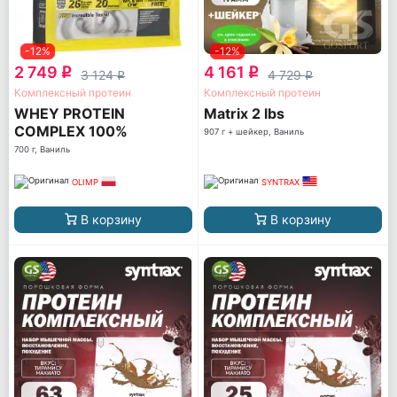
-12%
-12%
2 749
4 161
q
q
3 124
4 729
q
q
Комплексный протеин
Комплексный протеин
WHEY PROTEIN
Matrix 2 lbs
COMPLEX 100%
907 г + шейкер, Ваниль
700 г, Ваниль
OLIMP
SYNTRAX
В корзину
В корзину