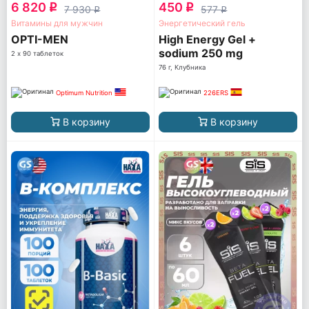
6 820
450
q
q
7 930
577
q
q
Витамины для мужчин
Энергетический гель
OPTI-MEN
High Energy Gel +
sodium 250 mg
2 х 90 таблеток
76 г, Клубника
Optimum Nutrition
226ERS
В корзину
В корзину