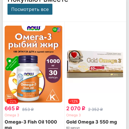
Посмотреть все
-22%
-12%
665
2 070
q
q
853
2 352
q
q
Omega 3
Omega 3
Omega-3 Fish Oil 1000
Gold Omega 3 550 mg
mg
60 капсул