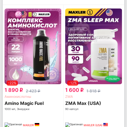
-22%
-12%
1 890
1 600
q
q
2 423
1 818
q
q
Аминокислотны
ZMA
Amino Magic Fuel
ZMA Max (USA)
1000 мл, Энерджи
90 капсул
MAXLER
MAXLER (USA)