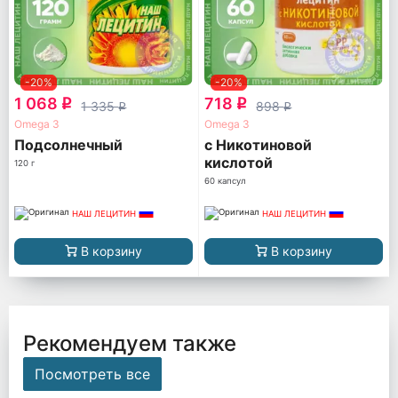
-20%
-20%
1 068
718
q
q
1 335
898
q
q
Omega 3
Omega 3
Подсолнечный
с Никотиновой
кислотой
120 г
60 капсул
НАШ ЛЕЦИТИН
НАШ ЛЕЦИТИН
В корзину
В корзину
Рекомендуем также
Посмотреть все