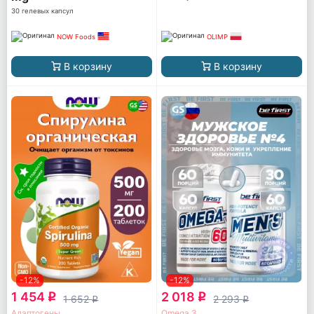
30 гелевых капсул
NOW Foods
OLIMP
В корзину
В корзину
-12%
-12%
1 454
2 018
q
q
1 652
2 293
q
q
Адаптогены
Omega 3