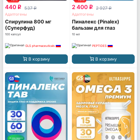
440
2 400
q
q
537
2 927
q
q
Адаптогены
Адаптогены
Спирулина 800 мг
Пиналекс (Pinalex)
(Суперфуд)
бальзам для глаз
100 капсул
10 мл
GLS pharmaceuticals
PEPTIDES
В корзину
В корзину