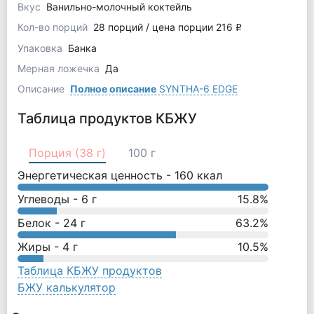
Вкус
Ванильно-молочный коктейль
Кол-во порций
28 порций / цена порции 216
q
Упаковка
Банка
Мерная ложечка
Да
Описание
Полное описание
SYNTHA-6 EDGE
Таблица продуктов КБЖУ
Порция (38 г)
100 г
Энергетическая ценность -
160
ккал
Углеводы -
6
г
15.8
%
Белок -
24
г
63.2
%
Жиры -
4
г
10.5
%
Таблица КБЖУ продуктов
БЖУ калькулятор