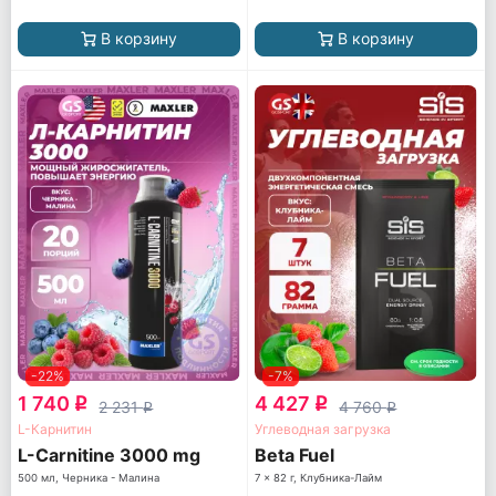
В корзину
В корзину
-22%
-7%
1 740
4 427
q
q
2 231
4 760
q
q
L-Карнитин
Углеводная загрузка
L-Carnitine 3000 mg
Beta Fuel
500 мл, Черника - Малина
7 x 82 г, Клубника-Лайм