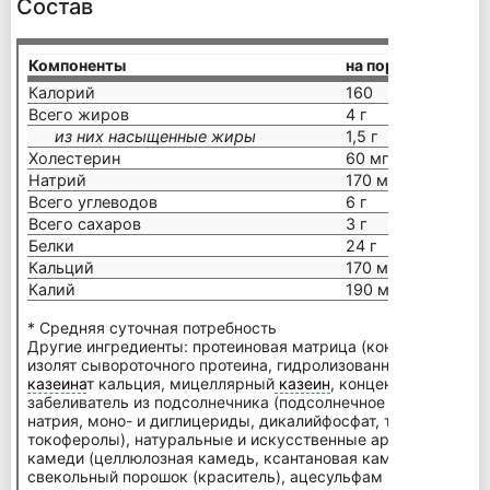
Состав
Компоненты
на порцию (38 г)
Калорий
160
Всего жиров
4 г
из них насыщенные жиры
1,5 г
Холестерин
60 мг
Натрий
170 мг
Всего углеводов
6 г
Всего сахаров
3 г
Белки
24 г
Кальций
170 мг
Калий
190 мг
* Средняя суточная потребность
Другие ингредиенты: протеиновая матрица (концентрат сыв
изолят сывороточного протеина, гидролизованный изолят сы
казеина
т кальция, мицеллярный
казеин
, концентрат молочно
забеливатель из подсолнечника (подсолнечное масло, куку
натрия, моно- и диглицериды, дикалийфосфат, трикальцийфо
токоферолы), натуральные и искусственные ароматизаторы,
камеди (целлюлозная камедь, ксантановая камедь, каррагин
свекольный порошок (краситель), ацесульфам калия, сукрал