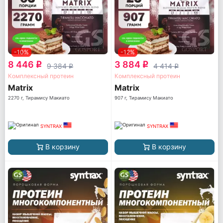
-10%
-12%
8 446
3 884
q
q
9 384
4 414
q
q
Комплексный протеин
Комплексный протеин
Matrix
Matrix
2270 г, Тирамису Макиато
907 г, Тирамису Макиато
SYNTRAX
SYNTRAX
В корзину
В корзину