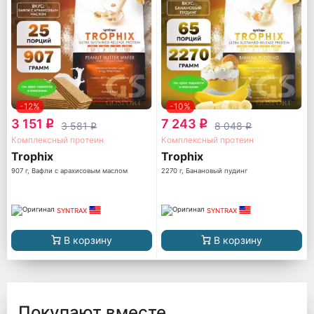
-12%
-10%
3 151
7 243
q
q
3 581
8 048
q
q
Комплексный протеин
Комплексный протеин
Trophix
Trophix
907 г, Вафли с арахисовым маслом
2270 г, Банановый пудинг
SYNTRAX
SYNTRAX
В корзину
В корзину
Покупают вместе