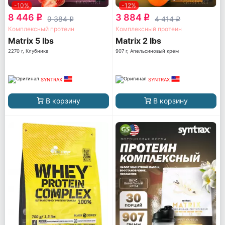
-10%
-12%
8 446
3 884
q
q
9 384
4 414
q
q
Комплексный протеин
Комплексный протеин
Matrix 5 lbs
Matrix 2 lbs
2270 г, Клубника
907 г, Апельсиновый крем
SYNTRAX
SYNTRAX
В корзину
В корзину