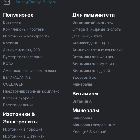
Sales@Energy-Body.ru
Популярное
Для иммунитета
Витамины
Витаминный комплекс
Комплексный протеин
Omega 3, Жирные кислоты
Изотоники & электролиты
Для иммунитета
Креатин
Антиоксиданты, Q10
Антиоксиданты, Q10
Аминокислотные комплексы
Бустер тестостерона
Витамины для женщин
ВСАА
Витамины для мужчин
Аминокислотные комплексы
Витамины для детей
BETA-ALANINE
Здоровый сон
COLLAGEN
Минералы
Предтренировочный комплекс
Витамины
Кофеин, гуарана
Витамин A
Восстановление
Минералы
Изотоники &
Минералы
Электролиты
Минералы раздельные
Изотоники в порошке
Кальций & магний
Изотоники в шипучках