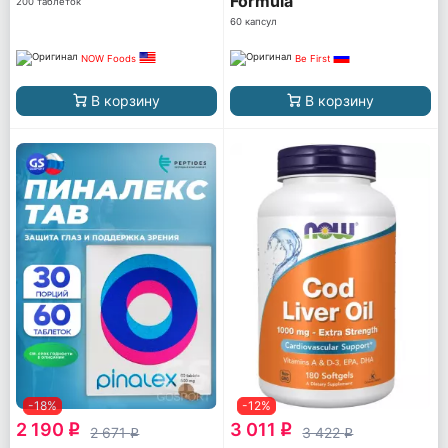
Formula
200 таблеток
60 капсул
NOW Foods
Be First
В корзину
В корзину
-18%
-12%
2 190
3 011
q
q
2 671
3 422
q
q