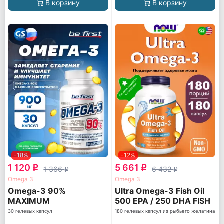
В корзину
В корзину
-18%
-12%
1 120
5 661
q
q
1 366
6 432
q
q
Omega 3
Omega 3
Omega-3 90%
Ultra Omega-3 Fish Oil
MAXIMUM
500 EPA / 250 DHA FISH
CONCENTRATION
GELATIN
30 гелевых капсул
180 гелевых капсул из рыбьего желатина