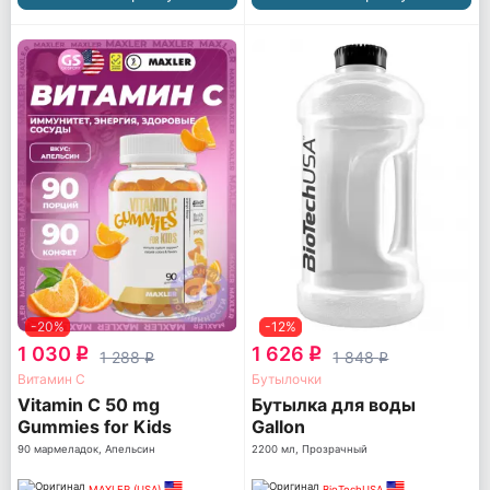
-20%
-12%
1 030
1 626
q
q
1 288
1 848
q
q
Витамин С
Бутылочки
Vitamin C 50 mg
Бутылка для воды
Gummies for Kids
Gallon
90 мармеладок, Апельсин
2200 мл, Прозрачный
MAXLER (USA)
BioTechUSA