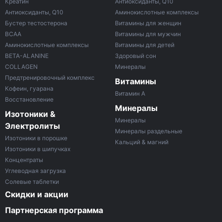
Креатин
Антиоксиданты, Q10
Антиоксиданты, Q10
Аминокислотные комплексы
Бустер тестостерона
Витамины для женщин
ВСАА
Витамины для мужчин
Аминокислотные комплексы
Витамины для детей
BETA-ALANINE
Здоровый сон
COLLAGEN
Минералы
Предтренировочный комплекс
Витамины
Кофеин, гуарана
Витамин A
Восстановление
Минералы
Изотоники &
Минералы
Электролиты
Минералы раздельные
Изотоники в порошке
Кальций & магний
Изотоники в шипучках
Концентраты
Углеводная загрузка
Солевые таблетки
Скидки и акции
Партнерская программа