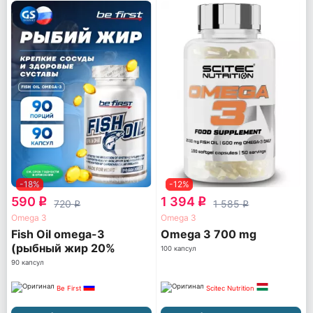
-18%
-12%
590
1 394
q
q
720
1 585
q
q
Omega 3
Omega 3
Fish Oil omega-3
Omega 3 700 mg
(рыбный жир 20%
100 капсул
ПНЖК)
90 капсул
Be First
Scitec Nutrition