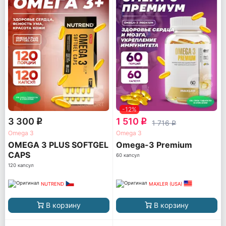
-12%
3 300
1 510
q
q
1 716
q
Omega 3
Omega 3
OMEGA 3 PLUS SOFTGEL
Omega-3 Premium
CAPS
60 капсул
120 капсул
NUTREND
MAXLER (USA)
В корзину
В корзину