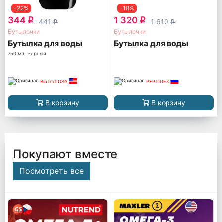
-22%
-18%
344
1 320
q
q
441
1 610
q
q
Бутылочки
Бутылочки
Бутылка для воды
Бутылка для воды
750 мл, Черный
BioTechUSA
PEPTIDES
В корзину
В корзину
Покупают вместе
Посмотреть все