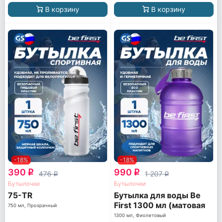
В корзину
В корзину
-18%
-18%
390
990
q
q
476
1 207
q
q
Бутылочки
Бутылочки
75-TR
Бутылка для воды Be
First 1300 мл (матовая
750 мл, Прозрачный
TS1300-FOROST)
1300 мл, Фиолетовый