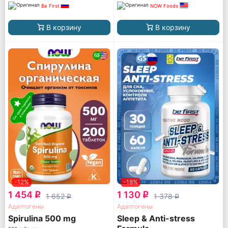
Be First
NOW Foods
В корзину
В корзину
-12%
-18%
1 454
1 130
q
q
1 652
1 378
q
q
Адаптогены
Адаптогены
Spirulina 500 mg
Sleep & Anti-stress