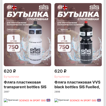
620
620
q
q
Бутылочки
Бутылочки
Фляга пластиковая
Фляга пластиковая VVS
transparent bottles SIS
black bottles SIS Fuelled,
Fuelled, 750мл
750мл
2897
2898
SCIENCE IN SPORT (SiS)
SCIENCE IN SPORT (SiS)