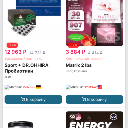
-12%
-12%
12 963
3 884
q
q
14 731
4 414
q
q
Витаминный комплекс
Комплексный протеин
Sport + DR.OHHIRA
Matrix 2 lbs
Пробиотики
907 г, Клубника
1589
Orthomol
SYNTRAX
В корзину
В корзину