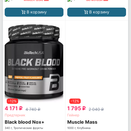
В корзину
В корзину
-12%
-12%
4 171
1 795
q
q
4 740
2 040
q
q
Предтерник
Гейнер
Black blood Nox+
Muscle Mass
340 г, Тропические фрукты
1000 г, Клубника