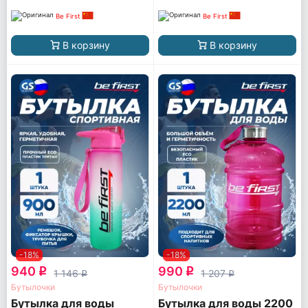
Be First
Be First
В корзину
В корзину
-18%
-18%
940
990
q
q
1 146
1 207
q
q
Бутылочки
Бутылочки
Бутылка для воды
Бутылка для воды 2200