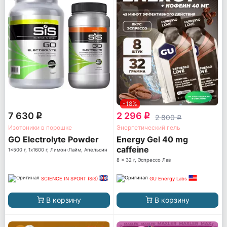
-18%
7 630
2 296
q
q
2 800
q
Изотоники в порошке
Энергетический гель
GO Electrolyte Powder
Energy Gel 40 mg
caffeine
1x500 г, 1x1600 г, Лимон-Лайм, Апельсин
8 x 32 г, Эспрессо Лав
SCIENCE IN SPORT (SiS)
GU Energy Labs
В корзину
В корзину