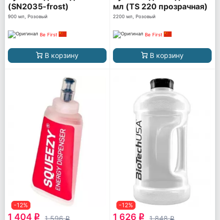
(SN2035-frost)
мл (TS 220 прозрачная)
900 мл, Розовый
2200 мл, Розовый
Be First
Be First
В корзину
В корзину
-12%
-12%
1 404
1 626
q
q
1 596
1 848
q
q