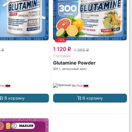
-18%
1 120
q
2
1 366
q
q
Глютамин
Glutamine Powder
300 г, Цитрусовый микс
irst
Be First
В корзину
В корзину