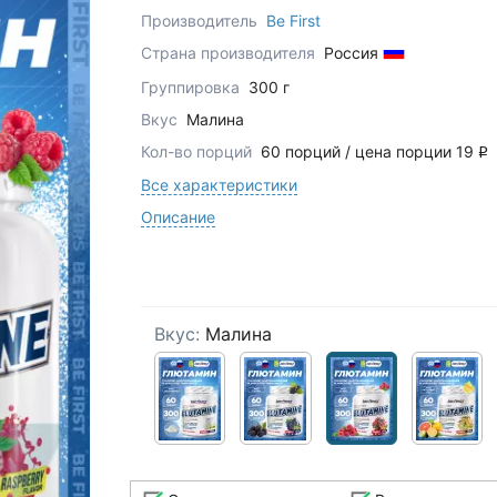
Производитель
Be First
Страна производителя
Россия
Группировка
300 г
Вкус
Малина
Кол-во порций
60 порций / цена порции 19
q
Все характеристики
Описание
Вкус:
Малина