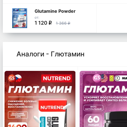
Glutamine Powder
от:
1 120
q
1 366
q
Аналоги - Глютамин