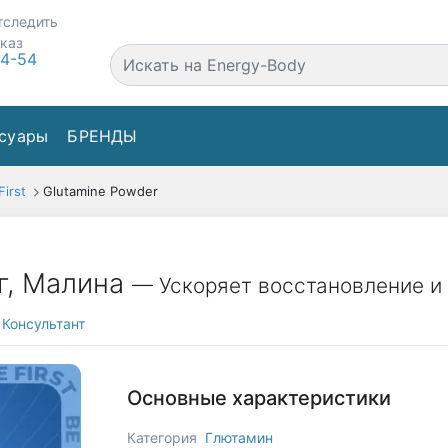
тследить
аказ
44-54
суары
БРЕНДЫ
First
Glutamine Powder
 г, Малина
— Ускоряет восстановление и
Консультант
Основные характеристики
Категория
Глютамин