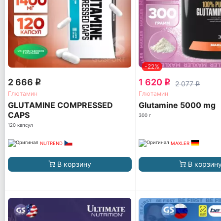
-22%
2 666
1 620
q
q
2 077
q
Глютамин
Глютамин
GLUTAMINE COMPRESSED
Glutamine 5000 mg
CAPS
300 г
120 капсул
NUTREND
MAXLER
В корзину
В корзин