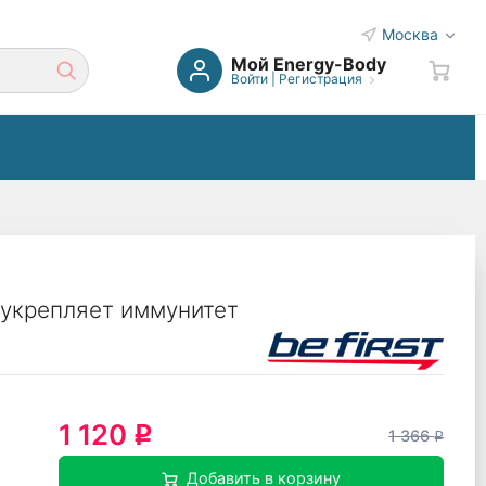
Москва
Мой Energy-Body
Войти
|
Регистрация
 укрепляет иммунитет
1 120
q
1 366
q
Добавить в корзину