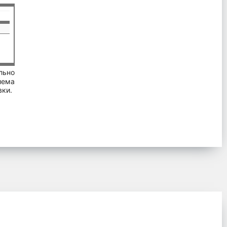
льно
иема
вки.