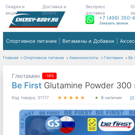
Скидки и
Доставка и
Экспресс
О
акции
оплата
доставка
з
+7 (499) 350-
Заказать звонок
Спортивное питание
Витамины и Добавки
Аксес
Главная
Спортивное питание
Аминокислоты
Глютамин
Be 
Глютамин
-18%
Be First
Glutamine Powder 300
Код товара: 31117
В наличии