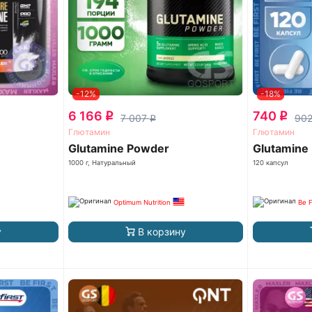
-12%
-18%
6 166
740
q
q
7 007
90
q
Глютамин
Глютамин
Glutamine Powder
Glutamine
1000 г, Натуральный
120 капсул
Optimum Nutrition
Be F
у
В корзину