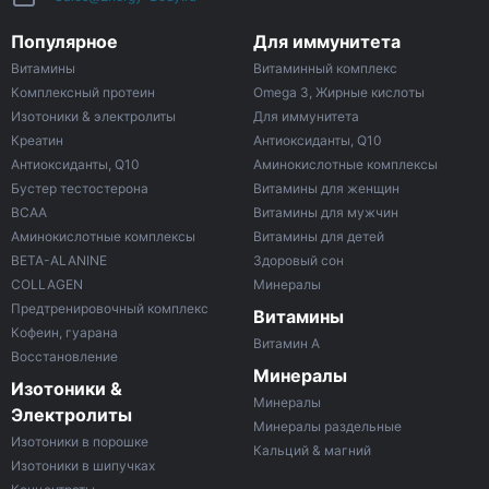
Популярное
Для иммунитета
Витамины
Витаминный комплекс
Комплексный протеин
Omega 3, Жирные кислоты
Изотоники & электролиты
Для иммунитета
Креатин
Антиоксиданты, Q10
Антиоксиданты, Q10
Аминокислотные комплексы
Бустер тестостерона
Витамины для женщин
ВСАА
Витамины для мужчин
Аминокислотные комплексы
Витамины для детей
BETA-ALANINE
Здоровый сон
COLLAGEN
Минералы
Предтренировочный комплекс
Витамины
Кофеин, гуарана
Витамин A
Восстановление
Минералы
Изотоники &
Минералы
Электролиты
Минералы раздельные
Изотоники в порошке
Кальций & магний
Изотоники в шипучках