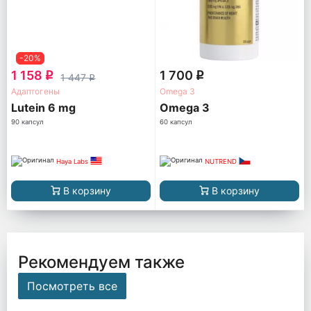
-20%
1 158
1 700
q
q
1 447
q
Адаптогены
Omega 3
Lutein 6 mg
Omega 3
90 капсул
60 капсул
Haya Labs
NUTREND
В корзину
В корзину
Рекомендуем также
Посмотреть все