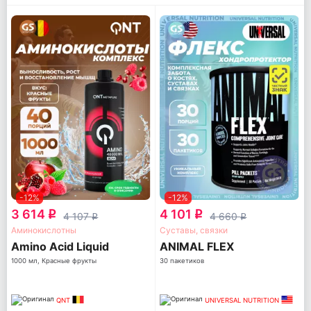
-12%
-12%
3 614
4 101
q
q
4 107
4 660
q
q
Аминокислотны
Суставы, связки
Amino Acid Liquid
ANIMAL FLEX
1000 мл, Красные фрукты
30 пакетиков
QNT
UNIVERSAL NUTRITION