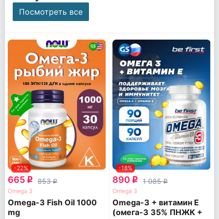
Посмотреть все
-22%
-18%
665
890
q
q
853
1 085
q
q
Omega 3
Omega 3
Omega-3 Fish Oil 1000
Omega-3 + витамин Е
mg
(омега-3 35% ПНЖК +