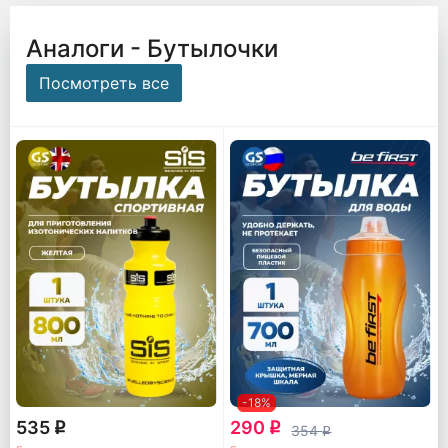
Аналоги - Бутылочки
Посмотреть все
-18%
535
290
q
q
354
q