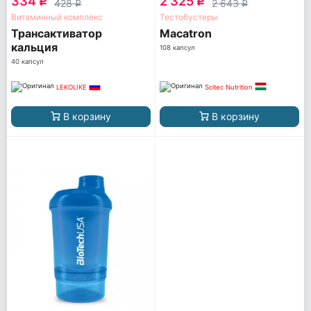
334
2 325
q
q
428
2 643
q
q
Витаминный комплекс
Тестобустеры
Трансактиватор
Macatron
кальция
108 капсул
40 капсул
LEKOLIKE
Scitec Nutrition
В корзину
В корзину