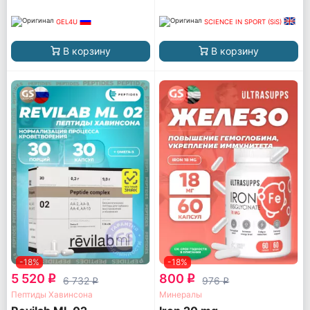
GEL4U
SCIENCE IN SPORT (SiS)
В корзину
В корзину
-18%
-18%
5 520
800
q
q
6 732
976
q
q
Пептиды Хавинсона
Минералы