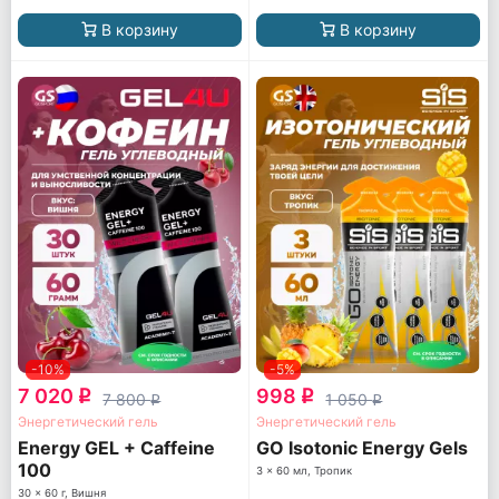
В корзину
В корзину
-10%
-5%
7 020
998
q
q
7 800
1 050
q
q
Энергетический гель
Энергетический гель
Energy GEL + Caffeine
GO Isotonic Energy Gels
100
3 x 60 мл, Тропик
30 x 60 г, Вишня