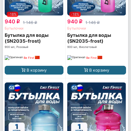
-18%
-18%
940
940
q
q
1 146
1 146
q
q
Бутылочки
Бутылочки
Бутылка для воды
Бутылка для воды
(SN2035-frost)
(SN2035-frost)
900 мл, Розовый
900 мл, Фиолетовый
Be First
Be First
В корзину
В корзину