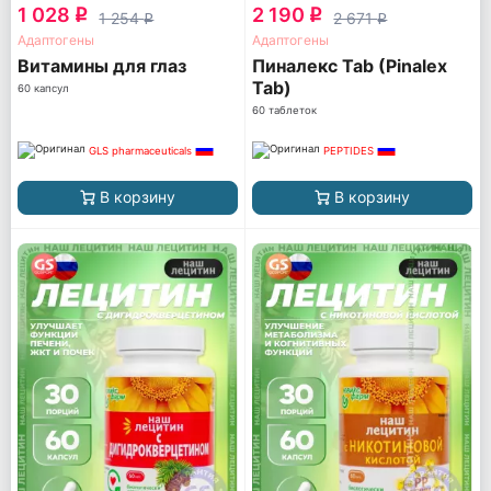
1 028
2 190
q
q
1 254
2 671
q
q
Адаптогены
Адаптогены
Витамины для глаз
Пиналекс Tab (Pinalex
Tab)
60 капсул
60 таблеток
GLS pharmaceuticals
PEPTIDES
В корзину
В корзину