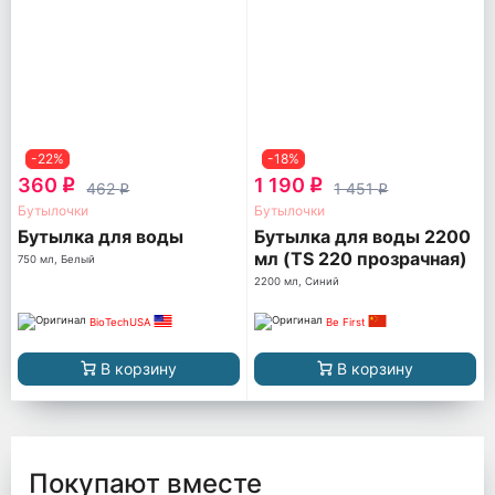
-22%
-18%
360
1 190
q
q
462
1 451
q
q
Бутылочки
Бутылочки
Бутылка для воды
Бутылка для воды 2200
мл (TS 220 прозрачная)
750 мл, Белый
2200 мл, Синий
BioTechUSA
Be First
В корзину
В корзину
Покупают вместе