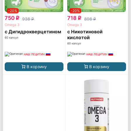
-20%
-20%
750
718
q
q
938
898
q
q
Omega 3
Omega 3
с Дигидрокверцетином
с Никотиновой
кислотой
60 капсул
60 капсул
НАШ ЛЕЦИТИН
НАШ ЛЕЦИТИН
В корзину
В корзину