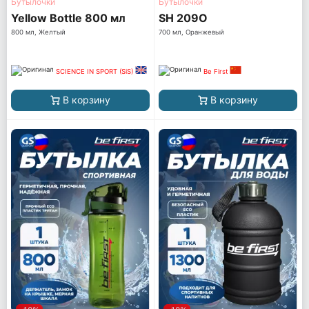
Бутылочки
Бутылочки
Yellow Bottle 800 мл
SH 209O
800 мл, Желтый
700 мл, Оранжевый
SCIENCE IN SPORT (SiS)
Be First
В корзину
В корзину