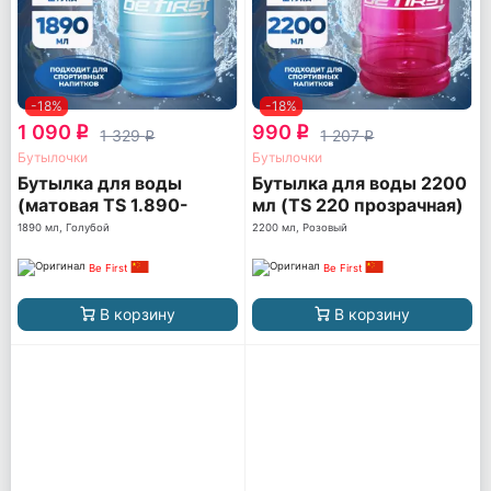
-18%
-18%
1 090
990
q
q
1 329
1 207
q
q
Бутылочки
Бутылочки
Бутылка для воды
Бутылка для воды 2200
(матовая TS 1.890-
мл (TS 220 прозрачная)
FROST)
1890 мл, Голубой
2200 мл, Розовый
Be First
Be First
В корзину
В корзину