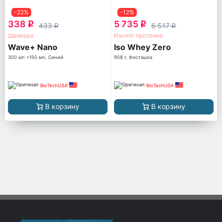
-22%
-12%
338
5 735
q
q
433
6 517
q
q
Шейкера
Изолят протеина
Wave+ Nano
Iso Whey Zero
300 мл +150 мл, Синий
908 г, Фисташка
BioTechUSA
BioTechUSA
В корзину
В корзину