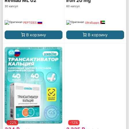
Revilab ML 02
Iron 20 mg
30 капсул
60 капсул
PEPTIDES
UltraSupps
В корзину
В корзину
-22%
-12%