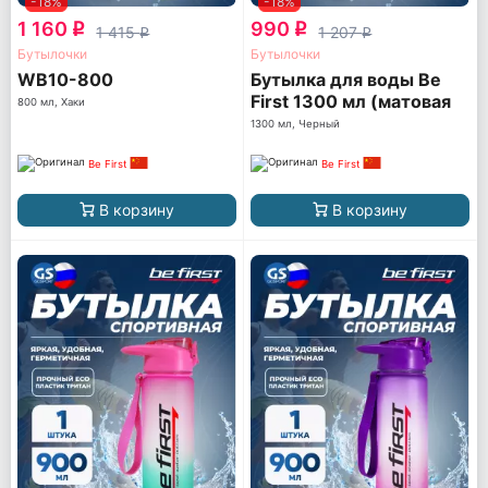
-18%
-18%
1 160
990
q
q
1 415
1 207
q
q
Бутылочки
Бутылочки
WB10-800
Бутылка для воды Be
First 1300 мл (матовая
800 мл, Хаки
TS1300-FOROST)
1300 мл, Черный
Be First
Be First
В корзину
В корзину