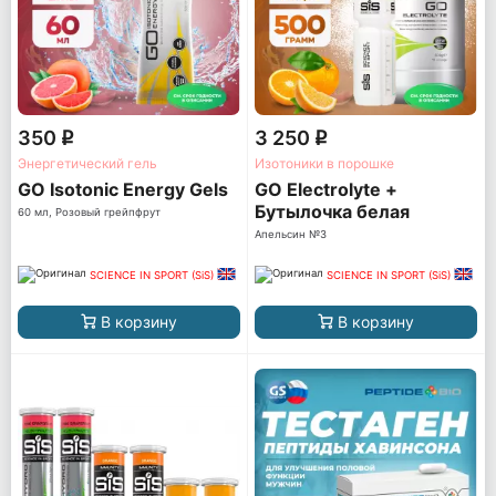
350
3 250
q
q
Энергетический гель
Изотоники в порошке
GO Isotonic Energy Gels
GO Electrolyte +
Бутылочка белая
60 мл, Розовый грейпфрут
Апельсин №3
SCIENCE IN SPORT (SiS)
SCIENCE IN SPORT (SiS)
В корзину
В корзину