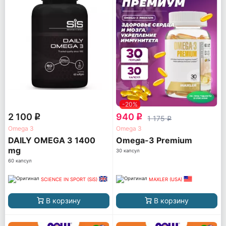
-20%
2 100
940
q
q
1 175
q
Omega 3
Omega 3
DAILY OMEGA 3 1400
Omega-3 Premium
mg
30 капсул
60 капсул
SCIENCE IN SPORT (SiS)
MAXLER (USA)
В корзину
В корзину