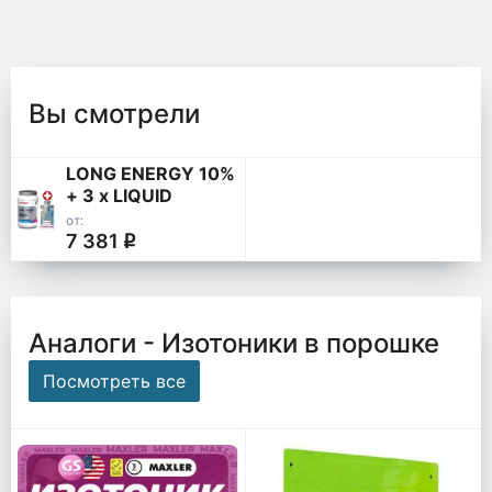
Вы смотрели
LONG ENERGY 10%
+ 3 x LIQUID
ENERGY PLUS 70 г
от:
7 381
q
Аналоги - Изотоники в порошке
Посмотреть все