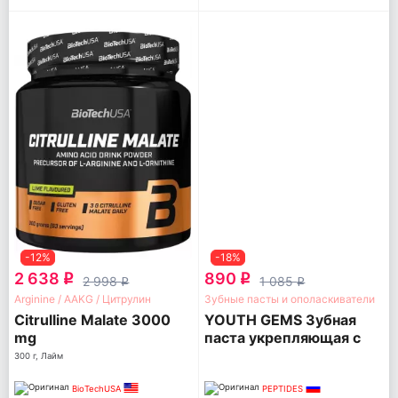
-12%
-18%
2 638
890
q
q
2 998
1 085
q
q
Arginine / AAKG / Цитрулин
Зубные пасты и ополаскиватели
Citrulline Malate 3000
YOUTH GEMS Зубная
mg
паста укрепляющая с
пептидами
300 г, Лайм
BioTechUSA
PEPTIDES