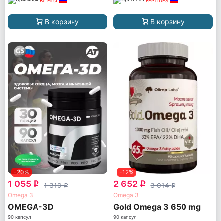
Be First
PEPTIDES
В корзину
В корзину
-20%
-12%
1 055
2 652
q
q
1 319
3 014
q
q
Omega 3
Omega 3
OMEGA-3D
Gold Omega 3 650 mg
90 капсул
90 капсул