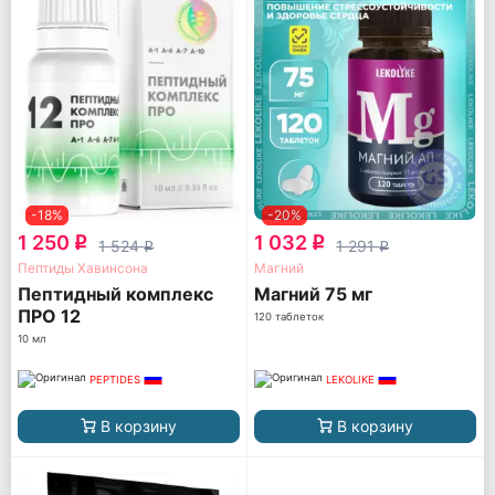
-18%
-20%
1 250
1 032
q
q
1 524
1 291
q
q
Пептиды Хавинсона
Магний
Пептидный комплекс
Магний 75 мг
ПРО 12
120 таблеток
10 мл
PEPTIDES
LEKOLIKE
В корзину
В корзину