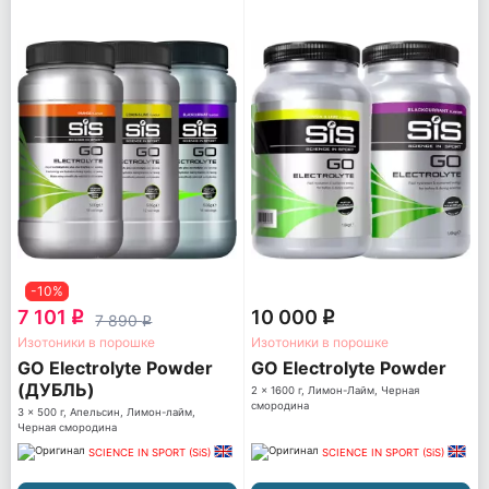
-10%
7 101
10 000
q
q
7 890
q
Изотоники в порошке
Изотоники в порошке
GO Electrolyte Powder
GO Electrolyte Powder
(ДУБЛЬ)
2 x 1600 г, Лимон-Лайм, Черная
смородина
3 x 500 г, Апельсин, Лимон-лайм,
Черная смородина
SCIENCE IN SPORT (SiS)
SCIENCE IN SPORT (SiS)