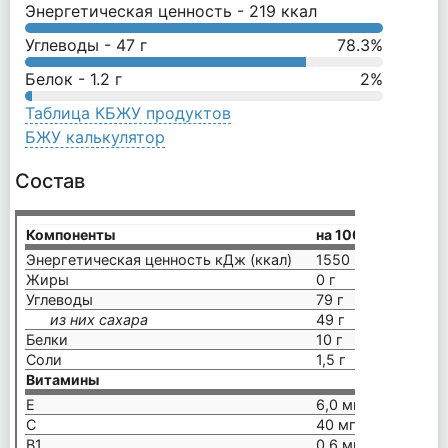
Энергетическая ценность -
219
ккал
Углеводы -
47
г
78.3
%
Белок -
1.2
г
2
%
Таблица КБЖУ продуктов
БЖУ калькулятор
Состав
Компоненты
на 100 г
Энергетическая ценность кДж (ккал)
1550 (365)
Жиры
0 г
Углеводы
79 г
из них сахара
49 г
Белки
10 г
Соли
1,5 г
Витамины
E
6,0 мг
C
40 мг
B1
0,6 мг