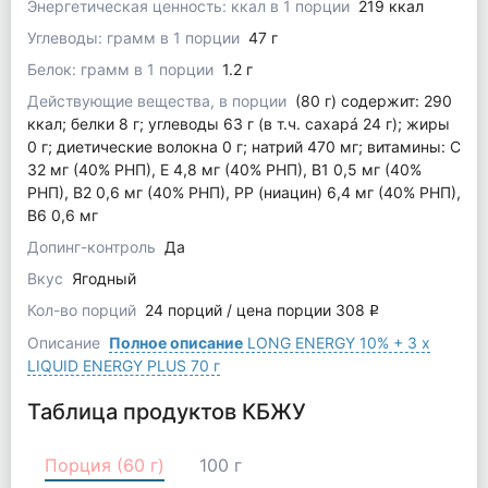
Энергетическая ценность: ккал в 1 порции
219 ккал
Углеводы: грамм в 1 порции
47 г
Белок: грамм в 1 порции
1.2 г
Действующие вещества, в порции
(80 г) содержит: 290
ккал; белки 8 г; углеводы 63 г (в т.ч. сахарá 24 г); жиры
0 г; диетические волокна 0 г; натрий 470 мг; витамины: C
32 мг (40% РНП), Е 4,8 мг (40% РНП), В1 0,5 мг (40%
РНП), В2 0,6 мг (40% РНП), РР (ниацин) 6,4 мг (40% РНП),
В6 0,6 мг
Допинг-контроль
Да
Вкус
Ягодный
Кол-во порций
24 порций / цена порции 308
q
Описание
Полное описание
LONG ENERGY 10% + 3 x
LIQUID ENERGY PLUS 70 г
Таблица продуктов КБЖУ
Порция (60 г)
100 г