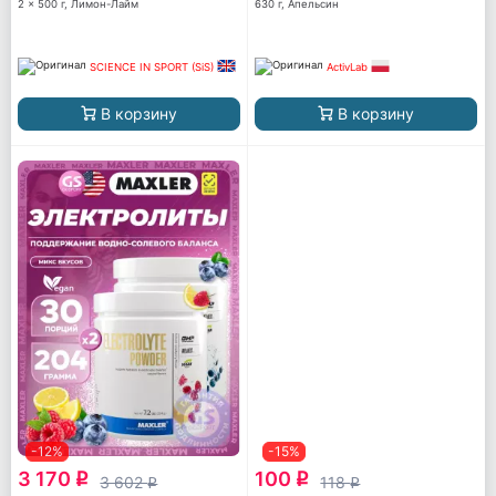
2 x 500 г, Лимон-Лайм
630 г, Апельсин
SCIENCE IN SPORT (SiS)
ActivLab
В корзину
В корзину
-12%
-15%
3 170
100
q
q
3 602
118
q
q