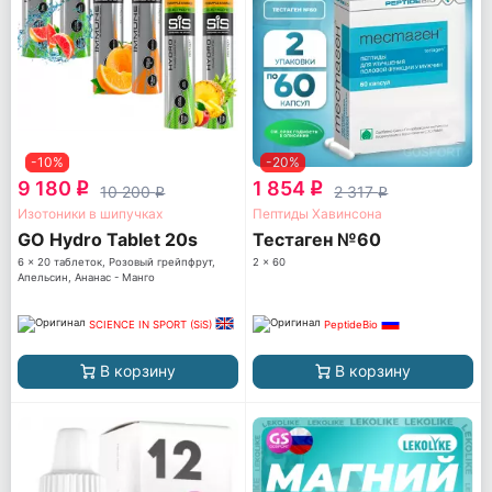
-10%
-20%
9 180
1 854
q
q
10 200
2 317
q
q
Изотоники в шипучках
Пептиды Хавинсона
GO Hydro Tablet 20s
Тестаген №60
6 x 20 таблеток, Розовый грейпфрут,
2 x 60
Апельсин, Ананас - Манго
SCIENCE IN SPORT (SiS)
PeptideBio
В корзину
В корзину