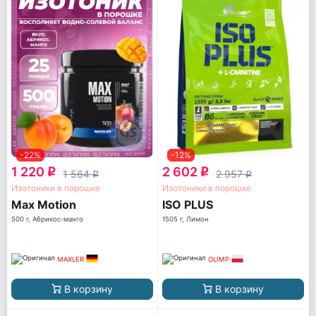
-22%
-12%
1 220
2 602
q
q
1 564
2 957
q
q
Изотоники в порошке
Изотоники в порошке
Max Motion
ISO PLUS
500 г, Абрикос-манго
1505 г, Лимон
MAXLER
OLIMP
В корзину
В корзину