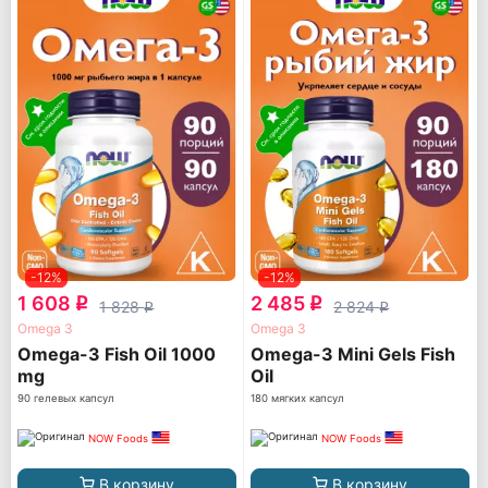
-12%
-12%
1 608
2 485
q
q
1 828
2 824
q
q
Omega 3
Omega 3
Omega-3 Fish Oil 1000
Omega-3 Mini Gels Fish
mg
Oil
90 гелевых капсул
180 мягких капсул
NOW Foods
NOW Foods
В корзину
В корзину