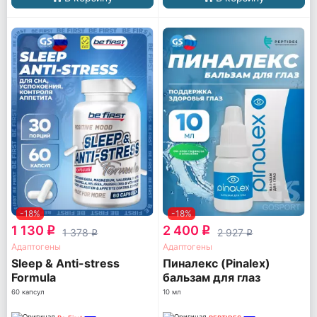
-18%
-18%
1 130
2 400
q
q
1 378
2 927
q
q
Адаптогены
Адаптогены
Sleep & Anti-stress
Пиналекс (Pinalex)
Formula
бальзам для глаз
60 капсул
10 мл