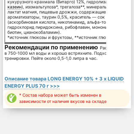
кукурузного крахмала (Витарго) 12%, гидролизаты белков 1
казеин
), изомальтулоза*, трегалоза**, минералы (цитрат натр
лактат магния, пищевые дрожжи, содержащие хром, лактат 
ароматизаторы, таурин 0,5%, краситель — сок красной све
(аскорбиновая кислота, никотинамид, альфа-токоферилацета
гидрохлорид пиридоксина, рибофлавин, мононитрат тиамина
биотин, цианокобаламин).
*источник глюкозы и фруктозы, **источник глюкозы.
Рекомендации по применению
Растворите 4-5 
в 750-1000 мл воды и хорошо встряхните. Подходит для прие
тренировки. Пейте около 0,5-1,0 литра в час.
Описание товара LONG ENERGY 10% + 3 x LIQUID
ENERGY PLUS 70 г >>>
* Состав набора может быть изменен в
зависимости от наличия вкусов на складе