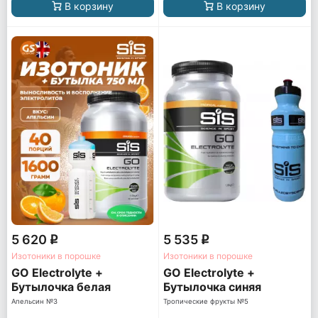
В корзину
В корзину
5 620
5 535
q
q
Изотоники в порошке
Изотоники в порошке
GO Electrolyte +
GO Electrolyte +
Бутылочка белая
Бутылочка синяя
Апельсин №3
Тропические фрукты №5