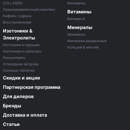
COLLAGEN
Минералы
Предтренировочный комплекс
Витамины
Кофеин, гуарана
Витамин A
Восстановление
Минералы
Изотоники &
Минералы
Электролиты
Минералы раздельные
Изотоники в порошке
Кальций & магний
Изотоники в шипучках
Концентраты
Углеводная загрузка
Солевые таблетки
Скидки и акции
Партнерская программа
Для дилеров
Бренды
Доставка и оплата
Статьи