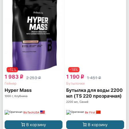
-12%
-18%
1 983
1 190
q
q
2 253
1 451
q
q
Гейнер
Бутылочки
Hyper Mass
Бутылка для воды 2200
мл (TS 220 прозрачная)
1000 г, Клубника
2200 мл, Синий
BioTechUSA
Be First
В корзину
В корзину