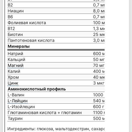
B2
0,7 мг
Ниацин
8,0 мг
B6
0,7 мг
Фолиевая кислота
100 мкг
B12
1,3 мкг
Биотин
25 мкг
Пантотеновая кислота
3,0 мг
Минералы
Натрий
600 мг
Кальций
50 мг
Магний
70 мг
Калий
400 мг
Хром
40 мкг
Цинк
3 мкг
Аминокислотный профиль
L-Валин
1000 мг
L-Лейцин
540 мг
L-Изойлецин
600 г
Глютаминовая кислота + глютамин
1100 мг
Таурин
500 мг
Ингредиенты: глюкоза, мальтодекстрин, сахароза, гидролиз