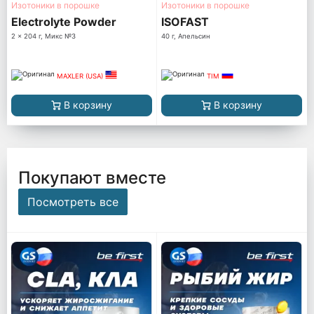
Изотоники в порошке
Изотоники в порошке
Electrolyte Powder
ISOFAST
2 x 204 г, Микс №3
40 г, Апельсин
MAXLER (USA)
TIM
В корзину
В корзину
Покупают вместе
Посмотреть все