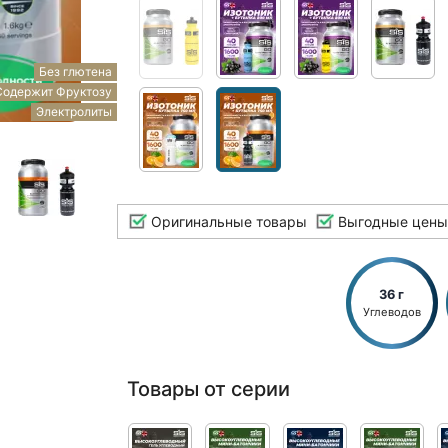
Без глютена
Содержит Фруктозу
Электролиты
Оригинальные товары
Выгодные цены
36 г
Углеводов
Товары от серии