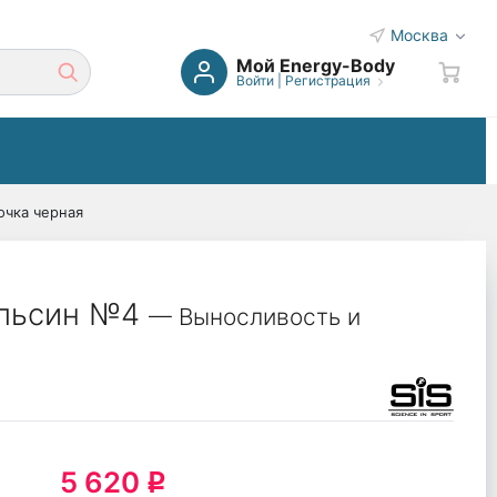
Москва
Мой Energy-Body
Войти
|
Регистрация
очка черная
пельсин №4
— Выносливость и
5 620
q