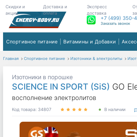
Скидки и
Доставка и
Экспресс
О
акции
оплата
доставка
з
+7 (499) 350-
Заказать звонок
Спортивное питание
Витамины и Добавки
Аксес
Главная
Спортивное питание
Изотоники & электролиты
Изот
Изотоники в порошке
SCIENCE IN SPORT (SiS)
GO El
восполнение электролитов
Код товара: 34807
В наличии