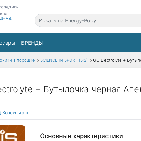
тследить
аказ
44-54
суары
БРЕНДЫ
оники в порошке
SCIENCE IN SPORT (SiS)
GO Electrolyte + Бутыл
ectrolyte + Бутылочка черная А
Консультант
Основные характеристики