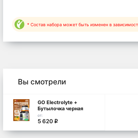
* Состав набора может быть изменен в зависимост
Вы смотрели
GO Electrolyte +
Бутылочка черная
от:
5 620
q