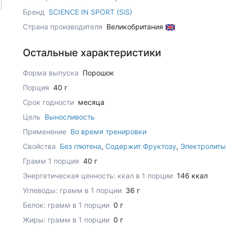
Бренд
SCIENCE IN SPORT (SiS)
Страна производителя
Великобритания
Остальные характеристики
Форма выпуска
Порошок
Порция
40 г
Срок годности
месяца
Цель
Выносливость
Применение
Во время тренировки
Свойства
Без глютена
,
Содержит Фруктозу
,
Электролиты
Грамм 1 порция
40 г
Энергетическая ценность: ккал в 1 порции
146 ккал
Углеводы: грамм в 1 порции
36 г
Белок: грамм в 1 порции
0 г
Жиры: грамм в 1 порции
0 г