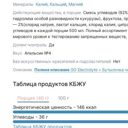
Минералы
Калий
,
Кальций
,
Магний
Действующие вещества, в порции
Смесь углеводов (92%
гидролиза особой разновидности кукурузы), фруктоза, п
— 2%(хлорид натрия, лактат кальция, хлорид калия, цитра
углеводов в каждой порции 500 мл. Полный ассортимент
мирового уровня к тестированию запрещенных веществ, 
Допинг-контроль
Да
Вкус
Апельсин №4
Без искусственных красителей и подсластителей
Нет
Описание
Полное описание
GO Electrolyte + Бутылочка 
Таблица продуктов КБЖУ
Порция (40 г)
100 г
Энергетическая ценность -
146
ккал
Углеводы -
36
г
Таблица КБЖУ продуктов