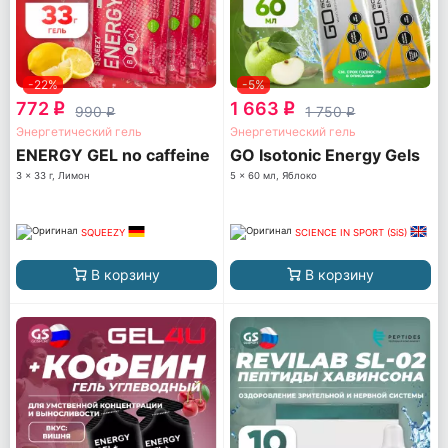
-22%
-5%
772
1 663
q
q
990
1 750
q
q
Энергетический гель
Энергетический гель
ENERGY GEL no caffeine
GO Isotonic Energy Gels
3 x 33 г, Лимон
5 x 60 мл, Яблоко
SQUEEZY
SCIENCE IN SPORT (SiS)
В корзину
В корзину