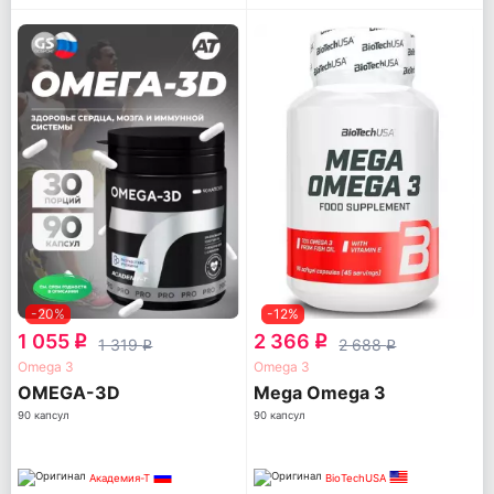
-20%
-12%
1 055
2 366
q
q
1 319
2 688
q
q
Omega 3
Omega 3
OMEGA-3D
Mega Omega 3
90 капсул
90 капсул
Академия-Т
BioTechUSA