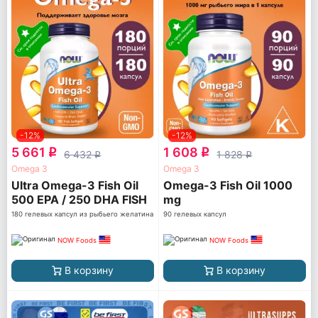
-12%
-12%
5 661
1 608
q
q
6 432
1 828
q
q
Omega 3
Omega 3
Ultra Omega-3 Fish Oil
Omega-3 Fish Oil 1000
500 EPA / 250 DHA FISH
mg
GELATIN
180 гелевых капсул из рыбьего желатина
90 гелевых капсул
NOW Foods
NOW Foods
В корзину
В корзину