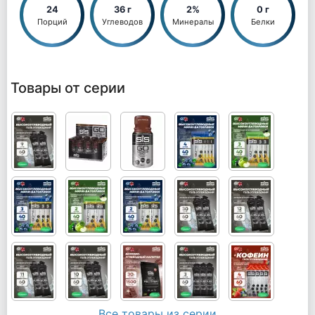
24
36 г
2%
0 г
Порций
Углеводов
Минералы
Белки
Товары от серии
Все товары из серии