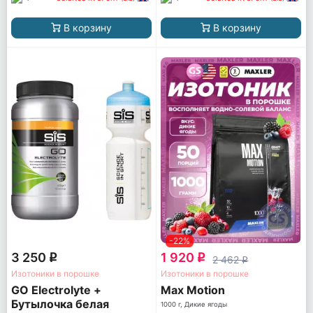
В корзину
В корзину
-22%
3 250
1 920
q
q
2 462
q
Изотоники в порошке
Изотоники в порошке
GO Electrolyte +
Max Motion
Бутылочка белая
1000 г, Дикие ягоды