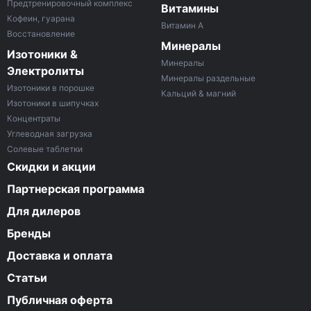
Предтренировочный комплекс
Витамины
Кофеин, гуарана
Витамин A
Восстановление
Минералы
Изотоники &
Минералы
Электролиты
Минералы раздельные
Изотоники в порошке
Кальций & магний
Изотоники в шипучках
Концентраты
Углеводная загрузка
Солевые таблетки
Скидки и акции
Партнерская программа
Для дилеров
Бренды
Доставка и оплата
Статьи
Публичная оферта