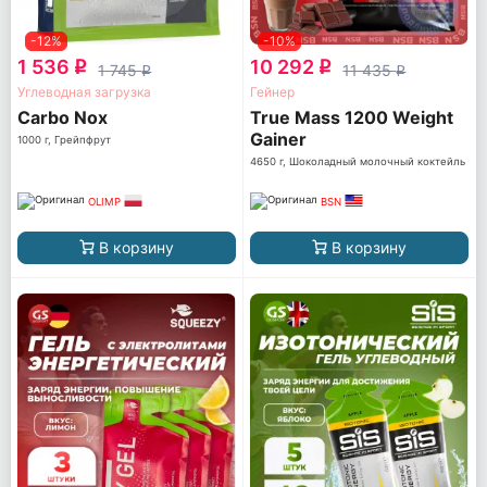
-12%
-10%
1 536
10 292
q
q
1 745
11 435
q
q
Углеводная загрузка
Гейнер
Carbo Nox
True Mass 1200 Weight
Gainer
1000 г, Грейпфрут
4650 г, Шоколадный молочный коктейль
OLIMP
BSN
В корзину
В корзину