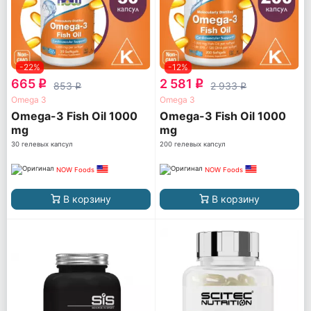
-22%
-12%
665
2 581
q
q
853
2 933
q
q
Omega 3
Omega 3
Omega-3 Fish Oil 1000
Omega-3 Fish Oil 1000
mg
mg
30 гелевых капсул
200 гелевых капсул
NOW Foods
NOW Foods
В корзину
В корзину