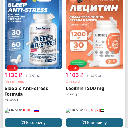
-18%
-18%
1 130
1 103
q
q
1 378
1 345
q
q
Адаптогены
Omega 3
Sleep & Anti-stress
Lecithin 1200 mg
Formula
30 капсул
60 капсул
Be First
UltraSupps
В корзину
В корзину