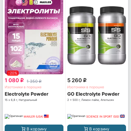
-20%
1 080
5 260
q
q
1 350
q
Изотоники в порошке
Изотоники в порошке
Electrolyte Powder
GO Electrolyte Powder
15 х 6,8 г, Натуральный
2 x 500 г, Лимон-лайм, Апельсин
MAXLER (USA)
SCIENCE IN SPORT (SiS)
В корзину
В корзину