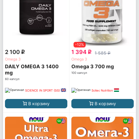
-12%
2 100
1 394
q
q
1 585
q
Omega 3
Omega 3
DAILY OMEGA 3 1400
Omega 3 700 mg
mg
100 капсул
60 капсул
SCIENCE IN SPORT (SiS)
Scitec Nutrition
В корзину
В корзину