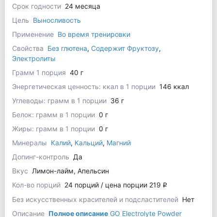
Срок годности
24 месяца
Цель
Выносливость
Применение
Во время тренировки
Свойства
Без глютена
,
Содержит Фруктозу
,
Электролиты
Грамм 1 порция
40 г
Энергетическая ценность: ккал в 1 порции
146 ккал
Углеводы: грамм в 1 порции
36 г
Белок: грамм в 1 порции
0 г
Жиры: грамм в 1 порции
0 г
Минералы
Калий
,
Кальций
,
Магний
Допинг-контроль
Да
Вкус
Лимон-лайм, Апельсин
Кол-во порций
24 порций / цена порции 219
q
Без искусственных красителей и подсластителей
Нет
Описание
Полное описание
GO Electrolyte Powder