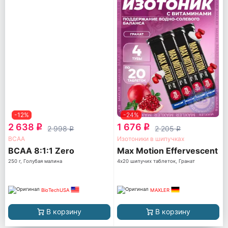
-12%
-24%
2 638
1 676
q
q
2 998
2 205
q
q
ВСАА
Изотоники в шипучках
BCAA 8:1:1 Zero
Max Motion Effervescent
250 г, Голубая малина
4х20 шипучих таблеток, Гранат
BioTechUSA
MAXLER
В корзину
В корзину