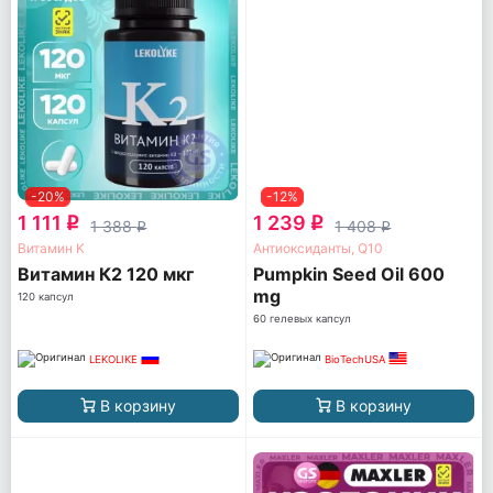
-20%
-12%
1 111
1 239
q
q
1 388
1 408
q
q
Витамин K
Антиоксиданты, Q10
Витамин К2 120 мкг
Pumpkin Seed Oil 600
mg
120 капсул
60 гелевых капсул
LEKOLIKE
BioTechUSA
В корзину
В корзину