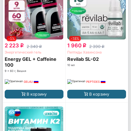
-5%
-18%
2 223
1 960
q
q
2 340
2 390
q
q
Энергетический гель
Пептиды Хавинсона
Energy GEL + Caffeine
Revilab SL-02
100
10 мл
9 x 60 г, Вишня
GEL4U
PEPTIDES
В корзину
В корзину