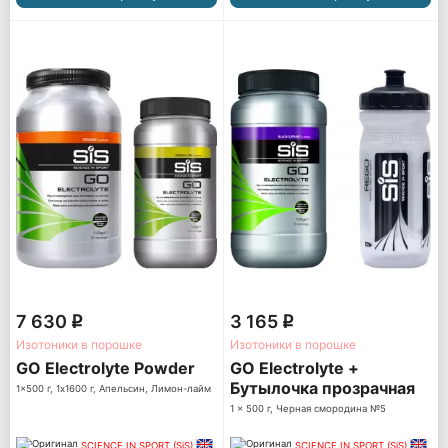
7 630
3 165
q
q
Изотоники в порошке
Изотоники в порошке
GO Electrolyte Powder
GO Electrolyte +
Бутылочка прозрачная
1x500 г, 1x1600 г, Апельсин, Лимон-лайм
1 x 500 г, Черная смородина №5
SCIENCE IN SPORT (SiS)
SCIENCE IN SPORT (SiS)