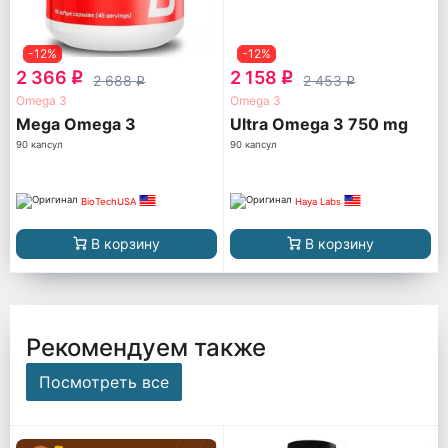
-12%
-12%
2 366
2 158
q
q
2 688
2 453
q
q
Omega 3
Omega 3
Mega Omega 3
Ultra Omega 3 750 mg
90 капсул
90 капсул
BioTechUSA
Haya Labs
В корзину
В корзину
Рекомендуем также
Посмотреть все