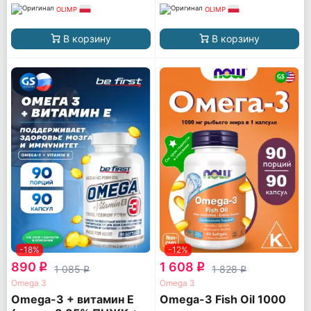
OLIMP
OLIMP
В корзину
В корзину
-18%
-12%
890
1 608
q
q
1 085
1 828
q
q
Omega 3
Omega 3
Omega-3 + витамин Е
Omega-3 Fish Oil 1000