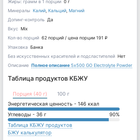
Жиры: грамм в 1 порции
0 г
Минералы
Калий
,
Кальций
,
Магний
Допинг-контроль
Да
Вкус
Mix
Кол-во порций
62 порций / цена порции 191
q
Упаковка
Банка
Без искусственных красителей и подсластителей
Нет
Описание
Полное описание
5x500 GO Electrolyte Powder
Таблица продуктов КБЖУ
Порция (40 г)
100 г
Энергетическая ценность -
146
ккал
Углеводы -
36
г
90
%
Таблица КБЖУ продуктов
БЖУ калькулятор