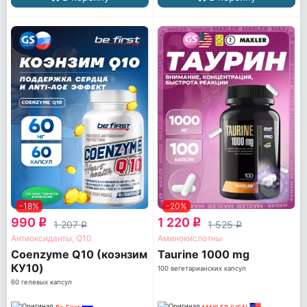
-18%
-20%
990
1 220
q
q
1 207
1 525
q
q
Антиоксиданты, Q10
Аминокислотны
Coenzyme Q10 (коэнзим
Taurine 1000 mg
КУ10)
100 вегетарианских капсул
60 гелевых капсул