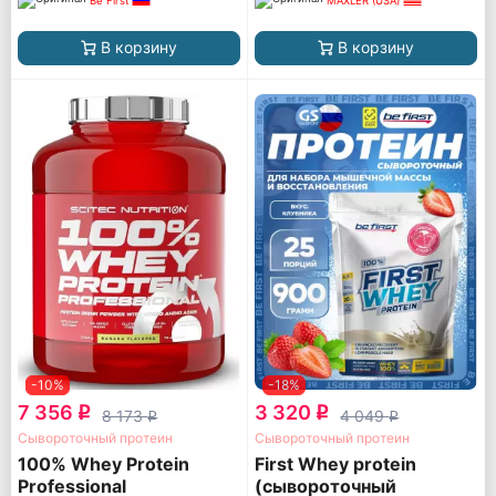
Be First
MAXLER (USA)
В корзину
В корзину
-10%
-18%
7 356
3 320
q
q
8 173
4 049
q
q
Сывороточный протеин
Сывороточный протеин
100% Whey Protein
First Whey protein
Professional
(сывороточный