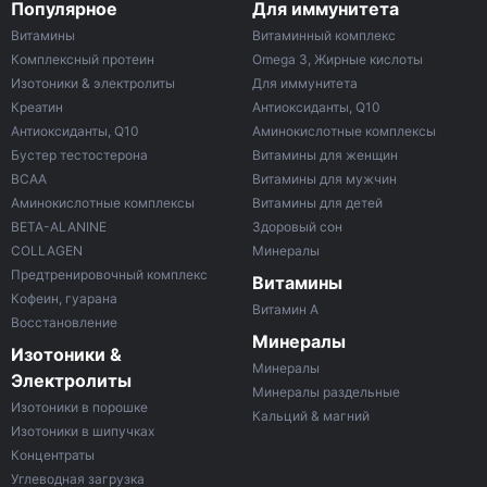
Популярное
Для иммунитета
Витамины
Витаминный комплекс
Комплексный протеин
Omega 3, Жирные кислоты
Изотоники & электролиты
Для иммунитета
Креатин
Антиоксиданты, Q10
Антиоксиданты, Q10
Аминокислотные комплексы
Бустер тестостерона
Витамины для женщин
ВСАА
Витамины для мужчин
Аминокислотные комплексы
Витамины для детей
BETA-ALANINE
Здоровый сон
COLLAGEN
Минералы
Предтренировочный комплекс
Витамины
Кофеин, гуарана
Витамин A
Восстановление
Минералы
Изотоники &
Минералы
Электролиты
Минералы раздельные
Изотоники в порошке
Кальций & магний
Изотоники в шипучках
Концентраты
Углеводная загрузка