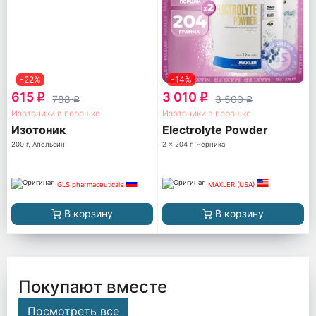
-22%
-14%
615
3 010
q
q
788
3 500
q
q
Изотоники в порошке
Изотоники в порошке
Изотоник
Electrolyte Powder
200 г, Апельсин
2 x 204 г, Черника
GLS pharmaceuticals
MAXLER (USA)
В корзину
В корзину
Покупают вместе
Посмотреть все