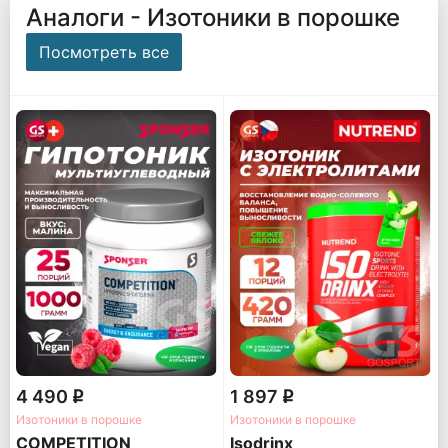
Аналоги - Изотоники в порошке
Посмотреть все
4 490
1 897
q
q
Изотоники в порошке
Изотоники в порошке
COMPETITION
Isodrinx