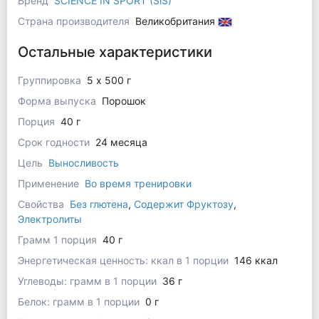
Бренд
SCIENCE IN SPORT (SiS)
Страна производителя
Великобритания
Остальные характеристики
Группировка
5 x 500 г
Форма выпуска
Порошок
Порция
40 г
Срок годности
24 месяца
Цель
Выносливость
Применение
Во время тренировки
Свойства
Без глютена
,
Содержит Фруктозу
,
Электролиты
Грамм 1 порция
40 г
Энергетическая ценность: ккал в 1 порции
146 ккал
Углеводы: грамм в 1 порции
36 г
Белок: грамм в 1 порции
0 г