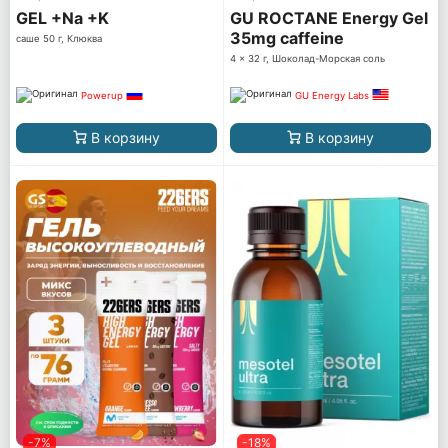
GEL +Na +K
GU ROCTANE Energy Gel
35mg caffeine
саше 50 г, Клюква
4 x 32 г, Шоколад-Морская соль
Powerup
GU Energy Labs
В корзину
В корзину
-7%
-18%