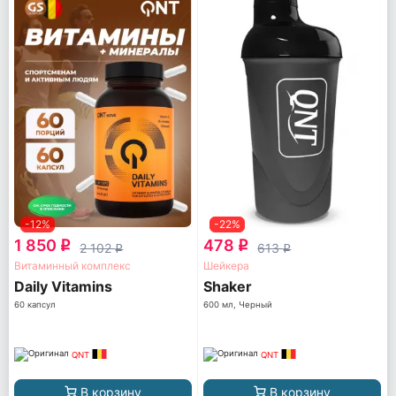
-12%
-22%
1 850
478
q
q
2 102
613
q
q
Витаминный комплекс
Шейкера
Daily Vitamins
Shaker
60 капсул
600 мл, Черный
QNT
QNT
В корзину
В корзину