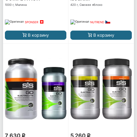
1000 г, Малина
420 г, Свежее яблоко
SPONSER
NUTREND
В корзину
В корзину
7 630
5 260
q
q