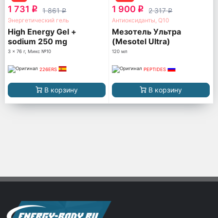
1 731
1 900
q
q
1 861
2 317
q
q
Энергетический гель
Антиоксиданты, Q10
High Energy Gel +
Мезотель Ультра
sodium 250 mg
(Mesotel Ultra)
3 x 76 г, Микс №10
120 мл
226ERS
PEPTIDES
В корзину
В корзину