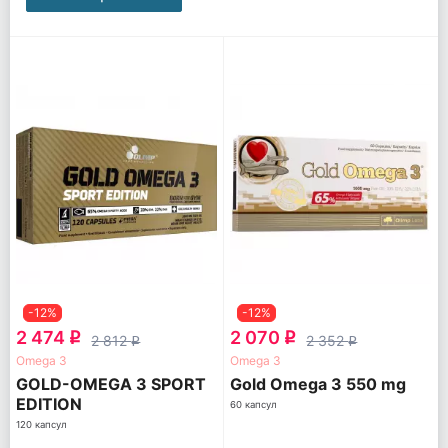
-12%
-12%
2 474
2 070
q
q
2 812
2 352
q
q
Omega 3
Omega 3
GOLD-OMEGA 3 SPORT
Gold Omega 3 550 mg
EDITION
60 капсул
120 капсул