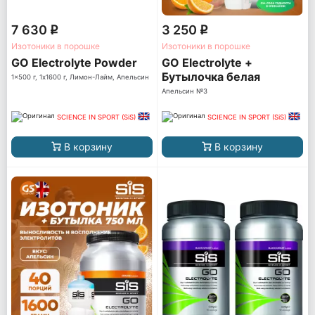
7 630
3 250
q
q
Изотоники в порошке
Изотоники в порошке
GO Electrolyte Powder
GO Electrolyte +
Бутылочка белая
1x500 г, 1x1600 г, Лимон-Лайм, Апельсин
Апельсин №3
SCIENCE IN SPORT (SiS)
SCIENCE IN SPORT (SiS)
В корзину
В корзину