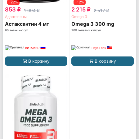
-22%
-12%
853
2 215
q
q
1 094
2 517
q
q
Адаптогены
Omega 3
Астаксантин 4 мг
Omega 3 300 mg
60 веган капсул
200 гелевых капсул
ВИТАМИР
Haya Labs
В корзину
В корзину