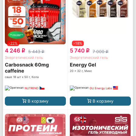
-22%
-18%
4 246
5 740
q
q
5 443
7 000
q
q
Энергетический гель
Энергетический гель
Carbosnack 60mg
Energy Gel
caffeine
20 x 32 г, Микс
саше 18 шт x 50 г, Кола
NUTREND
GU Energy Labs
В корзину
В корзину