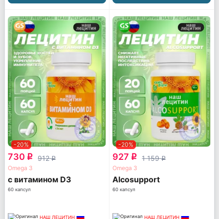
-20%
-20%
730
927
q
q
912
1 159
q
q
Omega 3
Omega 3
с витамином D3
Alcosupport
60 капсул
60 капсул
НАШ ЛЕЦИТИН
НАШ ЛЕЦИТИН