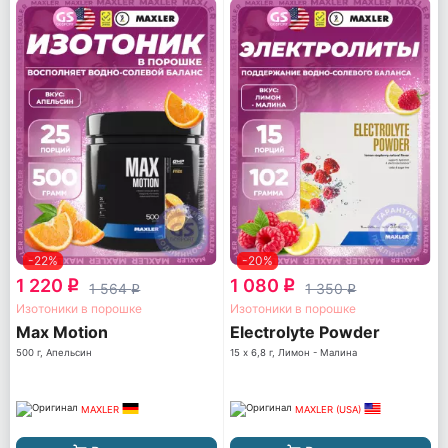
-22%
-20%
1 220
1 080
q
q
1 564
1 350
q
q
Изотоники в порошке
Изотоники в порошке
Max Motion
Electrolyte Powder
500 г, Апельсин
15 х 6,8 г, Лимон - Малина
MAXLER
MAXLER (USA)