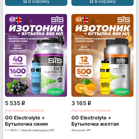
В корзину
В корзину
5 535
3 165
q
q
Изотоники в порошке
Изотоники в порошке
GO Electrolyte +
GO Electrolyte +
Бутылочка синяя
Бутылочка желтая
1 x 1600 г, Черная смородина №2
Апельсин №1