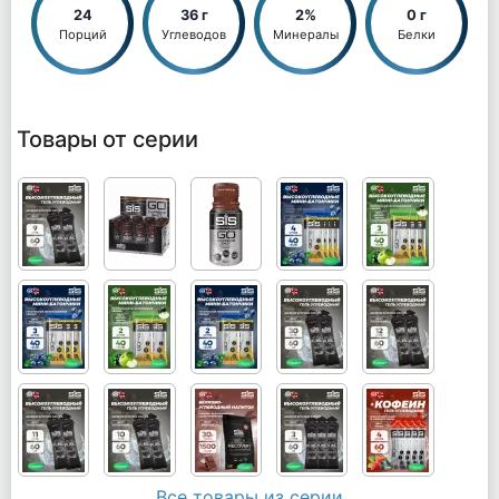
24
36 г
2%
0 г
Порций
Углеводов
Минералы
Белки
Товары от серии
Все товары из серии