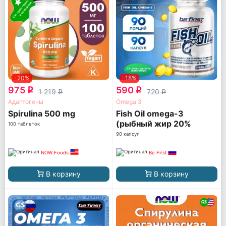
-20%
-18%
975
590
q
q
1 219
720
q
q
Адаптогены
Omega 3
Spirulina 500 mg
Fish Oil omega-3
(рыбный жир 20%
100 таблеток
ПНЖК)
90 капсул
NOW Foods
Be First
В корзину
В корзину