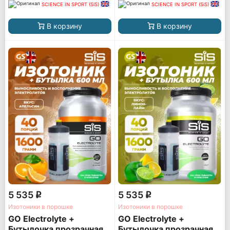
SCIENCE IN SPORT (SiS)
SCIENCE IN SPORT (SiS)
В корзину
В корзину
5 535
5 535
q
q
Изотоники в порошке
Изотоники в порошке
GO Electrolyte +
GO Electrolyte +
Бутылочка прозрачная
Бутылочка прозрачная