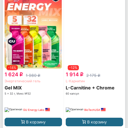
-18%
-12%
1 624
1 914
q
q
1 980
2 175
q
q
Энергетический гель
L-Карнитин
Gel MIX
L-Carnitine + Chrome
5 x 32 г, Микс №32
60 капсул
GU Energy Labs
BioTechUSA
В корзину
В корзину