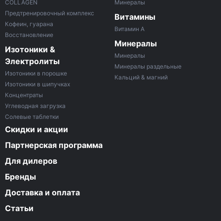
COLLAGEN
Минералы
Предтренировочный комплекс
Витамины
Кофеин, гуарана
Витамин A
Восстановление
Минералы
Изотоники &
Минералы
Электролиты
Минералы раздельные
Изотоники в порошке
Кальций & магний
Изотоники в шипучках
Концентраты
Углеводная загрузка
Солевые таблетки
Скидки и акции
Партнерская программа
Для дилеров
Бренды
Доставка и оплата
Статьи