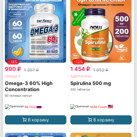
-18%
-12%
990
1 454
q
q
1 207
1 652
q
q
Omega 3
Адаптогены
Omega-3 60% High
Spirulina 500 mg
Concentration
200 таблеток
60 гелевых капсул
Be First
NOW Foods
В корзину
В корзину