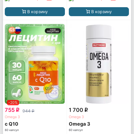
В корзину
В корзину
-20%
755
1 700
q
q
944
q
Omega 3
Omega 3
с Q10
Omega 3
60 капсул
60 капсул