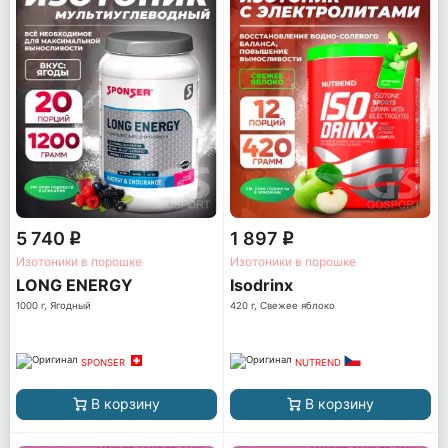
5 740
1 897
q
q
Изотоники в порошке
Изотоники в порошке
LONG ENERGY
Isodrinx
1000 г, Ягодный
420 г, Свежее яблоко
SPONSER
NUTREND
В корзину
В корзину