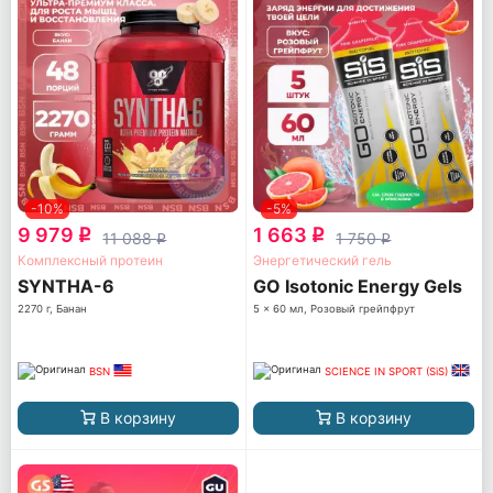
-10%
-5%
9 979
1 663
q
q
11 088
1 750
q
q
Комплексный протеин
Энергетический гель
SYNTHA-6
GO Isotonic Energy Gels
2270 г, Банан
5 x 60 мл, Розовый грейпфрут
BSN
SCIENCE IN SPORT (SiS)
В корзину
В корзину