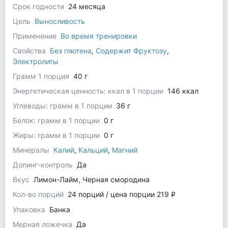
Срок годности
24 месяца
Цель
Выносливость
Применение
Во время тренировки
Свойства
Без глютена
,
Содержит Фруктозу
,
Электролиты
Грамм 1 порция
40 г
Энергетическая ценность: ккал в 1 порции
146 ккал
Углеводы: грамм в 1 порции
36 г
Белок: грамм в 1 порции
0 г
Жиры: грамм в 1 порции
0 г
Минералы
Калий
,
Кальций
,
Магний
Допинг-контроль
Да
Вкус
Лимон-Лайм, Черная смородина
Кол-во порций
24 порций / цена порции 219
q
Упаковка
Банка
Мерная ложечка
Да