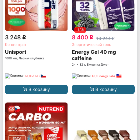
-18%
3 248
8 400
q
q
10 244
q
Концентрат
Энергетический гель
Unisport
Energy Gel 40 mg
caffeine
1000 мл, Лесная клубника
24 x 32 г, Ежевика Джет
NUTREND
GU Energy Labs
В корзину
В корзину