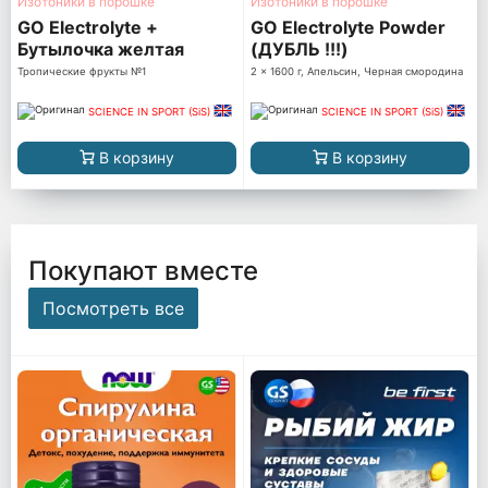
Изотоники в порошке
Изотоники в порошке
GO Electrolyte +
GO Electrolyte Powder
Бутылочка желтая
(ДУБЛЬ !!!)
Тропические фрукты №1
2 x 1600 г, Апельсин, Черная смородина
SCIENCE IN SPORT (SiS)
SCIENCE IN SPORT (SiS)
В корзину
В корзину
Покупают вместе
Посмотреть все