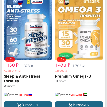
-18%
-18%
1 130
1 470
q
q
1 378
1 793
q
q
Адаптогены
Omega 3
Sleep & Anti-stress
Premium Omega-3
Formula
30 капсул
60 капсул
Be First
UltraSupps
В корзину
В корзину