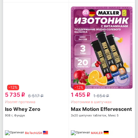
-12%
-12%
5 735
1 455
q
q
6 517
1 654
q
q
Изолят протеина
Изотоники в шипучках
Iso Whey Zero
Max Motion Effervescent
908 г, Фундук
3х20 шипучих таблеток, Микс 5
BioTechUSA
MAXLER