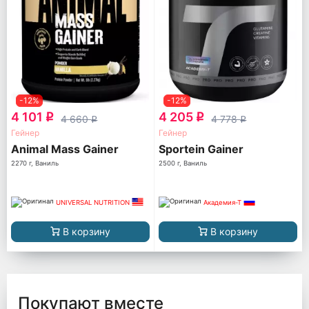
-12%
-12%
4 101
4 205
q
q
4 660
4 778
q
q
Гейнер
Гейнер
Animal Mass Gainer
Sportein Gainer
2270 г, Ваниль
2500 г, Ваниль
UNIVERSAL NUTRITION
Академия-Т
В корзину
В корзину
Покупают вместе