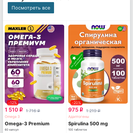
Посмотреть все
-12%
-20%
1 510
975
q
q
1 716
1 219
q
q
Omega 3
Адаптогены
Omega-3 Premium
Spirulina 500 mg
60 капсул
100 таблеток