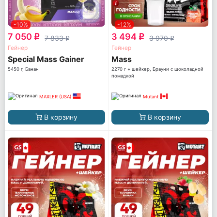
-10%
-12%
7 050
3 494
q
q
7 833
3 970
q
q
Гейнер
Гейнер
Special Mass Gainer
Mass
5450 г, Банан
2270 г + шейкер, Брауни с шоколадной
помадкой
MAXLER (USA)
Mutant
В корзину
В корзину