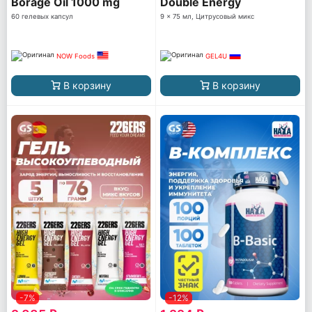
Borage Oil 1000 mg
Double Energy
60 гелевых капсул
9 x 75 мл, Цитрусовый микс
NOW Foods
GEL4U
В корзину
В корзину
-7%
-12%