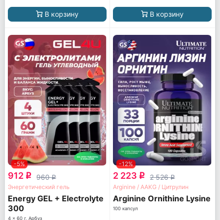
В корзину
В корзину
-5%
-12%
912
2 223
q
q
960
2 526
q
q
Энергетический гель
Arginine / AAKG / Цитрулин
Energy GEL + Electrolyte
Arginine Ornithine Lysine
300
100 капсул
4 x 60 г, Арбуз