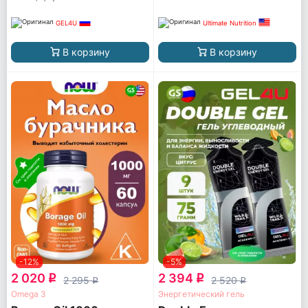
GEL4U
Ultimate Nutrition
В корзину
В корзину
-12%
-5%
2 020
2 394
q
q
2 295
2 520
q
q
Omega 3
Энергетический гель