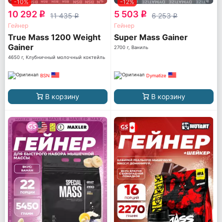
-10%
-12%
10 292
5 503
q
q
11 435
6 253
q
q
Гейнер
Гейнер
True Mass 1200 Weight
Super Mass Gainer
Gainer
2700 г, Ваниль
4650 г, Клубничный молочный коктейль
BSN
Dymatize
В корзину
В корзину