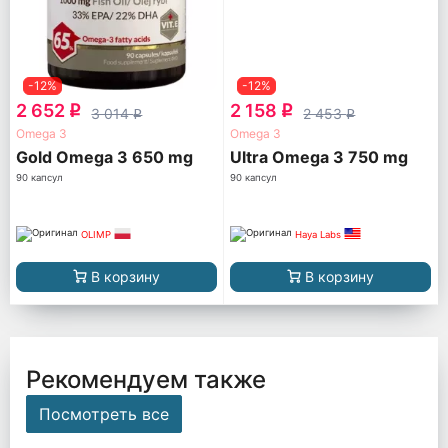
-12%
-12%
2 652
2 158
q
q
3 014
2 453
q
q
Omega 3
Omega 3
Gold Omega 3 650 mg
Ultra Omega 3 750 mg
90 капсул
90 капсул
OLIMP
Haya Labs
В корзину
В корзину
Рекомендуем также
Посмотреть все