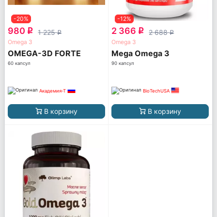
-20%
-12%
980
2 366
q
q
1 225
2 688
q
q
Omega 3
Omega 3
OMEGA-3D FORTE
Mega Omega 3
60 капсул
90 капсул
Академия-Т
BioTechUSA
В корзину
В корзину