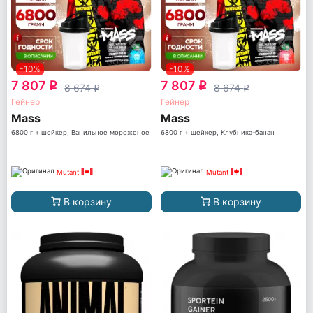
-10%
-10%
7 807
7 807
q
q
8 674
8 674
q
q
Гейнер
Гейнер
Mass
Mass
6800 г + шейкер, Ванильное мороженое
6800 г + шейкер, Клубника-банан
Mutant
Mutant
В корзину
В корзину