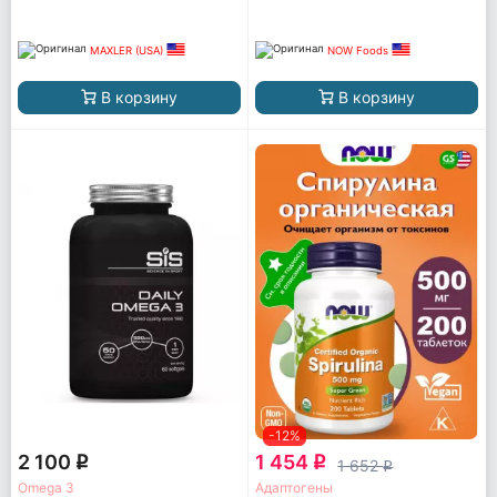
MAXLER (USA)
NOW Foods
В корзину
В корзину
-12%
2 100
1 454
q
q
1 652
q
Omega 3
Адаптогены