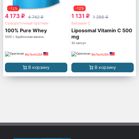
-12%
-12%
4 173
1 131
q
q
4 742
1 286
q
q
Сывороточный протеин
Витамин С
100% Pure Whey
Liposomal Vitamin C 500
mg
1000 г, Бурбонская ваниль
30 капсул
BioTechUSA
BioTechUSA
В корзину
В корзину