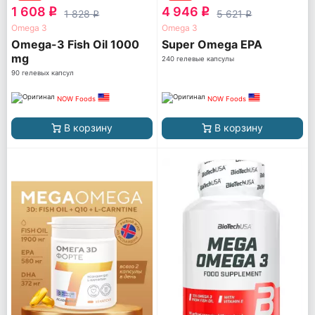
1 608
4 946
q
q
1 828
5 621
q
q
Omega 3
Omega 3
Omega-3 Fish Oil 1000
Super Omega EPA
mg
240 гелевые капсулы
90 гелевых капсул
NOW Foods
NOW Foods
В корзину
В корзину