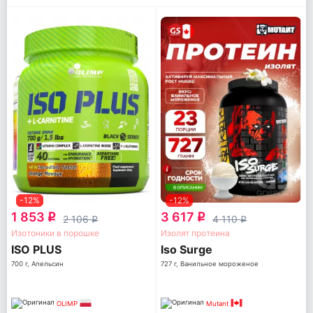
-12%
-12%
1 853
3 617
q
q
2 106
4 110
q
q
Изотоники в порошке
Изолят протеина
ISO PLUS
Iso Surge
700 г, Апельсин
727 г, Ванильное мороженое
OLIMP
Mutant