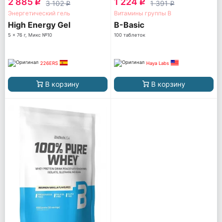
2 885
1 224
q
q
3 102
1 391
q
q
Энергетический гель
Витамины группы B
High Energy Gel
B-Basic
5 x 76 г, Микс №10
100 таблеток
226ERS
Haya Labs
В корзину
В корзину