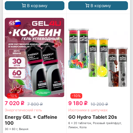
В корзину
В корзину
-10%
-10%
7 020
9 180
q
q
7 800
10 200
q
q
Энергетический гель
Изотоники в шипучках
Energy GEL + Caffeine
GO Hydro Tablet 20s
100
6 x 20 таблеток, Розовый грейпфрут,
Лимон, Кола
30 x 60 г, Вишня