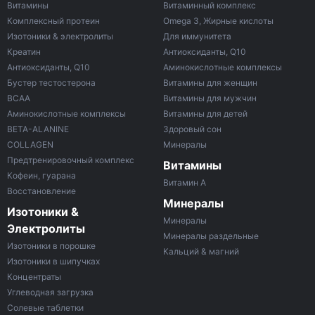
Витамины
Витаминный комплекс
Комплексный протеин
Omega 3, Жирные кислоты
Изотоники & электролиты
Для иммунитета
Креатин
Антиоксиданты, Q10
Антиоксиданты, Q10
Аминокислотные комплексы
Бустер тестостерона
Витамины для женщин
ВСАА
Витамины для мужчин
Аминокислотные комплексы
Витамины для детей
BETA-ALANINE
Здоровый сон
COLLAGEN
Минералы
Предтренировочный комплекс
Витамины
Кофеин, гуарана
Витамин A
Восстановление
Минералы
Изотоники &
Минералы
Электролиты
Минералы раздельные
Изотоники в порошке
Кальций & магний
Изотоники в шипучках
Концентраты
Углеводная загрузка
Солевые таблетки