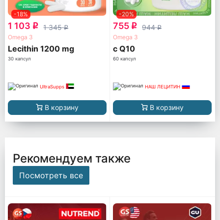
-18%
-20%
1 103
755
q
q
1 345
944
q
q
Omega 3
Omega 3
Lecithin 1200 mg
с Q10
30 капсул
60 капсул
UltraSupps
НАШ ЛЕЦИТИН
В корзину
В корзину
Рекомендуем также
Посмотреть все