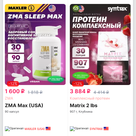
-12%
-12%
1 600
3 884
q
q
1 818
4 414
q
q
ZMA
Комплексный протеин
ZMA Max (USA)
Matrix 2 lbs
90 капсул
907 г, Клубника
MAXLER (USA)
SYNTRAX