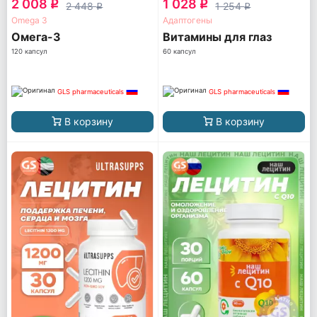
2 008
1 028
q
q
2 448
1 254
q
q
Omega 3
Адаптогены
Омега-3
Витамины для глаз
120 капсул
60 капсул
GLS pharmaceuticals
GLS pharmaceuticals
В корзину
В корзину