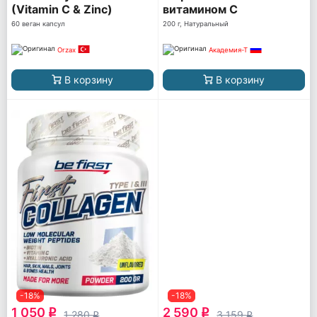
(Vitamin C & Zinc)
витамином C
60 веган капсул
200 г, Натуральный
Orzax
Академия-Т
В корзину
В корзину
-18%
-18%
1 050
2 590
q
q
1 280
3 159
q
q