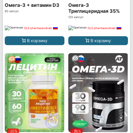
Омега-3 + витамин D3
Омега-3
Триглицеридная 35%
60 капсул
ПНЖК
120 капсул
GLS pharmaceuticals
GLS pharmaceuticals
В корзину
В корзину
-20%
-20%