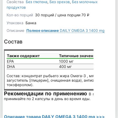
Свойства
Без глютена
,
Без орехов
,
Без молочных
продуктов
Кол-во порций
30 порций / цена порции 70
q
Упаковка
Банка
Описание
Полное описание
DAILY OMEGA 3 1400 mg
Состав
Также содержит
Типичные значения на 2 капс
EPA
1000 мг
DHA
400 мг
Состав: концентрат рыбьего жира Омега-3 , мягкие капсулы
загуститель [глицерин], очищенная вода), антиоксидант (экс
токоферолом).
Рекомендации по применению
В периоды тре
принимайте по 2 капсулы в день во время еды.
Описание товара DAILY OMEGA 3 1400 mg >>>