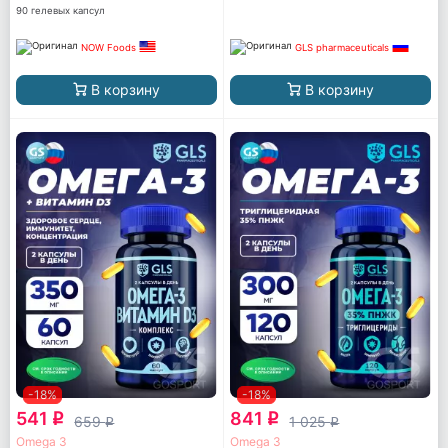
90 гелевых капсул
NOW Foods
GLS pharmaceuticals
В корзину
В корзину
-18%
-18%
541
841
q
q
659
1 025
q
q
Omega 3
Omega 3