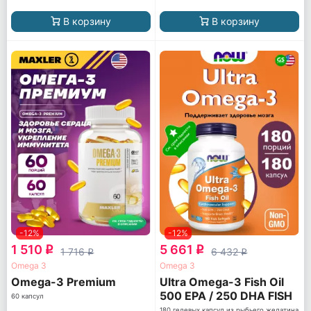
В корзину
В корзину
-12%
-12%
1 510
5 661
q
q
1 716
6 432
q
q
Omega 3
Omega 3
Omega-3 Premium
Ultra Omega-3 Fish Oil
500 EPA / 250 DHA FISH
60 капсул
GELATIN
180 гелевых капсул из рыбьего желатина