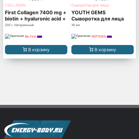
COLLAGEN
Сыворотки для лица
First Collagen 7400 mg +
YOUTH GEMS
biotin + hyaluronic acid +
Сыворотка для лица
vitamin C
200 г, Натуральный
30 мл
Be First
PEPTIDES
В корзину
В корзину