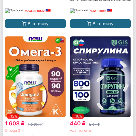
MAXLER (USA)
NOW Foods
В корзину
В корзину
-12%
-18%
1 608
440
q
q
1 828
537
q
q
Omega 3
Адаптогены