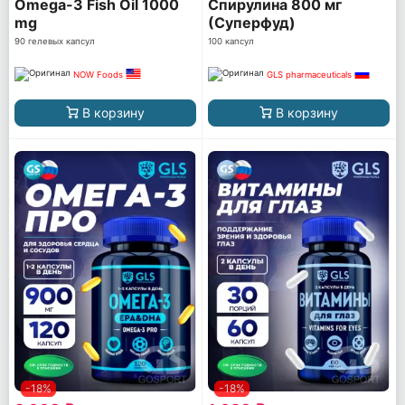
Omega-3 Fish Oil 1000
Спирулина 800 мг
mg
(Суперфуд)
90 гелевых капсул
100 капсул
NOW Foods
GLS pharmaceuticals
В корзину
В корзину
-18%
-18%