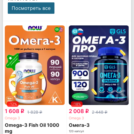
Посмотреть все
-12%
-18%
1 608
2 008
q
q
1 828
2 448
q
q
Omega 3
Omega 3
Omega-3 Fish Oil 1000
Омега-3
mg
120 капсул