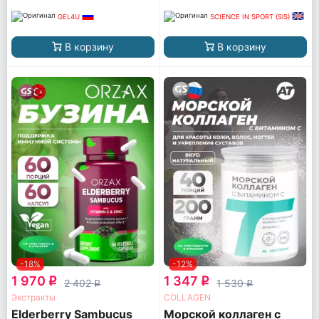
GEL4U
SCIENCE IN SPORT (SiS)
В корзину
В корзину
-18%
-12%
1 970
1 347
q
q
2 402
1 530
q
q
Экстракты
COLLAGEN
Elderberry Sambucus
Морской коллаген с