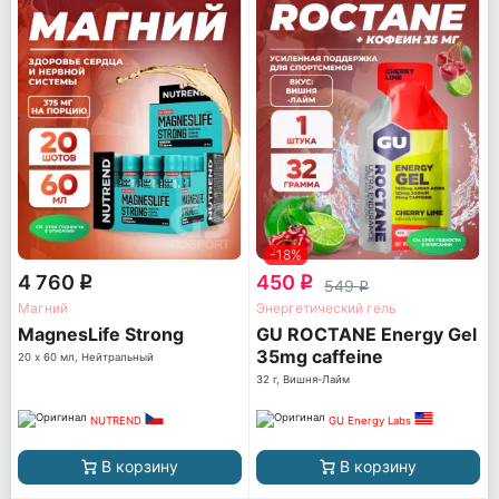
-18%
4 760
450
q
q
549
q
Магний
Энергетический гель
MagnesLife Strong
GU ROCTANE Energy Gel
35mg caffeine
20 х 60 мл, Нейтральный
32 г, Вишня-Лайм
NUTREND
GU Energy Labs
В корзину
В корзину