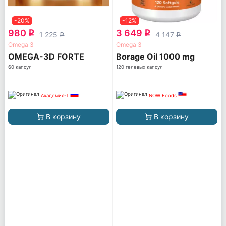
-20%
-12%
980
3 649
q
q
1 225
4 147
q
q
Omega 3
Omega 3
OMEGA-3D FORTE
Borage Oil 1000 mg
60 капсул
120 гелевых капсул
Академия-Т
NOW Foods
В корзину
В корзину