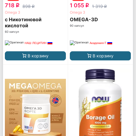
718
1 055
q
q
898
1 319
q
q
Omega 3
Omega 3
с Никотиновой
OMEGA-3D
кислотой
90 капсул
60 капсул
НАШ ЛЕЦИТИН
Академия-Т
В корзину
В корзину