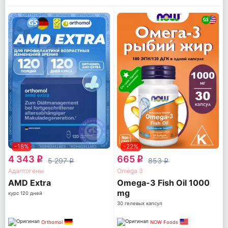
-18%
-22%
4 343
665
q
q
5 297
853
q
q
Адаптогены
Omega 3
AМD Extra
Omega-3 Fish Oil 1000
mg
курс 120 дней
30 гелевых капсул
Orthomol
NOW Foods