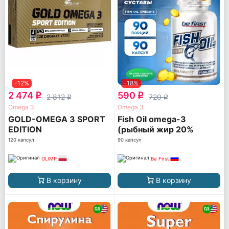
-12%
-18%
2 474
590
q
q
2 812
720
q
q
Omega 3
Omega 3
GOLD-OMEGA 3 SPORT
Fish Oil omega-3
EDITION
(рыбный жир 20%
ПНЖК)
120 капсул
90 капсул
OLIMP
Be First
В корзину
В корзину