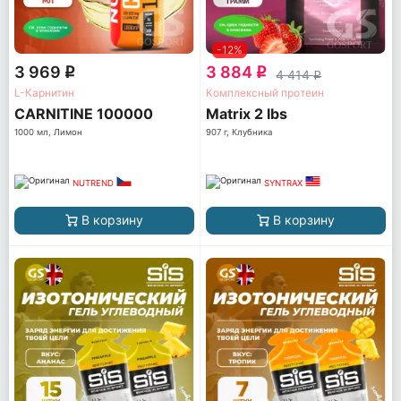
-12%
3 969
3 884
q
q
4 414
q
L-Карнитин
Комплексный протеин
CARNITINE 100000
Matrix 2 lbs
1000 мл, Лимон
907 г, Клубника
NUTREND
SYNTRAX
В корзину
В корзину