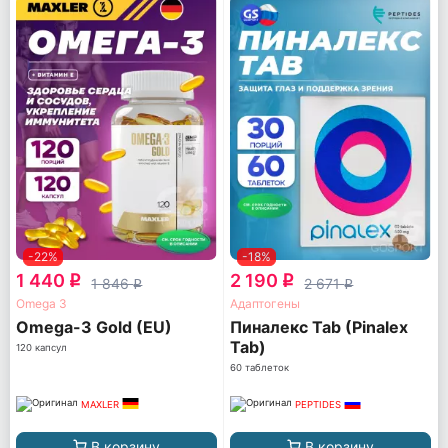
-22%
-18%
1 440
2 190
q
q
1 846
2 671
q
q
Omega 3
Адаптогены
Omega-3 Gold (EU)
Пиналекс Tab (Pinalex
Tab)
120 капсул
60 таблеток
MAXLER
PEPTIDES
В корзину
В корзину