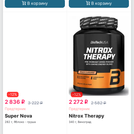
В корзину
В корзину
-12%
-12%
2 836
2 272
q
q
3 222
2 582
q
q
Предтерник
Предтерник
Super Nova
Nitrox Therapy
282 г, Яблоко - груша
340 г, Виноград