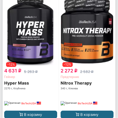
-12%
-12%
4 631
2 272
q
q
5 263
2 582
q
q
Гейнер
Предтерник
Hyper Mass
Nitrox Therapy
2270 г, Клубника
340 г, Клюква
BioTechUSA
BioTechUSA
В корзину
В корзину