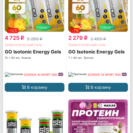
-10%
-7%
4 725
2 279
q
q
5 250
2 450
q
q
Энергетический гель
Энергетический гель
GO Isotonic Energy Gels
GO Isotonic Energy Gels
15 x 60 мл, Ананас
7 x 60 мл, Тропик
SCIENCE IN SPORT (SiS)
SCIENCE IN SPORT (SiS)
В корзину
В корзину