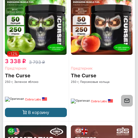
-12%
3 338
q
3 793
q
Предтерник
Предтерник
The Curse
The Curse
250 г, Зеленое яблоко
250 г, Персиковые кольца
Cobra Labs
Cobra Labs
В корзину