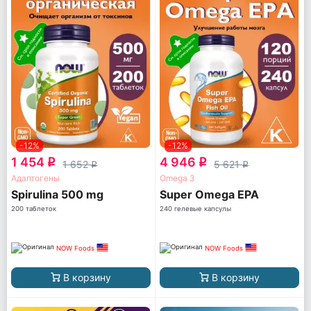
-12%
-12%
1 454
4 946
q
q
1 652
5 621
q
q
Адаптогены
Omega 3
Spirulina 500 mg
Super Omega EPA
200 таблеток
240 гелевые капсулы
NOW Foods
NOW Foods
В корзину
В корзину