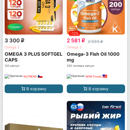
-12%
3 300
2 581
q
q
2 933
q
Omega 3
Omega 3
OMEGA 3 PLUS SOFTGEL
Omega-3 Fish Oil 1000
CAPS
mg
120 капсул
200 гелевых капсул
NUTREND
NOW Foods
В корзину
В корзину