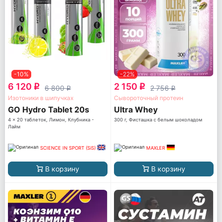
-10%
-22%
6 120
2 150
q
q
6 800
2 756
q
q
Изотоники в шипучках
Сывороточный протеин
GO Hydro Tablet 20s
Ultra Whey
4 x 20 таблеток, Лимон, Клубника -
300 г, Фисташка с белым шоколадом
Лайм
SCIENCE IN SPORT (SiS)
MAXLER
В корзину
В корзину