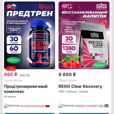
-18%
690
8 800
q
q
841
q
Предтерник
Предтерник
Предтренировочный
REGO Clear Recovery
комплекс
1380 г, Малина - клюква
60 капсул
GLS pharmaceuticals
SCIENCE IN SPORT (SiS)