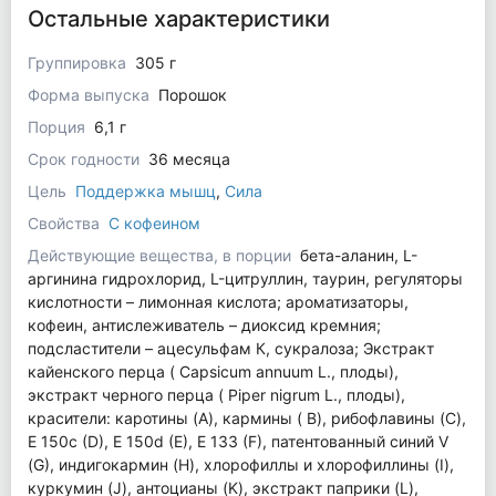
Остальные характеристики
Группировка
305 г
Форма выпуска
Порошок
Порция
6,1 г
Срок годности
36 месяца
Цель
Поддержка мышц
,
Сила
Свойства
С кофеином
Действующие вещества, в порции
бета-аланин, L-
аргинина гидрохлорид, L-цитруллин, таурин, регуляторы
кислотности – лимонная кислота; ароматизаторы,
кофеин, антислеживатель – диоксид кремния;
подсластители – ацесульфам К, сукралоза; Экстракт
кайенского перца ( Capsicum annuum L., плоды),
экстракт черного перца ( Piper nigrum L., плоды),
красители: каротины (A), кармины ( B), рибофлавины (C),
E 150c (D), E 150d (E), E 133 (F), патентованный синий V
(G), индигокармин (H), хлорофиллы и хлорофиллины (I),
куркумин (J), антоцианы (K), экстракт паприки (L),