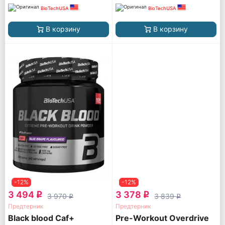
BioTechUSA
BioTechUSA
В корзину
В корзину
-12%
-12%
3 494
3 378
q
q
3 970
3 839
q
q
Предтерник
Предтерник
Black blood Caf+
Pre-Workout Overdrive