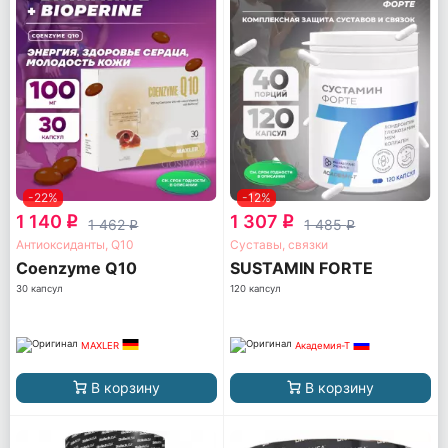
-22%
-12%
1 140
1 307
q
q
1 462
1 485
q
q
Антиоксиданты, Q10
Суставы, связки
Coenzyme Q10
SUSTAMIN FORTE
30 капсул
120 капсул
MAXLER
Академия-Т
В корзину
В корзину