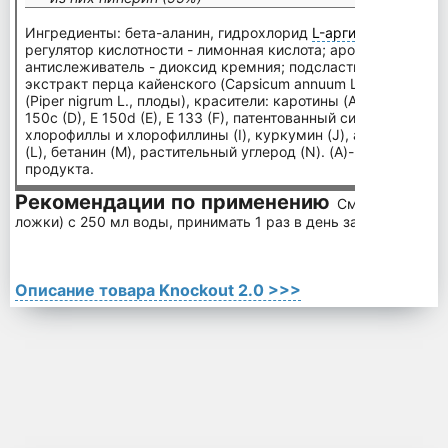
Ингредиенты: бета-аланин, гидрохлорид
L-аргинин
а, L-цитр
регулятор кислотности - лимонная кислота; ароматизаторы, 
антислеживатель - диоксид кремния; подсластители - ацесу
экстракт перца кайенского (Capsicum annuum L., плоды), эк
(Piper nigrum L., плоды), красители: каротины (A), кармин (B
150c (D), E 150d (E), E 133 (F), патентованный синий V (G), и
хлорофиллы и хлорофиллины (I), куркумин (J), антоцианы (K
(L), бетанин (M), растительный углерод (N). (A)-(Z) - в завис
продукта.
Рекомендации по применению
Смешайте 1 пор
ложки) с 250 мл воды, принимать 1 раз в день за 30 минут до
Описание товара Knockout 2.0 >>>