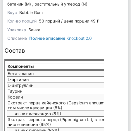
бетанин (M) , растительный углерод (N).
Вкус
Bubble Gum
Кол-во порций
50 порций / цена порции 49
q
Упаковка
Банка
Описание
Полное описание
Knockout 2.0
Состав
Компоненты
на пор
Бета-аланин
2100 
L-аргинин
1100 
L-цитруллин
600 м
Таурин
600 м
Кофеин
200 м
Экстракт перца кайенского (Capsicum annuum L.), в
том числе капсаицин (8%)
25 мг
из них капсаицин (8%)
2,0 мг
Экстракт черного перца (Piper nigrum L.), в том
числе пиперин (95%)
7,5 мг
из них пиперин (95%)
7,1 мг