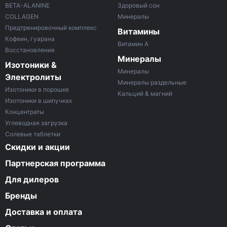
BETA-ALANINE
Здоровый сон
COLLAGEN
Минералы
Предтренировочный комплекс
Витамины
Кофеин, гуарана
Витамин A
Восстановление
Минералы
Изотоники &
Минералы
Электролиты
Минералы раздельные
Изотоники в порошке
Кальций & магний
Изотоники в шипучках
Концентраты
Углеводная загрузка
Солевые таблетки
Скидки и акции
Партнерская программа
Для дилеров
Бренды
Доставка и оплата