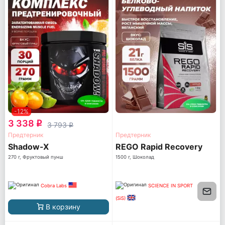
-12%
3 338
q
3 793
q
Предтерник
Предтерник
Shadow-X
REGO Rapid Recovery
270 г, Фруктовый пунш
1500 г, Шоколад
Cobra Labs
SCIENCE IN SPORT
(SiS)
В корзину