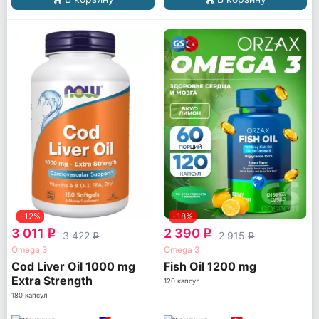
-12%
-18%
3 011
2 390
q
q
3 422
2 915
q
q
Omega 3
Omega 3
Cod Liver Oil 1000 mg
Fish Oil 1200 mg
Extra Strength
120 капсул
180 капсул