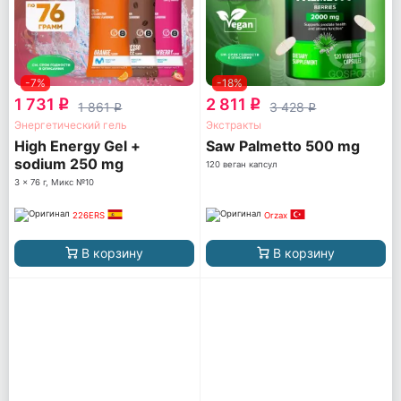
-7%
-18%
1 731
2 811
q
q
1 861
3 428
q
q
Энергетический гель
Экстракты
High Energy Gel +
Saw Palmetto 500 mg
sodium 250 mg
120 веган капсул
3 x 76 г, Микс №10
226ERS
Orzax
В корзину
В корзину