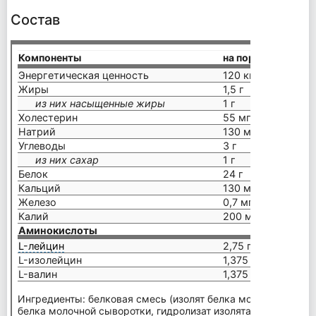
Состав
Компоненты
на порцию (31 г)
Энергетическая ценность
120 ккал
Жиры
1,5 г
из них насыщенные жиры
1 г
Холестерин
55 мг
Натрий
130 мг
Углеводы
3 г
из них сахар
1 г
Белок
24 г
Кальций
130 мг
Железо
0,7 мг
Калий
200 мг
Аминокислоты
L-лейцин
2,75 г
L-изолейцин
1,375 г
L-валин
1,375 г
Ингредиенты: белковая смесь (изолят белка молочной сывор
белка молочной сыворотки, гидролизат изолята белка молоч