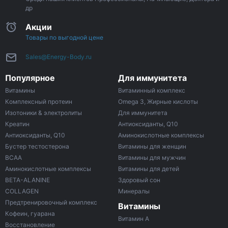
др
Акции
Товары по выгодной цене
Sales@Energy-Body.ru
Популярное
Для иммунитета
Витамины
Витаминный комплекс
Комплексный протеин
Omega 3, Жирные кислоты
Изотоники & электролиты
Для иммунитета
Креатин
Антиоксиданты, Q10
Антиоксиданты, Q10
Аминокислотные комплексы
Бустер тестостерона
Витамины для женщин
ВСАА
Витамины для мужчин
Аминокислотные комплексы
Витамины для детей
BETA-ALANINE
Здоровый сон
COLLAGEN
Минералы
Предтренировочный комплекс
Витамины
Кофеин, гуарана
Витамин A
Восстановление