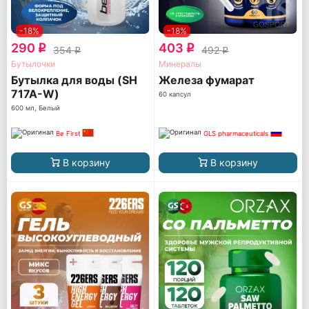
-18%
-18%
290
403
q
q
354
492
q
q
Бутылочки
Минералы
Бутылка для воды (SH
Железа фумарат
717A-W)
60 капсул
600 мл, Белый
Be First
GLS pharmaceuticals
В корзину
В корзину