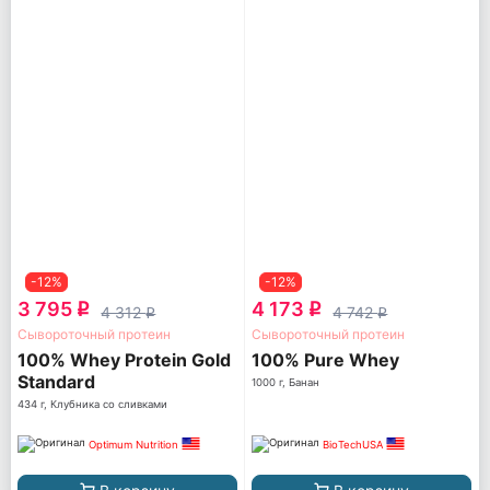
-12%
-12%
3 795
4 173
q
q
4 312
4 742
q
q
Сывороточный протеин
Сывороточный протеин
100% Whey Protein Gold
100% Pure Whey
Standard
1000 г, Банан
434 г, Клубника со сливками
Optimum Nutrition
BioTechUSA