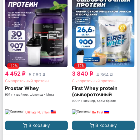
-12%
-12%
4 452
3 840
q
q
5 060
4 364
q
q
Сывороточный протеин
Сывороточный протеин
Prostar Whey
First Whey protein
(сывороточный
907 г + шейкер, Шоколад - Мята
протеин)
900 г + шейкер, Крем-брюле
Ultimate Nutrition
Be First
В корзину
В корзину