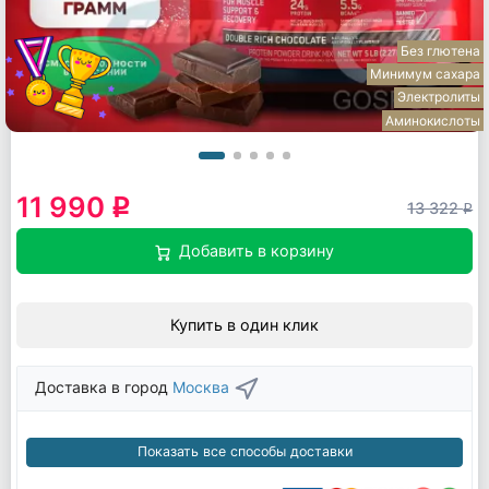
Без глютена
Минимум сахара
Электролиты
Аминокислоты
11 990
q
13 322
q
Добавить в корзину
Купить в один клик
Доставка в город
Москва
Показать все способы доставки