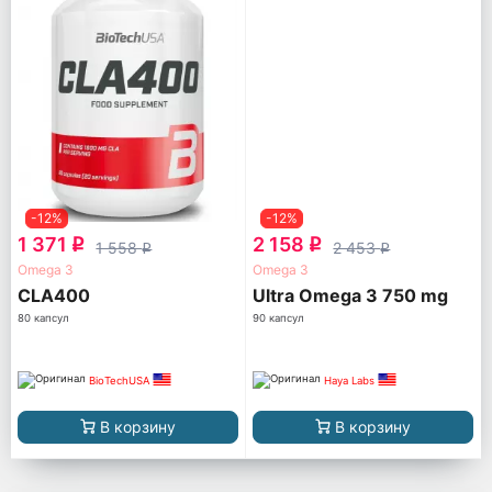
-12%
-12%
1 371
2 158
q
q
1 558
2 453
q
q
Omega 3
Omega 3
CLA400
Ultra Omega 3 750 mg
80 капсул
90 капсул
BioTechUSA
Haya Labs
В корзину
В корзину