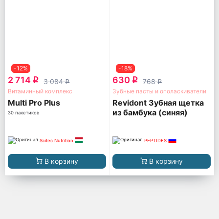
-12%
-18%
2 714
630
q
q
3 084
768
q
q
Витаминный комплекс
Зубные пасты и ополаскиватели
Multi Pro Plus
Revidont Зубная щетка
из бамбука (синяя)
30 пакетиков
Scitec Nutrition
PEPTIDES
В корзину
В корзину