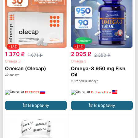
-18%
-12%
1 370
2 095
q
q
1 671
2 380
q
q
Omega 3
Omega 3
Олекап (Olecap)
Omega-3 950 mg Fish
Oil
30 капсул
90 гелевых капсул
PEPTIDES
Puritan's Pride
В корзину
В корзину