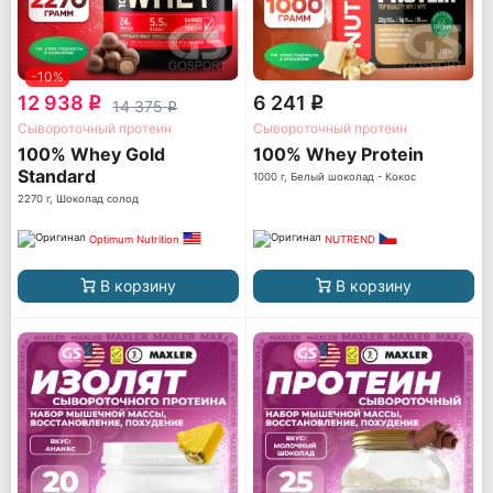
-10%
12 938
6 241
q
q
14 375
q
Сывороточный протеин
Сывороточный протеин
100% Whey Gold
100% Whey Protein
Standard
1000 г, Белый шоколад - Кокос
2270 г, Шоколад солод
Optimum Nutrition
NUTREND
В корзину
В корзину