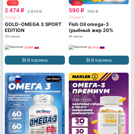
-12%
-18%
2 474
590
q
q
2 812
720
q
q
Omega 3
Omega 3
GOLD-OMEGA 3 SPORT
Fish Oil omega-3
EDITION
(рыбный жир 20%
ПНЖК)
120 капсул
90 капсул
OLIMP
Be First
В корзину
В корзину