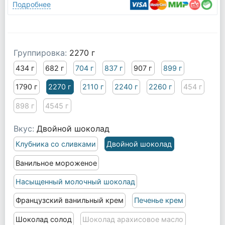
Подробнее
Группировка:
2270 г
434 г
682 г
704 г
837 г
907 г
899 г
1790 г
2270 г
2110 г
2240 г
2260 г
454 г
898 г
4545 г
Вкус:
Двойной шоколад
Клубника со сливками
Двойной шоколад
Ванильное мороженое
Насыщенный молочный шоколад
Французский ванильный крем
Печенье крем
Шоколад солод
Шоколад арахисовое масло