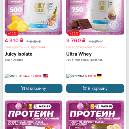
-12%
-22%
4 310
3 760
q
q
4 898
4 821
q
q
Сывороточный протеин
Сывороточный протеин
Juicy Isolate
Ultra Whey
500 г, Ананас
750 г, Молочный шоколад
MAXLER (USA)
MAXLER
В корзину
В корзину