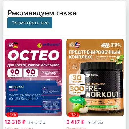
Рекомендуем также
Посмотреть все
-14%
-12%
12 316
3 417
q
q
14 322
3 883
q
q
Суставы, связки
Предтерник