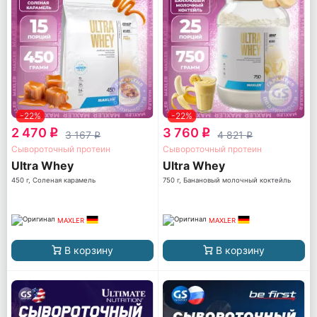
-22%
-22%
2 470
3 760
q
q
3 167
4 821
q
q
Сывороточный протеин
Сывороточный протеин
Ultra Whey
Ultra Whey
450 г, Соленая карамель
750 г, Банановый молочный коктейль
MAXLER
MAXLER
В корзину
В корзину