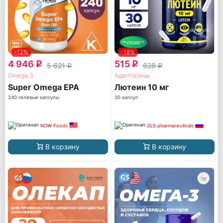
-12%
-18%
4 946
515
q
q
5 621
628
q
q
Omega 3
Адаптогены
Super Omega EPA
Лютеин 10 мг
240 гелевые капсулы
30 капсул
NOW Foods
GLS pharmaceuticals
В корзину
В корзину