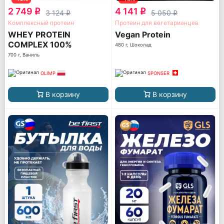
2 749
4 141
q
q
3 124
5 050
q
q
Комплексный протеин
Протеин для вегетарианцев
WHEY PROTEIN
Vegan Protein
COMPLEX 100%
480 г, Шоколад
700 г, Ваниль
OLIMP
SPONSER
В корзину
В корзину