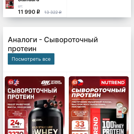
от:
11 990
q
13 322
q
Аналоги - Сывороточный
протеин
Посмотреть все