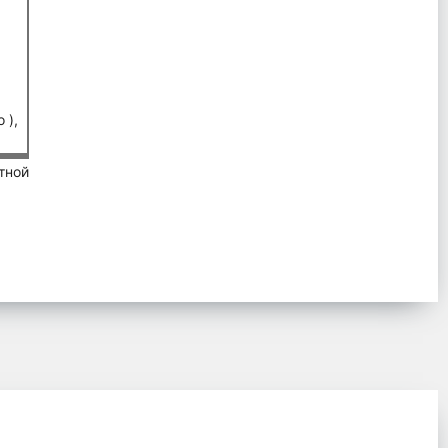
 ),
тной