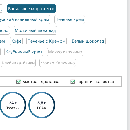
д
Ванильное мороженое
узский ванильный крем
Печенье крем
асло
Молочный шоколад
рем
Кофе
Печенье с Кремом
Белый шоколад
Клубничный крем
Мокко капучино
Клубника-банан
Мокко Капучино
Быстрая доставка
Гарантия качества
24 г
5,5 г
Протеин
BCAA