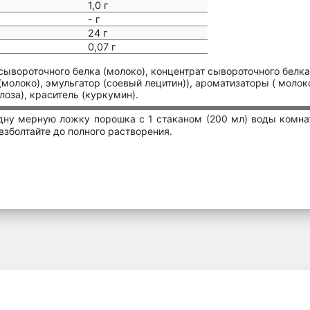
1,0 г
- г
24 г
0,07 г
сывороточного белка (молоко), концентрат сывороточного белка
молоко), эмульгатор (соевый лецитин)), ароматизаторы ( молоко
лоза), краситель (куркумин).
дну мерную ложку порошка с 1 стаканом (200 мл) воды комна
взболтайте до полного растворения.