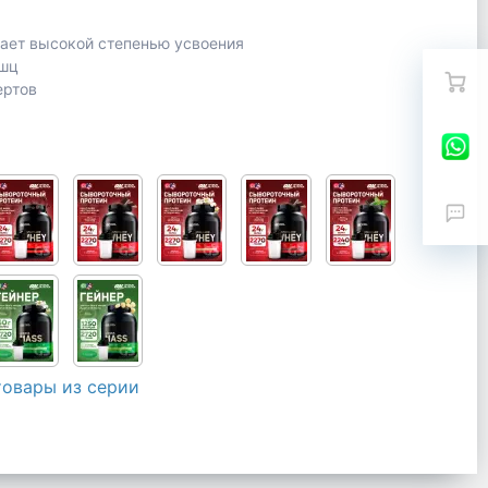
дает высокой степенью усвоения
ышц
ертов
товары из серии