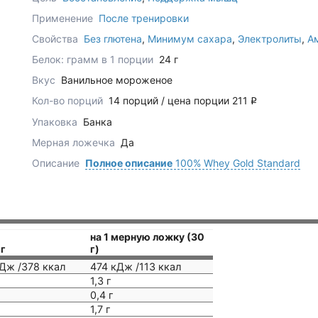
Применение
После тренировки
Свойства
Без глютена
,
Минимум сахара
,
Электролиты
,
А
Белок: грамм в 1 порции
24 г
Вкус
Ванильное мороженое
Кол-во порций
14 порций / цена порции 211
q
Упаковка
Банка
Мерная ложечка
Да
Описание
Полное описание
100% Whey Gold Standard
на 1 мерную ложку (30
 г
г)
Дж /378 ккал
474 кДж /113 ккал
1,3 г
0,4 г
1,7 г