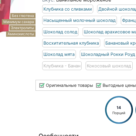
Клубника со сливками
Двойной шокола
Без глютена
Насыщенный молочный шоколад
Франц
Минимум сахара
Электролиты
Шоколад солод
Шоколад арахисовое м
Аминокислоты
Восхитительная клубника
Банановый к
Шоколад мята
Шоколадный Рокки Роуд
Клубника - Банан
Кокосовый шоколад
Оригинальные товары
Выгодные цены
14
Порций