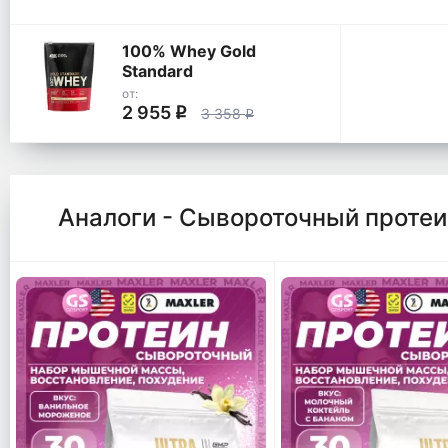
100% Whey Gold
Standard
от:
2 955
q
3 358
q
Аналоги - Сывороточный протеи