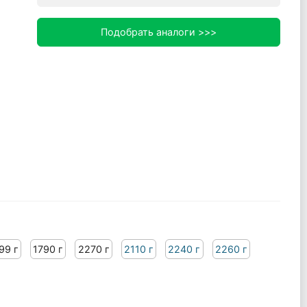
Подобрать аналоги >>>
99 г
1790 г
2270 г
2110 г
2240 г
2260 г