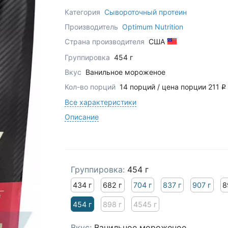
Категория
Сывороточный протеин
Производитель
Optimum Nutrition
Страна производителя
США
Группировка
454 г
Вкус
Ванильное мороженое
Кол-во порций
14 порций / цена порции 211
q
Все характеристики
Описание
Группировка:
454 г
434 г
682 г
704 г
837 г
907 г
8
454 г
898 г
4545 г
Вкус:
Ванильное мороженое