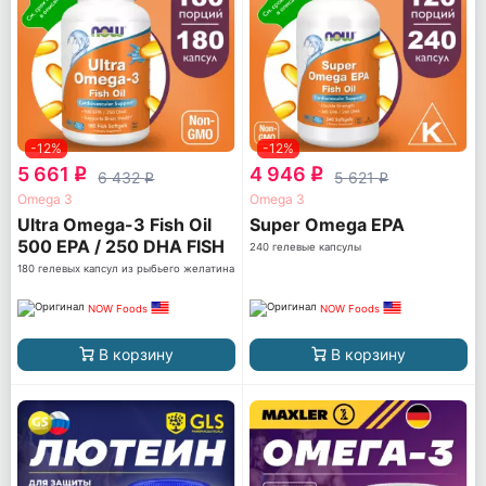
-12%
-12%
5 661
4 946
q
q
6 432
5 621
q
q
Omega 3
Omega 3
Ultra Omega-3 Fish Oil
Super Omega EPA
500 EPA / 250 DHA FISH
240 гелевые капсулы
GELATIN
180 гелевых капсул из рыбьего желатина
NOW Foods
NOW Foods
В корзину
В корзину