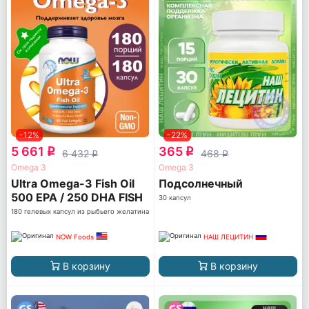
-12%
-22%
5 661
365
q
q
6 432
468
q
q
Omega 3
Omega 3
Ultra Omega-3 Fish Oil
Подсолнечный
500 EPA / 250 DHA FISH
30 капсул
GELATIN
180 гелевых капсул из рыбьего желатина
NOW Foods
НАШ ЛЕЦИТИН
В корзину
В корзину