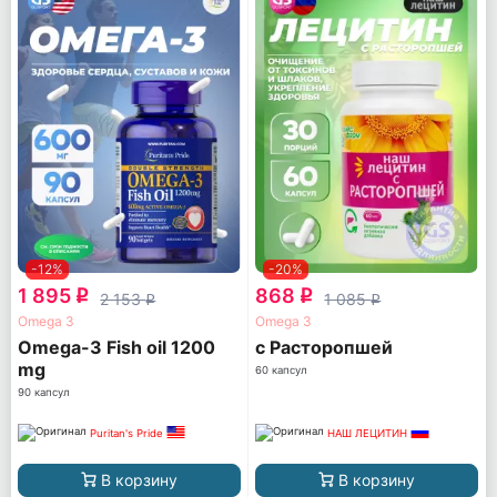
-12%
-20%
1 895
868
q
q
2 153
1 085
q
q
Omega 3
Omega 3
Omega-3 Fish oil 1200
с Расторопшей
mg
60 капсул
90 капсул
Puritan's Pride
НАШ ЛЕЦИТИН
В корзину
В корзину