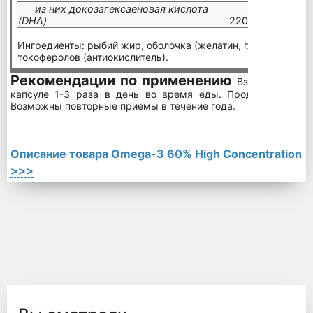
из них докозагексаеновая кислота
(DHA)
220 мг
440
Ингредиенты: рыбий жир, оболочка (желатин, глицерин (загу
токоферолов (антиокислитель).
Рекомендации по применению
Взрослым и де
капсуле 1-3 раза в день во время еды. Продолжительно
Возможны повторные приемы в течение года.
Описание товара Omega-3 60% High Concentration
>>>