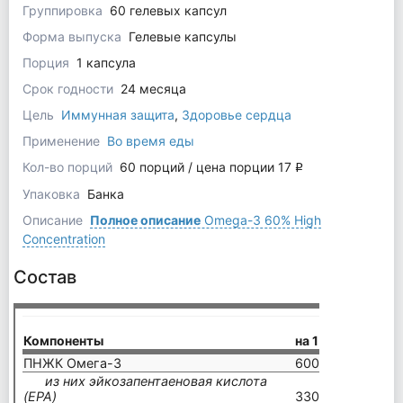
Группировка
60 гелевых капсул
Форма выпуска
Гелевые капсулы
Порция
1 капсула
Срок годности
24 месяца
Цель
Иммунная защита
,
Здоровье сердца
Применение
Во время еды
Кол-во порций
60 порций / цена порции 17
q
Упаковка
Банка
Описание
Полное описание
Omega-3 60% High
Concentration
Состав
Компоненты
на 1 капсулу
на 
ПНЖК Омега-3
600 мг
120
из них эйкозапентаеновая кислота
(EPA)
330 мг
660