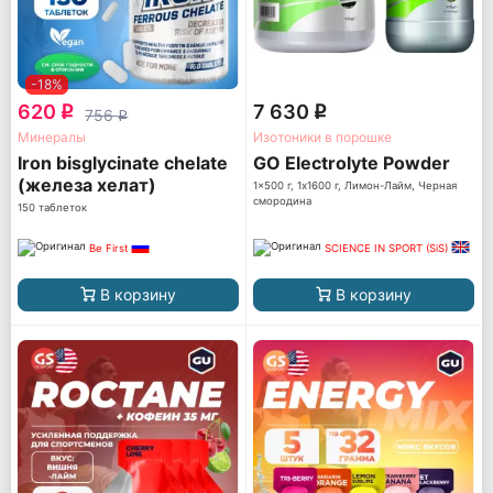
-18%
620
7 630
q
q
756
q
Минералы
Изотоники в порошке
Iron bisglycinate chelate
GO Electrolyte Powder
(железа хелат)
1x500 г, 1x1600 г, Лимон-Лайм, Черная
смородина
150 таблеток
Be First
SCIENCE IN SPORT (SiS)
В корзину
В корзину