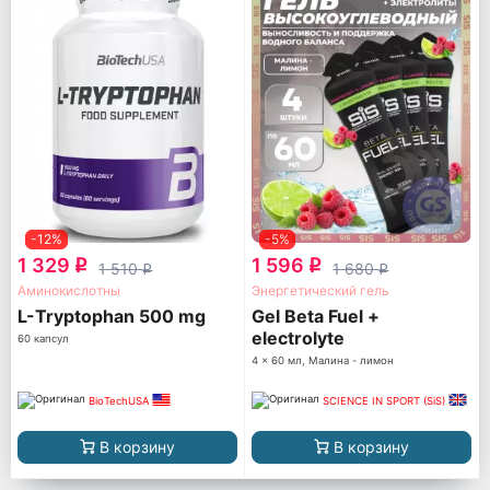
-12%
-5%
1 329
1 596
q
q
1 510
1 680
q
q
Аминокислотны
Энергетический гель
L-Tryptophan 500 mg
Gel Beta Fuel +
electrolyte
60 капсул
4 x 60 мл, Малина - лимон
BioTechUSA
SCIENCE IN SPORT (SiS)
В корзину
В корзину