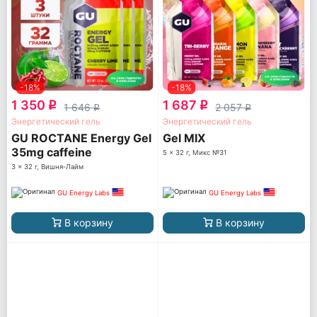
-18%
-18%
1 350
1 687
q
q
1 646
2 057
q
q
Энергетический гель
Энергетический гель
GU ROCTANE Energy Gel
Gel MIX
35mg caffeine
5 x 32 г, Микс №31
3 x 32 г, Вишня-Лайм
GU Energy Labs
GU Energy Labs
В корзину
В корзину