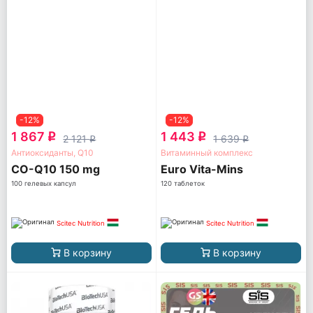
-12%
-12%
1 867
1 443
q
q
2 121
1 639
q
q
Антиоксиданты, Q10
Витаминный комплекс
CO-Q10 150 mg
Euro Vita-Mins
100 гелевых капсул
120 таблеток
Scitec Nutrition
Scitec Nutrition
В корзину
В корзину