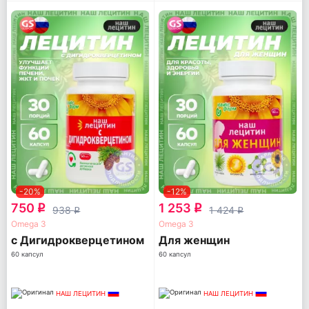
-20%
-12%
750
1 253
q
q
938
1 424
q
q
Omega 3
Omega 3
с Дигидрокверцетином
Для женщин
60 капсул
60 капсул
НАШ ЛЕЦИТИН
НАШ ЛЕЦИТИН