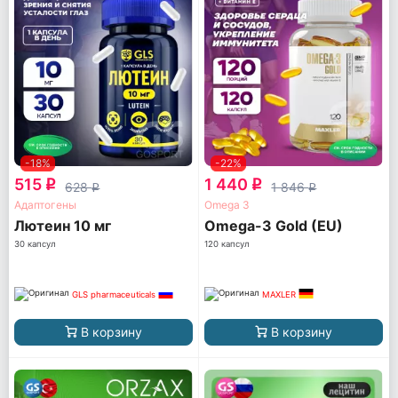
-18%
-22%
515
1 440
q
q
628
1 846
q
q
Адаптогены
Omega 3
Лютеин 10 мг
Omega-3 Gold (EU)
30 капсул
120 капсул
GLS pharmaceuticals
MAXLER
В корзину
В корзину