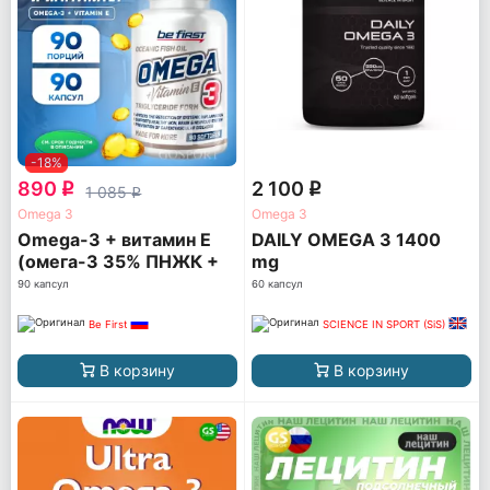
-18%
890
2 100
q
q
1 085
q
Omega 3
Omega 3
Omega-3 + витамин Е
DAILY OMEGA 3 1400
(омега-3 35% ПНЖК +
mg
витамин Е)
90 капсул
60 капсул
Be First
SCIENCE IN SPORT (SiS)
В корзину
В корзину