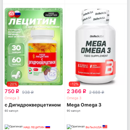
-20%
-12%
750
2 366
q
q
938
2 688
q
q
Omega 3
Omega 3
с Дигидрокверцетином
Mega Omega 3
60 капсул
90 капсул
НАШ ЛЕЦИТИН
BioTechUSA