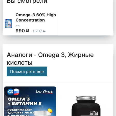
Вы смотрели
Omega-3 60% High
Concentration
от:
990
q
1 207
q
Аналоги - Omega 3, Жирные
кислоты
Посмотреть все