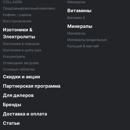
COLLAGEN
Минералы
Предтренировочный комплекс
Витамины
Кофеин, гуарана
Витамин A
Восстановление
Минералы
Изотоники &
Минералы
Электролиты
Минералы раздельные
Изотоники в порошке
Кальций & магний
Изотоники в шипучках
Концентраты
Углеводная загрузка
Солевые таблетки
Скидки и акции
Партнерская программа
Для дилеров
Бренды
Доставка и оплата
Статьи