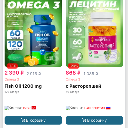
-18%
-20%
2 390
868
q
q
2 915
1 085
q
q
Omega 3
Omega 3
Fish Oil 1200 mg
с Расторопшей
120 капсул
60 капсул
Orzax
НАШ ЛЕЦИТИН
В корзину
В корзину