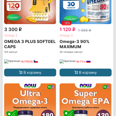
-18%
3 300
1 120
q
q
1 366
q
Omega 3
Omega 3
OMEGA 3 PLUS SOFTGEL
Omega-3 90%
CAPS
MAXIMUM
CONCENTRATION
120 капсул
30 гелевых капсул
NUTREND
Be First
В корзину
В корзину