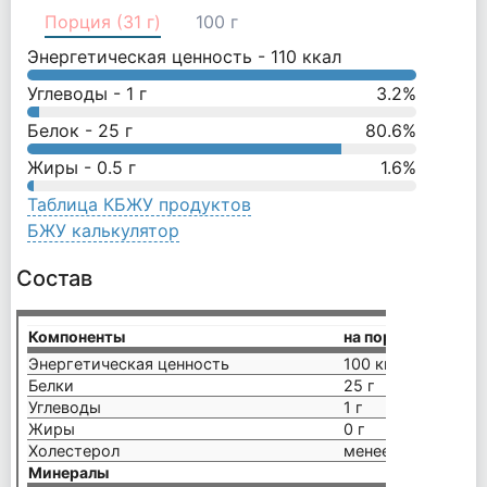
Порция (31 г)
100 г
Энергетическая ценность -
110
ккал
Углеводы -
1
г
3.2
%
Белок -
25
г
80.6
%
Жиры -
0.5
г
1.6
%
Таблица КБЖУ продуктов
БЖУ калькулятор
Состав
Компоненты
на порцию (30 г)
Энергетическая ценность
100 ккал
Белки
25 г
Углеводы
1 г
Жиры
0 г
Холестерол
менее 5 мг
Минералы