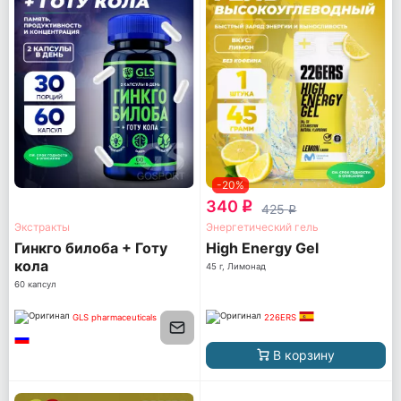
-20%
340
q
425
q
Экстракты
Энергетический гель
Гинкго билоба + Готу
High Energy Gel
кола
45 г, Лимонад
60 капсул
GLS pharmaceuticals
226ERS
В корзину