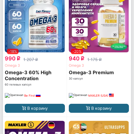
-18%
-20%
990
940
q
q
1 207
1 175
q
q
Omega 3
Omega 3
Omega-3 60% High
Omega-3 Premium
Concentration
30 капсул
60 гелевых капсул
Be First
MAXLER (USA)
В корзину
В корзину