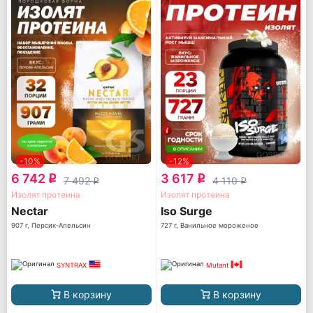
-10%
-12%
6 742
3 617
q
q
7 492
4 110
q
q
Изолят протеина
Изолят протеина
Nectar
Iso Surge
907 г, Персик-Апельсин
727 г, Ванильное мороженое
SYNTRAX
Mutant
В корзину
В корзину