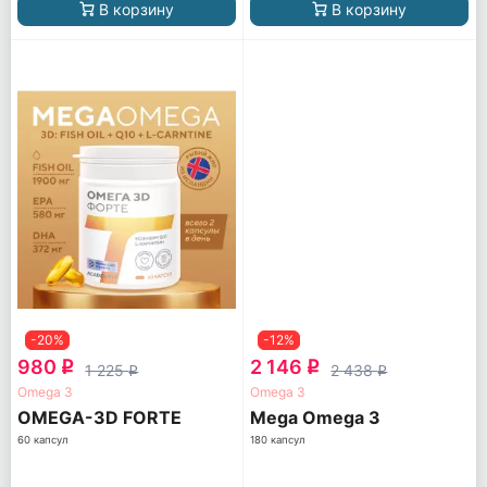
В корзину
В корзину
-20%
-12%
980
2 146
q
q
1 225
2 438
q
q
Omega 3
Omega 3
OMEGA-3D FORTE
Mega Omega 3
60 капсул
180 капсул