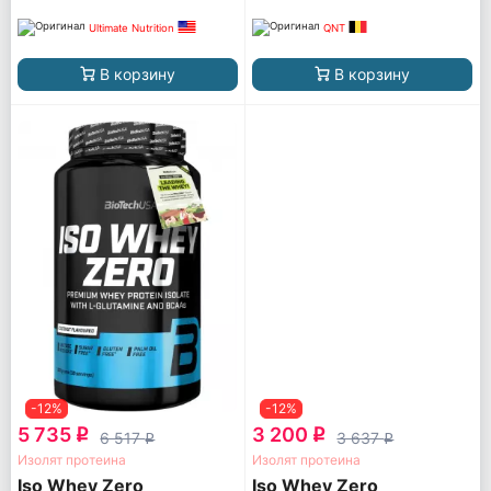
Ultimate Nutrition
QNT
В корзину
В корзину
-12%
-12%
5 735
3 200
q
q
6 517
3 637
q
q
Изолят протеина
Изолят протеина
Iso Whey Zero
Iso Whey Zero