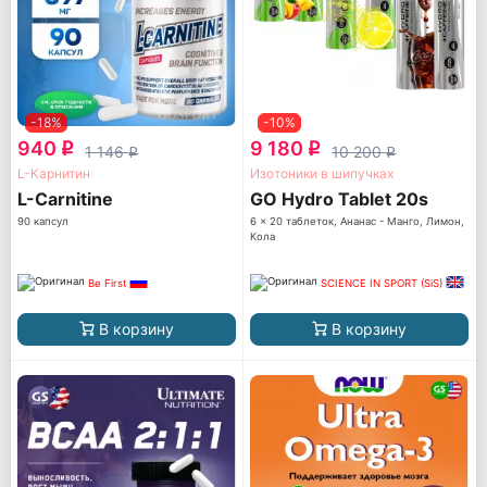
-18%
-10%
940
9 180
q
q
1 146
10 200
q
q
L-Карнитин
Изотоники в шипучках
L-Carnitine
GO Hydro Tablet 20s
90 капсул
6 x 20 таблеток, Ананас - Манго, Лимон,
Кола
Be First
SCIENCE IN SPORT (SiS)
В корзину
В корзину