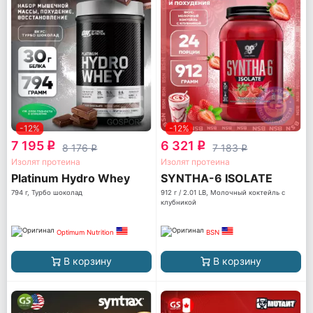
-12%
-12%
7 195
6 321
q
q
8 176
7 183
q
q
Изолят протеина
Изолят протеина
Platinum Hydro Whey
SYNTHA-6 ISOLATE
794 г, Турбо шоколад
912 г / 2.01 LB, Молочный коктейль с
клубникой
Optimum Nutrition
BSN
В корзину
В корзину