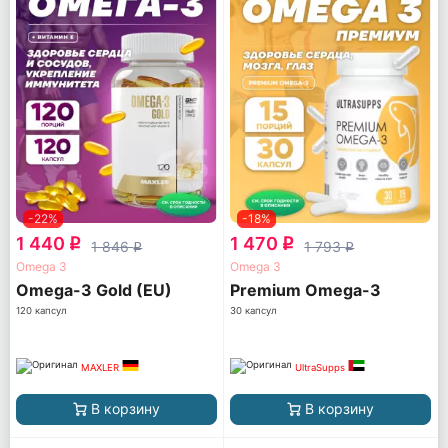
-22%
-18%
1 440
1 470
q
q
1 846
1 793
q
q
Omega 3
Omega 3
Omega-3 Gold (EU)
Premium Omega-3
120 капсул
30 капсул
MAXLER
UltraSupps
В корзину
В корзину