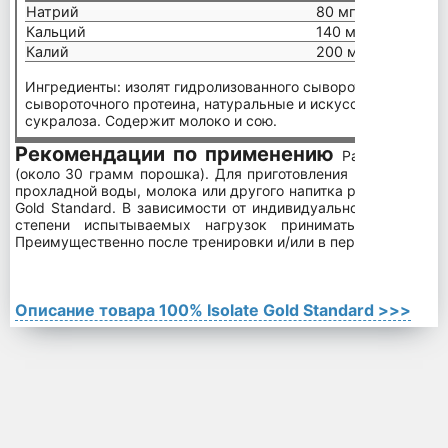
Натрий
80 мг
Кальций
140 мг
Калий
200 мг
Ингредиенты: изолят гидролизованного сывороточного проте
сывороточного протеина, натуральные и искусственные аро
сукралоза. Содержит молоко и сою.
Рекомендации по применению
Размер порци
(около 30 грамм порошка). Для приготовления протеинового
прохладной воды, молока или другого напитка размешайте од
Gold Standard. В зависимости от индивидуальной потребност
степени испытываемых нагрузок принимать от 1 до 
Преимущественно после тренировки и/или в первый приём п
Описание товара 100% Isolate Gold Standard >>>