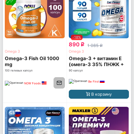
-18%
890
q
1 085
q
Omega 3
Omega 3
Omega-3 Fish Oil 1000
Omega-3 + витамин Е
mg
(омега-3 35% ПНЖК +
витамин Е)
100 гелевых капсул
90 капсул
Be First
NOW Foods
В корзину