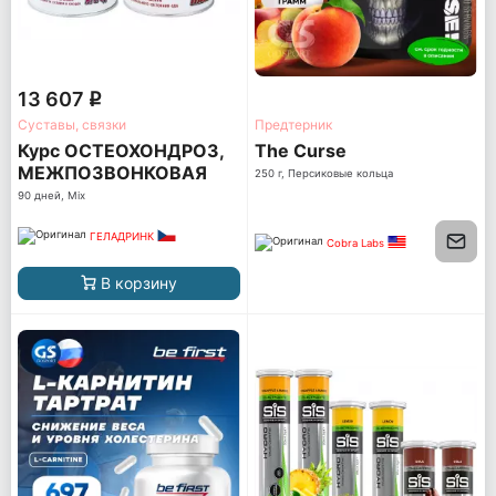
13 607
q
Суставы, связки
Предтерник
Курс ОСТЕОХОНДРОЗ,
The Curse
МЕЖПОЗВОНКОВАЯ
250 г, Персиковые кольца
ГРЫЖА (Без болевого
90 дней, Mix
синдрома)
ГЕЛАДРИНК
Cobra Labs
В корзину