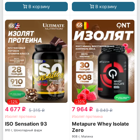
В корзину
В корзину
-12%
-10%
4 677
7 964
q
q
5 315
8 849
q
q
Изолят протеина
Изолят протеина
ISO Sensation 93
Metapure Whey Isolate
Zero
910 г, Шоколадный фадж
908 г, Малина