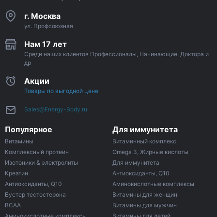
г. Москва
ул. Профсоюзная
Нам 17 лет
Среди наших клиентов Профессионалы, Начинающие, Доктора и
др
Акции
Товары по выгодной цене
Sales@Energy-Body.ru
Популярное
Для иммунитета
Витамины
Витаминный комплекс
Комплексный протеин
Omega 3, Жирные кислоты
Изотоники & электролиты
Для иммунитета
Креатин
Антиоксиданты, Q10
Антиоксиданты, Q10
Аминокислотные комплексы
Бустер тестостерона
Витамины для женщин
ВСАА
Витамины для мужчин
Аминокислотные комплексы
Витамины для детей