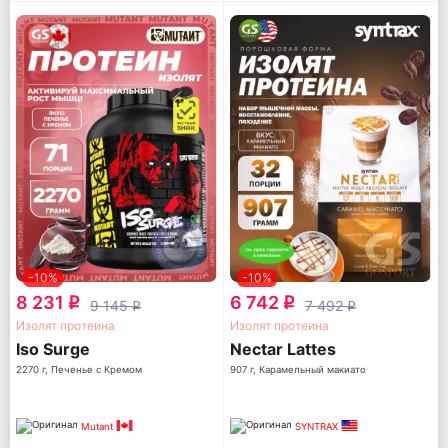
-10%
-10%
8 231
6 742
q
q
9 145
7 492
q
q
Изолят протеина
Изолят протеина
Iso Surge
Nectar Lattes
2270 г, Печенье с Кремом
907 г, Карамельный макиато
Mutant
SYNTRAX