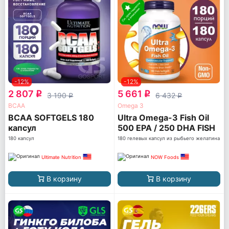
-12%
-12%
2 807
5 661
q
q
3 190
6 432
q
q
ВСАА
Omega 3
BCAA SOFTGELS 180
Ultra Omega-3 Fish Oil
капсул
500 EPA / 250 DHA FISH
GELATIN
180 капсул
180 гелевых капсул из рыбьего желатина
Ultimate Nutrition
NOW Foods
В корзину
В корзину