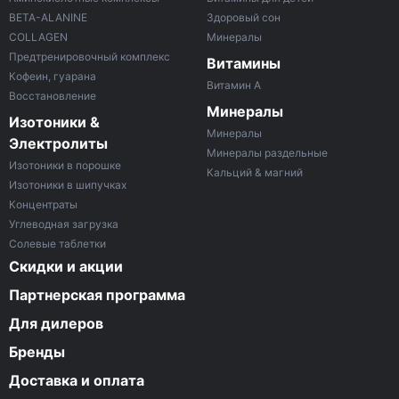
BETA-ALANINE
Здоровый сон
COLLAGEN
Минералы
Предтренировочный комплекс
Витамины
Кофеин, гуарана
Витамин A
Восстановление
Минералы
Изотоники &
Минералы
Электролиты
Минералы раздельные
Изотоники в порошке
Кальций & магний
Изотоники в шипучках
Концентраты
Углеводная загрузка
Солевые таблетки
Скидки и акции
Партнерская программа
Для дилеров
Бренды
Доставка и оплата