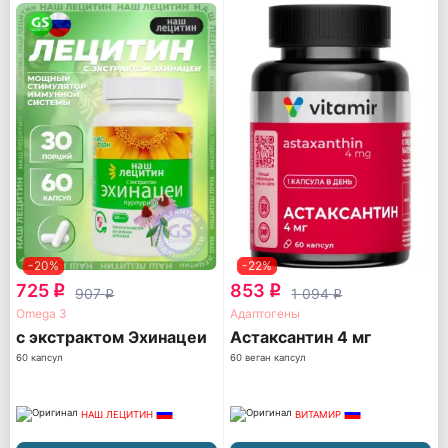
-20%
-22%
725
853
q
q
907
1 094
q
q
Omega 3
Адаптогены
с экстрактом Эхинацеи
Астаксантин 4 мг
60 капсул
60 веган капсул
НАШ ЛЕЦИТИН
ВИТАМИР