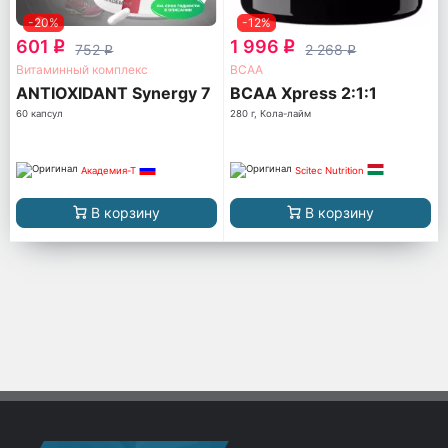
-20%
-12%
601
1 996
q
q
752
2 268
q
q
Витаминный комплекс
ВСАА
ANTIOXIDANT Synergy 7
BCAA Xpress 2:1:1
60 капсул
280 г, Кола-лайм
Академия-Т
Scitec Nutrition
В корзину
В корзину