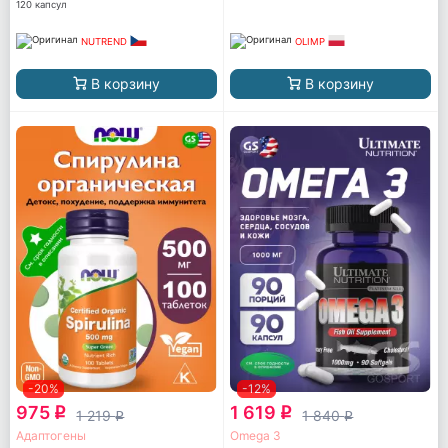
120 капсул
NUTREND
OLIMP
В корзину
В корзину
-20%
-12%
975
1 619
q
q
1 219
1 840
q
q
Адаптогены
Omega 3