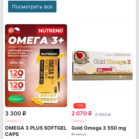
Посмотреть все
-12%
3 300
2 070
q
q
2 352
q
Omega 3
Omega 3
OMEGA 3 PLUS SOFTGEL
Gold Omega 3 550 mg
CAPS
60 капсул