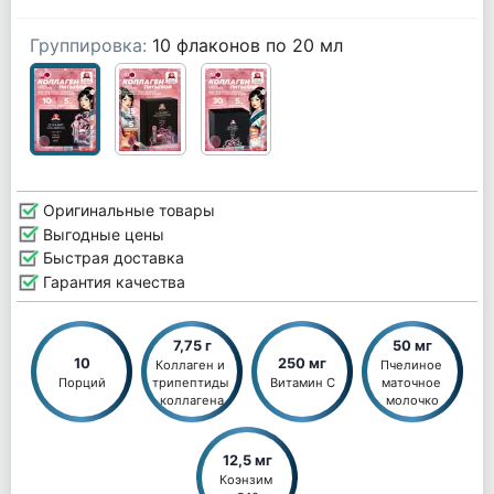
Группировка:
10 флаконов по 20 мл
Оригинальные товары
Выгодные цены
Быстрая доставка
Гарантия качества
7,75 г
50 мг
10
250 мг
Коллаген и 
Пчелиное 
Порций
трипептиды 
Витамин С
маточное 
коллагена
молочко
12,5 мг
Коэнзим 