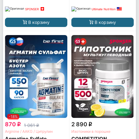
SPONSER
Ultimate Nutrition
В корзину
В корзину
-18%
870
2 890
q
q
1 061
q
Arginine / AAKG / Цитрулин
Изотоники в порошке
Agmatine Sulfate
COMPETITION