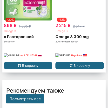
-20%
-12%
868
2 215
q
q
1 085
2 517
q
q
Omega 3
Omega 3
с Расторопшей
Omega 3 300 mg
60 капсул
200 гелевых капсул
НАШ ЛЕЦИТИН
Haya Labs
В корзину
В корзину
Рекомендуем также
Посмотреть все