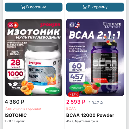
В корзину
В корзину
-12%
4 380
2 593
q
q
2 947
q
Изотоники в порошке
ВСАА
ISOTONIC
BCAA 12000 Powder
1000 г, Персик
457 г, Фруктовый пунш