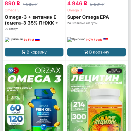
890
4 946
q
q
1 085
5 621
q
q
Omega 3
Omega 3
Omega-3 + витамин Е
Super Omega EPA
(омега-3 35% ПНЖК +
240 гелевые капсулы
витамин Е)
90 капсул
Be First
NOW Foods
В корзину
В корзину