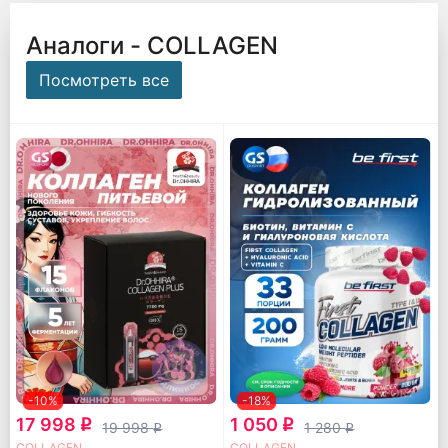
Аналоги - COLLAGEN
Посмотреть все
-10%
-18%
17 998
1 050
q
q
19 998
1 280
q
q
COLLAGEN
COLLAGEN