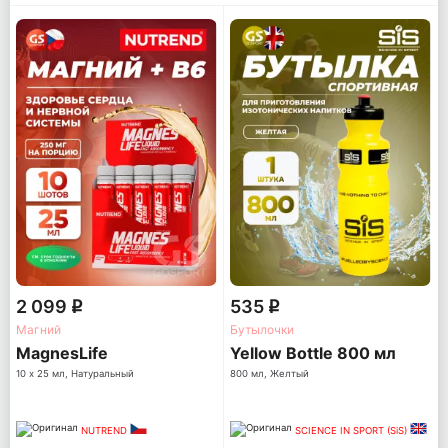
2 099
535
q
q
Магний
Бутылочки
MagnesLife
Yellow Bottle 800 мл
10 х 25 мл, Натуральный
800 мл, Желтый
NUTREND
SCIENCE IN SPORT (SiS)