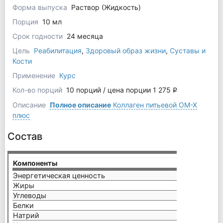
Форма выпуска
Раствор (Жидкость)
Порция
10 мл
Срок годности
24 месяца
Цель
Реабилитация
,
Здоровый образ жизни
,
Суставы и
Кости
Применение
Курс
Кол-во порций
10 порций / цена порции 1 275
q
Описание
Полное описание
Коллаген питьевой ОМ-Х
плюс
Состав
Компоненты
на 1 ф
Энергетическая ценность
157,42
Жиры
0 г
Углеводы
0,9 г
Белки
8,5 г
Натрий
16,4 м