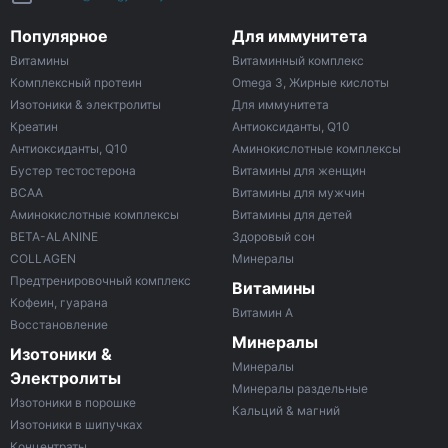
Популярное
Для иммунитета
Витамины
Витаминный комплекс
Комплексный протеин
Omega 3, Жирные кислоты
Изотоники & электролиты
Для иммунитета
Креатин
Антиоксиданты, Q10
Антиоксиданты, Q10
Аминокислотные комплексы
Бустер тестостерона
Витамины для женщин
ВСАА
Витамины для мужчин
Аминокислотные комплексы
Витамины для детей
BETA-ALANINE
Здоровый сон
COLLAGEN
Минералы
Предтренировочный комплекс
Витамины
Кофеин, гуарана
Витамин A
Восстановление
Минералы
Изотоники &
Минералы
Электролиты
Минералы раздельные
Изотоники в порошке
Кальций & магний
Изотоники в шипучках
Концентраты