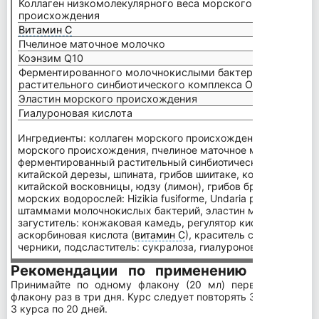
Коллаген низкомолекулярного веса морского
происхождения
7,75 г
Витамин С
250 м
Пчелиное маточное молочко
50 мг
Коэнзим Q10
12,5 м
Ферментированного молочнокислыми бактериями
растительного синбиотического комплекса ОМ-Х®
10 мг
Эластин морского происхождения
5 мг
Гиалуроновая кислота
5 мг
Ингредиенты: коллаген морского происхождения, сок черни
морского происхождения, пчелиное маточное молочко, коэ
ферментированный растительный синбиотический комплекс 
китайской дерезы, шпината, грибов шиитаке, комацуны, инж
китайской восковницы, юдзу (лимон), грибов бразильский аг
морских водорослей: Hizikia fusiforme, Undaria pinnatifida, Lam
штаммами молочнокислых бактерий, эластин морского про
загуститель: конжаковая камедь, регулятор кислотности: ли
аскорбиновая кислота (
витамин С
), краситель сахарный коле
черники, подсластитель: сукралоза, гиалуроновая кислота, 
Рекомендации по применению
Длительно
Принимайте по одному флакону (20 мл) первые пять дн
флакону раз в три дня. Курс следует повторять 3-4 раза в го
3 курса по 20 дней.