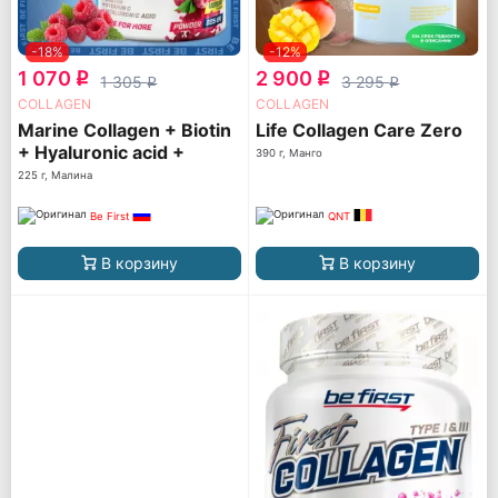
-18%
-12%
1 070
2 900
q
q
1 305
3 295
q
q
COLLAGEN
COLLAGEN
Marine Collagen + Biotin
Life Collagen Care Zero
+ Hyaluronic acid +
390 г, Манго
Vitamin C
225 г, Малина
Be First
QNT
В корзину
В корзину