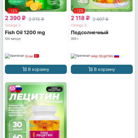
-18%
-12%
2 390
2 118
q
q
2 915
2 407
q
q
Omega 3
Omega 3
Fish Oil 1200 mg
Подсолнечный
120 капсул
300 г
Orzax
НАШ ЛЕЦИТИН
В корзину
В корзину