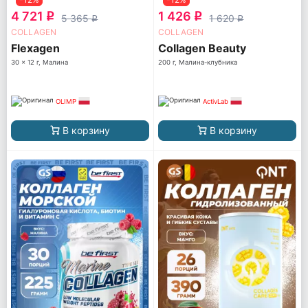
4 721
1 426
q
q
5 365
1 620
q
q
COLLAGEN
COLLAGEN
Flexagen
Collagen Beauty
30 x 12 г, Малина
200 г, Малина-клубника
OLIMP
ActivLab
В корзину
В корзину