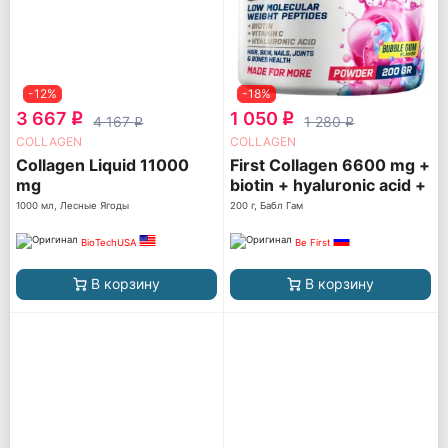
-12%
-18%
3 667
1 050
q
q
4 167
1 280
q
q
COLLAGEN
COLLAGEN
Collagen Liquid 11000
First Collagen 6600 mg +
mg
biotin + hyaluronic acid +
vitamin C
1000 мл, Лесные Ягоды
200 г, Бабл Гам
BioTechUSA
Be First
В корзину
В корзину