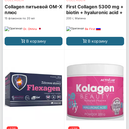
Collagen питьевой ОМ-Х
First Collagen 5300 mg +
плюс
biotin + hyaluronic acid +
vitamin C
15 флаконов по 20 мл
200 г, Малина
Dr. Ohhira
Be First
В корзину
В корзину
-12%
-12%