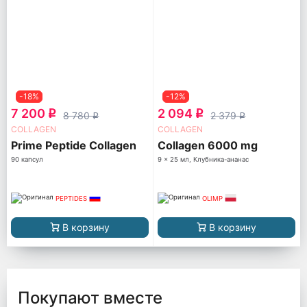
-18%
-12%
7 200
2 094
q
q
8 780
2 379
q
q
COLLAGEN
COLLAGEN
Prime Peptide Collagen
Collagen 6000 mg
90 капсул
9 x 25 мл, Клубника-ананас
PEPTIDES
OLIMP
В корзину
В корзину
Покупают вместе