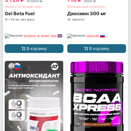
4 000
895
q
q
Энергетический гель
Витаминный комплекс
Gel Beta Fuel
Диосмин 300 мг
10 x 60 мл, Без вкуса
40 таблеток
SCIENCE IN SPORT (SiS)
LEKOLIKE
В корзину
В корзину