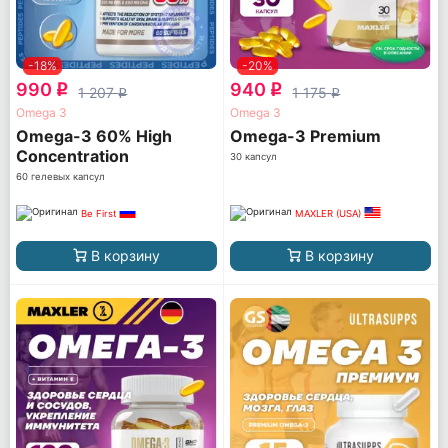
-18%
-20%
990
940
q
q
1 207
1 175
q
q
Omega 3
Omega 3
Omega-3 60% High
Omega-3 Premium
Concentration
30 капсул
60 гелевых капсул
Be First
MAXLER (USA)
В корзину
В корзину