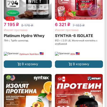
-12%
-12%
7 195
6 321
q
q
8 176
7 183
q
q
Изолят протеина
Изолят протеина
Platinum Hydro Whey
SYNTHA-6 ISOLATE
794 г, Турбо шоколад
912 г / 2.01 LB, Молочный коктейль с
клубникой
Optimum Nutrition
BSN
В корзину
В корзину