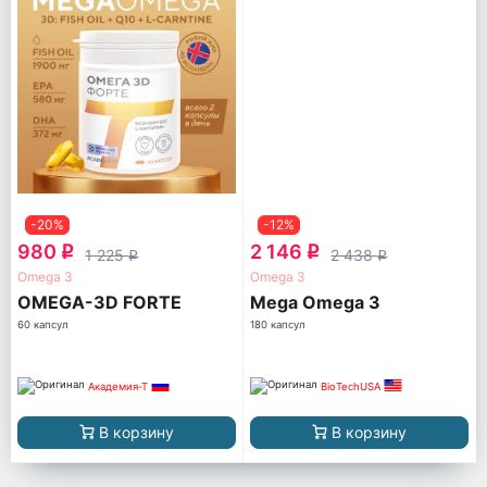
-20%
-12%
980
2 146
q
q
1 225
2 438
q
q
Omega 3
Omega 3
OMEGA-3D FORTE
Mega Omega 3
60 капсул
180 капсул
Академия-Т
BioTechUSA
В корзину
В корзину