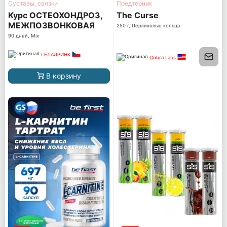
Суставы, связки
Предтерник
Курс ОСТЕОХОНДРОЗ,
The Curse
МЕЖПОЗВОНКОВАЯ
250 г, Персиковые кольца
ГРЫЖА (Без болевого
90 дней, Mix
синдрома)
ГЕЛАДРИНК
Cobra Labs
В корзину