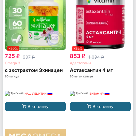
-20%
-22%
725
853
q
q
907
1 094
q
q
Omega 3
Адаптогены
с экстрактом Эхинацеи
Астаксантин 4 мг
60 капсул
60 веган капсул
НАШ ЛЕЦИТИН
ВИТАМИР
В корзину
В корзину