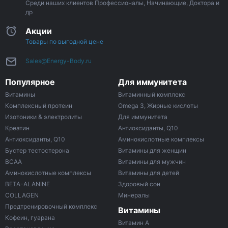
Среди наших клиентов Профессионалы, Начинающие, Доктора и
др
Акции
Товары по выгодной цене
Sales@Energy-Body.ru
Популярное
Для иммунитета
Витамины
Витаминный комплекс
Комплексный протеин
Omega 3, Жирные кислоты
Изотоники & электролиты
Для иммунитета
Креатин
Антиоксиданты, Q10
Антиоксиданты, Q10
Аминокислотные комплексы
Бустер тестостерона
Витамины для женщин
ВСАА
Витамины для мужчин
Аминокислотные комплексы
Витамины для детей
BETA-ALANINE
Здоровый сон
COLLAGEN
Минералы
Предтренировочный комплекс
Витамины
Кофеин, гуарана
Витамин A