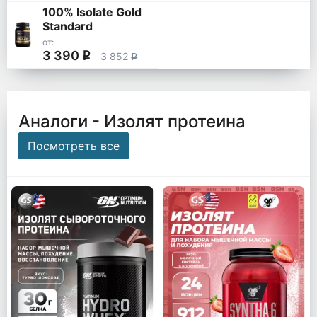
100% Isolate Gold
Standard
от:
3 390
q
3 852
q
Аналоги - Изолят протеина
Посмотреть все