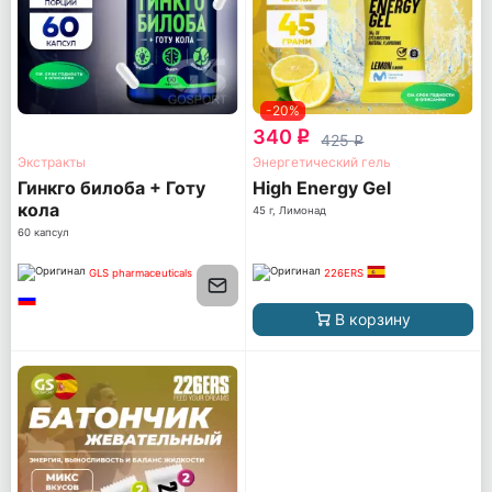
-20%
340
q
425
q
Экстракты
Энергетический гель
Гинкго билоба + Готу
High Energy Gel
кола
45 г, Лимонад
60 капсул
GLS pharmaceuticals
226ERS
В корзину