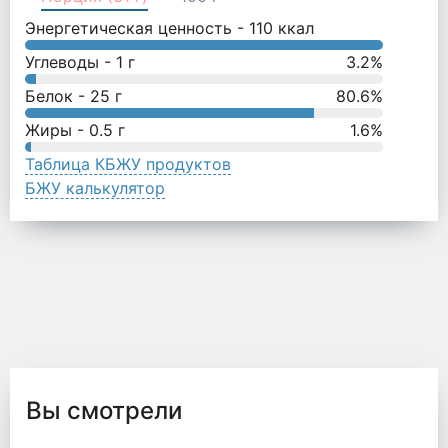
Энергетическая ценность -
110
ккал
Углеводы -
1
г
3.2
%
Белок -
25
г
80.6
%
Жиры -
0.5
г
1.6
%
Таблица КБЖУ продуктов
БЖУ калькулятор
Вы смотрели