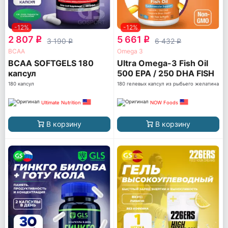
-12%
-12%
2 807
5 661
q
q
3 190
6 432
q
q
ВСАА
Omega 3
BCAA SOFTGELS 180
Ultra Omega-3 Fish Oil
капсул
500 EPA / 250 DHA FISH
GELATIN
180 капсул
180 гелевых капсул из рыбьего желатина
Ultimate Nutrition
NOW Foods
В корзину
В корзину