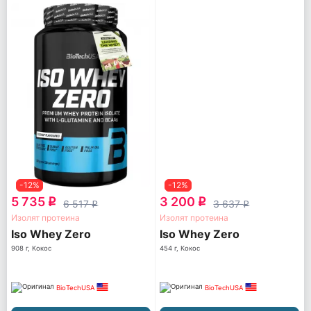
-12%
-12%
5 735
3 200
q
q
6 517
3 637
q
q
Изолят протеина
Изолят протеина
Iso Whey Zero
Iso Whey Zero
908 г, Кокос
454 г, Кокос
BioTechUSA
BioTechUSA