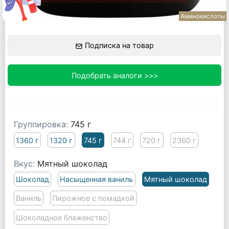
Аминокислоты
Подписка на товар
Подобрать аналоги >>>
Группировка:
745 г
1360 г
1320 г
745 г
744 г
720 г
2360 г
Вкус:
Мятный шоколад
Шоколад
Насыщенная ваниль
Мятный шоколад
Ваниль
Пирожное с помадкой
Шоколадное блаженство