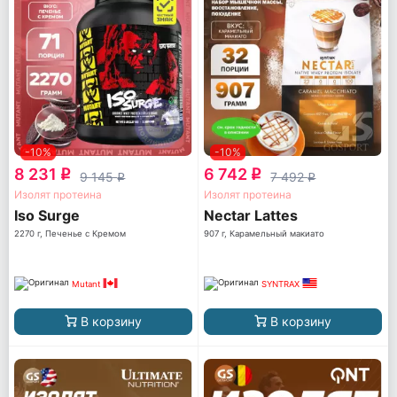
-10%
-10%
8 231
6 742
q
q
9 145
7 492
q
q
Изолят протеина
Изолят протеина
Iso Surge
Nectar Lattes
2270 г, Печенье с Кремом
907 г, Карамельный макиато
Mutant
SYNTRAX
В корзину
В корзину