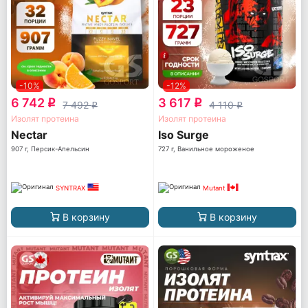
-10%
-12%
6 742
3 617
q
q
7 492
4 110
q
q
Изолят протеина
Изолят протеина
Nectar
Iso Surge
907 г, Персик-Апельсин
727 г, Ванильное мороженое
SYNTRAX
Mutant
В корзину
В корзину