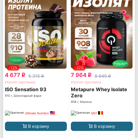
-12%
-10%
4 677
7 964
q
q
5 315
8 849
q
q
Изолят протеина
Изолят протеина
ISO Sensation 93
Metapure Whey Isolate
Zero
910 г, Шоколадный фадж
908 г, Малина
Ultimate Nutrition
QNT
В корзину
В корзину