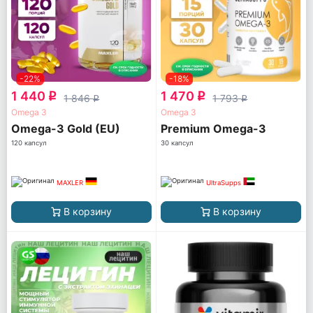
-22%
-18%
1 440
1 470
q
q
1 846
1 793
q
q
Omega 3
Omega 3
Omega-3 Gold (EU)
Premium Omega-3
120 капсул
30 капсул
MAXLER
UltraSupps
В корзину
В корзину