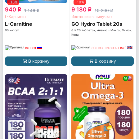
-18%
-10%
940
9 180
q
q
1 146
10 200
q
q
L-Карнитин
Изотоники в шипучках
L-Carnitine
GO Hydro Tablet 20s
90 капсул
6 x 20 таблеток, Ананас - Манго, Лимон,
Кола
Be First
SCIENCE IN SPORT (SiS)
В корзину
В корзину