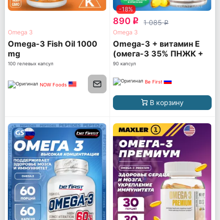
-18%
890
q
1 085
q
Omega 3
Omega 3
Omega-3 Fish Oil 1000
Omega-3 + витамин Е
mg
(омега-3 35% ПНЖК +
витамин Е)
100 гелевых капсул
90 капсул
Be First
NOW Foods
В корзину