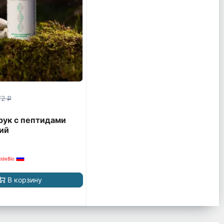
72
q
рук с пептидами
ий
ideBio
В корзину