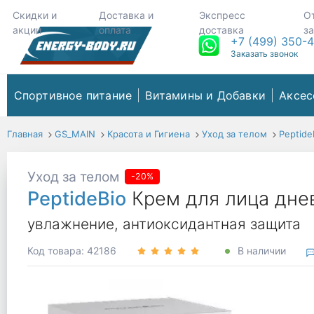
Скидки и
Доставка и
Экспресс
О
акции
оплата
доставка
з
+7 (499) 350-
Заказать звонок
Спортивное питание
Витамины и Добавки
Аксес
Главная
GS_MAIN
Красота и Гигиена
Уход за телом
Peptide
Уход за телом
-20%
PeptideBio
Крем для лица дн
увлажнение, антиоксидантная защита
Код товара: 42186
В наличии