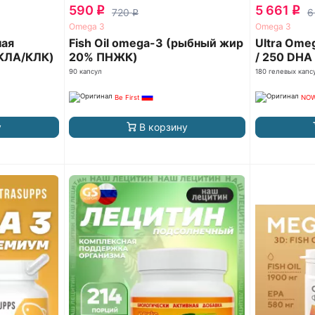
590
5 661
q
q
720
6
q
Omega 3
Omega 3
ная
Fish Oil omega-3 (рыбный жир
Ultra Omeg
/КЛА/КЛК)
20% ПНЖК)
/ 250 DHA
90 капсул
180 гелевых капс
Be First
NOW
у
В корзину