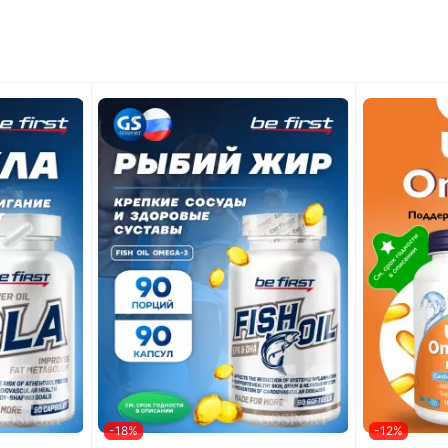
-18%
-12%