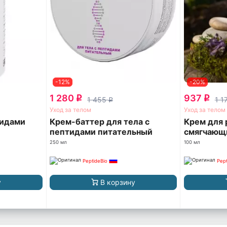
-12%
-20%
1 280
937
q
q
1 455
1 1
q
Уход за телом
Уход за телом
тидами
Крем-баттер для тела с
Крем для 
пептидами питательный
смягчающ
250 мл
100 мл
PeptideBio
Pept
у
В корзину