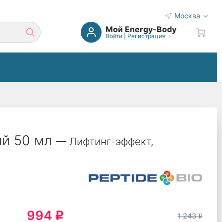
Москва
Мой Energy-Body
Войти
|
Регистрация
ий 50 мл
— Лифтинг-эффект,
994
q
1 243
q