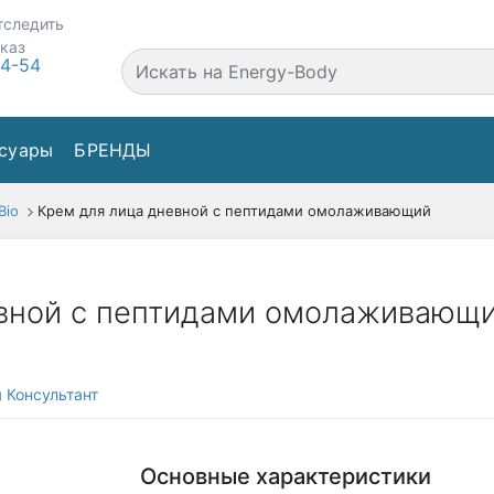
тследить
аказ
44-54
суары
БРЕНДЫ
Bio
Крем для лица дневной с пептидами омолаживающий
евной с пептидами омолаживающ
Консультант
Основные характеристики