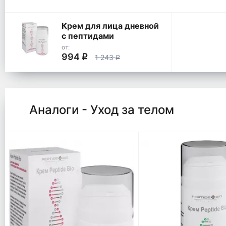
Крем для лица дневной
с пептидами
омолаживающий
от:
994
q
1 243
q
Аналоги - Уход за телом