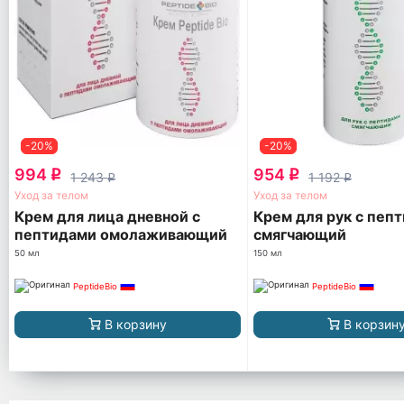
-20%
-20%
994
954
q
q
1 243
1 192
q
q
Уход за телом
Уход за телом
Крем для лица дневной с
Крем для рук с пеп
пептидами омолаживающий
смягчающий
50 мл
150 мл
PeptideBio
PeptideBio
В корзину
В корзин