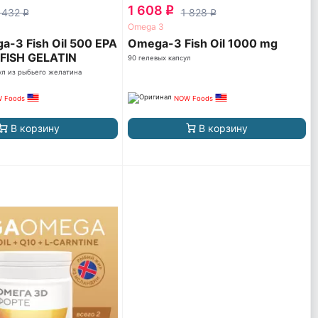
1 608
q
 432
1 828
q
q
Omega 3
a-3 Fish Oil 500 EPA
Omega-3 Fish Oil 1000 mg
 FISH GELATIN
90 гелевых капсул
ул из рыбьего желатина
 Foods
NOW Foods
В корзину
В корзину