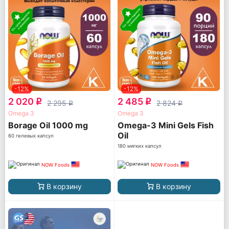
-12%
-12%
2 020
2 485
q
q
2 295
2 824
q
q
Omega 3
Omega 3
Borage Oil 1000 mg
Omega-3 Mini Gels Fish
Oil
60 гелевых капсул
180 мягких капсул
NOW Foods
NOW Foods
В корзину
В корзину