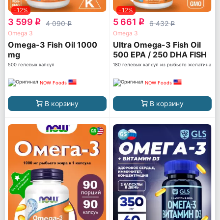
-12%
-12%
3 599
5 661
q
q
4 090
6 432
q
q
Omega 3
Omega 3
Omega-3 Fish Oil 1000
Ultra Omega-3 Fish Oil
mg
500 EPA / 250 DHA FISH
GELATIN
500 гелевых капсул
180 гелевых капсул из рыбьего желатина
NOW Foods
NOW Foods
В корзину
В корзину