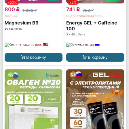
-20%
-5%
800
741
q
q
1 000
780
q
q
Магний
Энергетический гель
Magnesium B6
Energy GEL + Caffeine
100
60 таблеток
3 x 60 г, Кола
MAXLER (USA)
GEL4U
В корзину
В корзину