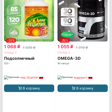
-20%
-20%
1 068
1 055
q
q
1 335
1 319
q
q
Omega 3
Omega 3
Подсолнечный
OMEGA-3D
120 г
90 капсул
НАШ ЛЕЦИТИН
Академия-Т
В корзину
В корзину