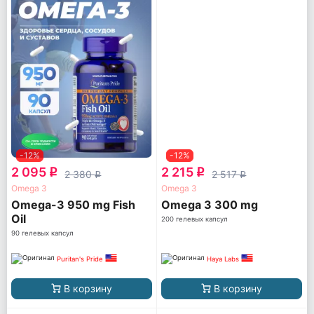
-12%
-12%
2 095
2 215
q
q
2 380
2 517
q
q
Omega 3
Omega 3
Omega-3 950 mg Fish
Omega 3 300 mg
Oil
200 гелевых капсул
90 гелевых капсул
Puritan's Pride
Haya Labs
В корзину
В корзину