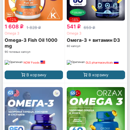
-12%
-18%
1 608
541
q
q
1 828
659
q
q
Omega 3
Omega 3
Omega-3 Fish Oil 1000
Омега-3 + витамин D3
mg
60 капсул
90 гелевых капсул
NOW Foods
GLS pharmaceuticals
В корзину
В корзину