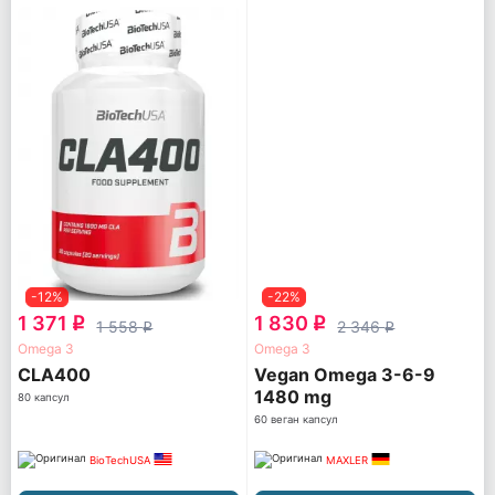
-12%
-22%
1 371
1 830
q
q
1 558
2 346
q
q
Omega 3
Omega 3
CLA400
Vegan Omega 3-6-9
1480 mg
80 капсул
60 веган капсул
BioTechUSA
MAXLER