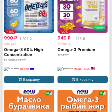
-18%
-20%
990
940
q
q
1 207
1 175
q
q
Omega 3
Omega 3
Omega-3 60% High
Omega-3 Premium
Concentration
30 капсул
60 гелевых капсул
Be First
MAXLER (USA)
В корзину
В корзину