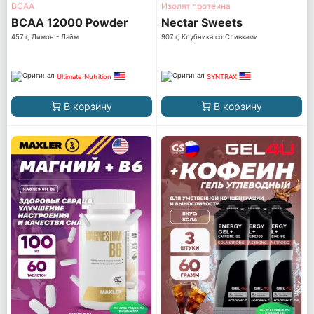
ВСАА
Изолят протеина
BCAA 12000 Powder
Nectar Sweets
457 г, Лимон - Лайм
907 г, Клубника со Сливками
Ultimate Nutrition
SYNTRAX
В корзину
В корзину