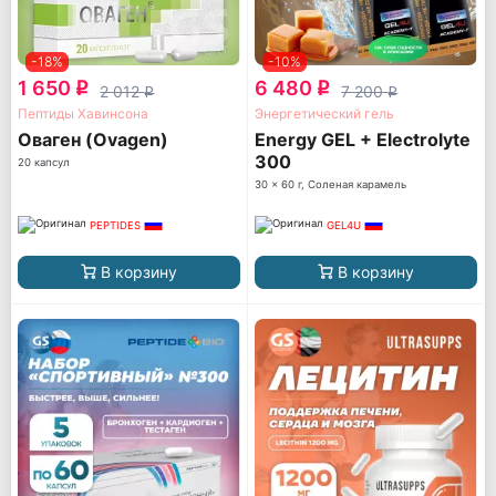
-18%
-10%
1 650
6 480
q
q
2 012
7 200
q
q
Пептиды Хавинсона
Энергетический гель
Оваген (Ovagen)
Energy GEL + Electrolyte
300
20 капсул
30 x 60 г, Соленая карамель
PEPTIDES
GEL4U
В корзину
В корзину