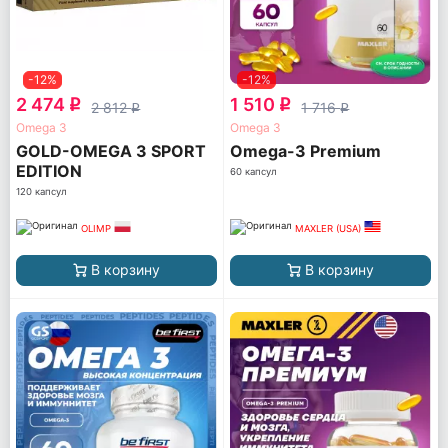
-12%
-12%
2 474
1 510
q
q
2 812
1 716
q
q
Omega 3
Omega 3
GOLD-OMEGA 3 SPORT
Omega-3 Premium
EDITION
60 капсул
120 капсул
OLIMP
MAXLER (USA)
В корзину
В корзину