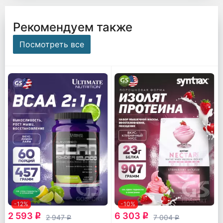
Рекомендуем также
Посмотреть все
-12%
-10%
2 593
6 303
q
q
2 947
7 004
q
q