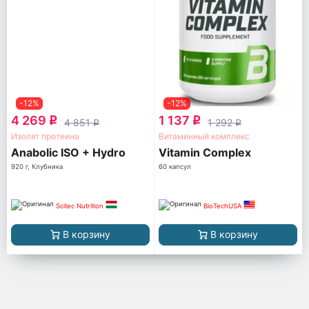
-12%
-12%
4 269
1 137
q
q
4 851
1 292
q
q
Изолят протеина
Витаминный комплекс
Anabolic ISO + Hydro
Vitamin Complex
920 г, Клубника
60 капсул
Scitec Nutrition
BioTechUSA
В корзину
В корзину