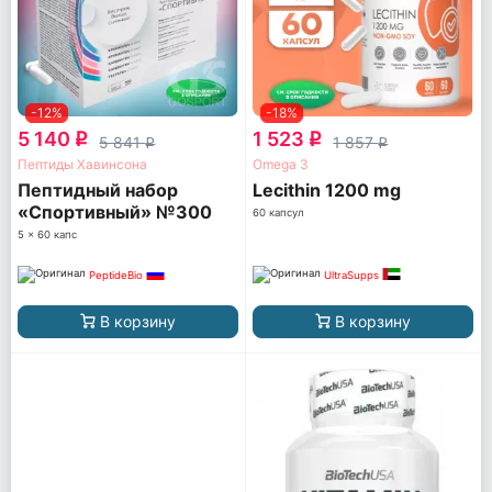
-12%
-18%
5 140
1 523
q
q
5 841
1 857
q
q
Пептиды Хавинсона
Omega 3
Пептидный набор
Lecithin 1200 mg
«Спортивный» №300
60 капсул
5 x 60 капс
PeptideBio
UltraSupps
В корзину
В корзину