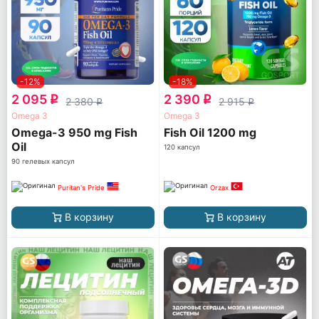
-12%
-18%
2 095
2 390
q
q
2 380
2 915
q
q
Omega 3
Omega 3
Omega-3 950 mg Fish
Fish Oil 1200 mg
Oil
120 капсул
90 гелевых капсул
Puritan's Pride
Orzax
В корзину
В корзину