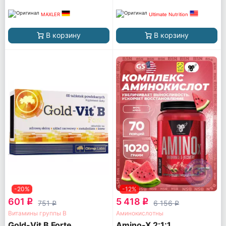
MAXLER
Ultimate Nutrition
В корзину
В корзину
-20%
-12%
601
5 418
q
q
751
6 156
q
q
Витамины группы B
Аминокислотны
Gold-Vit B Forte
Amino-X 2:1:1