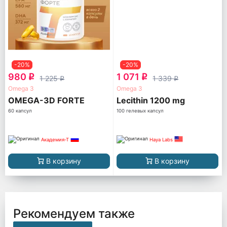
-20%
-20%
980
1 071
q
q
1 225
1 339
q
q
Omega 3
Omega 3
OMEGA-3D FORTE
Lecithin 1200 mg
60 капсул
100 гелевых капсул
Академия-Т
Haya Labs
В корзину
В корзину
Рекомендуем также