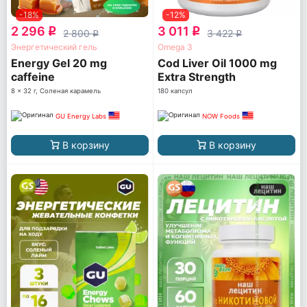
-18%
-12%
2 296
3 011
q
q
2 800
3 422
q
q
Энергетический гель
Omega 3
Energy Gel 20 mg
Cod Liver Oil 1000 mg
caffeine
Extra Strength
8 x 32 г, Соленая карамель
180 капсул
GU Energy Labs
NOW Foods
В корзину
В корзину