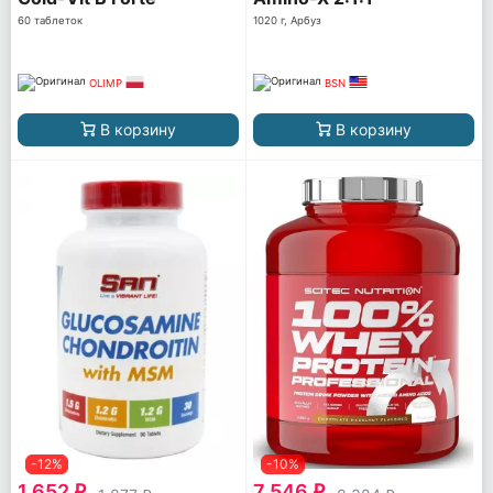
60 таблеток
1020 г, Арбуз
OLIMP
BSN
В корзину
В корзину
-12%
-10%
1 652
7 546
q
q