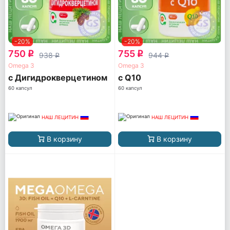
-20%
-20%
750
755
q
q
938
944
q
q
Omega 3
Omega 3
с Дигидрокверцетином
с Q10
60 капсул
60 капсул
НАШ ЛЕЦИТИН
НАШ ЛЕЦИТИН
В корзину
В корзину