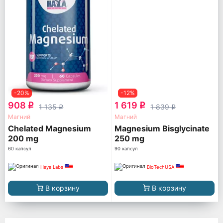
-20%
-12%
908
1 619
q
q
1 135
1 839
q
q
Магний
Магний
Chelated Magnesium
Magnesium Bisglycinate
200 mg
250 mg
60 капсул
90 капсул
Haya Labs
BioTechUSA
В корзину
В корзину