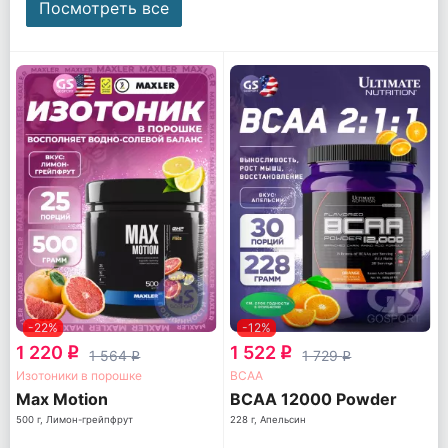
Посмотреть все
-22%
-12%
1 220
1 522
q
q
1 564
1 729
q
q
Изотоники в порошке
ВСАА
Max Motion
BCAA 12000 Powder
500 г, Лимон-грейпфрут
228 г, Апельсин