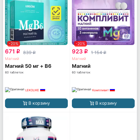
-20%
-20%
671
923
q
q
839
1 154
q
q
Магний
Магний
Магний 50 мг + B6
Магний
60 таблеток
60 таблеток
LEKOLIKE
Компливит
В корзину
В корзину