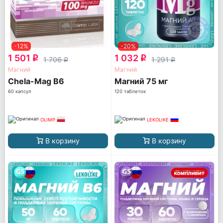
-12%
-20%
1 501
1 032
q
q
1 706
1 291
q
q
Магний
Магний
Chela-Mag B6
Магний 75 мг
60 капсул
120 таблеток
OLIMP
LEKOLIKE
В корзину
В корзину