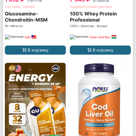
1 877
8 384
q
q
Суставы, связки
Сывороточный протеин
Glucosamine-
100% Whey Protein
Chondroitin-MSM
Professional
90 таблеток
2350 г, Шоколад - Фундук
SAN
Scitec Nutrition
В корзину
В корзину