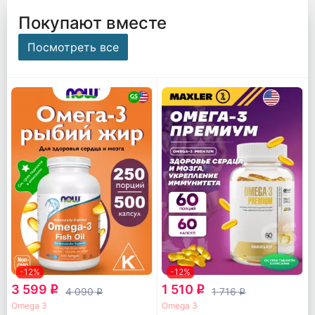
Покупают вместе
Посмотреть все
-12%
-12%
3 599
1 510
q
q
4 090
1 716
q
q
Omega 3
Omega 3