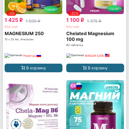
-5%
-20%
1 425
1 100
q
q
1 500
1 375
q
q
Магний
Магний
MAGNESIUM 250
Chelated Magnesium
100 mg
10 х 25 мл, Апельсин
60 таблеток
Powerup
MAXLER (USA)
В корзину
В корзину