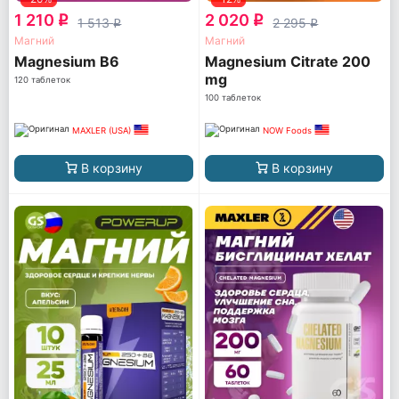
1 210
2 020
q
q
1 513
2 295
q
q
Магний
Магний
Magnesium B6
Magnesium Citrate 200
mg
120 таблеток
100 таблеток
MAXLER (USA)
NOW Foods
В корзину
В корзину