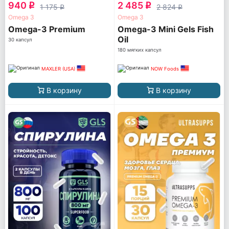
940
2 485
q
q
1 175
2 824
q
q
Omega 3
Omega 3
Omega-3 Premium
Omega-3 Mini Gels Fish
Oil
30 капсул
180 мягких капсул
MAXLER (USA)
NOW Foods
В корзину
В корзину