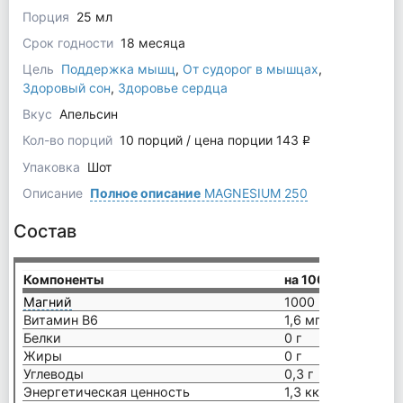
Порция
25 мл
Срок годности
18 месяца
Цель
Поддержка мышц
,
От судорог в мышцах
,
Здоровый сон
,
Здоровье сердца
Вкус
Апельсин
Кол-во порций
10 порций / цена порции 143
q
Упаковка
Шот
Описание
Полное описание
MAGNESIUM 250
Состав
Компоненты
на 100 мл
Магний
1000 мг
Витамин В6
1,6 мг
Белки
0 г
Жиры
0 г
Углеводы
0,3 г
Энергетическая ценность
1,3 ккал / 6,8 кДж