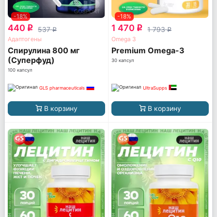
-18%
-18%
440
1 470
q
q
537
1 793
q
q
Адаптогены
Omega 3
Спирулина 800 мг
Premium Omega-3
(Суперфуд)
30 капсул
100 капсул
GLS pharmaceuticals
UltraSupps
В корзину
В корзину