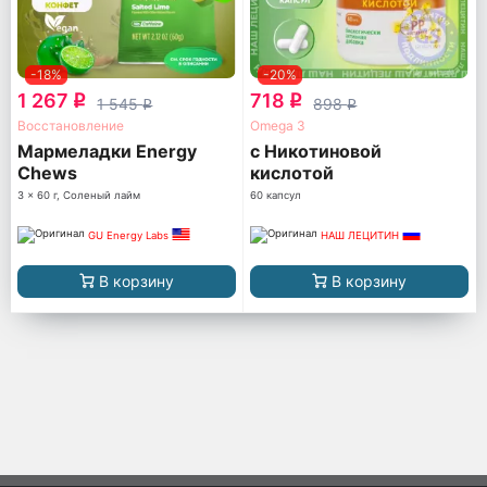
-18%
-20%
1 267
718
q
q
1 545
898
q
q
Восстановление
Omega 3
Мармеладки Energy
с Никотиновой
Chews
кислотой
3 x 60 г, Соленый лайм
60 капсул
GU Energy Labs
НАШ ЛЕЦИТИН
В корзину
В корзину