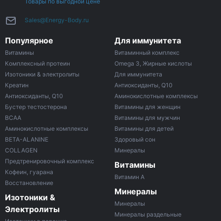
Товары по выгодной цене
Sales@Energy-Body.ru
Популярное
Для иммунитета
Витамины
Витаминный комплекс
Комплексный протеин
Omega 3, Жирные кислоты
Изотоники & электролиты
Для иммунитета
Креатин
Антиоксиданты, Q10
Антиоксиданты, Q10
Аминокислотные комплексы
Бустер тестостерона
Витамины для женщин
ВСАА
Витамины для мужчин
Аминокислотные комплексы
Витамины для детей
BETA-ALANINE
Здоровый сон
COLLAGEN
Минералы
Предтренировочный комплекс
Витамины
Кофеин, гуарана
Витамин A
Восстановление
Минералы
Изотоники &
Минералы
Электролиты
Минералы раздельные