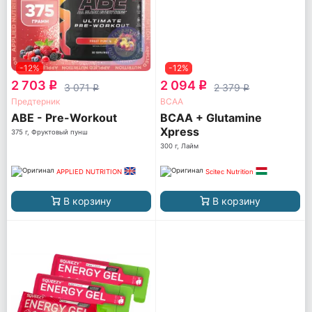
-12%
-12%
2 703
2 094
q
q
3 071
2 379
q
q
Предтерник
ВСАА
ABE - Pre-Workout
BCAA + Glutamine
Xpress
375 г, Фруктовый пунш
300 г, Лайм
APPLIED NUTRITION
Scitec Nutrition
В корзину
В корзину