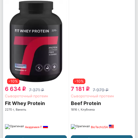
-10%
-10%
6 634
7 181
q
q
7 371
7 979
q
q
Сывороточный протеин
Сывороточный протеин
Fit Whey Protein
Beef Protein
2270 г, Ваниль
1816 г, Клубника
Академия-Т
BioTechUSA