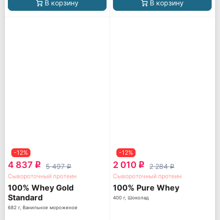
В корзину
В корзину
-12%
-12%
4 837
2 010
q
q
5 497
2 284
q
q
Сывороточный протеин
Сывороточный протеин
100% Whey Gold
100% Pure Whey
Standard
400 г, Шоколад
682 г, Ванильное мороженое