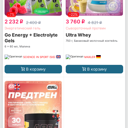
-7%
-22%
2 232
3 760
q
q
2 400
4 821
q
q
Энергетический гель
Сывороточный протеин
Go Energy + Electrolyte
Ultra Whey
Gels
750 г, Банановый молочный коктейль
6 x 60 мл, Малина
SCIENCE IN SPORT (SiS)
MAXLER
В корзину
В корзину