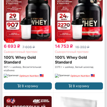
-12%
-10%
6 693
14 753
q
q
7 606
16 392
q
q
Сывороточный протеин
Сывороточный протеин
100% Whey Gold
100% Whey Gold
Standard
Standard
907 г + шейкер, Восхитительная
2270 г + шейкер, Белый шоколад
клубника
Optimum Nutrition
Optimum Nutrition
В корзину
В корзину