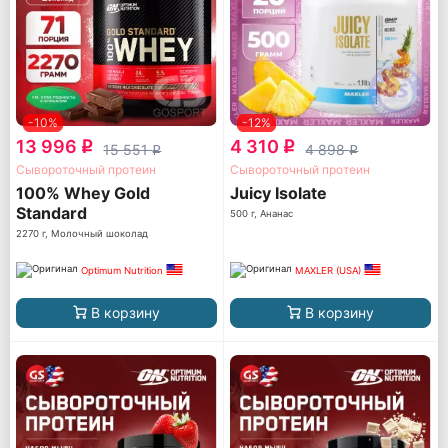
-10%
-12%
13 996
4 310
q
q
15 551
4 898
q
q
Сывороточный протеин
Сывороточный протеин
100% Whey Gold
Juicy Isolate
Standard
500 г, Ананас
2270 г, Молочный шоколад
Optimum Nutrition
MAXLER (USA)
В корзину
В корзину