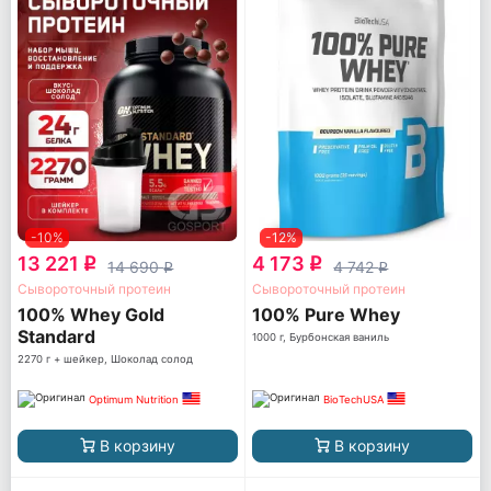
-10%
-12%
13 221
4 173
q
q
14 690
4 742
q
q
Сывороточный протеин
Сывороточный протеин
100% Whey Gold
100% Pure Whey
Standard
1000 г, Бурбонская ваниль
2270 г + шейкер, Шоколад солод
Optimum Nutrition
BioTechUSA
В корзину
В корзину