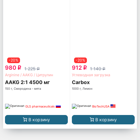
-20%
-20%
980
912
q
q
1 225
1 140
q
q
Arginine / AAKG / Цитрулин
Углеводная загрузка
AAKG 2:1 4500 мг
Carbox
150 г, Смородина - мята
1000 г, Лимон
GLS pharmaceuticals
BioTechUSA
В корзину
В корзину