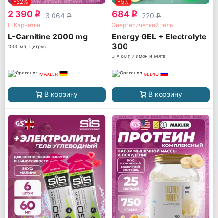
-22%
-5%
2 390
684
q
q
3 064
720
q
q
L-Карнитин
Энергетический гель
L-Carnitine 2000 mg
Energy GEL + Electrolyte
300
1000 мл, Цитрус
3 x 60 г, Лимон и Мята
MAXLER
GEL4U
В корзину
В корзину