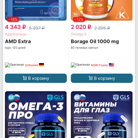
-18%
-12%
4 343
2 020
q
q
5 297
2 295
q
q
Адаптогены
Omega 3
AМD Extra
Borage Oil 1000 mg
курс 120 дней
60 гелевых капсул
Orthomol
NOW Foods
В корзину
В корзину