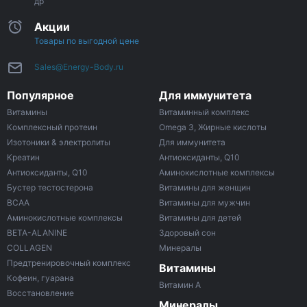
др
Акции
Товары по выгодной цене
Sales@Energy-Body.ru
Популярное
Для иммунитета
Витамины
Витаминный комплекс
Комплексный протеин
Omega 3, Жирные кислоты
Изотоники & электролиты
Для иммунитета
Креатин
Антиоксиданты, Q10
Антиоксиданты, Q10
Аминокислотные комплексы
Бустер тестостерона
Витамины для женщин
ВСАА
Витамины для мужчин
Аминокислотные комплексы
Витамины для детей
BETA-ALANINE
Здоровый сон
COLLAGEN
Минералы
Предтренировочный комплекс
Витамины
Кофеин, гуарана
Витамин A
Восстановление
Минералы