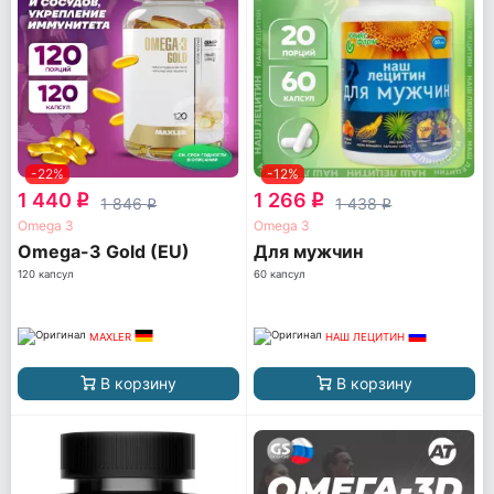
-22%
-12%
1 440
1 266
q
q
1 846
1 438
q
q
Omega 3
Omega 3
Omega-3 Gold (EU)
Для мужчин
120 капсул
60 капсул
MAXLER
НАШ ЛЕЦИТИН
В корзину
В корзину