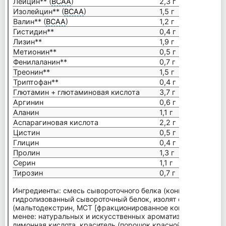
Лейцин** (
ВСАА
)
2,3 г
Изолейцин** (
ВСАА
)
1,5 г
Валин** (
ВСАА
)
1,2 г
Гистидин**
0,4 г
Лизин**
1,9 г
Метионин**
0,5 г
Фенилаланин**
0,7 г
Треонин**
1,5 г
Триптофан**
0,4 г
Глютамин + глютаминовая кислота
3,7 г
Аргинин
0,6 г
Аланин
1,1 г
Аспарагиновая кислота
2,2 г
Цистин
0,5 г
Глицин
0,4 г
Пролин
1,3 г
Серин
1,1 г
Тирозин
0,7 г
Ингредиенты: смесь сывороточного белка (концентрат сыво
гидролизованный сывороточный белок, изолят сывороточного
(мальтодекстрин, МСТ [фракционированное кокосовое) масл
менее: натуральных и искусственных ароматизаторов, соль,
лимонная кислота, краситель (порошок красной свеклы), ди