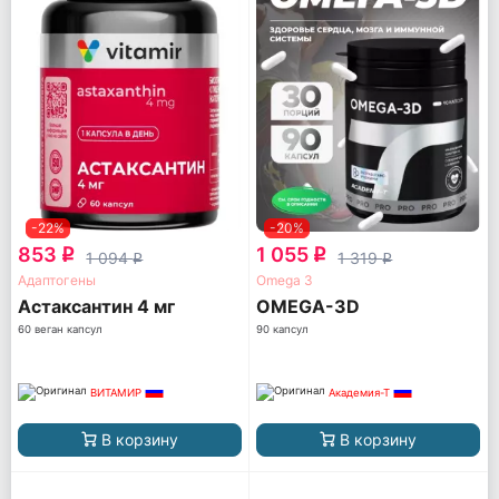
-22%
-20%
853
1 055
q
q
1 094
1 319
q
q
Адаптогены
Omega 3
Астаксантин 4 мг
OMEGA-3D
60 веган капсул
90 капсул
ВИТАМИР
Академия-Т
В корзину
В корзину