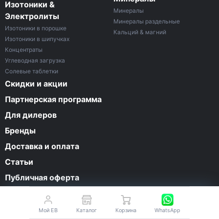
Изотоники &
Минералы
Электролиты
Минералы раздельные
Изотоники в порошке
Кальций & магний
Изотоники в шипучках
Концентраты
Углеводная загрузка
Солевые таблетки
Скидки и акции
Партнерская программа
Для дилеров
Бренды
Доставка и оплата
Статьи
Публичная оферта
О компании
Контакты
Мой EB
Каталог
Корзина
WhatsApp