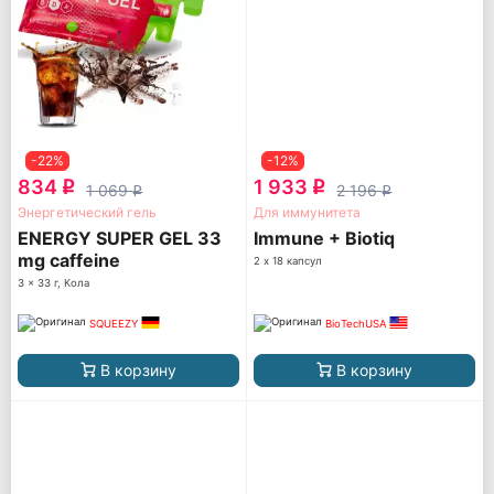
-22%
-12%
834
1 933
q
q
1 069
2 196
q
q
Энергетический гель
Для иммунитета
ENERGY SUPER GEL 33
Immune + Biotiq
mg caffeine
2 х 18 капсул
3 x 33 г, Кола
SQUEEZY
BioTechUSA
В корзину
В корзину