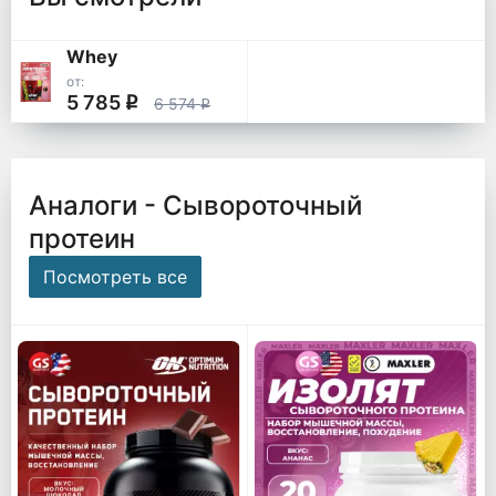
Whey
от:
5 785
q
6 574
q
Аналоги - Сывороточный
протеин
Посмотреть все