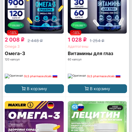
-18%
-18%
2 008
1 028
q
q
2 448
1 254
q
q
Omega 3
Адаптогены
Омега-3
Витамины для глаз
120 капсул
60 капсул
GLS pharmaceuticals
GLS pharmaceuticals
В корзину
В корзину