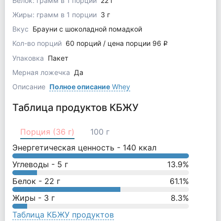
Белок: грамм в 1 порции
22 г
Жиры: грамм в 1 порции
3 г
Вкус
Брауни с шоколадной помадкой
Кол-во порций
60 порций / цена порции 96
q
Упаковка
Пакет
Мерная ложечка
Да
Описание
Полное описание
Whey
Таблица продуктов КБЖУ
Порция (36 г)
100 г
Энергетическая ценность -
140
ккал
Углеводы -
5
г
13.9
%
Белок -
22
г
61.1
%
Жиры -
3
г
8.3
%
Таблица КБЖУ продуктов