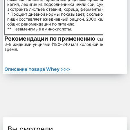
калия, лецитин из подсолнечника и/или сои, сукралоза, реба
экстракта листьев стевии), корица, ферменты (лактаза, про
* Процент дневной нормы показывает, сколько питательных
пищи составляет ежедневный рацион. 2000 калорий в день 
общих рекомендаций по питанию.
** Незаменимые аминокислоты.
Рекомендации по применению
Смешайте 1 пор
6–8 жидкими унциями (180–240 мл) холодной воды или моло
время.
Описание товара Whey >>>
Вы смотрели