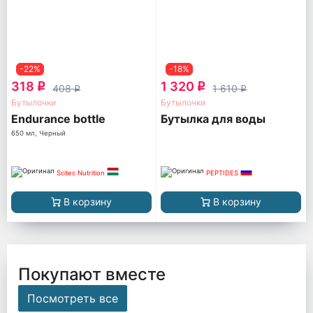
-22%
-18%
318
1 320
q
q
408
1 610
q
q
Бутылочки
Бутылочки
Endurance bottle
Бутылка для воды
650 мл, Черный
Scitec Nutrition
PEPTIDES
В корзину
В корзину
Покупают вместе
Посмотреть все