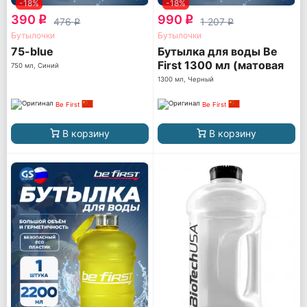
-18%
-18%
390
990
q
q
476
1 207
q
q
Бутылочки
Бутылочки
75-blue
Бутылка для воды Be
First 1300 мл (матовая
750 мл, Синий
TS1300-FOROST)
1300 мл, Черный
Be First
Be First
В корзину
В корзину