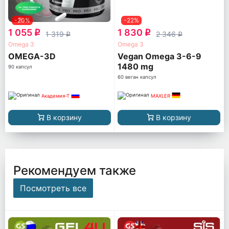
-20%
-22%
1 055
1 830
q
q
1 319
2 346
q
q
Omega 3
Omega 3
OMEGA-3D
Vegan Omega 3-6-9
1480 mg
90 капсул
60 веган капсул
Академия-Т
MAXLER
В корзину
В корзину
Рекомендуем также
Посмотреть все