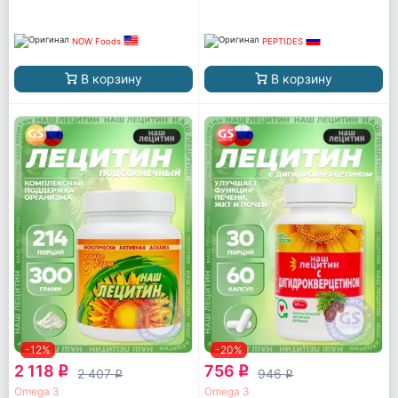
NOW Foods
PEPTIDES
В корзину
В корзину
-12%
-20%
2 118
756
q
q
2 407
946
q
q
Omega 3
Omega 3