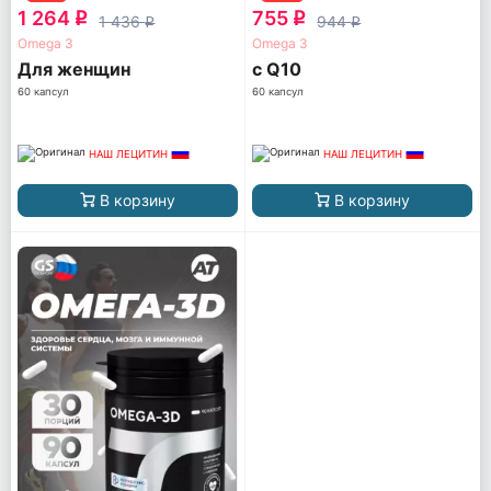
1 264
755
q
q
1 436
944
q
q
Omega 3
Omega 3
Для женщин
с Q10
60 капсул
60 капсул
НАШ ЛЕЦИТИН
НАШ ЛЕЦИТИН
В корзину
В корзину