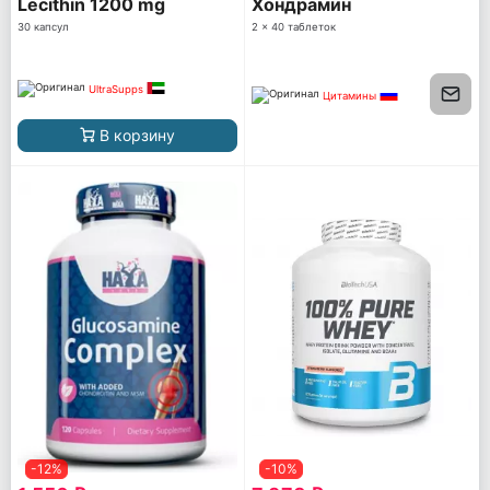
Lecithin 1200 mg
Хондрамин
30 капсул
2 x 40 таблеток
UltraSupps
Цитамины
В корзину
-12%
-10%