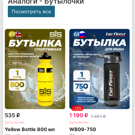
Аналоги - Бутылочки
Посмотреть все
-18%
535
1 190
q
q
1 451
q
Бутылочки
Бутылочки
Yellow Bottle 800 мл
WB09-750