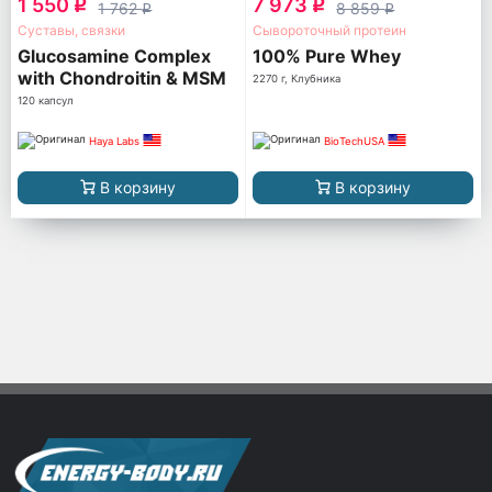
1 550
7 973
q
q
1 762
8 859
q
q
Суставы, связки
Сывороточный протеин
Glucosamine Complex
100% Pure Whey
with Chondroitin & MSM
2270 г, Клубника
120 капсул
Haya Labs
BioTechUSA
В корзину
В корзину