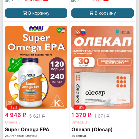
В корзину
В корзину
-12%
-18%
4 946
1 370
q
q
5 621
1 671
q
q
Omega 3
Omega 3
Super Omega EPA
Олекап (Olecap)
240 гелевые капсулы
30 капсул