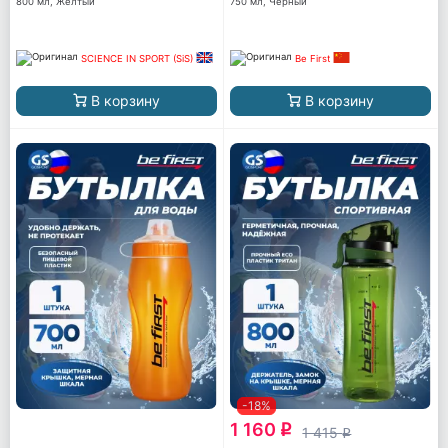
800 мл, Желтый
750 мл, Черный
SCIENCE IN SPORT (SiS)
Be First
В корзину
В корзину
-18%
1 160
q
1 415
q