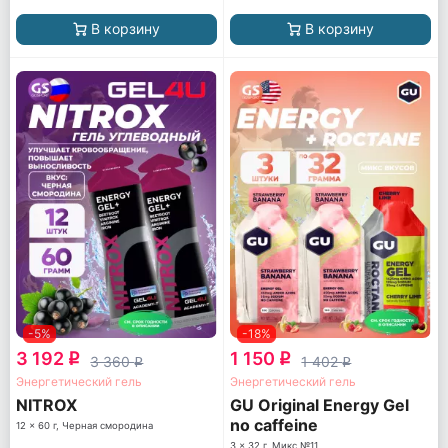
В корзину
В корзину
-5%
-18%
3 192
1 150
q
q
3 360
1 402
q
q
Энергетический гель
Энергетический гель
NITROX
GU Original Energy Gel
no caffeine
12 x 60 г, Черная смородина
3 x 32 г, Микс №11