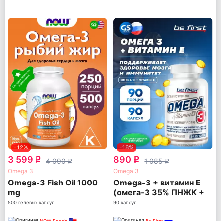
-12%
-18%
3 599
890
q
q
4 090
1 085
q
q
Omega 3
Omega 3
Omega-3 Fish Oil 1000
Omega-3 + витамин Е
mg
(омега-3 35% ПНЖК +
витамин Е)
500 гелевых капсул
90 капсул
NOW Foods
Be First