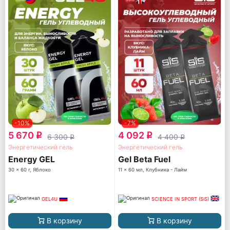
-10%
-7%
5 670
4 092
q
q
6 300
4 400
q
q
Энергетический гель
Энергетический гель
Energy GEL
Gel Beta Fuel
30 x 60 г, Яблоко
11 x 60 мл, Клубника - Лайм
GEL4U
SCIENCE IN SPORT (SiS)
В корзину
В корзину