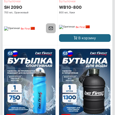
Бутылочки
Бутылочки
SH 209O
WB10-800
700 мл, Оранжевый
800 мл, Хаки
Be First
Be First
В корзину