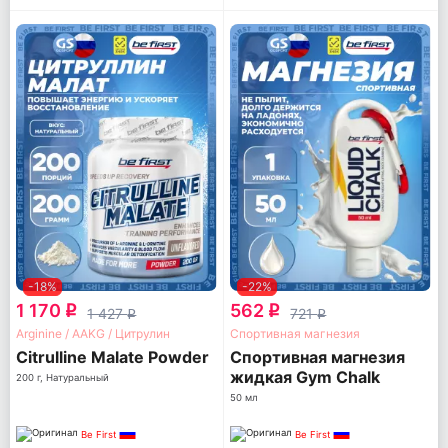
-18%
-22%
1 170
562
q
q
1 427
721
q
q
Arginine / AAKG / Цитрулин
Спортивная магнезия
Citrulline Malate Powder
Спортивная магнезия
жидкая Gym Chalk
200 г, Натуральный
50 мл
Be First
Be First