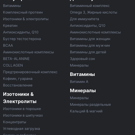
Витамины
Витаминный комплекс
Комплексный протеин
Omega 3, Жирные кислоты
Изотоники & электролиты
Для иммунитета
Креатин
Антиоксиданты, Q10
Антиоксиданты, Q10
Аминокислотные комплексы
Бустер тестостерона
Витамины для женщин
ВСАА
Витамины для мужчин
Аминокислотные комплексы
Витамины для детей
BETA-ALANINE
Здоровый сон
COLLAGEN
Минералы
Предтренировочный комплекс
Витамины
Кофеин, гуарана
Витамин A
Восстановление
Минералы
Изотоники &
Минералы
Электролиты
Минералы раздельные
Изотоники в порошке
Кальций & магний
Изотоники в шипучках
Концентраты
Углеводная загрузка