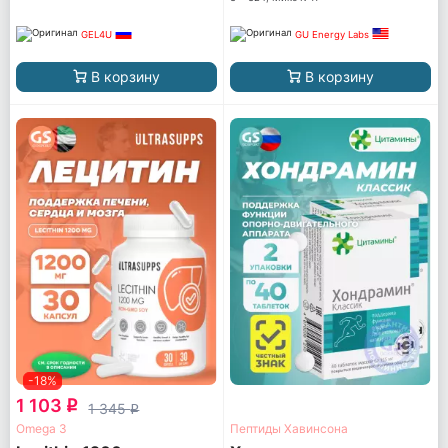
GEL4U
GU Energy Labs
В корзину
В корзину
-18%
1 103
q
1 345
q
Omega 3
Пептиды Хавинсона