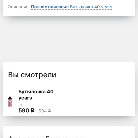
Описание
Полное описание
Бутылочка 40 years
Вы смотрели
Бутылочка 40
years
от:
590
q
694
q