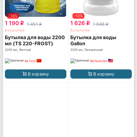
-18%
-12%
1 190
1 626
q
q
1 451
1 848
q
q
Бутылочки
Бутылочки
Бутылка для воды 2200
Бутылка для воды
мл (TS 220-FROST)
Gallon
матовая
2200 мл, Желтый
2200 мл, Прозрачный
Be First
BioTechUSA
В корзину
В корзину