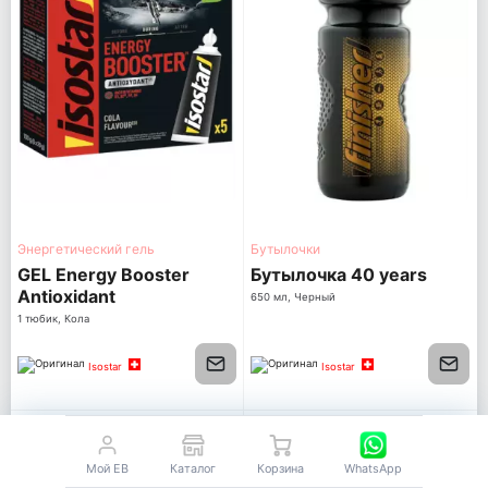
Энергетический гель
Бутылочки
GEL Energy Booster
Бутылочка 40 years
Antioxidant
650 мл, Черный
1 тюбик, Кола
Isostar
Isostar
Мой EB
Каталог
Корзина
WhatsApp