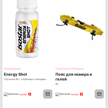
Предтерник
Сумочки и Ремешки
Energy Shot
Пояс для номера и
гелей
1 бутылка 60 г, Клубника и гренадин
92
Isostar
Isostar