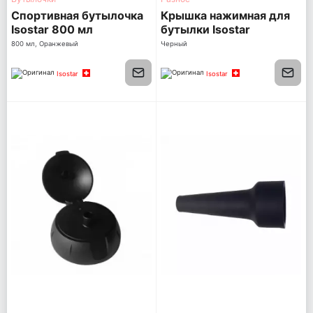
Спортивная бутылочка
Крышка нажимная для
Isostar 800 мл
бутылки Isostar
Оранжевая с белой
800 мл, Оранжевый
Черный
крышкой
Isostar
Isostar