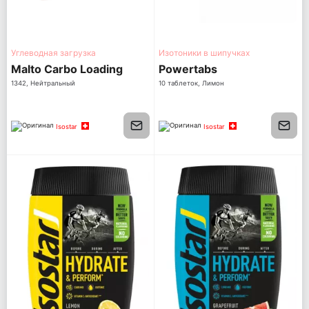
Углеводная загрузка
Изотоники в шипучках
Malto Carbo Loading
Powertabs
1342, Нейтральный
10 таблеток, Лимон
Isostar
Isostar