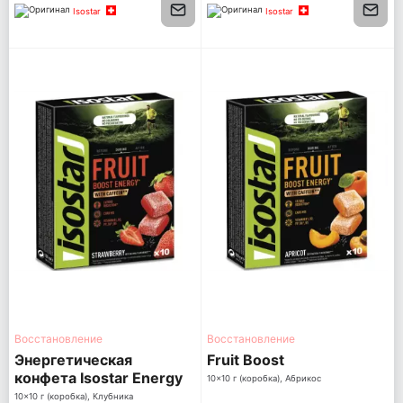
Isostar
Isostar
Восстановление
Восстановление
Энергетическая
Fruit Boost
конфета Isostar Energy
10x10 г (коробка), Абрикос
Fruit Boost Клубника (10
10x10 г (коробка), Клубника