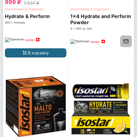
999
q
1 537
q
Изотоники в порошке
Изотоники в порошке
Hydrate & Perform
1x4 Hydrate and Perform
Powder
400 г, Клюква
4 x 400 гр, Mix
Isostar
Isostar
В корзину