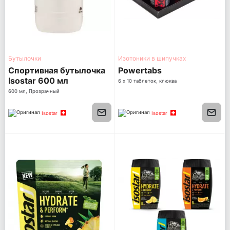
Бутылочки
Изотоники в шипучках
Спортивная бутылочка
Powertabs
Isostar 600 мл
6 х 10 таблеток, клюква
Полупрозрачная
600 мл, Прозрачный
Isostar
Isostar