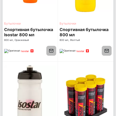
Бутылочки
Бутылочки
Спортивная бутылочка
Спортивная бутылочка
Isostar 800 мл
800 мл
Оранжевая с черной
800 мл, Оранжевый
800 мл, Желтый
крышкой
Isostar
Isostar