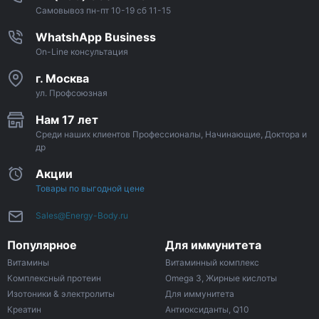
Самовывоз пн-пт 10-19 сб 11-15
WhatshApp Business
On-Line консультация
г. Москва
ул. Профсоюзная
Нам 17 лет
Среди наших клиентов Профессионалы, Начинающие, Доктора и
др
Акции
Товары по выгодной цене
Sales@Energy-Body.ru
Популярное
Для иммунитета
Витамины
Витаминный комплекс
Комплексный протеин
Omega 3, Жирные кислоты
Изотоники & электролиты
Для иммунитета
Креатин
Антиоксиданты, Q10