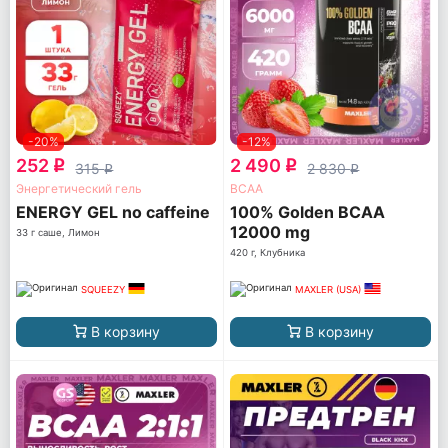
-20%
-12%
252
2 490
q
q
315
2 830
q
q
Энергетический гель
ВСАА
ENERGY GEL no caffeine
100% Golden BCAA
12000 mg
33 г саше, Лимон
420 г, Клубника
SQUEEZY
MAXLER (USA)
В корзину
В корзину