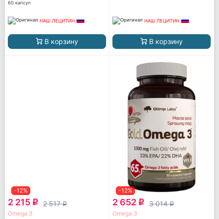
60 капсул
НАШ ЛЕЦИТИН
НАШ ЛЕЦИТИН
В корзину
В корзину
-12%
-12%
2 215
2 652
q
q
2 517
3 014
q
q
Omega 3
Omega 3