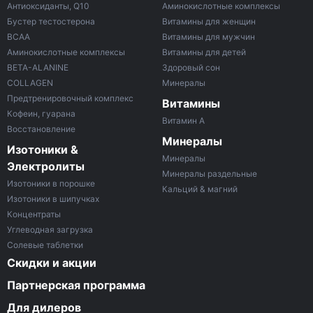
Антиоксиданты, Q10
Аминокислотные комплексы
Бустер тестостерона
Витамины для женщин
ВСАА
Витамины для мужчин
Аминокислотные комплексы
Витамины для детей
BETA-ALANINE
Здоровый сон
COLLAGEN
Минералы
Предтренировочный комплекс
Витамины
Кофеин, гуарана
Витамин A
Восстановление
Минералы
Изотоники &
Минералы
Электролиты
Минералы раздельные
Изотоники в порошке
Кальций & магний
Изотоники в шипучках
Концентраты
Углеводная загрузка
Солевые таблетки
Скидки и акции
Партнерская программа
Для дилеров