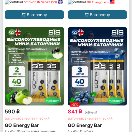
SCIENCE IN SPORT (SiS)
GU Energy Labs
В корзину
В корзину
-5%
590
841
q
q
885
q
Батончик энергетический
Батончик энергетический
GO Energy Bar
GO Energy Bar
2 x 40 г, Яблоко-Черная смородина
3 x 40 г, Голубика