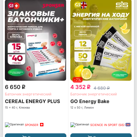
-7%
6 650
4 352
q
q
4 680
q
Батончик энергетический
Батончик энергетический
CEREAL ENERGY PLUS
GO Energy Bake
15 x 40 г, Клюква
12 х 50 г, Лимон
SPONSER
SCIENCE IN SPORT (SiS)