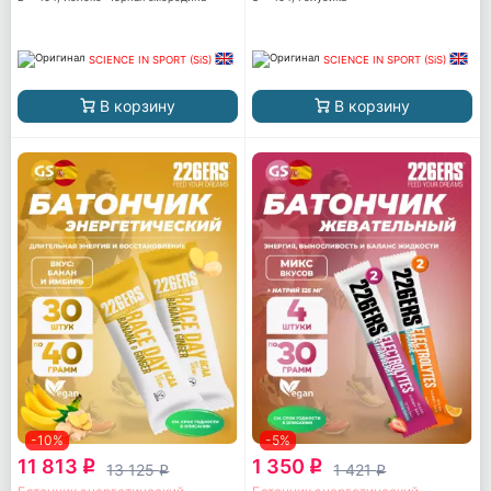
SCIENCE IN SPORT (SiS)
SCIENCE IN SPORT (SiS)
В корзину
В корзину
-10%
-5%
11 813
1 350
q
q
13 125
1 421
q
q