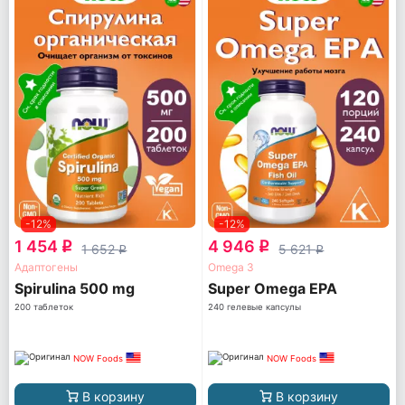
-12%
-12%
1 454
4 946
q
q
1 652
5 621
q
q
Адаптогены
Omega 3
Spirulina 500 mg
Super Omega EPA
200 таблеток
240 гелевые капсулы
NOW Foods
NOW Foods
В корзину
В корзину