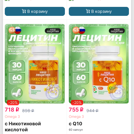
В корзину
В корзину
-20%
-20%
718
755
q
q
898
944
q
q
Omega 3
Omega 3
с Никотиновой
с Q10
кислотой
60 капсул