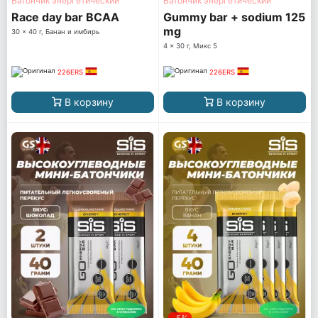
Батончик энергетический
Батончик энергетический
Race day bar BCAA
Gummy bar + sodium 125
mg
30 x 40 г, Банан и имбирь
4 x 30 г, Микс 5
226ERS
226ERS
В корзину
В корзину