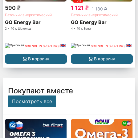
-5%
590
1 121
q
q
1 180
q
Батончик энергетический
Батончик энергетический
GO Energy Bar
GO Energy Bar
2 x 40 г, Шоколад
4 x 40 г, Банан
SCIENCE IN SPORT (SiS)
SCIENCE IN SPORT (SiS)
В корзину
В корзину
Покупают вместе
Посмотреть все