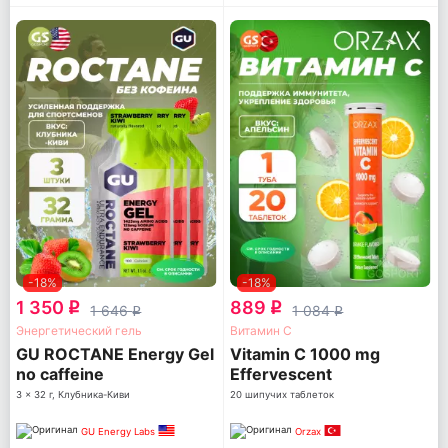
-18%
-18%
1 350
889
q
q
1 646
1 084
q
q
Энергетический гель
Витамин С
GU ROCTANE Energy Gel
Vitamin C 1000 mg
no caffeine
Effervescent
3 x 32 г, Клубника-Киви
20 шипучих таблеток
GU Energy Labs
Orzax