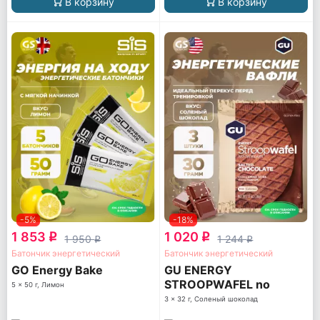
В корзину
В корзину
-5%
-18%
1 853
1 020
q
q
1 950
1 244
q
q
Батончик энергетический
Батончик энергетический
GO Energy Bake
GU ENERGY
STROOPWAFEL no
5 x 50 г, Лимон
caffeine
3 x 32 г, Соленый шоколад