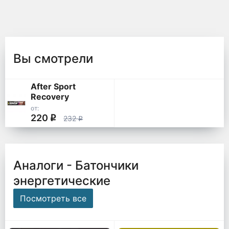
Вы смотрели
After Sport
Recovery
от:
220
q
232
q
Аналоги - Батончики
энергетические
Посмотреть все