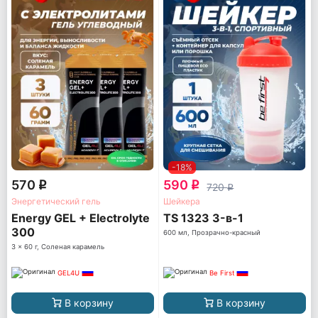
-18%
570
590
q
q
720
q
Энергетический гель
Шейкера
Energy GEL + Electrolyte
TS 1323 3-в-1
300
600 мл, Прозрачно-красный
3 x 60 г, Соленая карамель
GEL4U
Be First
В корзину
В корзину