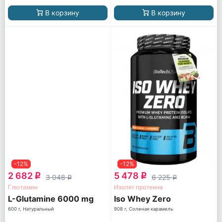
В корзину
В корзину
-12%
-12%
2 682
5 478
q
q
3 048
6 225
q
q
Глютамин
Изолят протеина
L-Glutamine 6000 mg
Iso Whey Zero
600 г, Натуральный
908 г, Соленая карамель