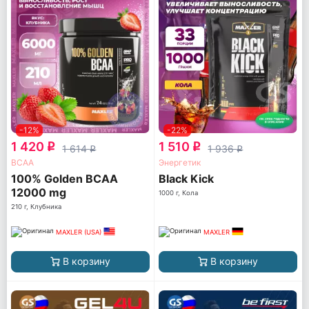
-12%
-22%
1 420
1 510
q
q
1 614
1 936
q
q
ВСАА
Энергетик
100% Golden BCAA
Black Kick
12000 mg
1000 г, Кола
210 г, Клубника
MAXLER (USA)
MAXLER
В корзину
В корзину