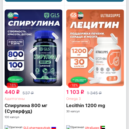
-18%
-18%
440
1 103
q
q
537
1 345
q
q
Адаптогены
Omega 3
Спирулина 800 мг
Lecithin 1200 mg
(Суперфуд)
30 капсул
100 капсул
GLS pharmaceuticals
UltraSupps