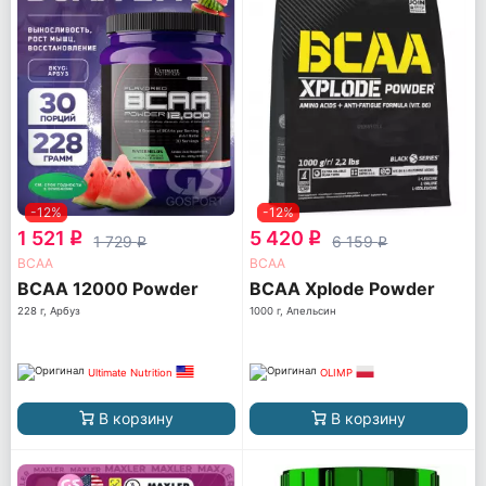
-12%
-12%
1 521
5 420
q
q
1 729
6 159
q
q
ВСАА
ВСАА
BCAA 12000 Powder
BCAA Xplode Powder
228 г, Арбуз
1000 г, Апельсин
Ultimate Nutrition
OLIMP
В корзину
В корзину