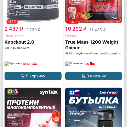
-12%
-10%
2 437
10 292
q
q
2 769
11 435
q
q
Предтерник
Гейнер
Knockout 2.0
True Mass 1200 Weight
Gainer
305 г, Bubble Gum
4650 г, Клубничный молочный коктейль
OLIMP
BSN
В корзину
В корзину