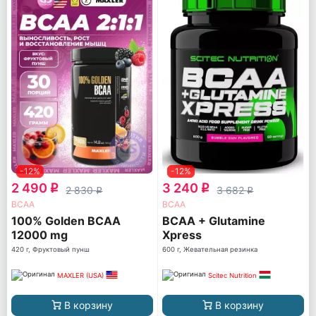
-12%
-12%
2 490
3 240
q
q
2 830
3 682
q
q
ВСАА
ВСАА
100% Golden BCAA
BCAA + Glutamine
12000 mg
Xpress
420 г, Фруктовый пунш
600 г, Жевательная резинка
MAXLER (USA)
Scitec Nutrition
В корзину
В корзину