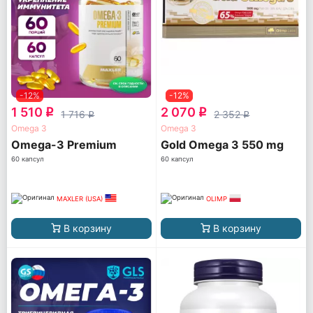
-12%
-12%
1 510
2 070
q
q
1 716
2 352
q
q
Omega 3
Omega 3
Omega-3 Premium
Gold Omega 3 550 mg
60 капсул
60 капсул
MAXLER (USA)
OLIMP
В корзину
В корзину