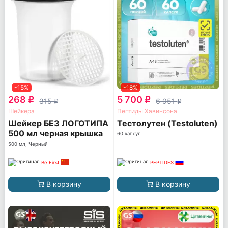
-15%
-18%
268
5 700
q
q
315
6 951
q
q
Шейкера
Пептиды Хавинсона
Шейкер БЕЗ ЛОГОТИПА
Тестолутен (Testoluten)
500 мл черная крышка
60 капсул
(TS 1255-BLACK-NL)
500 мл, Черный
Be First
PEPTIDES
В корзину
В корзину