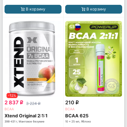
В корзину
В корзину
-12%
2 837
210
q
q
3 224
q
ВСАА
ВСАА
Xtend Original 2:1:1
BCAA 625
398-431 г, Манговое безумие
10 x 25 мл, Яблоко