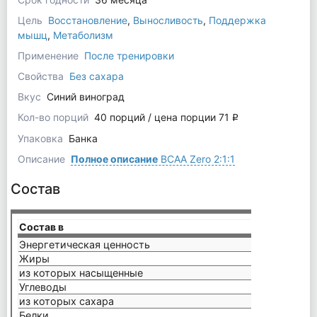
Цель
Восстановление
,
Выносливость
,
Поддержка
мышц
,
Метаболизм
Применение
После тренировки
Свойства
Без сахара
Вкус
Синий виноград
Кол-во порций
40 порций / цена порции 71
q
Упаковка
Банка
Описание
Полное описание
BCAA Zero 2:1:1
Состав
Состав в
9 г
Энергетическая ценность
7 кка
Жиры
0 г
из которых насыщенные
0 г
Углеводы
1.2 г
из которых сахара
<0,5 г
Белки
0 г