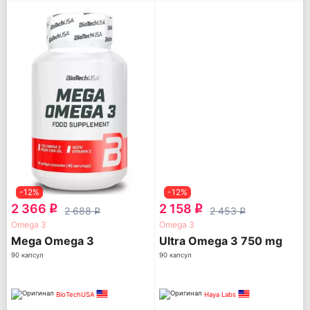
-12%
-12%
2 366
2 158
q
q
2 688
2 453
q
q
Omega 3
Omega 3
Mega Omega 3
Ultra Omega 3 750 mg
90 капсул
90 капсул
BioTechUSA
Haya Labs