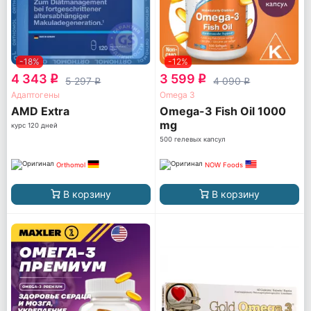
-18%
-12%
4 343
3 599
q
q
5 297
4 090
q
q
Адаптогены
Omega 3
AМD Extra
Omega-3 Fish Oil 1000
mg
курс 120 дней
500 гелевых капсул
Orthomol
NOW Foods
В корзину
В корзину