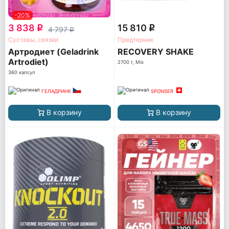
-20%
3 838
15 810
q
q
4 797
q
Суставы, связки
Предтерник
Артродиет (Geladrink
RECOVERY SHAKE
Artrodiet)
2700 г, Mix
360 капсул
ГЕЛАДРИНК
SPONSER
В корзину
В корзину