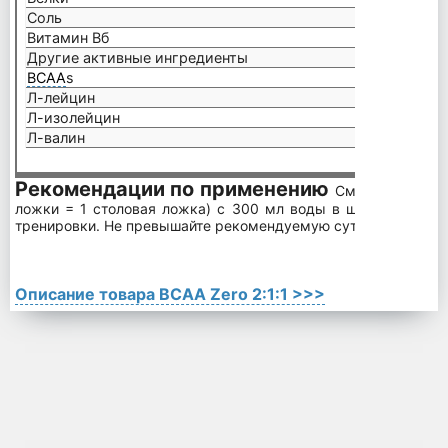
Соль
0,03 г
Витамин Вб
2 мг
Другие активные ингредиенты
ВСАА
s
6 г
Л-лейцин
3 г
Л-изолейцин
1,5 г
Л-валин
1,5 г
Рекомендации по применению
Смешайте одну 
ложки = 1 столовая ложка) с 300 мл воды в шейкере. При
тренировки. Не превышайте рекомендуемую суточную дозу.
Описание товара BCAA Zero 2:1:1 >>>