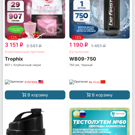
-12%
-18%
3 151
1 190
q
q
3 581
1 451
q
q
Комплексный протеин
Бутылочки
Trophix
WB09-750
907 г, Клубничный смузи
750 мл, Черный
SYNTRAX
Be First
В корзину
В корзину