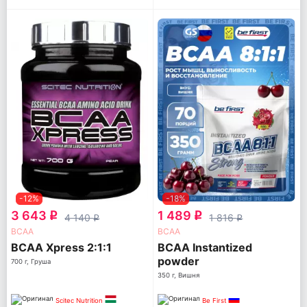
-12%
-18%
3 643
1 489
q
q
4 140
1 816
q
q
ВСАА
ВСАА
BCAA Xpress 2:1:1
BCAA Instantized
powder
700 г, Груша
350 г, Вишня
Scitec Nutrition
Be First