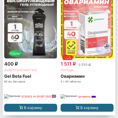
-12%
400
1 511
q
q
1 717
q
Энергетический гель
Пептиды
Gel Beta Fuel
Овариамин
60 мл, Без вкуса
3 x 40 таблеток
SCIENCE IN SPORT (SiS)
Цитамины
В корзину
В корзину