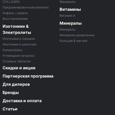
COLLAGEN
Минералы
Предтренировочный комплекс
Витамины
Кофеин, гуарана
Витамин A
Восстановление
Минералы
Изотоники &
Минералы
Электролиты
Минералы раздельные
Изотоники в порошке
Кальций & магний
Изотоники в шипучках
Концентраты
Углеводная загрузка
Солевые таблетки
Скидки и акции
Партнерская программа
Для дилеров
Бренды
Доставка и оплата
Статьи