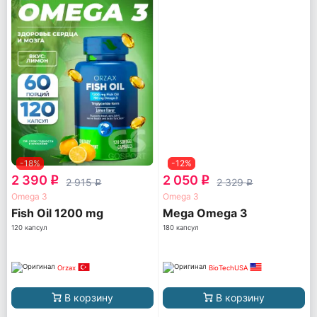
-18%
-12%
2 390
2 050
q
q
2 915
2 329
q
q
Omega 3
Omega 3
Fish Oil 1200 mg
Mega Omega 3
120 капсул
180 капсул
Orzax
BioTechUSA
В корзину
В корзину