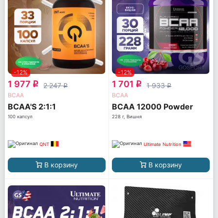
-12%
-12%
1 977
1 701
q
q
2 247
1 933
q
q
ВСАА
ВСАА
BCAA'S 2:1:1
BCAA 12000 Powder
100 капсул
228 г, Вишня
QNT
Ultimate Nutrition
В корзину
В корзину