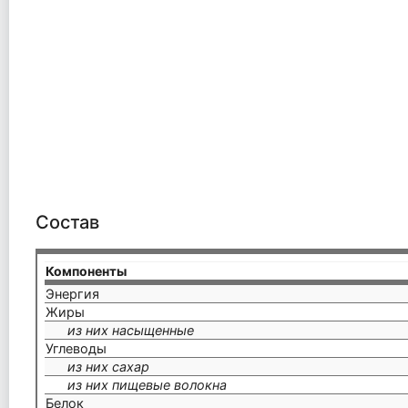
Состав
Компоненты
Энергия
Жиры
из них насыщенные
Углеводы
из них сахар
из них пищевые волокна
Белок