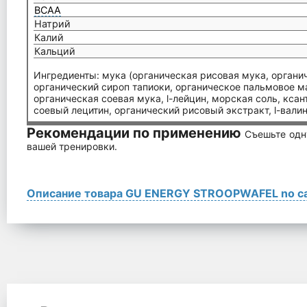
ВСАА
Натрий
Калий
Кальций
Ингредиенты: мука (органическая рисовая мука, органи
органический сироп тапиоки, органическое пальмовое м
органическая соевая мука, l-лейцин, морская соль, кса
соевый лецитин, органический рисовый экстракт, l-валин,
Рекомендации по применению
Съешьте одн
вашей тренировки.
Описание товара GU ENERGY STROOPWAFEL no ca