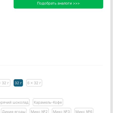
Подобрать аналоги >>>
x 32 г
32 г
6 x 32 г
орячий шоколад
Карамель-Кофе
Дикие ягоды
Микс №2
Микс №3
Микс №6