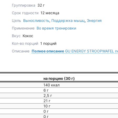
Группировка
32 г
Срок годности
12 месяца
Цель
Выносливость
,
Поддержка мышц
,
Энергия
Применение
Во время тренировки
Вкус
Кокос
Кол-во порций
1 порций
Описание
Полное описание
GU ENERGY STROOPWAFEL no 
на порцию (30 г)
140 ккал
6 г
2,5 г
21 г
10 г
0 г
0 г