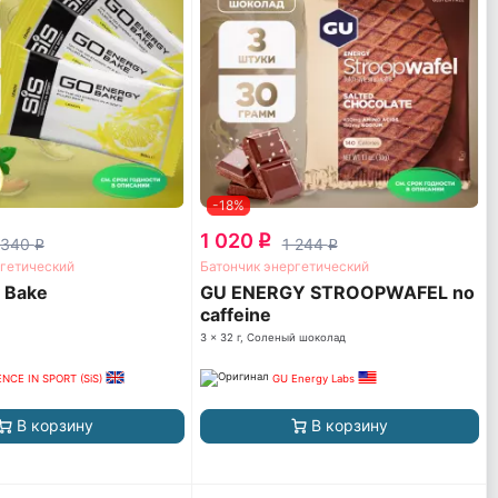
-18%
1 020
q
 340
1 244
q
q
ргетический
Батончик энергетический
 Bake
GU ENERGY STROOPWAFEL no
caffeine
3 x 32 г, Соленый шоколад
ENCE IN SPORT (SiS)
GU Energy Labs
В корзину
В корзину