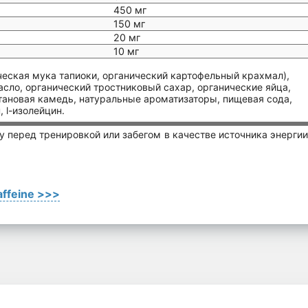
450 мг
150 мг
20 мг
10 мг
ческая мука тапиоки, органический картофельный крахмал),
асло, органический тростниковый сахар, органические яйца,
нтановая камедь, натуральные ароматизаторы, пищевая сода,
 l-изолейцин.
у перед тренировкой или забегом в качестве источника энергии
ffeine >>>