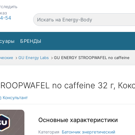
тследить
аказ
44-54
суары
БРЕНДЫ
ческие
GU Energy Labs
GU ENERGY STROOPWAFEL no caffeine
OOPWAFEL no caffeine 32 г, Кок
Консультант
Основные характеристики
Категория
Батончик энергетический