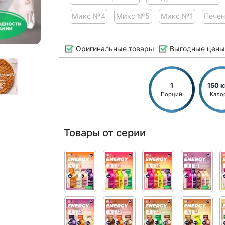
Микс №4
Микс №5
Микс №1
Печен
Оригинальные товары
Выгодные цены
1
150 
Порций
Кало
Товары от серии