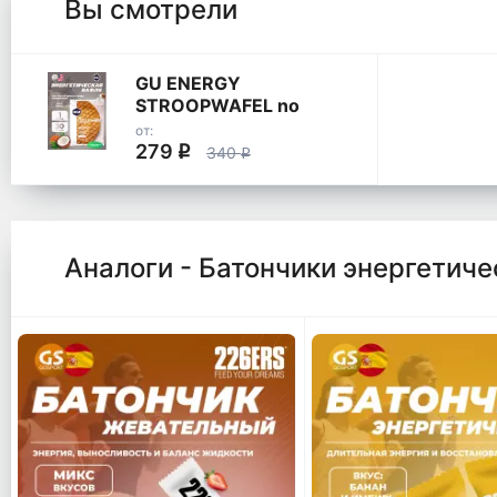
Вы смотрели
GU ENERGY
STROOPWAFEL no
caffeine
от:
279
q
340
q
Аналоги - Батончики энергетиче