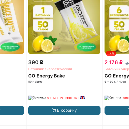
-7%
390
2 176
q
q
2
Батончик энергетический
Батончик эне
GO Energy Bake
GO Energy
50 г, Лимон
6 x 50 г, Лимон
SCIENCE IN SPORT (SiS)
SCI
у
В корзину