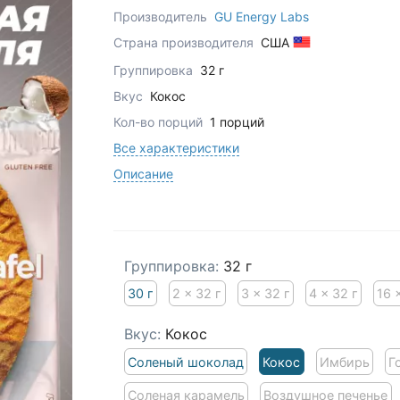
Производитель
GU Energy Labs
Страна производителя
США
Группировка
32 г
Вкус
Кокос
Кол-во порций
1 порций
Все характеристики
Описание
Группировка:
32 г
30 г
2 x 32 г
3 x 32 г
4 x 32 г
16 
Вкус:
Кокос
Соленый шоколад
Кокос
Имбирь
Г
Соленая карамель
Воздушное печенье