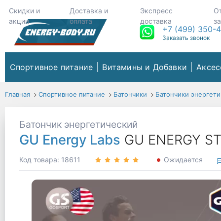
Скидки и
Доставка и
Экспресс
О
акции
оплата
доставка
з
+7 (499) 350-
Заказать звонок
Спортивное питание
Витамины и Добавки
Аксес
Главная
Спортивное питание
Батончики
Батончики энергети
Батончик энергетический
GU Energy Labs
GU ENERGY STR
Код товара: 18611
Ожидается