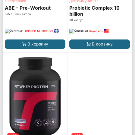
Предтерник
Для иммунитета
ABE - Pre-Workout
Probiotic Complex 10
billion
375 г, Вишня-кола
30 капсул
APPLIED NUTRITION
Haya Labs
В корзину
В корзину