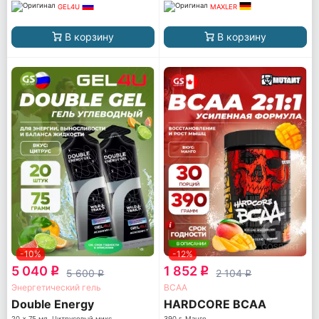
GEL4U
MAXLER
В корзину
В корзину
-10%
-12%
5 040
1 852
q
q
5 600
2 104
q
q
Энергетический гель
ВСАА
Double Energy
HARDCORE BCAA
20 x 75 мл, Цитрусовый микс
390 г, Манго