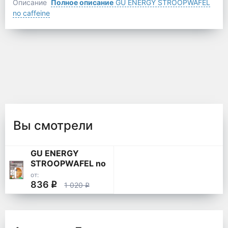
Описание
Полное описание
GU ENERGY STROOPWAFEL
no caffeine
Вы смотрели
GU ENERGY
STROOPWAFEL no
caffeine
от:
836
q
1 020
q