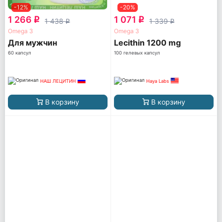
-12%
-20%
1 266
1 071
q
q
1 438
1 339
q
q
Omega 3
Omega 3
Для мужчин
Lecithin 1200 mg
60 капсул
100 гелевых капсул
НАШ ЛЕЦИТИН
Haya Labs
В корзину
В корзину