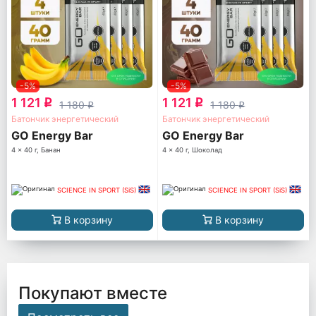
-5%
-5%
1 121
1 121
q
q
1 180
1 180
q
q
Батончик энергетический
Батончик энергетический
GO Energy Bar
GO Energy Bar
4 x 40 г, Банан
4 x 40 г, Шоколад
SCIENCE IN SPORT (SiS)
SCIENCE IN SPORT (SiS)
В корзину
В корзину
Покупают вместе