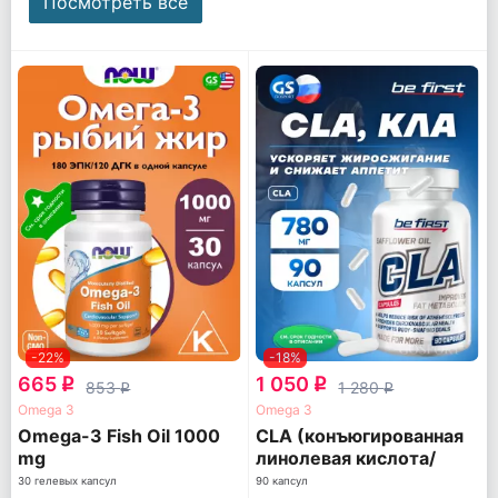
Посмотреть все
-22%
-18%
665
1 050
q
q
853
1 280
q
q
Omega 3
Omega 3
Omega-3 Fish Oil 1000
CLA (конъюгированная
mg
линолевая кислота/
КЛА/КЛК)
30 гелевых капсул
90 капсул