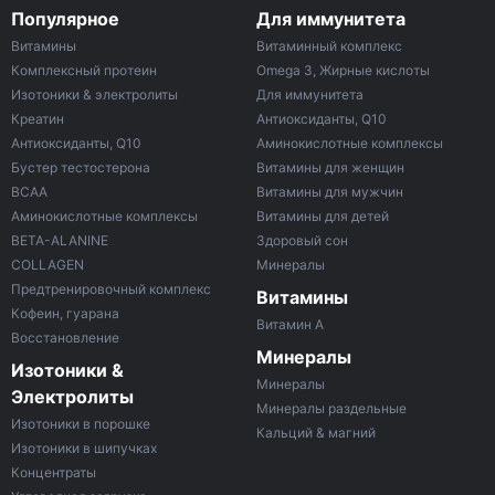
Популярное
Для иммунитета
Витамины
Витаминный комплекс
Комплексный протеин
Omega 3, Жирные кислоты
Изотоники & электролиты
Для иммунитета
Креатин
Антиоксиданты, Q10
Антиоксиданты, Q10
Аминокислотные комплексы
Бустер тестостерона
Витамины для женщин
ВСАА
Витамины для мужчин
Аминокислотные комплексы
Витамины для детей
BETA-ALANINE
Здоровый сон
COLLAGEN
Минералы
Предтренировочный комплекс
Витамины
Кофеин, гуарана
Витамин A
Восстановление
Минералы
Изотоники &
Минералы
Электролиты
Минералы раздельные
Изотоники в порошке
Кальций & магний
Изотоники в шипучках
Концентраты