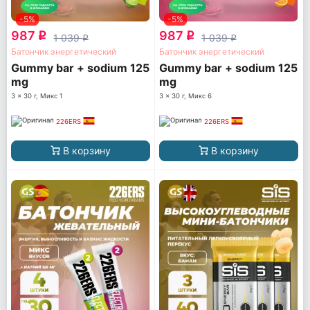
-5%
-5%
987
987
q
q
1 039
1 039
q
q
Батончик энергетический
Батончик энергетический
Gummy bar + sodium 125
Gummy bar + sodium 125
mg
mg
3 x 30 г, Микс 1
3 x 30 г, Микс 6
226ERS
226ERS
В корзину
В корзину