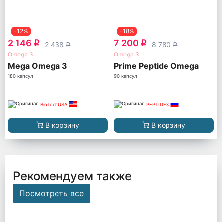
-12%
-18%
2 146
7 200
q
q
2 438
8 780
q
q
Omega 3
Omega 3
Mega Omega 3
Prime Peptide Omega
180 капсул
90 капсул
BioTechUSA
PEPTIDES
В корзину
В корзину
Рекомендуем также
Посмотреть все