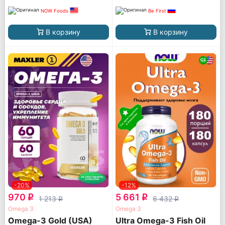
NOW Foods
Be First
В корзину
В корзину
-20%
-12%
970
5 661
q
q
1 213
6 432
q
q
Omega 3
Omega 3
Omega-3 Gold (USA)
Ultra Omega-3 Fish Oil