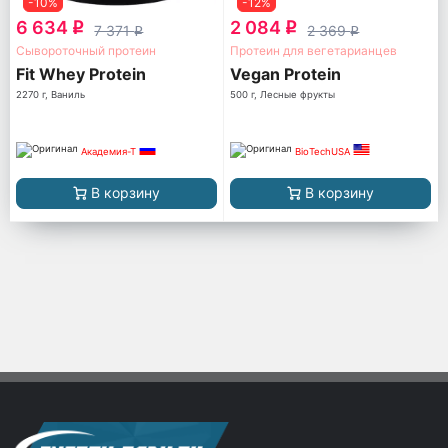
-10%
-12%
6 634
2 084
q
q
7 371
2 369
q
q
Сывороточный протеин
Протеин для вегетарианцев
Fit Whey Protein
Vegan Protein
2270 г, Ваниль
500 г, Лесные фрукты
Академия-Т
BioTechUSA
В корзину
В корзину