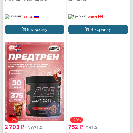
GEL4U
Mutant
В корзину
В корзину
-12%
-20%
2 703
752
q
q
3 071
941
q
q