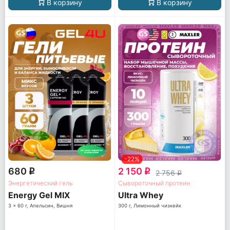
В корзину
В корзину
-22%
680
2 150
q
q
2 756
q
Энергетический гель
Сывороточный протеин
Energy Gel MIX
Ultra Whey
3 x 60 г, Апельсин, Вишня
300 г, Лимонный чизкейк