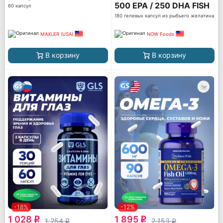
500 EPA / 250 DHA FISH
60 капсул
GELATIN
180 гелевых капсул из рыбьего желатина
MAXLER (USA)
NOW Foods
В корзину
В корзину
-18%
-12%
1 028
1 895
q
q
1 254
2 153
q
q