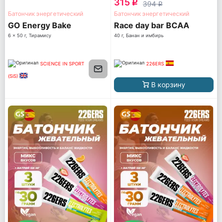
315
q
394
q
Батончик энергетический
Батончик энергетический
GO Energy Bake
Race day bar BCAA
6 x 50 г, Тирамису
40 г, Банан и имбирь
SCIENCE IN SPORT
226ERS
(SiS)
В корзину