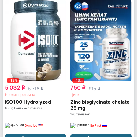
-12%
-18%
5 032
750
q
q
5 718
915
q
q
Изолят протеина
Цинк
ISO100 Hydrolyzed
Zinc bisglycinate chelate
25 mg
650 г, Печенье с кремом
120 таблеток
Dymatize
Be First