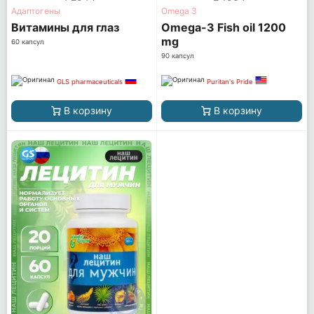
Адаптогены
Omega 3
Витамины для глаз
Omega-3 Fish oil 1200
mg
60 капсул
90 капсул
GLS pharmaceuticals
Puritan's Pride
В корзину
В корзину