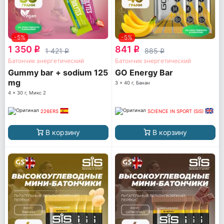
-5%
-5%
1 350
841
q
q
1 421
885
q
q
Батончик энергетический
Батончик энергетический
Gummy bar + sodium 125
GO Energy Bar
mg
3 x 40 г, Банан
4 x 30 г, Микс 2
226ERS
SCIENCE IN SPORT (SiS)
В корзину
В корзину