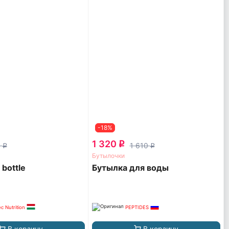
-18%
1 320
q
8
1 610
q
q
Бутылочки
bottle
Бутылка для воды
ec Nutrition
PEPTIDES
В корзину
В корзину