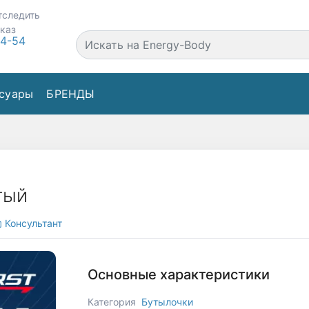
тследить
аказ
44-54
суары
БРЕНДЫ
тый
Консультант
Основные характеристики
Категория
Бутылочки