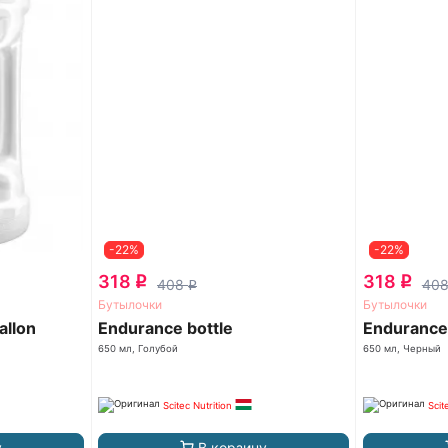
-22%
-22%
318
318
q
q
408
40
q
Бутылочки
Бутылочки
allon
Endurance bottle
Endurance 
650 мл, Голубой
650 мл, Черный
Scitec Nutrition
Scit
у
В корзину