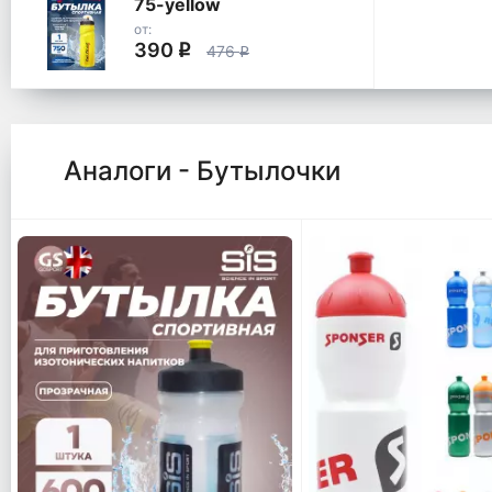
75-yellow
от:
390
q
476
q
Аналоги - Бутылочки