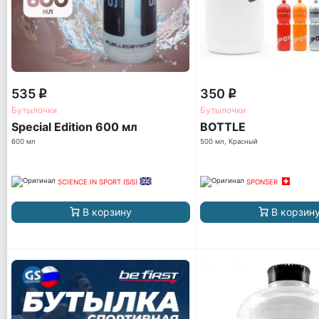
535
350
q
q
Бутылочки
Бутылочки
Special Edition 600 мл
BOTTLE
600 мл
500 мл, Красный
SCIENCE IN SPORT (SiS)
SPONSER
В корзину
В корзин