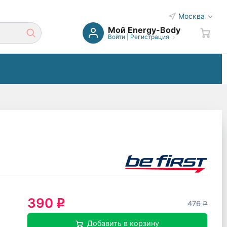
Москва
Мой Energy-Body
Войти
|
Регистрация
390
q
476
q
Добавить в корзину