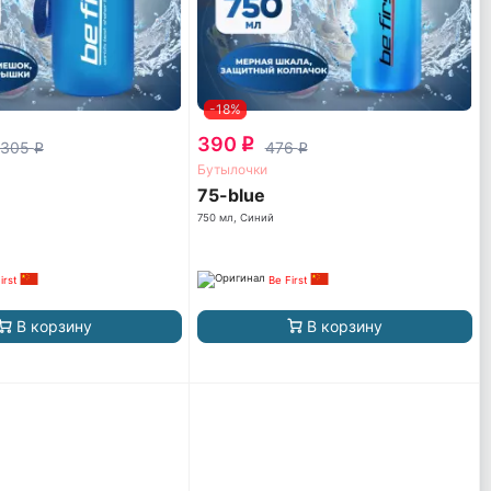
-18%
390
q
 305
476
q
q
Бутылочки
75-blue
750 мл, Синий
irst
Be First
В корзину
В корзину