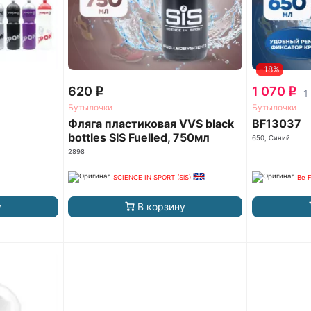
-18%
620
1 070
q
q
1
Бутылочки
Бутылочки
Фляга пластиковая VVS black
BF13037
bottles SIS Fuelled, 750мл
650, Синий
2898
SCIENCE IN SPORT (SiS)
Be F
у
В корзину