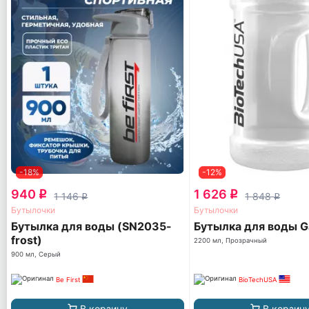
-18%
-12%
940
1 626
q
q
1 146
1 848
q
q
Бутылочки
Бутылочки
Бутылка для воды (SN2035-
Бутылка для воды G
frost)
2200 мл, Прозрачный
900 мл, Серый
Be First
BioTechUSA
В корзину
В корзин